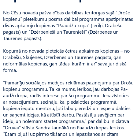
No Cēsu novada pašvaldības darbības teritorijas šajā “Drošo
kopienu” pieteikumu posmā dalībai programmā apstiprinātas
divas apkaimju kopienas “Paaudžu kopa” (Ieriķi, Drabešu
pagasts) un “Dzērbenieši un Taurenieši” (Dzērbenes un
Taurenes pagasts).
Kopumā no novada pieteicās četras apkaimes kopienas – no
Drabešu, Skujenes, Dzērbe­nes un Taurenes pagasta, gan
neformālas kopienas, gan tādas, kurām ir arī sava juridiskā
forma.
“Pamanīju sociālajos medijos reklāmas paziņojumu par Drošu
kopienu programmu. Tā kā mums, Ieriķos, jau darbojas Pa­
audžu kopa, radās interese par šo programmu. Iepazīstoties
ar nosacījumiem, secināju, ka, piedaloties programmā,
kopiena iegūtu mentoru, ļoti labu pieredzi un iespēju dalīties
un saņemt idejas, kā attīstīt darbu. Pa­stāstīju savējiem par
ideju, un nolēmām startēt programmā,” par dalību iniciatīvā
“Druvai” stāsta Sandra Jaunākā no Pa­audžu kopas Ieriķos.
“Esam bijuši uz pirmo tikšanos un iepazīšanos ar citām