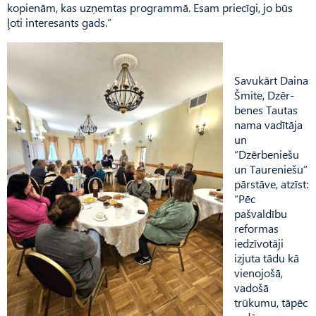
kopienām, kas uzņemtas prog­rammā. Esam priecīgi, jo būs
ļoti interesants gads.”
Savukārt Daina
Šmite, Dzēr­
benes Tautas
nama vadītāja
un
“Dzērbeniešu
un Taureniešu”
pārstāve, atzīst:
“Pēc
pašvaldību
reformas
iedzīvotāji
izjuta tādu kā
vienojošā,
vadošā
trūkumu, tāpēc