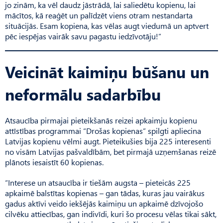
jo zinām, ka vēl daudz jāstrādā, lai saliedētu kopienu, lai
mācītos, kā reaģēt un palīdzēt viens otram nestandarta
situācijās. Esam kopiena, kas vēlas augt viedumā un aptvert
pēc iespējas vairāk savu pagastu iedzīvotāju!”
Veicināt kaimiņu būšanu un
neformālu sadarbību
Atsaucība pirmajai pieteikšanās reizei apkaimju kopienu
attīstības programmai “Drošas kopienas” spilgti apliecina
Latvijas kopienu vēlmi augt. Pieteikušies bija 225 interesenti
no visām Latvijas paš­valdībām, bet pirmajā uzņemšanas reizē
plānots iesaistīt 60 kopienas.
“Interese un atsaucība ir tiešām augsta – pieteicās 225
apkaimē balstītas kopienas – gan tādas, kuras jau vairākus
gadus aktīvi veido iekšējās kaimiņu un apkaimē dzīvojošo
cilvēku attiecības, gan indivīdi, kuri šo procesu vēlas tikai sākt,