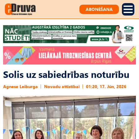
ABONĒŠANA
Solis uz sabiedrības noturību
Agnese Leiburga
Novadu attīstībai
01:20, 17. Jūn, 2026