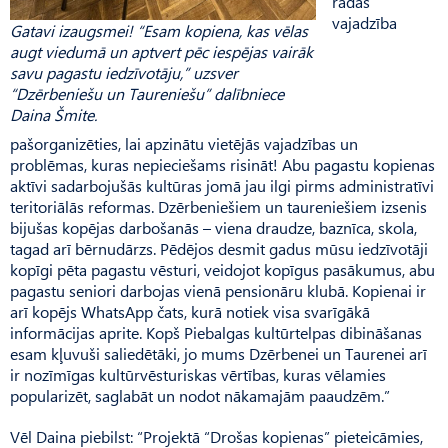
radās
vajadzība
Gatavi izaugsmei! “Esam kopiena, kas vēlas
augt viedumā un aptvert pēc iespējas vairāk
savu pagastu iedzīvotāju,” uzsver
“Dzērbeniešu un Taureniešu” dalībniece
Daina Šmite.
pašorganizēties, lai apzinātu vietējās vajadzības un
problēmas, kuras nepieciešams risināt! Abu pagastu kopienas
aktīvi sadarbojušās kultūras jomā jau ilgi pirms administratīvi
teritoriālās reformas. Dzērbeniešiem un taureniešiem izsenis
bijušas kopējas darbošanās – viena draudze, baznīca, skola,
tagad arī bērnudārzs. Pēdējos desmit gadus mūsu iedzīvotāji
kopīgi pēta pagastu vēsturi, veidojot kopīgus pasākumus, abu
pagastu seniori darbojas vienā pensionāru klubā. Kopienai ir
arī kopējs WhatsApp čats, kurā notiek visa svarīgākā
informācijas aprite. Kopš Piebalgas kultūrtelpas dibināšanas
esam kļuvuši saliedētāki, jo mums Dzērbenei un Taurenei arī
ir nozīmīgas kultūrvēsturiskas vērtības, kuras vēlamies
popularizēt, saglabāt un nodot nākamajām paaudzēm.”
Vēl Daina piebilst: “Projektā “Drošas kopienas” pieteicāmies,