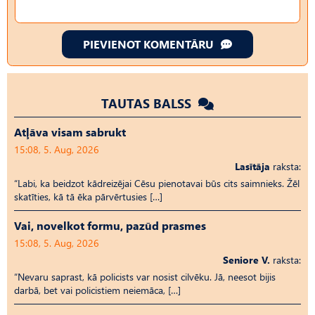
PIEVIENOT KOMENTĀRU
TAUTAS BALSS
Atļāva visam sabrukt
15:08, 5. Aug, 2026
Lasītāja
raksta:
“Labi, ka beidzot kādreizējai Cēsu pienotavai būs cits saimnieks. Žēl
skatīties, kā tā ēka pārvērtusies […]
Vai, novelkot formu, pazūd prasmes
15:08, 5. Aug, 2026
Seniore V.
raksta:
“Nevaru saprast, kā policists var nosist cilvēku. Jā, neesot bijis
darbā, bet vai policistiem neiemāca, […]