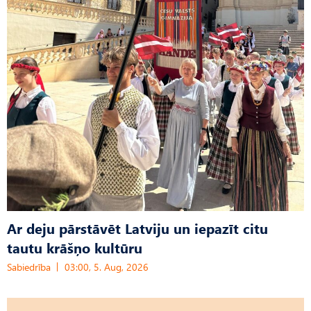
Ar deju pārstāvēt Latviju un iepazīt citu
tautu krāšņo kultūru
Sabiedrība
03:00, 5. Aug, 2026