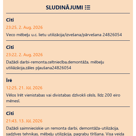
SLUDINĀJUMI
Citi
23:25, 2. Aug, 2026
Veco mēbeļu u.c. lietu utilizācija/izvešana/pārvešana 24826054
Citi
23:22, 2. Aug, 2026
Dažādi darbi-remonta,celtniecība,demontāža, mēbeļu
utiliāzācija,zāles pļaušana24826054
Īrē
12:25, 21. Jūl, 2026
Vēlos īrēt vienistabas vai divistabas dzīvokli cēsīs, līdz 200 eiro
mēnesī.
Citi
21:43, 13. Jūl, 2026
Dažādi saimnieciskie un remonta darbi, demontāža-utilizācija,
sadzīves tehnikas, mēbeļu utilizācija, pagrabu tīrīšana. Visa veida