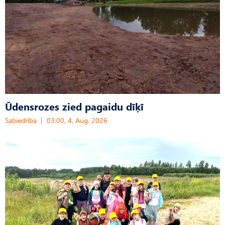
Ūdensrozes zied pagaidu dīķī
Sabiedrība
03:00, 4. Aug, 2026