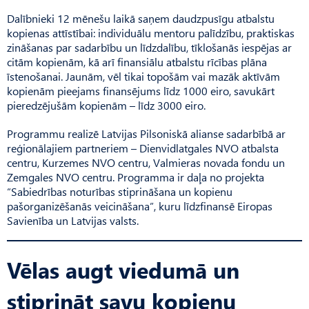
Dalībnieki 12 mēnešu laikā saņem daudzpusīgu atbalstu
kopienas attīstībai: individuālu mentoru palīdzību, praktiskas
zināšanas par sadarbību un līdzdalību, tīklošanās iespējas ar
citām kopienām, kā arī finansiālu atbalstu rīcības plāna
īstenošanai. Jaunām, vēl tikai topošām vai mazāk aktīvām
kopienām pieejams finansējums līdz 1000 eiro, savukārt
pieredzējušām kopienām – līdz 3000 eiro.
Programmu realizē Latvijas Pilsoniskā alianse sadarbībā ar
reģionālajiem partneriem – Dien­vidlatgales NVO atbalsta
centru, Kurzemes NVO centru, Valmieras novada fondu un
Zemgales NVO centru. Programma ir daļa no projekta
“Sabiedrības noturības stiprināšana un kopienu
pašorganizēšanās veicināšana”, kuru līdzfinansē Eiropas
Savienība un Latvijas valsts.
Vēlas augt viedumā un
stiprināt savu kopienu