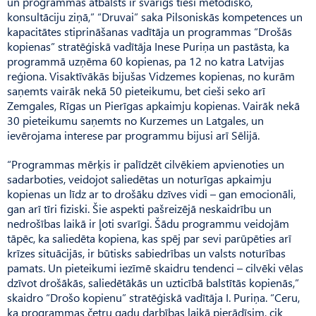
un programmas atbalsts ir svarīgs tieši metodisko,
konsultāciju ziņā,” “Druvai” saka Pilsoniskās kompetences un
kapacitātes stiprināšanas vadītāja un programmas “Drošās
kopienas” stratēģiskā vadītāja Inese Puriņa un pastāsta, ka
programmā uzņēma 60 kopienas, pa 12 no katra Latvijas
reģiona. Visaktīvākās bijušas Vidzemes kopienas, no kurām
saņemts vairāk nekā 50 pieteikumu, bet cieši seko arī
Zemgales, Rīgas un Pierīgas apkaimju kopienas. Vairāk nekā
30 pieteikumu saņemts no Kurzemes un Latgales, un
ievērojama interese par programmu bijusi arī Sēlijā.
“Programmas mērķis ir palīdzēt cilvēkiem apvienoties un
sadarboties, veidojot saliedētas un noturīgas apkaimju
kopienas un līdz ar to drošāku dzīves vidi – gan emocionāli,
gan arī tīri fiziski. Šie aspekti pašreizējā neskaidrību un
nedrošības laikā ir ļoti svarīgi. Šādu programmu veidojām
tāpēc, ka saliedēta kopiena, kas spēj par sevi parūpēties arī
krīzes situācijās, ir būtisks sabiedrības un valsts noturības
pamats. Un pieteikumi iezīmē skaidru tendenci – cilvēki vēlas
dzīvot drošākās, saliedētākās un uzticībā balstītās kopienās,”
skaidro “Dro­šo kopienu” stratēģiskā vadītāja I. Puriņa. “Ceru,
ka programmas četru gadu darbības laikā pierādīsim, cik