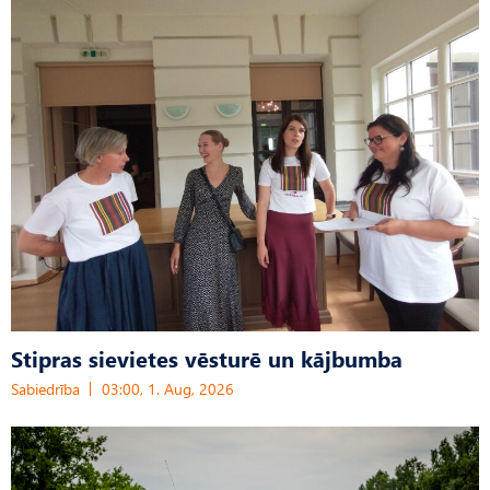
Stipras sievietes vēsturē un kājbumba
Sabiedrība
03:00, 1. Aug, 2026