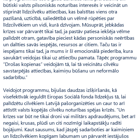
būtiski valsts pilsoniskās noturības interesēs ir veicināt un
stiprināt līdzcilvēku attiecības, kas balstītas viens otra
pazīšanā, uzticībā, saliedētībā un vēlmē rūpēties par
līdzcilvēkiem un vidi, kurā dzīvojam. Mūsuprāt, jebkādas
krīzes var pārvarēt tikai tad, ja pastāv patiesa iekšēja vēlme
palīdzēt otram, gatavība pieciest kādas personiskās neērtības
un dalīties savās iespējās, resursos ar citiem. Taču tas ir
iespējams tikai tad, ja mums ir šī emocionālā piederība, kura
savukārt veidojas tikai uz attiecību pamata. Tāpēc programmu
“Drošas kopienas” veidojām tā, lai tā veicinātu cilvēku
savstarpējās attiecības, kaimiņu būšanu un neformālo
sadarbību.”
Veidojot programmu, bijušas daudzas izšķiršanās, kā
visefektīvāk ieguldīt Eiropas Sociālā fonda līdzekļus tā, lai
palīdzētu cilvēkiem Latvijā paš­organizēties un caur to arī
attīstīt valsts kopējās cilvēku noturības spējas krīzēs. “Un
krīzes var būt ne tikai droni vai militārs apdraudējums, bet arī
negaisi, krusas, plūdi un citi nozīmīgi laikapstākļu radīti
bojājumi. Kaut sausums, kad jāspēj sadarboties ar kaimiņiem
un līdzcilvēkiem kopīgam labumam un pārvarēt iestājušos