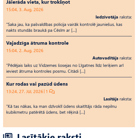
Jāierāda vieta, kur trokšņot
15:04, 3. Aug, 2026
Iedzīvotāja
raksta:
“Saka jau, ka pašvaldības policija vairāk kontrolē jauniešus, kas
nakts stundās braukā pa Cēsīm ar […]
Vajadzīga ātruma kontrole
15:04, 2. Aug, 2026
Autovadītājs
raksta:
“Pēdējais laiks uz Vid­ze­mes šosejas no Līgatnes līdz Ieriķiem arī
ieviest ātruma kontroles posmu. Citādi […]
Kur rodas vai pazūd ūdens
13:24, 27. Jūl, 2026
1
Lasītājs
raksta:
“Kā tas nākas, ka man dzīvoklī ūdens skaitītājs rāda nepilnu
kubikmetru patērētā ūdens, bet rēķinā […]
Lasītākie raksti