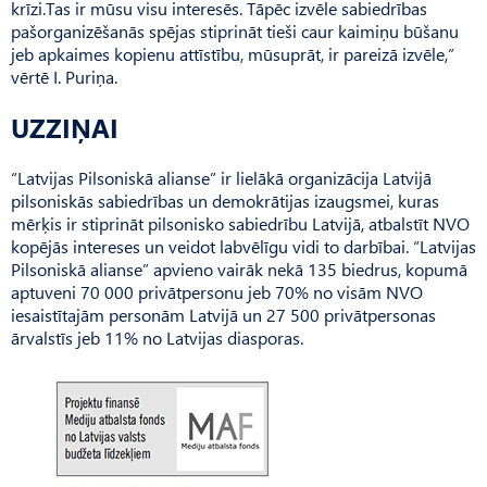
krīzi.Tas ir mūsu visu interesēs. Tāpēc izvēle sabiedrības
pašorganizēšanās spējas stiprināt tieši caur kaimiņu būšanu
jeb apkaimes kopienu attīstību, mūsuprāt, ir pareizā izvēle,”
vērtē I. Puriņa.
UZZIŅAI
“Latvijas Pilsoniskā alianse” ir lielākā organizācija Latvijā
pilsoniskās sabiedrības un demokrātijas izaugsmei, kuras
mērķis ir stiprināt pilsonisko sabiedrību Latvijā, atbalstīt NVO
kopējās intereses un veidot labvēlīgu vidi to darbībai. “Latvijas
Pilsoniskā alianse” apvieno vairāk nekā 135 biedrus, kopumā
aptuveni 70 000 privātpersonu jeb 70% no visām NVO
iesaistītajām personām Latvijā un 27 500 privātpersonas
ārvalstīs jeb 11% no Latvijas diasporas.