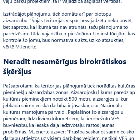
vēju parku projektiem, tā ir vajadzība saglabāt vērtības.”
Izstrādājot plānojumu, tiek domāts arī par biotopu
aizsardzību. “Šajās teritorijās vispār nevajadzētu neko būvēt,
bet saprotu, ka likumā tas nav atrunāts, taču plānojumā to
paredzēsim. Tāda vajadzība ir pierādāma. Un institūcijām, kas
kontrolē šo jomu, būs normatīvais akts, uz ko atsaukties,”
vērtē M.Jenerte.
Neradīt nesamērīgus birokrātiskos
šķēršļus
Pašsaprotami, ka teritorijas plānojumā tiek norādītas kultūras
pieminekļu aizsardzības zonas. Aizsargjoslu likums paredz ap
kultūras pieminekļiem noteikt 500 metru aizsargjoslu, kur
jebkāda saimnieciskā darbība ir jāsaskaņo ar Nacionālo
kultūras mantojuma pārvaldi. Paplašinot šo aizsargjoslu,
piemēram, līdz diviem kilometriem, lai ierobežotu VES
būvniecību, kā iesaka daļa iedzīvotāju, rastos jaunas
problēmas. M.Jenerte uzsver: “Prasī­ba saskaņot saimniecisko
darbību attiektos uz visiem darbības veidiem, ne tikai VES un