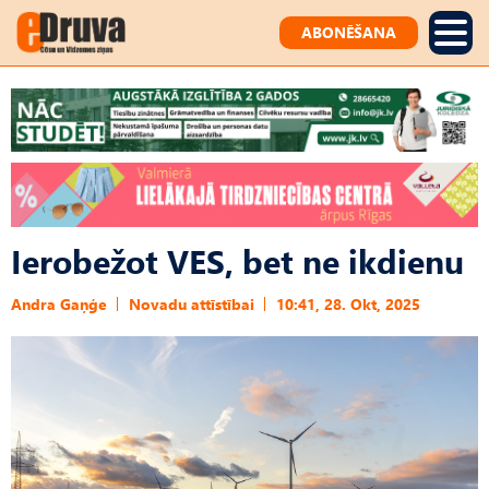
ABONĒŠANA
Ierobežot VES, bet ne ikdienu
Andra Gaņģe
Novadu attīstībai
10:41, 28. Okt, 2025