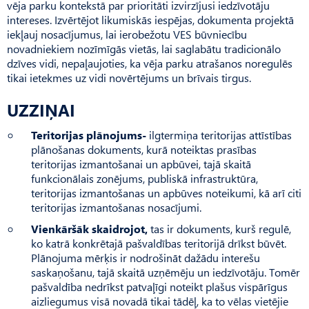
vēja parku kontekstā par prioritāti izvirzījusi iedzīvotāju
intereses. Izvērtējot likumiskās iespējas, dokumenta projektā
iekļauj nosacījumus, lai ierobežotu VES būvniecību
novadniekiem nozīmīgās vietās, lai saglabātu tradicionālo
dzīves vidi, nepaļaujoties, ka vēja parku atrašanos noregulēs
tikai ietekmes uz vidi novērtējums un brīvais tirgus.
UZZIŅAI
Teritorijas plānojums-
ilgtermiņa teritorijas attīstības
plānošanas dokuments, kurā noteiktas prasības
teritorijas izmantošanai un apbūvei, tajā skaitā
funkcionālais zonējums, publiskā infrastruktūra,
teritorijas izmantošanas un apbūves noteikumi, kā arī citi
teritorijas izmantošanas nosacījumi.
Vienkāršāk skaidrojot,
tas ir dokuments, kurš regulē,
ko katrā konkrētajā pašvaldības teritorijā drīkst būvēt.
Plā­nojuma mērķis ir nodrošināt dažādu interešu
saskaņošanu, tajā skaitā uzņēmēju un iedzīvotāju. Tomēr
pašvaldība nedrīkst patvaļīgi noteikt plašus vispārīgus
aizliegumus visā novadā tikai tādēļ, ka to vēlas vietējie