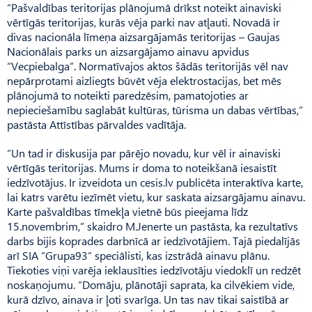
“Pašvaldības teritorijas plānojumā drīkst noteikt ainaviski
vērtīgās teritorijas, kurās vēja parki nav atļauti. Novadā ir
divas nacionāla līmeņa aizsargājamās teritorijas – Gaujas
Nacionālais parks un aizsargājamo ainavu apvidus
“Vecpiebalga”. Normatī­vajos aktos šādās teritorijās vēl nav
nepārprotami aizliegts būvēt vēja elektrostacijas, bet mēs
plānojumā to noteikti paredzēsim, pamatojoties ar
nepieciešamību saglabāt kultūras, tūrisma un dabas vērtības,”
pastāsta Attīstības pārvaldes vadītāja.
“Un tad ir diskusija par pārējo novadu, kur vēl ir ainaviski
vērtīgās teritorijas. Mums ir doma to noteikšanā iesaistīt
iedzīvotājus. Ir izveidota un cesis.lv publicēta interaktīva karte,
lai katrs varētu iezīmēt vietu, kur saskata aizsargājamu ainavu.
Karte pašvaldības tīmekļa vietnē būs pieejama līdz
15.novembrim,” skaidro M.Je­nerte un pastāsta, ka rezultatīvs
darbs bijis koprades darbnīcā ar iedzīvotājiem. Tajā piedalījās
arī SIA “Grupa93” speciālisti, kas izstrādā ainavu plānu.
Tiekoties viņi varēja ieklausīties iedzīvotāju viedoklī un redzēt
noskaņojumu. “Domāju, plānotāji saprata, ka cilvēkiem vide,
kurā dzīvo, ainava ir ļoti svarīga. Un tas nav tikai saistībā ar