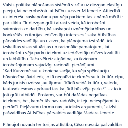
Valsts politika plānošanas sistēmā virzīta uz diezgan elastīgu
pieeju, lai neierobežotu attīstību, uzsver M.Jenerte. Attiecībā
uz interešu saskaņošanu par vēja parkiem tas zināmā mērā ir
par sliktu. “Ir diezgan grūti atrast veidu, kā ierobežot
saimniecisko darbību, kā saskaņot uzņēmējdarbības un
konkrētās teritorijas iedzīvotāju intereses,” saka Attīstības
pārvaldes vadītāja un uzsver, ka plānojuma izstrādē tiek
izskatītas visas situācijas un racionālie pamatojumi, lai
ierobežotu vēja parku ietekmi uz iedzīvotāju dzīves kvalitāti
un labbūtību. Taču vēlreiz atgādina, ka ikvienam
ierobežojumam vajadzīgi racionāli pierādījumi.
“Kad Kurzemē suitu kopiena sacīja, ka vēja spēkstaciju
būvniecība jāaizliedz, jo tā negatīvi ietekmēs suitu kultūrtelpu,
kāds jurists uzdeva jautājumu: “Kādā veidā kultūru, valodu,
tautasdziesmas apdraud tas, ka jūrā būs vēja parks?” Uz to ir
ļoti grūti atbildēt. Protams, var būt dažādas negatīvas
ietekmes, bet, kamēr tās nav radušās, ir teju neiespējami to
pierādīt. Pieļāvumu forma nav juridisks arguments,” atzīst
pašvaldības Attīstības pārvaldes vadītāja Madara Jenerte.
Plānojot novada teritorijas attīstību, Cēsu novada pašvaldība