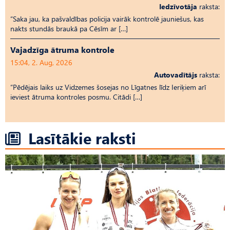
Iedzīvotāja
raksta:
“Saka jau, ka pašvaldības policija vairāk kontrolē jauniešus, kas
nakts stundās braukā pa Cēsīm ar […]
Vajadzīga ātruma kontrole
15:04, 2. Aug, 2026
Autovadītājs
raksta:
“Pēdējais laiks uz Vid­ze­mes šosejas no Līgatnes līdz Ieriķiem arī
ieviest ātruma kontroles posmu. Citādi […]
Lasītākie raksti