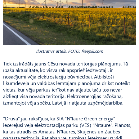
Ilustratīvs attēls. FOTO: freepik.com
Tiek izstrādāts jauns Cēsu novada teritorijas plānojums. Tā
īpašā aktualitāte, ko visvairāk apspriež iedzīvotāji, ir
nosacījumi vēja elektrostaciju būvniecībai. Atbilstoši
likumdevēja un valdības lemtajam plānojumā drīkst noteikt
vietas, kur vēja parkus ierīkot nav atļauts, taču tos nevar
aizliegt visā novada teritorijā. Elektroenerģijas ražošana,
izmantojot vēja spēku, Latvijā ir atļauta uzņēmējdarbība.
“Druva” jau rakstījusi, ka SIA “Nītaure Green Energy”
iecerējusi vēja elektrostacijas parku (VES) “Nītaure”. Plānots,
ka tas atradīsies Amatas, Nītaures, Skujenes un Zaubes
pagasta teritorijā. Patlaban vēl turpinās ietekmes uz vidi