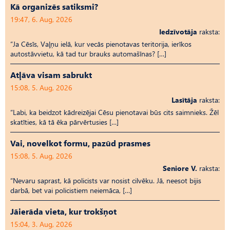
Kā organizēs satiksmi?
19:47, 6. Aug, 2026
Iedzīvotāja
raksta:
“Ja Cēsīs, Vaļņu ielā, kur vecās pienotavas teritorija, ierīkos
autostāvvietu, kā tad tur brauks automašīnas? […]
Atļāva visam sabrukt
15:08, 5. Aug, 2026
Lasītāja
raksta:
“Labi, ka beidzot kādreizējai Cēsu pienotavai būs cits saimnieks. Žēl
skatīties, kā tā ēka pārvērtusies […]
Vai, novelkot formu, pazūd prasmes
15:08, 5. Aug, 2026
Seniore V.
raksta:
“Nevaru saprast, kā policists var nosist cilvēku. Jā, neesot bijis
darbā, bet vai policistiem neiemāca, […]
Jāierāda vieta, kur trokšņot
15:04, 3. Aug, 2026