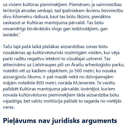
uz visiem kultūras pieminekļiem. Piemē­ram, ja saimniecības
teritorijā atrodas senkapi, tad īpašniekam ikvienu būvniecību
divu kilometru rādiusā, kaut tas būtu šķūnis, pienāktos
saskaņot ar Kultūras mantojuma pārvaldi. Tas būtu
nesamērīgs birokrātisks slogs gan iedzīvotājiem, gan
iestādei.”
Taču tajā pašā laikā plašākas aizsardzības zonas būtu
nosakāmas ap kultūrvēsturiski nozīmīgām vietām, kur vēja
parki radītu negatīvu ietekmi to vizuālajai uztverei. Tas
attiecināms uz Liel­straupes pili un Āraišu arheoloģisko parku,
noteikti vēl uz kādiem objektiem, jo 500 metri, ko nosaka
aizsargjoslu likums, ir pat mazāk nekā no dzīvojamajām
mājām noteiktie 800 metri, norāda M.Jenerete. Te varētu
palīdzēt Kultūras mantojuma pārvalde, izvērtējot, kuriem
novada kultūrvēstures pieminekļiem tāda aizsardzība būtu
vajadzīga, bet valsts institūcija pašlaik to sagaida no vietējās
varas.
Pieļāvums nav juridisks arguments