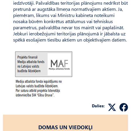
iedzīvotāji. Pašvaldības teritorijas plānojums nedrīkst būt
pretrunā ar augstāka līmeņa normatīvajiem aktiem. Ja,
piemēram, likums vai Ministru kabineta noteikumi
nosaka būvēm konkrētus attālumus vai tehniskus
parametrus, pašvaldība nevar tos mainīt vai paplašināt.
Jebkuri ierobežojumi teritorijas plānojumā ir jābalsta uz
spēkā esošajiem tiesību aktiem un objektīvajiem datiem.
Dalies:
DOMAS UN VIEDOKĻI