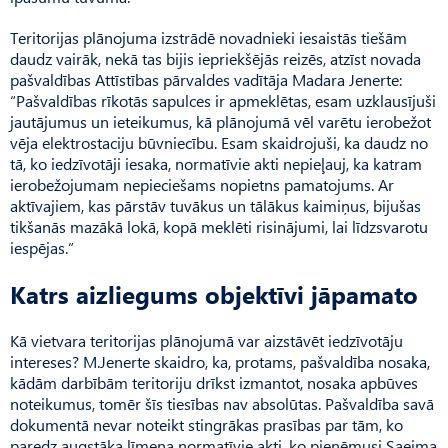
Teritorijas plānojuma izstrādē novadnieki iesaistās tiešām
daudz vairāk, nekā tas bijis iepriekšējās reizēs, atzīst novada
pašvaldības Attīstības pārvaldes vadītāja Madara Jenerte:
“Paš­valdības rīkotās sapulces ir apmeklētas, esam uzklausījuši
jautājumus un ieteikumus, kā plānojumā vēl varētu ierobežot
vēja elektrostaciju būvniecību. Esam skaidrojuši, ka daudz no
tā, ko iedzīvotāji iesaka, normatīvie akti nepieļauj, ka katram
ierobežojumam nepieciešams nopietns pamatojums. Ar
aktīvajiem, kas pārstāv tuvākus un tālākus kaimiņus, bijušas
tikšanās mazākā lokā, kopā meklēti risinājumi, lai līdzsvarotu
iespējas.”
Katrs aizliegums objektīvi jāpamato
Kā vietvara teritorijas plānojumā var aizstāvēt iedzīvotāju
intereses? M.Jenerte skaidro, ka, protams, pašvaldība nosaka,
kādām darbībām teritoriju drīkst izmantot, nosaka apbūves
noteikumus, tomēr šīs tiesības nav absolūtas. Pašvaldība savā
dokumentā nevar noteikt stingrākas prasības par tām, ko
paredz augstāka līmeņa normatīvie akti, ko pieņēmusi Saeima