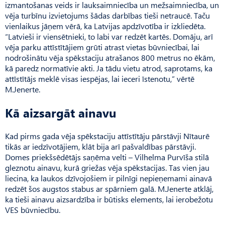
izmantošanas veids ir lauksaimniecība un mežsaimniecība, un
vēja turbīnu izvietojums šādas darbības tieši netraucē. Taču
vienlaikus jāņem vērā, ka Latvijas apdzīvotība ir izkliedēta.
“Latvieši ir viensētnieki, to labi var redzēt kartēs. Domāju, arī
vēja parku attīstītājiem grūti atrast vietas būvniecībai, lai
nodrošinātu vēja spēkstaciju atrašanos 800 metrus no ēkām,
kā paredz normatīvie akti. Ja tādu vietu atrod, saprotams, ka
attīstītājs meklē visas iespējas, lai ieceri īstenotu,” vērtē
M.Jenerte.
Kā aizsargāt ainavu
Kad pirms gada vēja spēkstaciju attīstītāju pārstāvji Nītaurē
tikās ar iedzīvotājiem, klāt bija arī pašvaldības pārstāvji.
Domes priekšsēdētājs saņēma velti – Vilhelma Purvīša stilā
gleznotu ainavu, kurā griežas vēja spēkstacijas. Tas vien jau
liecina, ka laukos dzīvojošiem ir pilnīgi nepieņemami ainavā
redzēt šos augstos stabus ar spārniem galā. M.Je­nerte atklāj,
ka tieši ainavu aizsardzība ir būtisks elements, lai ierobežotu
VES būvniecību.