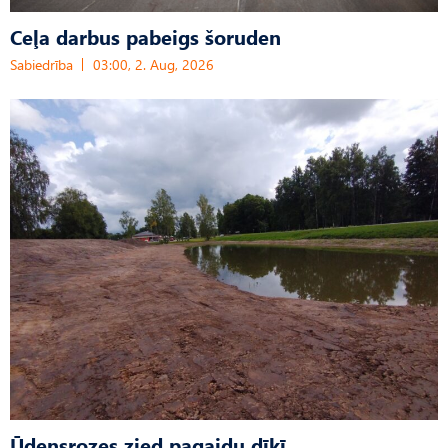
Ceļa darbus pabeigs šoruden
Sabiedrība
03:00, 2. Aug, 2026
Ūdensrozes zied pagaidu dīķī