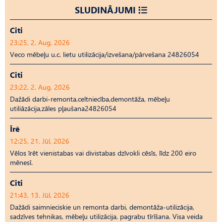
SLUDINĀJUMI
Citi
23:25, 2. Aug, 2026
Veco mēbeļu u.c. lietu utilizācija/izvešana/pārvešana 24826054
Citi
23:22, 2. Aug, 2026
Dažādi darbi-remonta,celtniecība,demontāža, mēbeļu
utiliāzācija,zāles pļaušana24826054
Īrē
12:25, 21. Jūl, 2026
Vēlos īrēt vienistabas vai divistabas dzīvokli cēsīs, līdz 200 eiro
mēnesī.
Citi
21:43, 13. Jūl, 2026
Dažādi saimnieciskie un remonta darbi, demontāža-utilizācija,
sadzīves tehnikas, mēbeļu utilizācija, pagrabu tīrīšana. Visa veida