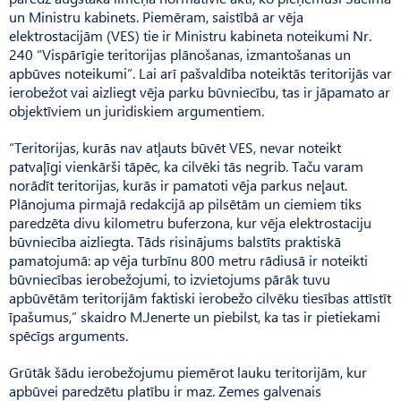
un Ministru kabinets. Piemēram, saistībā ar vēja
elektrostacijām (VES) tie ir Ministru kabineta noteikumi Nr.
240 “Vispārīgie teritorijas plānošanas, izmantošanas un
apbūves noteikumi”. Lai arī pašvaldība noteiktās teritorijās var
ierobežot vai aizliegt vēja parku būvniecību, tas ir jāpamato ar
objektīviem un juridiskiem argumentiem.
“Teritorijas, kurās nav atļauts būvēt VES, nevar noteikt
patvaļīgi vienkārši tāpēc, ka cilvēki tās negrib. Taču varam
norādīt teritorijas, kurās ir pamatoti vēja parkus neļaut.
Plānojuma pirmajā redakcijā ap pilsētām un ciemiem tiks
paredzēta divu kilometru buferzona, kur vēja elektrostaciju
būvniecība aizliegta. Tāds risinājums balstīts praktiskā
pamatojumā: ap vēja turbīnu 800 metru rādiusā ir noteikti
būvniecības ierobežojumi, to izvietojums pārāk tuvu
apbūvētām teritorijām faktiski ierobežo cilvēku tiesības attīstīt
īpašumus,” skaidro M.Je­nerte un piebilst, ka tas ir pietiekami
spēcīgs arguments.
Grūtāk šādu ierobežojumu piemērot lauku teritorijām, kur
apbūvei paredzētu platību ir maz. Zemes galvenais