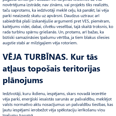
novērtējuma izstrāde, nav zināms, vai projekts tiks realizēts,
taču saprotams, ka iedzīvotāji meklē ceļu, kā panākt, lai vēja
parki neaizsedz skatu uz apvārsni. Daudzus uztrauc arī
sabiedrībā plaši izskanējušie argumenti pret VES, piemēram,
kaitējums videi, dabai, cilvēku veselībai, tajā skaitā troksnis, ko
rada turbīnu spārnu griešanās. Un, protams, arī bažas, ka
būtiski samazināsies īpašumu vērtība, ja tiem blakus sliesies
augstie stabi ar milzīgajiem vēja rotoriem.
VĒJA TURBĪNAS. Kur tās
atļaus topošais teritorijas
plānojums
Iedzīvotāji, kuru ikdienu, iespējams, skars novadā iecerētie
vēja parki, enerģiski iesaistās sarunās ar pašvaldību, meklējot
valsts normatīvo aktu nosacījumus un pašvaldību tiesības, kas
ļautu iespējami ierobežot vēja spēkstaciju ierīkošanu viņu
īpašumu tuvumā.