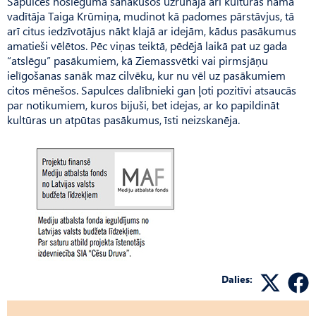
Sapulces noslēgumā sanākušos uzrunāja arī kultūras nama
vadītāja Taiga Krūmiņa, mudinot kā padomes pārstāvjus, tā
arī citus iedzīvotājus nākt klajā ar idejām, kādus pasākumus
amatieši vēlētos. Pēc viņas teiktā, pēdējā laikā pat uz gada
“atslēgu” pasākumiem, kā Ziemassvētki vai pirmsjāņu
ielīgošanas sanāk maz cilvēku, kur nu vēl uz pasākumiem
citos mēnešos. Sapulces dalībnieki gan ļoti pozitīvi atsaucās
par notikumiem, kuros bijuši, bet idejas, ar ko papildināt
kultūras un atpūtas pasākumus, īsti neizskanēja.
Dalies: