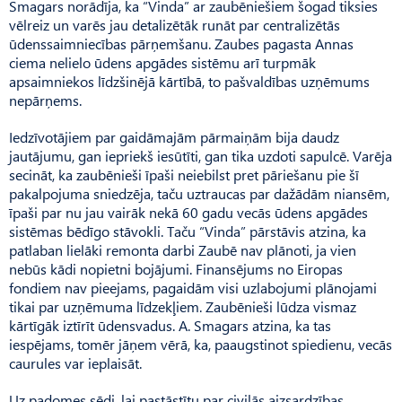
Smagars norādīja, ka “Vinda” ar zaubēniešiem šogad tiksies
vēlreiz un varēs jau detalizētāk runāt par centralizētās
ūdenssaimniecības pārņemšanu. Zaubes pagasta An­nas
ciema nelielo ūdens apgādes sistēmu arī turpmāk
apsaimniekos līdzšinējā kārtībā, to pašvaldības uzņēmums
nepārņems.
Iedzīvotājiem par gaidāmajām pārmaiņām bija daudz
jautājumu, gan iepriekš iesūtīti, gan tika uzdoti sapulcē. Varēja
secināt, ka zaubēnieši īpaši neiebilst pret pāriešanu pie šī
pakalpojuma sniedzēja, taču uztraucas par dažādām niansēm,
īpaši par nu jau vairāk nekā 60 gadu vecās ūdens apgādes
sistēmas bēdīgo stāvokli. Taču “Vinda” pārstāvis atzina, ka
patlaban lielāki remonta darbi Zaubē nav plānoti, ja vien
nebūs kādi nopietni bojājumi. Fi­nansējums no Eiropas
fondiem nav pieejams, pagaidām visi uzlabojumi plānojami
tikai par uzņēmuma līdzekļiem. Zaubēnieši lūdza vismaz
kārtīgāk iztīrīt ūdensvadus. A. Smagars atzina, ka tas
iespējams, tomēr jāņem vērā, ka, paaugstinot spiedienu, vecās
caurules var ieplaisāt.
Uz padomes sēdi, lai pastāstītu par civilās aizsardzības