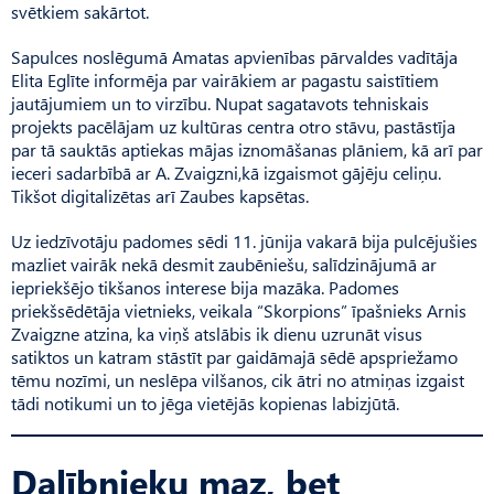
svētkiem sakārtot.
Sapulces noslēgumā Amatas apvienības pārvaldes vadītāja
Elita Eglīte informēja par vairākiem ar pagastu saistītiem
jautājumiem un to virzību. Nupat sagatavots tehniskais
projekts pacēlājam uz kultūras centra otro stāvu, pastāstīja
par tā sauktās aptiekas mājas iznomāšanas plāniem, kā arī par
ieceri sadarbībā ar A. Zvaigzni,kā izgaismot gājēju celiņu.
Tikšot digitalizētas arī Zaubes kapsētas.
Uz iedzīvotāju padomes sēdi 11. jūnija vakarā bija pulcējušies
mazliet vairāk nekā desmit zaubēniešu, salīdzinājumā ar
iepriekšējo tikšanos interese bija mazāka. Padomes
priekšsēdētāja vietnieks, veikala “Skorpi­ons” īpašnieks Arnis
Zvaigzne atzina, ka viņš atslābis ik dienu uzrunāt visus
satiktos un katram stāstīt par gaidāmajā sēdē apspriežamo
tēmu nozīmi, un neslēpa vilšanos, cik ātri no atmiņas izgaist
tādi notikumi un to jēga vietējās kopienas labizjūtā.
Dalībnieku maz, bet