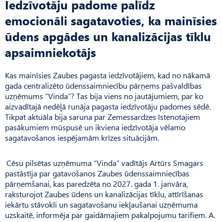
Iedzīvotāju padome palīdz
emocionāli sagatavoties, ka mainīsies
ūdens apgādes un kanalizācijas tīklu
apsaimniekotājs
Kas mainīsies Zaubes pagasta iedzīvotājiem, kad no nākamā
gada centralizēto ūdenssaimniecību pārņems pašvaldības
uzņēmums “Vinda”? Tas bija viens no jautājumiem, par ko
aizvadītajā nedēļā runāja pagasta iedzīvotāju padomes sēdē.
Tikpat aktuāla bija saruna par Zemessardzes īstenotajiem
pasākumiem mūspusē un ikviena iedzīvotāja vēlamo
sagatavošanos iespējamām krīzes situācijām.
Cēsu pilsētas uzņēmuma “Vinda” vadītājs Artūrs Sma­gars
pastāstīja par gatavošanos Zaubes ūdenssaimniecības
pārņemšanai, kas paredzēta no 2027. gada 1. janvāra,
raksturojot Zaubes ūdens un kanalizācijas tīklu, attīrīšanas
iekārtu stāvokli un sagatavošanu iekļaušanai uzņēmuma
uzskaitē, informēja par gaidāmajiem pakalpojumu tarifiem. A.