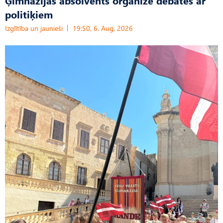
Ģimnāzijas absolvents organizē debates ar
politiķiem
Izglītība un jaunieši
19:50, 6. Aug, 2026