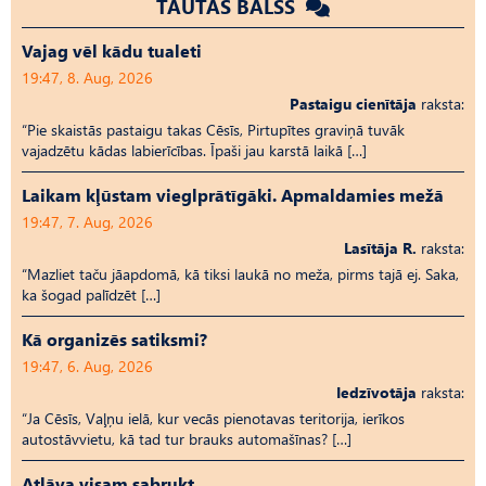
TAUTAS BALSS
Vajag vēl kādu tualeti
19:47, 8. Aug, 2026
Pastaigu cienītāja
raksta:
“Pie skaistās pastaigu takas Cēsīs, Pirtupītes graviņā tuvāk
vajadzētu kādas labierīcības. Īpaši jau karstā laikā […]
Laikam kļūstam vieglprātīgāki. Apmaldamies mežā
19:47, 7. Aug, 2026
Lasītāja R.
raksta:
“Mazliet taču jāapdomā, kā tiksi laukā no meža, pirms tajā ej. Saka,
ka šogad palīdzēt […]
Kā organizēs satiksmi?
19:47, 6. Aug, 2026
Iedzīvotāja
raksta:
“Ja Cēsīs, Vaļņu ielā, kur vecās pienotavas teritorija, ierīkos
autostāvvietu, kā tad tur brauks automašīnas? […]
Atļāva visam sabrukt