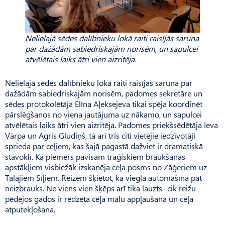
Nelielajā sēdes dalībnieku lokā raiti raisījās saruna
par dažādām sabiedriskajām norisēm, un sapulcei
atvēlētais laiks ātri vien aizritēja.
Nelielajā sēdes dalībnieku lokā raiti raisījās saruna par
dažādām sabiedriskajām norisēm, padomes sekretāre un
sēdes protokolētāja Elīna Aļeksejeva tikai spēja koordinēt
pārslēgšanos no viena jautājuma uz nākamo, un sapulcei
atvēlētais laiks ātri vien aizritēja. Padomes priekšsēdētāja Ieva
Vārpa un Agris Gludiņš, tā arī trīs citi vietējie iedzīvotāji
sprieda par ceļiem, kas šajā pagastā dažviet ir dramatiskā
stāvoklī. Kā piemērs pavisam traģiskiem braukšanas
apstākļiem visbiežāk izskanēja ceļa posms no Zāģeriem uz
Tālajiem Sīļiem. Reizēm šķietot, ka vieglā automašīna pat
neizbrauks. Ne viens vien šķēps arī tika lauzts- cik reižu
pēdējos gados ir redzēta ceļa malu appļaušana un ceļa
atputekļošana.