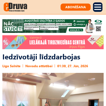
ABONĒŠANA
Iedzīvotāji līdzdarbojas
Līga Salnite
Novadu attīstībai
01:39, 27. Jūn, 2026