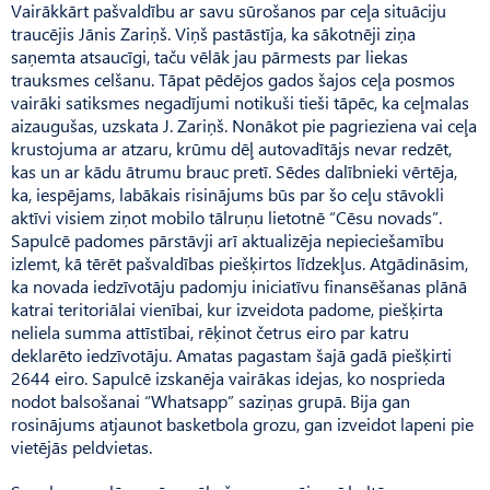
Vairākkārt pašvaldību ar savu sūrošanos par ceļa situāciju
traucējis Jānis Zariņš. Viņš pastāstīja, ka sākotnēji ziņa
saņemta atsaucīgi, taču vēlāk jau pārmests par liekas
trauksmes celšanu. Tāpat pēdējos gados šajos ceļa posmos
vairāki satiksmes negadījumi notikuši tieši tāpēc, ka ceļmalas
aizaugušas, uzskata J. Zariņš. Nonākot pie pagrieziena vai ceļa
krustojuma ar atzaru, krūmu dēļ autovadītājs nevar redzēt,
kas un ar kādu ātrumu brauc pretī. Sēdes dalībnieki vērtēja,
ka, iespējams, labākais risinājums būs par šo ceļu stāvokli
aktīvi visiem ziņot mobilo tālruņu lietotnē “Cēsu novads”.
Sapulcē padomes pārstāvji arī aktualizēja nepieciešamību
izlemt, kā tērēt pašvaldības piešķirtos līdzekļus. Atgādināsim,
ka novada iedzīvotāju padomju iniciatīvu finansēšanas plānā
katrai teritoriālai vienībai, kur izveidota padome, piešķirta
neliela summa attīstībai, rēķinot četrus eiro par katru
deklarēto iedzīvotāju. Amatas pagastam šajā gadā piešķirti
2644 eiro. Sapulcē izskanēja vairākas idejas, ko nosprieda
nodot balsošanai “Whatsapp” saziņas grupā. Bija gan
rosinājums atjaunot basketbola grozu, gan izveidot lapeni pie
vietējās peldvietas.