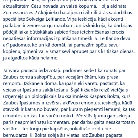
aktualitātēm Cēsu novadā un valstī kopumā, bija aicināta
Ze­messardzes 27.kājnieku bataljona civilmilitārās sadarbības
speciāliste Solveiga Leitlande. Viņa ieskicēja, kādi akcenti
patlaban ir zemessargu mācībām, un izskaidroja, kā darbojas
pēdējā laika būtiskākais sabiedrības ietekmēšanas ierocis –
nepatiesas informācijas izplatīšana tīmeklī. S. Leitlande deva
arī padomus, ko un kā domāt, lai pamazām spētu savu
kopienu, ģimeni vai vismaz sevi aprūpēt pāris kritiskās dienas,
ja atgadītos kāda nelaime.
Janvāra pagasta iedzīvotāju padomes sēdē tika runāts par
Zaubes centra sakoptību, par vecajām ēkām, kas prasa
remontu. Izskanēja doma, ka īpašnieki varētu pastāstīt, kā
veicas ar īpašumu sakārtošanu. Šajā tikšanās reizē vietējais
uzņēmējs un bioloģiskais lauksaimnieks Kas­pars Bokta, kurš
Zaubes īpašumos ir izvērsis aktīvus remontus, ieskicēja, kādā
stāvoklī ir katra no būvēm, par kurām pieņemti lēmumi, kā tās
izmantos un kas tur varētu notikt. Pēc stāstījuma gan sekoja
pāris neapmierinātu komentāru par darbu gaitā nesakārtotām
vietām – teritoriju pie kapsētas,nokaltušo ozolu pie
bērnudārza. K. Bokta solīja šīs vietas līdz Zaubes pagasta