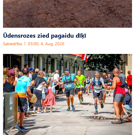
Ūdensrozes zied pagaidu dīķī
Sabiedrība
03:00, 4. Aug, 2026