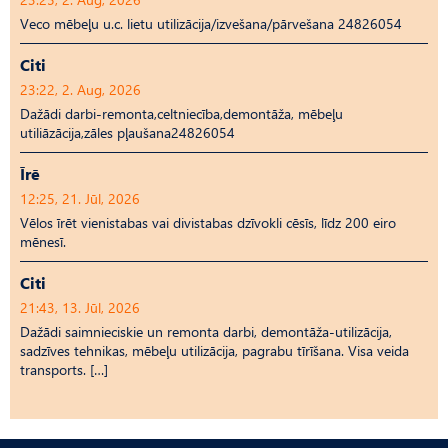
Veco mēbeļu u.c. lietu utilizācija/izvešana/pārvešana 24826054
Citi
23:22, 2. Aug, 2026
Dažādi darbi-remonta,celtniecība,demontāža, mēbeļu
utiliāzācija,zāles pļaušana24826054
Īrē
12:25, 21. Jūl, 2026
Vēlos īrēt vienistabas vai divistabas dzīvokli cēsīs, līdz 200 eiro
mēnesī.
Citi
21:43, 13. Jūl, 2026
Dažādi saimnieciskie un remonta darbi, demontāža-utilizācija,
sadzīves tehnikas, mēbeļu utilizācija, pagrabu tīrīšana. Visa veida
transports. […]