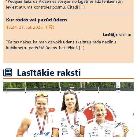
“Pēdējais laiks uz Vid­ze­mes šosejas no Līgatnes līdz Ieriķiem arī
ieviest ātruma kontroles posmu. Citādi […]
Kur rodas vai pazūd ūdens
13:24, 27. Jūl, 2026
1
Lasītājs
raksta:
“Kā tas nākas, ka man dzīvoklī ūdens skaitītājs rāda nepilnu
kubikmetru patērētā ūdens, bet rēķinā […]
Lasītākie raksti