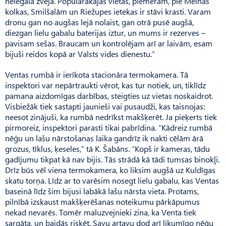
nelegāla zveja. Populārākajās vietās, piemēram, pie Melnās
kolkas, Smilšalām un Riežupes ietekas ir stāvi krasti. Varam
dronu gan no augšas lejā nolaist, gan otrā pusē augšā,
diezgan lielu gabalu baterijas iztur, un mums ir rezerves –
pavisam sešas. Braucam un kontrolējam arī ar laivām, esam
bijuši reidos kopā ar Valsts vides dienestu.”
Ventas rumbā ir ierīkota stacionāra termokamera. Tā
inspektori var nepārtraukti vērot, kas tur notiek, un, tiklīdz
pamana aizdomīgas darbības, steigties uz vietas noskaidrot.
Visbiežāk tiek sastapti jaunieši vai pusaudži, kas taisnojas:
neesot zinājuši, ka rumbā nedrīkst makšķerēt. Ja pieķerts tiek
pirmoreiz, inspektori parasti tikai pabrīdina. “Kādreiz rumbā
nēģu un lašu nārstošanas laika gandrīz ik nakti cēlām ārā
grozus, tīklus, ķeseles,” tā K. Šabāns. “Kopš ir kameras, tādu
gadījumu tikpat kā nav bijis. Tās strādā kā tādi tumsas binokļi.
Drīz būs vēl viena termokamera, ko liksim augšā uz Kuldīgas
skatu torņa. Līdz ar to varēsim nosegt lielu gabalu, kas Ventas
baseinā līdz šim bijusi labākā lašu nārsta vieta. Protams,
pilnībā izskaust makšķerēšanas noteikumu pārkāpumus
nekad nevarēs. Tomēr maluzvejnieki zina, ka Venta tiek
sargāta, un baidās riskēt. Savu artavu dod arī likumīgo nēģu