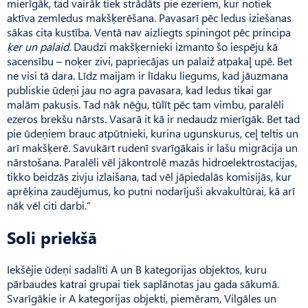
mierīgāk, tad vairāk tiek strādāts pie ezeriem, kur notiek
aktīva zemledus makšķerēšana. Pavasarī pēc ledus iziešanas
sākas cita kustība. Ventā nav aizliegts spiningot pēc principa
ķer un palaid.
Daudzi makšķernieki izmanto šo iespēju kā
sacensību – noķer zivi, papriecājas un palaiž atpakaļ upē. Bet
ne visi tā dara. Līdz maijam ir līdaku liegums, kad jāuzmana
publiskie ūdeņi jau no agra pavasara, kad ledus tikai gar
malām pakusis. Tad nāk nēģu, tūlīt pēc tam vimbu, paralēli
ezeros brekšu nārsts. Vasarā it kā ir nedaudz mierīgāk. Bet tad
pie ūdeņiem brauc atpūtnieki, kurina ugunskurus, ceļ teltis un
arī makšķerē. Savukārt rudenī svarīgākais ir lašu migrācija un
nārstošana. Paralēli vēl jākontrolē mazās hidroelektrostacijas,
tikko beidzās zivju izlaišana, tad vēl jāpiedalās komisijās, kur
aprēķina zaudējumus, ko putni nodarījuši akvakultūrai, kā arī
nāk vēl citi darbi.”
Soli priekšā
Iekšējie ūdeņi sadalīti A un B kategorijas objektos, kuru
pārbaudes katrai grupai tiek saplānotas jau gada sākumā.
Svarīgākie ir A kategorijas objekti, piemēram, Vilgāles un