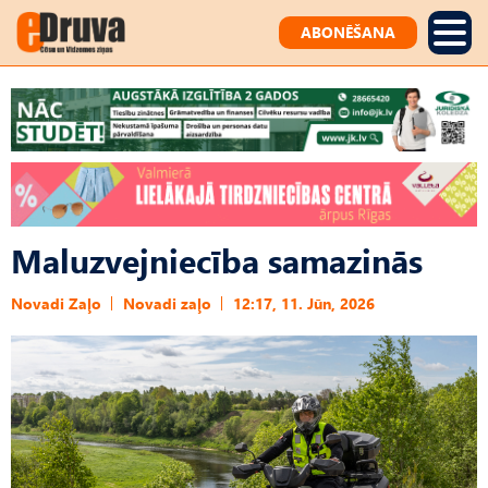
ABONĒŠANA
Maluzvejniecība samazinās
Novadi Zaļo
Novadi zaļo
12:17, 11. Jūn, 2026