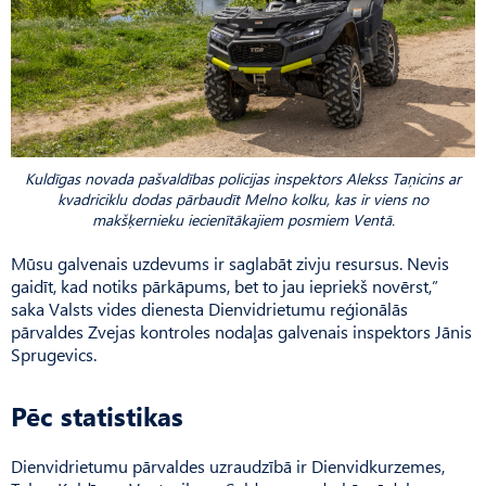
Kuldīgas novada pašvaldības policijas inspektors Alekss Taņicins ar
kvadriciklu dodas pārbaudīt Melno kolku, kas ir viens no
makšķernieku iecienītākajiem posmiem Ventā.
Mūsu galvenais uzdevums ir saglabāt zivju resursus. Nevis
gaidīt, kad notiks pārkāpums, bet to jau iepriekš novērst,”
saka Valsts vides dienesta Dienvidrietumu reģionālās
pārvaldes Zvejas kontroles nodaļas galvenais inspektors Jānis
Sprugevics.
Pēc statistikas
Dienvidrietumu pārvaldes uzraudzībā ir Dienvidkurzemes,