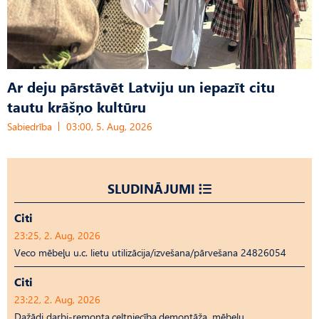
Ar deju pārstāvēt Latviju un iepazīt citu
tautu krāšņo kultūru
Sabiedrība
03:00, 5. Aug, 2026
SLUDINĀJUMI
Citi
23:25, 2. Aug, 2026
Veco mēbeļu u.c. lietu utilizācija/izvešana/pārvešana 24826054
Citi
23:22, 2. Aug, 2026
Dažādi darbi-remonta,celtniecība,demontāža, mēbeļu