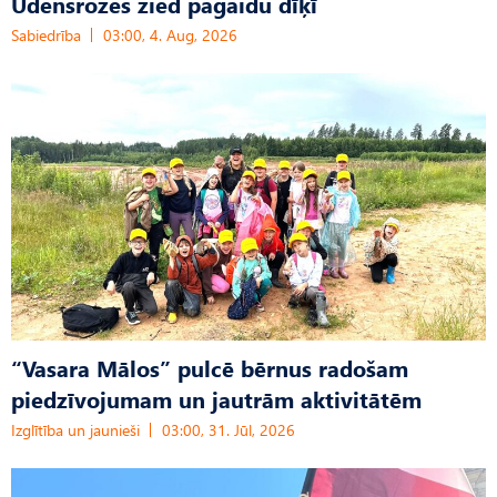
Ūdensrozes zied pagaidu dīķī
Sabiedrība
03:00, 4. Aug, 2026
“Vasara Mālos” pulcē bērnus radošam
piedzīvojumam un jautrām aktivitātēm
Izglītība un jaunieši
03:00, 31. Jūl, 2026