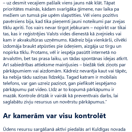
– uz desmit vecajiem pašlaik viens jauns nāk klāt. Tāpat
prioritātes mainās, kādam svarīgāka ģimene, nav laika pa
mežiem un tumsā pie upēm slapstīties. Vēl viens pozitīvs
pavērsiens bija, kad tika pieņemti jauni noteikumi par zvejas
tīklu apriti. Tos vairs nevar tirgot jebkuram – nopirkt var tikai
tas, kas ir reģistrējies Valsts vides dienestā kā zvejnieks vai
kam ir akvakultūras uzņēmums. Kādreiz bija vienkārši, cilvēki
izdomāja braukt atpūsties pie ūdeņiem, aizgāja uz tirgu un
nopirka tīklu. Protams, vēl ir iespēja pasūtīt internetā no
ārvalstīm, bet tas prasa laiku, un tādas spontānas idejas atkrīt.
Arī sabiedrības attieksme mainījusies – biežāk tiek ziņots par
pārkāpumiem vai aizdomām. Kādreiz nevarēja kaut vai tāpēc,
ka nebija tādu saziņas līdzekļu. Tagad katram ir mobilais
telefons, var gan uzreiz paziņot, gan piefiksēt iespējamo
pārkāpumu pat video. Līdz ar to kopumā pārkāpumu ir
mazāk. Kontrole drīzāk ir vairāk kā preventīvais darbs, lai
saglabātu zivju resursus un novērstu pārkāpumus.”
Ar kamerām var visu kontrolēt
Ūdens resursu sargāšanā aktīvi piedalās arī Kuldīgas novada