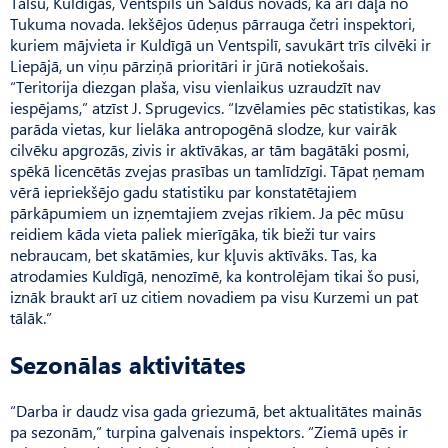
Talsu, Kuldīgas, Ventspils un Saldus novads, kā arī daļa no
Tukuma novada. Iekšējos ūdeņus pārrauga četri inspektori,
kuriem mājvieta ir Kuldīgā un Ventspilī, savukārt trīs cilvēki ir
Liepājā, un viņu pārziņā prioritāri ir jūrā notiekošais.
“Teritorija diezgan plaša, visu vienlaikus uzraudzīt nav
iespējams,” atzīst J. Sprugevics. “Izvēlamies pēc statistikas, kas
parāda vietas, kur lielāka antropogēnā slodze, kur vairāk
cilvēku apgrozās, zivis ir aktīvākas, ar tām bagātāki posmi,
spēkā licencētās zvejas prasības un tamlīdzīgi. Tāpat ņemam
vērā iepriekšējo gadu statistiku par konstatētajiem
pārkāpumiem un izņemtajiem zvejas rīkiem. Ja pēc mūsu
reidiem kāda vieta paliek mierīgāka, tik bieži tur vairs
nebraucam, bet skatāmies, kur kļuvis aktīvāks. Tas, ka
atrodamies Kuldīgā, nenozīmē, ka kontrolējam tikai šo pusi,
iznāk braukt arī uz citiem novadiem pa visu Kurzemi un pat
tālāk.”
Sezonālas aktivitātes
“Darba ir daudz visa gada griezumā, bet aktualitātes mainās
pa sezonām,” turpina galvenais inspektors. “Ziemā upēs ir