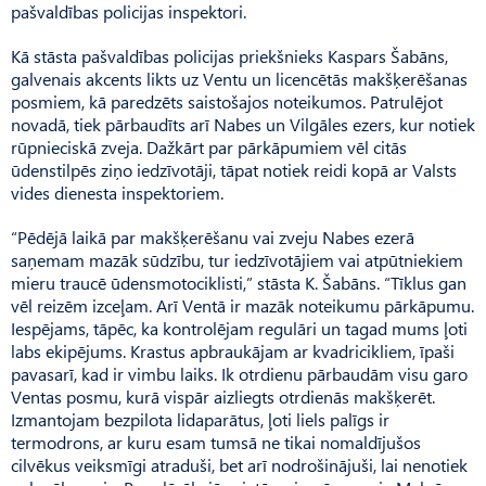
pašvaldības policijas inspektori.
Kā stāsta pašvaldības policijas priekšnieks Kaspars Šabāns,
galvenais akcents likts uz Ventu un licencētās makšķerēšanas
posmiem, kā paredzēts saistošajos noteikumos. Patrulējot
novadā, tiek pārbaudīts arī Nabes un Vilgāles ezers, kur notiek
rūpnieciskā zveja. Dažkārt par pārkāpumiem vēl citās
ūdenstilpēs ziņo iedzīvotāji, tāpat notiek reidi kopā ar Valsts
vides dienesta inspektoriem.
“Pēdējā laikā par makšķerēšanu vai zveju Nabes ezerā
saņemam mazāk sūdzību, tur iedzīvotājiem vai atpūtniekiem
mieru traucē ūdensmotociklisti,” stāsta K. Šabāns. “Tīklus gan
vēl reizēm izceļam. Arī Ventā ir mazāk noteikumu pārkāpumu.
Iespējams, tāpēc, ka kontrolējam regulāri un tagad mums ļoti
labs ekipējums. Krastus apbraukājam ar kvadricikliem, īpaši
pavasarī, kad ir vimbu laiks. Ik otrdienu pārbaudām visu garo
Ventas posmu, kurā vispār aizliegts otrdienās makšķerēt.
Izmantojam bezpilota lidaparātus, ļoti liels palīgs ir
termodrons, ar kuru esam tumsā ne tikai nomaldījušos
cilvēkus veiksmīgi atraduši, bet arī nodrošinājuši, lai nenotiek