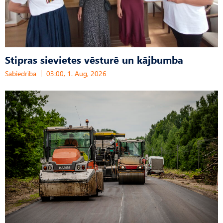
Stipras sievietes vēsturē un kājbumba
Sabiedrība
03:00, 1. Aug, 2026