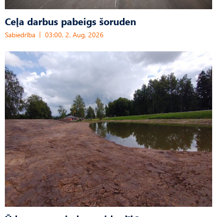
Ceļa darbus pabeigs šoruden
Sabiedrība
03:00, 2. Aug, 2026