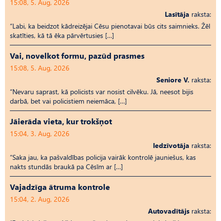
15:08, 5. Aug, 2026
Lasītāja
raksta:
“Labi, ka beidzot kādreizējai Cēsu pienotavai būs cits saimnieks. Žēl
skatīties, kā tā ēka pārvērtusies […]
Vai, novelkot formu, pazūd prasmes
15:08, 5. Aug, 2026
Seniore V.
raksta:
“Nevaru saprast, kā policists var nosist cilvēku. Jā, neesot bijis
darbā, bet vai policistiem neiemāca, […]
Jāierāda vieta, kur trokšņot
15:04, 3. Aug, 2026
Iedzīvotāja
raksta:
“Saka jau, ka pašvaldības policija vairāk kontrolē jauniešus, kas
nakts stundās braukā pa Cēsīm ar […]
Vajadzīga ātruma kontrole
15:04, 2. Aug, 2026
Autovadītājs
raksta: