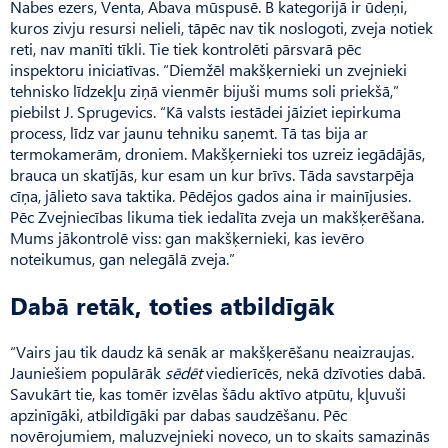
Nabes ezers, Venta, Abava mūspusē. B kategorijā ir ūdeņi,
kuros zivju resursi nelieli, tāpēc nav tik noslogoti, zveja notiek
reti, nav manīti tīkli. Tie tiek kontrolēti pārsvarā pēc
inspektoru iniciatīvas. “Diemžēl makšķernieki un zvejnieki
tehnisko līdzekļu ziņā vienmēr bijuši mums soli priekšā,”
piebilst J. Sprugevics. “Kā valsts iestādei jāiziet iepirkuma
process, līdz var jaunu tehniku saņemt. Tā tas bija ar
termokamerām, droniem. Makšķernieki tos uzreiz iegādājās,
brauca un skatījās, kur esam un kur brīvs. Tāda savstarpēja
cīņa, jālieto sava taktika. Pēdējos gados aina ir mainījusies.
Pēc Zvejniecības likuma tiek iedalīta zveja un makšķerēšana.
Mums jākontrolē viss: gan makšķernieki, kas ievēro
noteikumus, gan nelegālā zveja.”
Dabā retāk, toties atbildīgāk
“Vairs jau tik daudz kā senāk ar makšķerēšanu neaizraujas.
Jauniešiem populārāk
sēdēt
viedierīcēs, nekā dzīvoties dabā.
Savukārt tie, kas tomēr izvēlas šādu aktīvo atpūtu, kļuvuši
apzinīgāki, atbildīgāki par dabas saudzēšanu. Pēc
novērojumiem, maluzvejnieki noveco, un to skaits samazinās