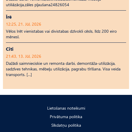
utiliāzācija,zāles pļaušana24826054
Īrē
12:25, 21. Jūl, 2026
Vēlos īrēt vienistabas vai divistabas dzīvokli cēsīs, līdz 200 eiro
mēnesī.
Citi
21:43, 13. Jūl, 2026
Dažādi saimnieciskie un remonta darbi, demontāža-utilizācija,
sadzīves tehnikas, mēbeļu utilizācija, pagrabu tīrīšana. Visa veida
transports. […]
Lietošanas noteikumi
Privātuma politika
Sīkdatņu politika