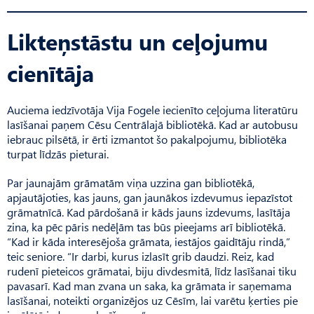
Likteņstāstu un ceļojumu
cienītāja
Auciema iedzīvotāja Vija Fogele iecienīto ceļojuma literatūru
lasīšanai paņem Cēsu Centrālajā bibliotēkā. Kad ar autobusu
iebrauc pilsētā, ir ērti izmantot šo pakalpojumu, bibliotēka
turpat līdzās pieturai.
Par jaunajām grāmatām viņa uzzina gan bibliotēkā,
apjautājoties, kas jauns, gan jaunākos izdevumus iepazīstot
grāmatnīcā. Kad pārdošanā ir kāds jauns izdevums, lasītāja
zina, ka pēc pāris nedēļām tas būs pieejams arī bibliotēkā.
“Kad ir kāda interesējoša grāmata, iestājos gaidītāju rindā,”
teic seniore. “Ir darbi, kurus izlasīt grib daudzi. Reiz, kad
rudenī pieteicos grāmatai, biju divdesmitā, līdz lasīšanai tiku
pavasarī. Kad man zvana un saka, ka grāmata ir saņemama
lasīšanai, noteikti organizējos uz Cēsīm, lai varētu ķerties pie