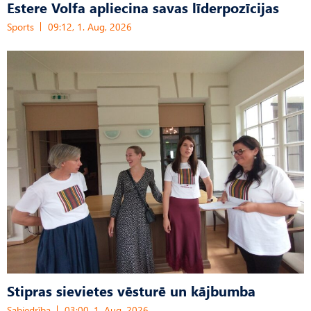
Estere Volfa apliecina savas līderpozīcijas
Sports
09:12, 1. Aug, 2026
Stipras sievietes vēsturē un kājbumba
Sabiedrība
03:00, 1. Aug, 2026