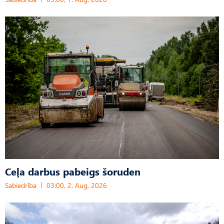
Ceļa darbus pabeigs šoruden
Sabiedrība
03:00, 2. Aug, 2026