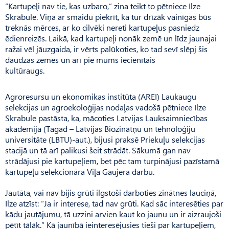
“Kartupeļi nav tie, kas uzbaro,” zina teikt to pētniece Ilze
Skrabule. Viņa ar smaidu piekrīt, ka tur drīzāk vainīgas būs
treknās mērces, ar ko cilvēki nereti kartupeļus pasniedz
ēdienreizēs. Laikā, kad kartupeļi nonāk zemē un līdz jaunajai
ražai vēl jāuzgaida, ir vērts palūkoties, ko tad sevī slēpj šis
daudzās zemēs un arī pie mums iecienītais
kultūraugs.
Agroresursu un ekonomikas institūta (AREI) Laukaugu
selekcijas un agroekoloģijas nodaļas vadošā pētniece Ilze
Skrabule pastāsta, ka, mācoties Latvijas Lauksaimniecības
akadēmijā (Tagad – Latvijas Biozinātņu un tehnoloģiju
universitāte (LBTU)-aut.), bijusi praksē Priekuļu selekcijas
stacijā un tā arī palikusi šeit strādāt. Sākumā gan nav
strādājusi pie kartupeļiem, bet pēc tam turpinājusi pazīstamā
kartupeļu selekcionāra Viļa Gaujera darbu.
Jautāta, vai nav bijis grūti ilgstoši darboties zinātnes lauciņā,
Ilze atzīst: “Ja ir interese, tad nav grūti. Kad sāc interesēties par
kādu jautājumu, tā uzzini arvien kaut ko jaunu un ir aizraujoši
pētīt tālāk.” Kā jaunībā ieinteresējusies tieši par kartupeļiem,