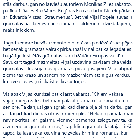
stila darbus, gan no latviešu autoriem Monikas Zīles rakstīto,
patīk arī Daces Rukšānes, Regīnas Ezeras darbi. Nereti pārlasa
arī Edvarda Virzas “Straumēnus”. Bet vēl Vijai Fogelei tuvas ir
grāmatas par latviešu personībām – aktieriem, dziedātājiem,
māksliniekiem.
Tagad seniore biežāk izmanto bibliotēkas piedāvātās iespējas,
bet senāk grāmatas vairāk pirka, īpaši viņai patika iegādāties
bagātīgi ilustrētās grāmatas par dažādām Eiropas valstīm.
Savukārt tagad mazmeitas viņai uzdāvina pavisam cita veida
grāmatas – krāsojamās grāmatas pieaugušajiem. Vija labprāt
ziemā tās krāso un saņem no mazbērniem atzinīgus vārdus,
ka izvēlējusies ļoti skaistus krāsu toņus.
Vislabāk Vijas kundzei patīk lasīt vakaros. “Citiem vakarā
vajag miega zāles, bet man palasīt grāmatu,” ar smaidu teic
seniore. Tā darījusi gan agrāk, kad diena bija pilna darbu, gan
arī tagad, kad dienas ritms ir mierīgāks. “Nekad grāmata man
nav nokritusi, arī gaismu vienmēr pamanos izslēgt, nav tā, ka
aizmiegu ar grāmatu rokās,” papildina grāmatu lasītāja. Tieši
tāpēc, ka lasa vakaros, viņa neizvēlas kriminālromānus, kur