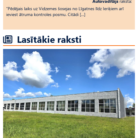
Autovadītājs
raksta:
“Pēdējais laiks uz Vid­ze­mes šosejas no Līgatnes līdz Ieriķiem arī
ieviest ātruma kontroles posmu. Citādi […]
Lasītākie raksti