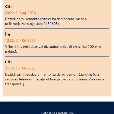
Citi
23:22, 2. Aug, 2026
Dažādi darbi-remonta,celtniecība,demontāža, mēbeļu
utiliāzācija,zāles pļaušana24826054
Īrē
12:25, 21. Jūl, 2026
Vēlos īrēt vienistabas vai divistabas dzīvokli cēsīs, līdz 200 eiro
mēnesī.
Citi
21:43, 13. Jūl, 2026
Dažādi saimnieciskie un remonta darbi, demontāža-utilizācija,
sadzīves tehnikas, mēbeļu utilizācija, pagrabu tīrīšana. Visa veida
transports. […]
Lietošanas noteikumi