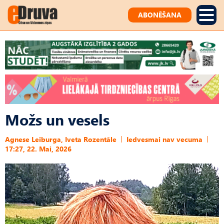
ABONĒŠANA
Možs un vesels
Agnese Leiburga, Iveta Rozentāle
Iedvesmai nav vecuma
17:27, 22. Mai, 2026