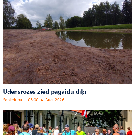
Ūdensrozes zied pagaidu dīķī
Sabiedrība
03:00, 4. Aug, 2026