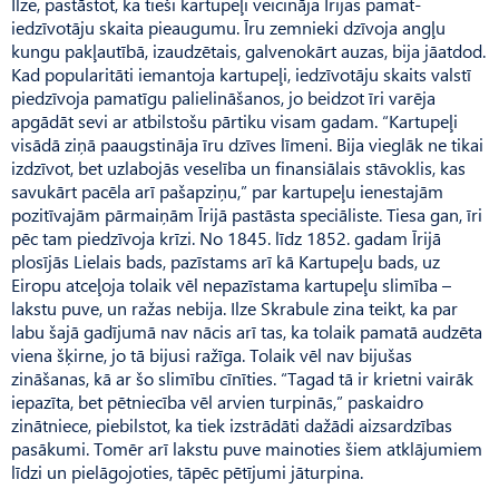
Ilze, pastāstot, ka tieši kartupeļi veicināja Īrijas pamat­
iedzīvotāju skaita pieaugumu. Īru zemnieki dzīvoja angļu
kungu pakļautībā, izaudzētais, galvenokārt auzas, bija jāatdod.
Kad popularitāti iemantoja kartupeļi, iedzīvotāju skaits valstī
piedzīvoja pamatīgu palielināšanos, jo beidzot īri varēja
apgādāt sevi ar atbilstošu pārtiku visam gadam. “Kartupeļi
visādā ziņā paaugstināja īru dzīves līmeni. Bija vieglāk ne tikai
izdzīvot, bet uzlabojās veselība un finansiālais stāvoklis, kas
savukārt pacēla arī pašapziņu,” par kartupeļu ienestajām
pozitīvajām pārmaiņām Īrijā pastāsta speciāliste. Tiesa gan, īri
pēc tam piedzīvoja krīzi. No 1845. līdz 1852. gadam Īrijā
plosījās Lielais bads, pazīstams arī kā Kartupeļu bads, uz
Eiropu atceļoja tolaik vēl nepazīstama kartupeļu slimība –
lakstu puve, un ražas nebija. Ilze Skrabule zina teikt, ka par
labu šajā gadījumā nav nācis arī tas, ka tolaik pamatā audzēta
viena šķirne, jo tā bijusi ražīga. Tolaik vēl nav bijušas
zināšanas, kā ar šo slimību cīnīties. “Tagad tā ir krietni vairāk
iepazīta, bet pētniecība vēl arvien turpinās,” paskaidro
zinātniece, piebilstot, ka tiek izstrādāti dažādi aizsardzības
pasākumi. Tomēr arī lakstu puve mainoties šiem atklājumiem
līdzi un pielāgojoties, tāpēc pētījumi jāturpina.