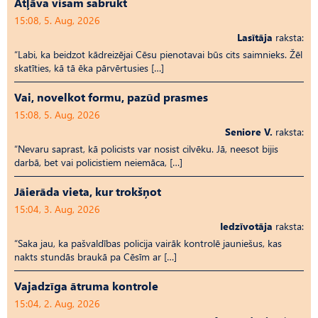
Atļāva visam sabrukt
15:08, 5. Aug, 2026
Lasītāja
raksta:
“Labi, ka beidzot kādreizējai Cēsu pienotavai būs cits saimnieks. Žēl
skatīties, kā tā ēka pārvērtusies […]
Vai, novelkot formu, pazūd prasmes
15:08, 5. Aug, 2026
Seniore V.
raksta:
“Nevaru saprast, kā policists var nosist cilvēku. Jā, neesot bijis
darbā, bet vai policistiem neiemāca, […]
Jāierāda vieta, kur trokšņot
15:04, 3. Aug, 2026
Iedzīvotāja
raksta:
“Saka jau, ka pašvaldības policija vairāk kontrolē jauniešus, kas
nakts stundās braukā pa Cēsīm ar […]
Vajadzīga ātruma kontrole
15:04, 2. Aug, 2026