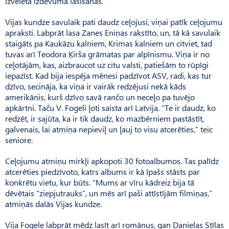
izvēlētā izdevuma lasīšanas.”
Vijas kundze savulaik pati daudz ceļojusi, viņai patīk ceļojumu
apraksti. Labprāt lasa Zanes Eniņas rakstīto, un, tā kā savulaik
staigāts pa Kaukāzu kalniem, Krimas kalniem un citviet, tad
tuvas arī Teodora Ķirša grāmatas par alpīnismu. Viņa ir no
ceļotājām, kas, aizbraucot uz citu valsti, patiešām to rūpīgi
iepazīst. Kad bija iespēja mēnesi padzīvot ASV, radi, kas tur
dzīvo, secināja, ka viņa ir vairāk redzējusi nekā kāds
amerikānis, kurš dzīvo savā rančo un neceļo pa tuvējo
apkārtni. Taču V. Fogeli ļoti saista arī Latvija. “Te ir daudz, ko
redzēt, ir sajūta, ka ir tik daudz, ko mazbērniem pastāstīt,
galvenais, lai atmiņa nepieviļ un ļauj to visu atcerēties,” teic
seniore.
Ceļojumu atmiņu mirkļi apkopoti 30 fotoalbumos. Tas palīdz
atcerēties piedzīvoto, katrs albums ir kā īpašs stāsts par
konkrētu vietu, kur būts. “Mums ar vīru kādreiz bija tā
dēvētais “ziepjutrauks”, un mēs arī paši attīstījām filmiņas,”
atmiņās dalās Vijas kundze.
Vija Fogele labprāt mēdz lasīt arī romānus, gan Danielas Stīlas