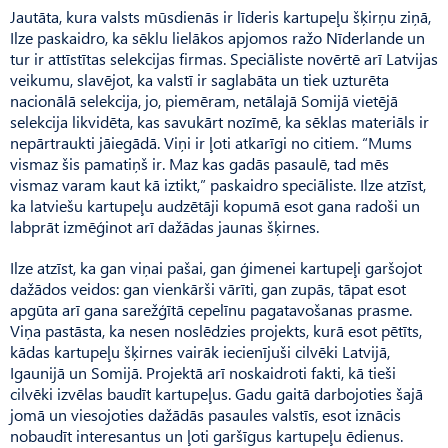
Jautāta, kura valsts mūsdienās ir līderis kartupeļu šķirņu ziņā,
Ilze paskaidro, ka sēklu lielākos apjomos ražo Nīderlande un
tur ir attīstītas selekcijas firmas. Speciāliste novērtē arī Latvijas
veikumu, slavējot, ka valstī ir saglabāta un tiek uzturēta
nacionālā selekcija, jo, piemēram, netālajā Somijā vietējā
selekcija likvidēta, kas savukārt nozīmē, ka sēklas materiāls ir
nepārtraukti jāiegādā. Viņi ir ļoti atkarīgi no citiem. “Mums
vismaz šis pamatiņš ir. Maz kas gadās pasaulē, tad mēs
vismaz varam kaut kā iztikt,” paskaidro speciāliste. Ilze atzīst,
ka latviešu kartupeļu audzētāji kopumā esot gana radoši un
labprāt izmēģinot arī dažādas jaunas šķirnes.
Ilze atzīst, ka gan viņai pašai, gan ģimenei kartupeļi garšojot
dažādos veidos: gan vienkārši vārīti, gan zupās, tāpat esot
apgūta arī gana sarežģītā cepelīnu pagatavošanas prasme.
Viņa pastāsta, ka nesen noslēdzies projekts, kurā esot pētīts,
kādas kartupeļu šķirnes vairāk iecienījuši cilvēki Latvijā,
Igaunijā un Somijā. Projektā arī noskaidroti fakti, kā tieši
cilvēki izvēlas baudīt kartupeļus. Gadu gaitā darbojoties šajā
jomā un viesojoties dažādās pasaules valstīs, esot iznācis
nobaudīt interesantus un ļoti garšīgus kartupeļu ēdienus.