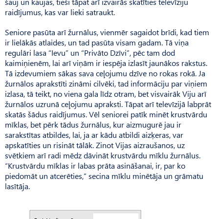
šauj un kaujas, tieši tāpat arī izvairās skatīties televīziju
raidījumus, kas var lieki satraukt.
Seniore pasūta arī žurnālus, vienmēr sagaidot brīdi, kad tiem
ir lielākās atlaides, un tad pasūta visam gadam. Tā viņa
regulāri lasa “Ievu” un “Privāto Dzīvi”, pēc tam dod
kaimiņienēm, lai arī viņām ir iespēja izlasīt jaunākos rakstus.
Tā izdevumiem sākas sava ceļojumu dzīve no rokas rokā. Ja
žurnālos aprakstīti zināmi cilvēki, tad informāciju par viņiem
izlasa, tā teikt, no viena gala līdz otram, bet visvairāk Viju arī
žurnālos uzrunā ceļojumu apraksti. Tāpat arī televīzijā labprāt
skatās šādus raidījumus. Vēl seniorei patīk minēt krustvārdu
mīklas, bet pērk tādus žurnālus, kur aizmugurē jau ir
sarakstītas atbildes, lai, ja ar kādu atbildi aizķeras, var
apskatīties un risināt tālāk. Zinot Vijas aizraušanos, uz
svētkiem arī radi mēdz dāvināt krustvārdu mīklu žurnālus.
“Krustvārdu mīklas ir labas prāta asināšanai, ir, par ko
piedomāt un atcerēties,” secina mīklu minētāja un grāmatu
lasītāja.