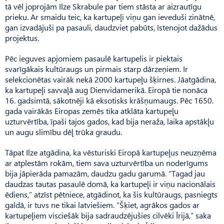
tā vēl joprojām Ilze Skrabule par tiem stāsta ar aizrautīgu
prieku. Ar smaidu teic, ka kartupeļi viņu gan ieveduši zinātnē,
gan izvadājuši pa pasauli, daudzviet pabūts, īstenojot dažādus
projektus.
Pēc ieguves apjomiem pasaulē kartupelis ir piektais
svarīgākais kultūraugs un pirmais starp dārzeņiem. Ir
selekcionētas vairāk nekā 2000 kartupeļu šķirnes. Jāatgādina,
ka kartupeļi savvaļā aug Dienvidame­rikā. Eiropā tie nonāca
16. gadsimtā, sākotnēji kā eksotisks krāšņumaugs. Pēc 1650.
gada vairākās Eiropas zemēs tika atklāta kartupeļu
uzturvērtība, īpaši tajos gados, kad bija neraža, laika apstākļu
un augu slimību dēļ trūka graudu.
Tāpat Ilze atgādina, ka vēsturiski Eiropā kartupeļus neuzņēma
ar atplestām rokām, tiem sava uzturvērtība un noderīgums
bija jāpierāda pamazām, daudzu gadu garumā. “Tagad jau
daudzas tautas pasaulē domā, ka kartupeļi ir viņu nacionālais
ēdiens,” atzīst pētniece, atgādinot, ka šis kultūraugs, pasniegts
galdā, ir tuvs ne tikai latviešiem. “Šķiet, agrākos gados ar
kartupeļiem visciešāk bija sadraudzējušies cilvēki Īrijā,” saka