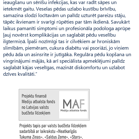
ieaugšanu un sēnīšu infekcijas, kas var radīt sāpes un
ietekmēt gaitu. Veselas pēdas uzlabo kustību brīvību,
samazina slodzi locītavām un palīdz uzturēt pareizu stāju,
tāpēc ikvienam ir svarīgi rūpēties par tām ikdienā. Savukārt
laikus pamanīti simptomi un profesionāla podologa aprūpe
ļauj novērst komplikācijas un saglabāt pēdu veselību
ilgtermiņā. Īpaši nozīmīgi tas ir cilvēkiem ar hroniskām
slimībām, piemēram, cukura diabētu vai psoriāzi, jo viņiem
pēdu āda un asinsrite ir jutīgāka. Regulāra pēdu kopšana un
vingrinājumi mājās, kā arī speciālista apmeklējumi palīdz
saglabāt kājas veselīgas, mazināt diskomfortu un uzlabot
dzīves kvalitāti.”