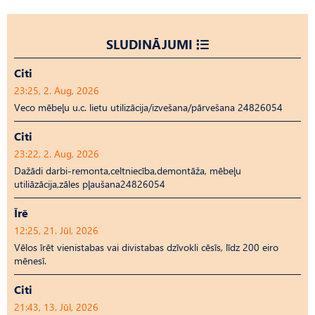
SLUDINĀJUMI
Citi
23:25, 2. Aug, 2026
Veco mēbeļu u.c. lietu utilizācija/izvešana/pārvešana 24826054
Citi
23:22, 2. Aug, 2026
Dažādi darbi-remonta,celtniecība,demontāža, mēbeļu
utiliāzācija,zāles pļaušana24826054
Īrē
12:25, 21. Jūl, 2026
Vēlos īrēt vienistabas vai divistabas dzīvokli cēsīs, līdz 200 eiro
mēnesī.
Citi
21:43, 13. Jūl, 2026