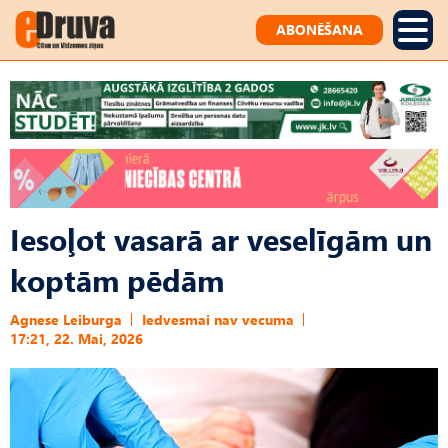
ABONĒŠANA
Iesoļot vasarā ar veselīgām un
koptām pēdām
Agnese Leiburga
Iedvesmai nav vecuma
17:21, 22. Mai, 2026