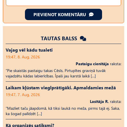
PIEVIENOT KOMENTĀRU
TAUTAS BALSS
Vajag vēl kādu tualeti
19:47, 8. Aug, 2026
Pastaigu cienītāja
raksta:
“Pie skaistās pastaigu takas Cēsīs, Pirtupītes graviņā tuvāk
vajadzētu kādas labierīcības. Īpaši jau karstā laikā […]
Laikam kļūstam vieglprātīgāki. Apmaldamies mežā
19:47, 7. Aug, 2026
Lasītāja R.
raksta:
“Mazliet taču jāapdomā, kā tiksi laukā no meža, pirms tajā ej. Saka,
ka šogad palīdzēt […]
Kā organizēs satiksmi?