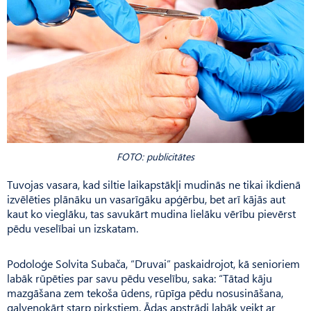
FOTO: publicitātes
Tuvojas vasara, kad siltie laikapstākļi mudinās ne tikai ikdienā
izvēlēties plānāku un vasarīgāku apģērbu, bet arī kājās aut
kaut ko vieglāku, tas savukārt mudina lielāku vērību pievērst
pēdu veselībai un izskatam.
Podoloģe Solvita Subača, “Druvai” paskaidrojot, kā senioriem
labāk rūpēties par savu pēdu veselību, saka: “Tātad kāju
mazgāšana zem tekoša ūdens, rūpīga pēdu nosusināšana,
galvenokārt starp pirkstiem. Ādas apstrādi labāk veikt ar