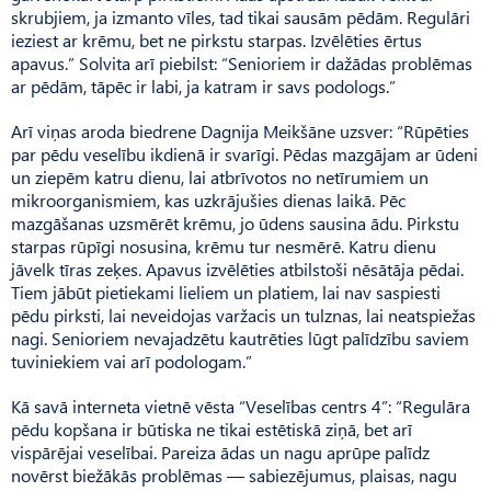
skrubjiem, ja izmanto vīles, tad tikai sausām pēdām. Regulāri
ieziest ar krēmu, bet ne pirkstu starpas. Izvēlēties ērtus
apavus.” Solvita arī piebilst: “Senioriem ir dažādas problēmas
ar pēdām, tāpēc ir labi, ja katram ir savs podologs.”
Arī viņas aroda biedrene Dagnija Meikšāne uzsver: “Rūpēties
par pēdu veselību ikdienā ir svarīgi. Pēdas mazgājam ar ūdeni
un ziepēm katru dienu, lai atbrīvotos no netīrumiem un
mikroorganismiem, kas uzkrājušies dienas laikā. Pēc
mazgāšanas uzsmērēt krēmu, jo ūdens sausina ādu. Pirkstu
starpas rūpīgi nosusina, krēmu tur nesmērē. Katru dienu
jāvelk tīras zeķes. Apavus izvēlēties atbilstoši nēsātāja pēdai.
Tiem jābūt pietiekami lieliem un platiem, lai nav saspiesti
pēdu pirksti, lai neveidojas varžacis un tulznas, lai neatspiežas
nagi. Senioriem nevajadzētu kautrēties lūgt palīdzību saviem
tuviniekiem vai arī podologam.”
Kā savā interneta vietnē vēsta “Veselības centrs 4”: “Regulāra
pēdu kopšana ir būtiska ne tikai estētiskā ziņā, bet arī
vispārējai veselībai. Pareiza ādas un nagu aprūpe palīdz
novērst biežākās problēmas — sabiezējumus, plaisas, nagu