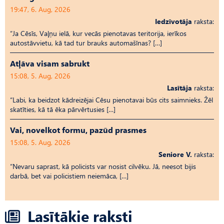
19:47, 6. Aug, 2026
Iedzīvotāja
raksta:
“Ja Cēsīs, Vaļņu ielā, kur vecās pienotavas teritorija, ierīkos
autostāvvietu, kā tad tur brauks automašīnas? […]
Atļāva visam sabrukt
15:08, 5. Aug, 2026
Lasītāja
raksta:
“Labi, ka beidzot kādreizējai Cēsu pienotavai būs cits saimnieks. Žēl
skatīties, kā tā ēka pārvērtusies […]
Vai, novelkot formu, pazūd prasmes
15:08, 5. Aug, 2026
Seniore V.
raksta:
“Nevaru saprast, kā policists var nosist cilvēku. Jā, neesot bijis
darbā, bet vai policistiem neiemāca, […]
Lasītākie raksti