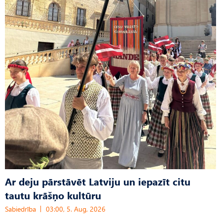
Ar deju pārstāvēt Latviju un iepazīt citu
tautu krāšņo kultūru
Sabiedrība
03:00, 5. Aug, 2026