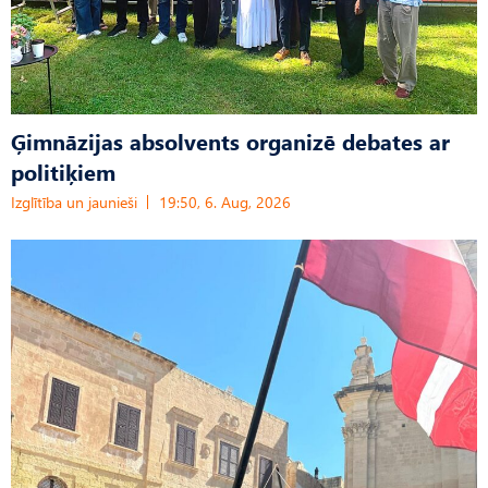
Ģimnāzijas absolvents organizē debates ar
politiķiem
Izglītība un jaunieši
19:50, 6. Aug, 2026