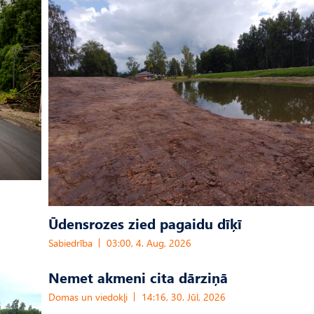
Ūdensrozes zied pagaidu dīķī
Sabiedrība
03:00, 4. Aug, 2026
Nemet akmeni cita dārziņā
Domas un viedokļi
14:16, 30. Jūl, 2026