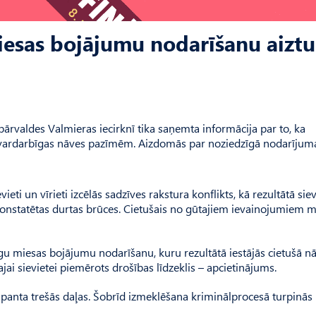
esas bojājumu nodarīšanu aiztu
 pārvaldes Valmieras iecirknī tika saņemta informācija par to, ka
ar vardarbīgas nāves pazīmēm. Aizdomās par noziedzīgā nodarījum
vieti un vīrieti izcēlās sadzīves rakstura konflikts, kā rezultātā sie
onstatētas durtas brūces. Cietušais no gūtajiem ievainojumiem m
u miesas bojājumu nodarīšanu, kuru rezultātā iestājās cietušā nā
ajai sievietei piemērots drošības līdzeklis – apcietinājums.
 panta trešās daļas. Šobrīd izmeklēšana kriminālprocesā turpinās 