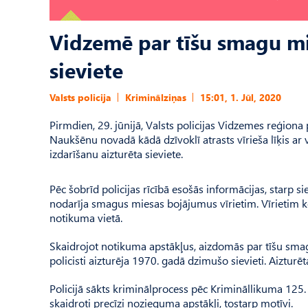
Vidzemē par tīšu smagu mi
sieviete
Valsts policija
Kriminālziņas
15:01, 1. Jūl, 2020
Pirmdien, 29. jūnijā, Valsts policijas Vidzemes reģiona
Naukšēnu novadā kādā dzīvoklī atrasts vīrieša līķis 
izdarīšanu aizturēta sieviete.
Pēc šobrīd policijas rīcībā esošās informācijas, starp sie
nodarīja smagus miesas bojājumus vīrietim. Vīrietim k
notikuma vietā.
Skaidrojot notikuma apstākļus, aizdomās par tīšu smag
policisti aizturēja 1970. gadā dzimušo sievieti. Aizturēt
Policijā sākts kriminālprocess pēc Krimināllikuma 125.
skaidroti precīzi nozieguma apstākļi, tostarp motīvi.