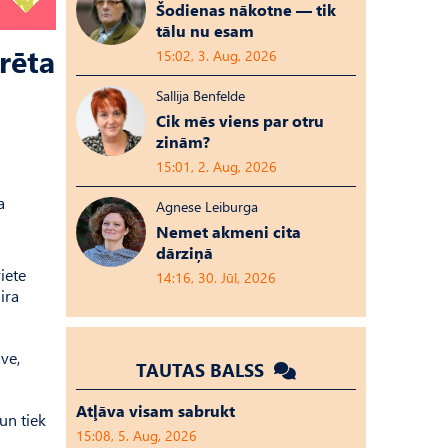
Šodienas nākotne — tik
tālu nu esam
rēta
15:02, 3. Aug, 2026
Sallija Benfelde
Cik mēs viens par otru
zinām?
15:01, 2. Aug, 2026
a
Agnese Leiburga
Nemet akmeni cita
dārziņā
viete
14:16, 30. Jūl, 2026
ira
ve,
TAUTAS BALSS
Atļāva visam sabrukt
un tiek
15:08, 5. Aug, 2026