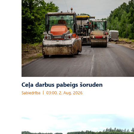
Ceļa darbus pabeigs šoruden
Sabiedrība
03:00, 2. Aug, 2026