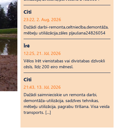
Citi
23:22, 2. Aug, 2026
Dažādi darbi-remonta,celtniecība,demontāža,
mēbeļu utiliāzācija,zāles pļaušana24826054
Īrē
12:25, 21. Jūl, 2026
Vēlos īrēt vienistabas vai divistabas dzīvokli
cēsīs, līdz 200 eiro mēnesī.
Citi
21:43, 13. Jūl, 2026
Dažādi saimnieciskie un remonta darbi,
demontāža-utilizācija, sadzīves tehnikas,
mēbeļu utilizācija, pagrabu tīrīšana. Visa veida
transports. […]