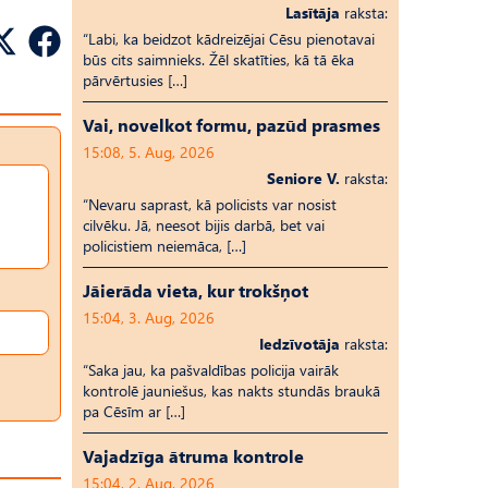
Lasītāja
raksta:
“Labi, ka beidzot kādreizējai Cēsu pienotavai
būs cits saimnieks. Žēl skatīties, kā tā ēka
pārvērtusies […]
Vai, novelkot formu, pazūd prasmes
15:08, 5. Aug, 2026
Seniore V.
raksta:
“Nevaru saprast, kā policists var nosist
cilvēku. Jā, neesot bijis darbā, bet vai
policistiem neiemāca, […]
Jāierāda vieta, kur trokšņot
15:04, 3. Aug, 2026
Iedzīvotāja
raksta:
“Saka jau, ka pašvaldības policija vairāk
kontrolē jauniešus, kas nakts stundās braukā
pa Cēsīm ar […]
Vajadzīga ātruma kontrole
15:04, 2. Aug, 2026