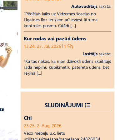
Autovadītājs
raksta:
“Pēdējais laiks uz Vid­ze­mes šosejas no
Līgatnes līdz Ieriķiem arī ieviest ātruma
kontroles posmu. Citādi […]
Kur rodas vai pazūd ūdens
13:24, 27. Jūl, 2026
1
Lasītājs
raksta:
“Kā tas nākas, ka man dzīvoklī ūdens skaitītājs
rāda nepilnu kubikmetru patērētā ūdens, bet
rēķinā […]
SLUDINĀJUMI
as
Citi
23:25, 2. Aug, 2026
Veco mēbeļu u.c. lietu
utilizācija/izvešana/pārvešana 24826054