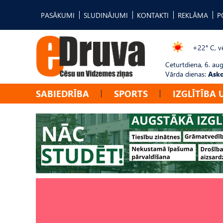
PASĀKUMI
SLUDINĀJUMI
KONTAKTI
REKLĀMA
P
+22° C, vē
Ceturtdiena, 6. au
Vārda dienas:
Asko
SABIEDRĪBA
SPORTS
IZGLĪTĪBA 