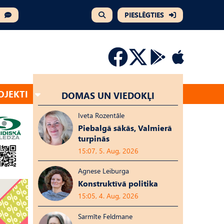
PIESLĒGTIES
OJEKTI
DOMAS UN VIEDOKĻI
Iveta Rozentāle
Piebalgā sākās, Valmierā
turpinās
15:07, 5. Aug, 2026
Agnese Leiburga
Konstruktīvā politika
15:05, 4. Aug, 2026
Sarmīte Feldmane