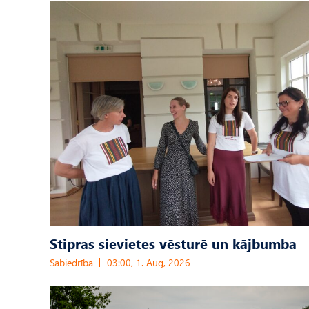
Stipras sievietes vēsturē un kājbumba
Sabiedrība
03:00, 1. Aug, 2026