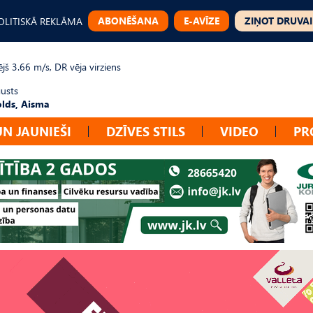
ABONĒŠANA
E-AVĪZE
ZIŅOT DRUVAI
OLITISKĀ REKLĀMA
jš 3.66 m/s, DR vēja virziens
gusts
lds, Aisma
UN JAUNIEŠI
DZĪVES STILS
VIDEO
PR