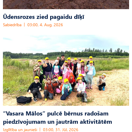
Ūdensrozes zied pagaidu dīķī
Sabiedrība
03:00, 4. Aug, 2026
“Vasara Mālos” pulcē bērnus radošam
piedzīvojumam un jautrām aktivitātēm
Izglītība un jaunieši
03:00, 31. Jūl, 2026