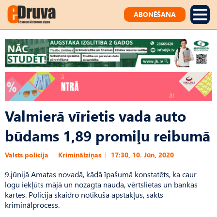
ABONĒŠANA
Valmierā vīrietis vada auto
būdams 1,89 promiļu reibumā
Valsts policija
Kriminālziņas
17:30, 10. Jūn, 2020
9.jūnijā Amatas novadā, kādā īpašumā konstatēts, ka caur
logu iekļūts mājā un nozagta nauda, vērtslietas un bankas
kartes. Policija skaidro notikušā apstākļus, sākts
kriminālprocess.