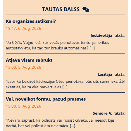
TAUTAS BALSS
Kā organizēs satiksmi?
19:47, 6. Aug, 2026
Iedzīvotāja
raksta:
“Ja Cēsīs, Vaļņu ielā, kur vecās pienotavas teritorija, ierīkos
autostāvvietu, kā tad tur brauks automašīnas? […]
Atļāva visam sabrukt
15:08, 5. Aug, 2026
Lasītāja
raksta:
“Labi, ka beidzot kādreizējai Cēsu pienotavai būs cits saimnieks. Žēl
skatīties, kā tā ēka pārvērtusies […]
Vai, novelkot formu, pazūd prasmes
15:08, 5. Aug, 2026
Seniore V.
raksta:
“Nevaru saprast, kā policists var nosist cilvēku. Jā, neesot bijis
darbā, bet vai policistiem neiemāca, […]