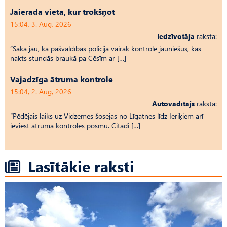
Jāierāda vieta, kur trokšņot
15:04, 3. Aug, 2026
Iedzīvotāja
raksta:
“Saka jau, ka pašvaldības policija vairāk kontrolē jauniešus, kas
nakts stundās braukā pa Cēsīm ar […]
Vajadzīga ātruma kontrole
15:04, 2. Aug, 2026
Autovadītājs
raksta:
“Pēdējais laiks uz Vid­ze­mes šosejas no Līgatnes līdz Ieriķiem arī
ieviest ātruma kontroles posmu. Citādi […]
Lasītākie raksti