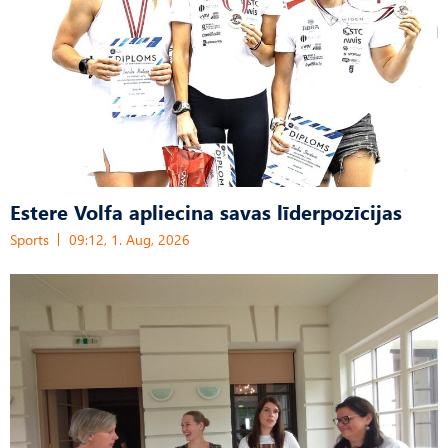
Estere Volfa apliecina savas līderpozīcijas
Sports
09:12, 1. Aug, 2026