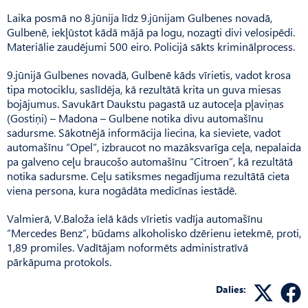
Laika posmā no 8.jūnija līdz 9.jūnijam Gulbenes novadā,
Gulbenē, iekļūstot kādā mājā pa logu, nozagti divi velosipēdi.
Materiālie zaudējumi 500 eiro. Policijā sākts kriminālprocess.
9.jūnijā Gulbenes novadā, Gulbenē kāds vīrietis, vadot krosa
tipa motociklu, saslīdēja, kā rezultātā krita un guva miesas
bojājumus. Savukārt Daukstu pagastā uz autoceļa pļaviņas
(Gostiņi) – Madona – Gulbene notika divu automašīnu
sadursme. Sākotnējā informācija liecina, ka sieviete, vadot
automašīnu “Opel”, izbraucot no mazāksvarīga ceļa, nepalaida
pa galveno ceļu braucošo automašīnu “Citroen”, kā rezultātā
notika sadursme. Ceļu satiksmes negadījuma rezultātā cieta
viena persona, kura nogādāta medicīnas iestādē.
Valmierā, V.Baloža ielā kāds vīrietis vadīja automašīnu
“Mercedes Benz”, būdams alkoholisko dzērienu ietekmē, proti,
1,89 promiles. Vadītājam noformēts administratīvā
pārkāpuma protokols.
Dalies: