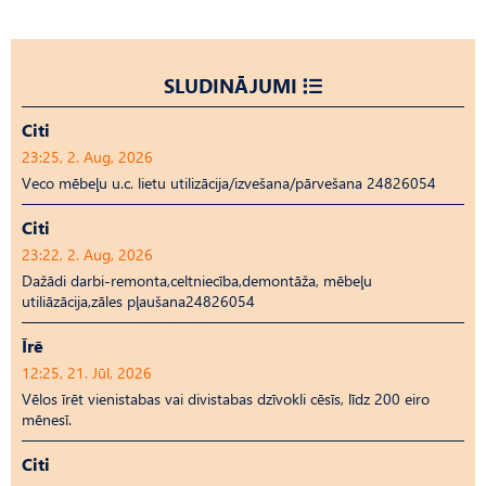
SLUDINĀJUMI
Citi
23:25, 2. Aug, 2026
Veco mēbeļu u.c. lietu utilizācija/izvešana/pārvešana 24826054
Citi
23:22, 2. Aug, 2026
Dažādi darbi-remonta,celtniecība,demontāža, mēbeļu
utiliāzācija,zāles pļaušana24826054
Īrē
12:25, 21. Jūl, 2026
Vēlos īrēt vienistabas vai divistabas dzīvokli cēsīs, līdz 200 eiro
mēnesī.
Citi