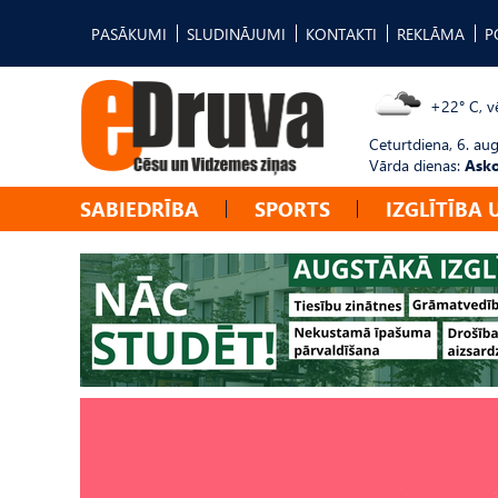
PASĀKUMI
SLUDINĀJUMI
KONTAKTI
REKLĀMA
P
+22° C, vē
Ceturtdiena, 6. au
Vārda dienas:
Asko
SABIEDRĪBA
SPORTS
IZGLĪTĪBA 