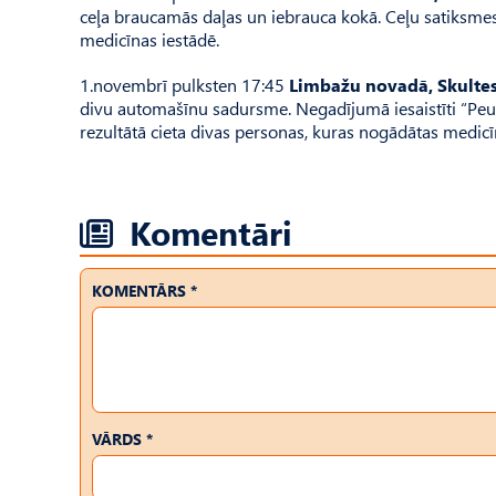
ceļa braucamās daļas un iebrauca kokā. Ceļu satiksmes
medicīnas iestādē.
1.novembrī pulksten 17:45
Limbažu novadā, Skulte
divu automašīnu sadursme. Negadījumā iesaistīti “Pe
rezultātā cieta divas personas, kuras nogādātas medicī
Komentāri
KOMENTĀRS *
VĀRDS *