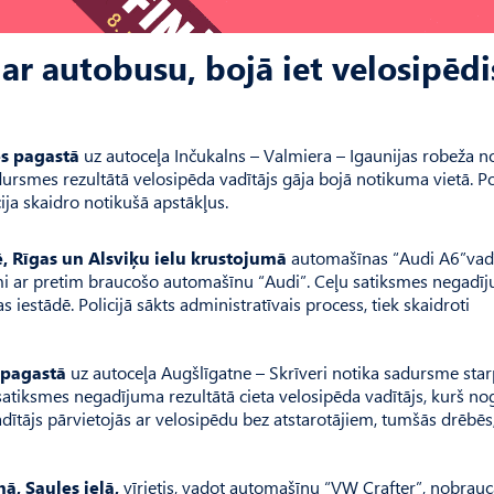
ar autobusu, bojā iet velosipēdi
s pagastā
uz autoceļa Inčukalns – Valmiera – Igaunijas robeža n
rsmes rezultātā velosipēda vadītājs gāja bojā notikuma vietā. Pol
ija skaidro notikušā apstākļus.
, Rīgas un Alsviķu ielu krustojumā
automašīnas “Audi A6”vadī
rsmi ar pretim braucošo automašīnu “Audi”. Ceļu satiksmes negadī
 iestādē. Policijā sākts administratīvais process, tiek skaidroti
 pagastā
uz autoceļa Augšlīgatne – Skrīveri notika sadursme star
atiksmes negadījuma rezultātā cieta velosipēda vadītājs, kurš no
adītājs pārvietojās ar velosipēdu bez atstarotājiem, tumšās drēbēs,
, Saules ielā,
vīrietis, vadot automašīnu “VW Crafter”, nobrau