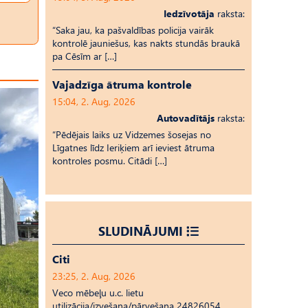
Iedzīvotāja
raksta:
“Saka jau, ka pašvaldības policija vairāk
kontrolē jauniešus, kas nakts stundās braukā
pa Cēsīm ar […]
Vajadzīga ātruma kontrole
15:04, 2. Aug, 2026
Autovadītājs
raksta:
“Pēdējais laiks uz Vid­ze­mes šosejas no
Līgatnes līdz Ieriķiem arī ieviest ātruma
kontroles posmu. Citādi […]
SLUDINĀJUMI
Citi
23:25, 2. Aug, 2026
Veco mēbeļu u.c. lietu
utilizācija/izvešana/pārvešana 24826054