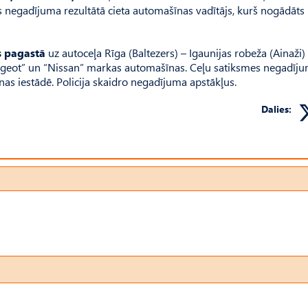
 negadījuma rezultātā cieta automašīnas vadītājs, kurš nogādāts
s pagastā
uz autoceļa Rīga (Baltezers) – Igaunijas robeža (Ainaži)
ugeot” un “Nissan” markas automašīnas. Ceļu satiksmes negadīj
nas iestādē. Policija skaidro negadījuma apstākļus.
Dalies: