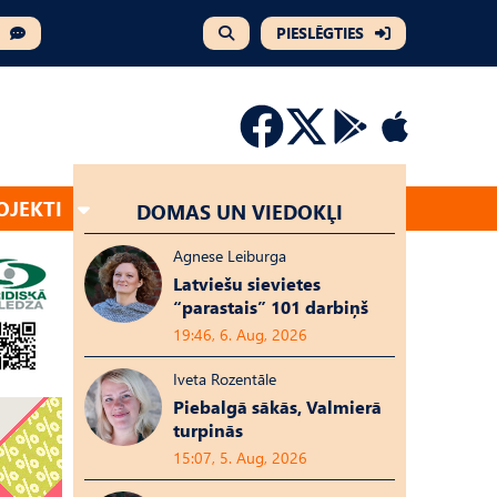
PIESLĒGTIES
OJEKTI
DOMAS UN VIEDOKĻI
Agnese Leiburga
Latviešu sievietes
“parastais” 101 darbiņš
19:46, 6. Aug, 2026
Iveta Rozentāle
Piebalgā sākās, Valmierā
turpinās
15:07, 5. Aug, 2026