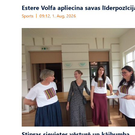
Estere Volfa apliecina savas līderpozīcij
Sports
09:12, 1. Aug, 2026
Stipras sievietes vēsturē un kājbumba