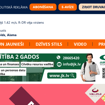
ABONĒŠANA
E-AVĪZE
ZIŅOT DRUVAI
OLITISKĀ REKLĀMA
jš 1.42 m/s, R-DR vēja virziens
gusts
lds, Aisma
UN JAUNIEŠI
DZĪVES STILS
VIDEO
PR