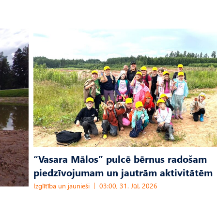
“Vasara Mālos” pulcē bērnus radošam
piedzīvojumam un jautrām aktivitātēm
Izglītība un jaunieši
03:00, 31. Jūl, 2026