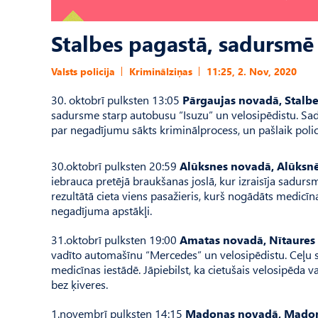
Stalbes pagastā, sadursmē 
Valsts policija
Kriminālziņas
11:25, 2. Nov, 2020
30. oktobrī pulksten 13:05
Pārgaujas novadā, Stalbe
sadursme starp autobusu “Isuzu” un velosipēdistu. Sadu
par negadījumu sākts kriminālprocess, un pašlaik polic
30.oktobrī pulksten 20:59
Alūksnes novadā, Alūksnē
iebrauca pretējā braukšanas joslā, kur izraisīja sadu
rezultātā cieta viens pasažieris, kurš nogādāts medicīnas
negadījuma apstākļi.
31.oktobrī pulksten 19:00
Amatas novadā, Nītaures
vadīto automašīnu “Mercedes” un velosipēdistu. Ceļu s
medicīnas iestādē. Jāpiebilst, ka cietušais velosipēda v
bez ķiveres.
1.novembrī pulksten 14:15
Madonas novadā, Madonā