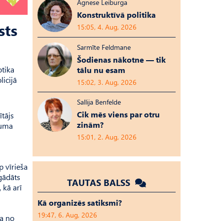
Agnese Leiburga
Konstruktīvā politika
sts
15:05, 4. Aug, 2026
Sarmīte Feldmane
Šodienas nākotne — tik
otika
tālu nu esam
icijā
15:02, 3. Aug, 2026
Sallija Benfelde
Cik mēs viens par otru
tājs
zinām?
juma
15:01, 2. Aug, 2026
p vīrieša
gādāts
TAUTAS BALSS
 kā arī
Kā organizēs satiksmi?
19:47, 6. Aug, 2026
ca no