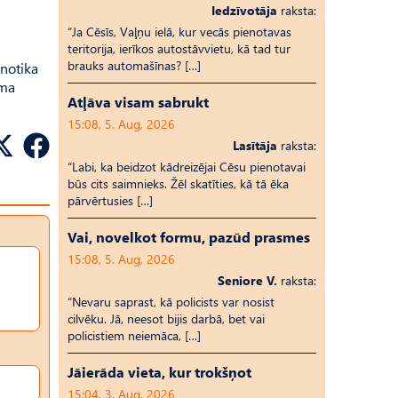
Iedzīvotāja
raksta:
“Ja Cēsīs, Vaļņu ielā, kur vecās pienotavas
teritorija, ierīkos autostāvvietu, kā tad tur
brauks automašīnas? […]
 notika
uma
Atļāva visam sabrukt
15:08, 5. Aug, 2026
Lasītāja
raksta:
“Labi, ka beidzot kādreizējai Cēsu pienotavai
būs cits saimnieks. Žēl skatīties, kā tā ēka
pārvērtusies […]
Vai, novelkot formu, pazūd prasmes
15:08, 5. Aug, 2026
Seniore V.
raksta:
“Nevaru saprast, kā policists var nosist
cilvēku. Jā, neesot bijis darbā, bet vai
policistiem neiemāca, […]
Jāierāda vieta, kur trokšņot
15:04, 3. Aug, 2026