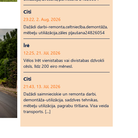
Citi
23:22, 2. Aug, 2026
Dažādi darbi-remonta,celtniecība,demontāža,
mēbeļu utiliāzācija,zāles pļaušana24826054
Īrē
12:25, 21. Jūl, 2026
Vēlos īrēt vienistabas vai divistabas dzīvokli
cēsīs, līdz 200 eiro mēnesī.
Citi
21:43, 13. Jūl, 2026
Dažādi saimnieciskie un remonta darbi,
demontāža-utilizācija, sadzīves tehnikas,
mēbeļu utilizācija, pagrabu tīrīšana. Visa veida
transports. […]