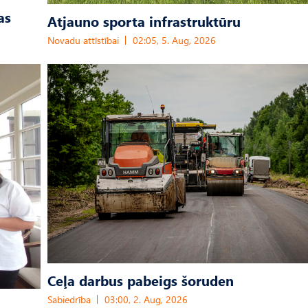
as
Atjauno sporta infrastruktūru
Novadu attīstībai
02:05, 5. Aug, 2026
Ceļa darbus pabeigs šoruden
Sabiedrība
03:00, 2. Aug, 2026