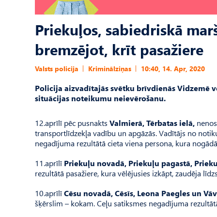
Priekuļos, sabiedriskā mar
bremzējot, krīt pasažiere
Valsts policija
Kriminālziņas
10:40, 14. Apr, 2020
Policija aizvadītajās svētku brīvdienās Vidzemē 
situācijas noteikumu neievērošanu.
12.aprīlī pēc pusnakts
Valmierā, Tērbatas ielā,
nenosk
transportlīdzekļa vadību un apgāzās. Vadītājs no notik
negadījuma rezultātā cieta viena persona, kura nogādāt
11.aprīlī
Priekuļu novadā, Priekuļu pagastā, Prieku
rezultātā pasažiere, kura vēlējusies izkāpt, zaudēja līdz
10.aprīlī
Cēsu novadā, Cēsīs, Leona Paegles un Vāv
šķērslim – kokam. Ceļu satiksmes negadījuma rezultātā