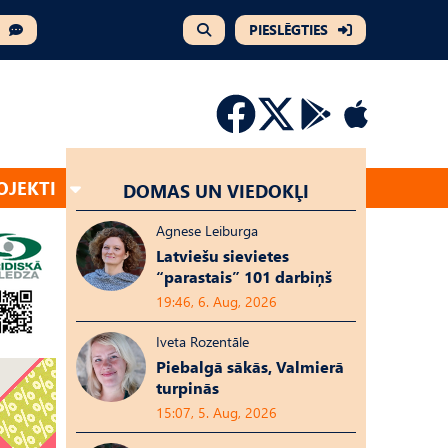
PIESLĒGTIES
OJEKTI
DOMAS UN VIEDOKĻI
Agnese Leiburga
Latviešu sievietes
“parastais” 101 darbiņš
19:46, 6. Aug, 2026
Iveta Rozentāle
Piebalgā sākās, Valmierā
turpinās
15:07, 5. Aug, 2026