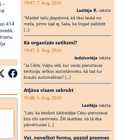
19:47, 7. Aug, 2026
i –
emē
Lasītāja R.
raksta:
“Mazliet taču jāapdomā, kā tiksi laukā no
usi 414
meža, pirms tajā ej. Saka, ka šogad palīdzēt
[…]
ovadā,
ērienu
Kā organizēs satiksmi?
īja
19:47, 6. Aug, 2026
Iedzīvotāja
raksta:
“Ja Cēsīs, Vaļņu ielā, kur vecās pienotavas
teritorija, ierīkos autostāvvietu, kā tad tur
brauks automašīnas? […]
Atļāva visam sabrukt
15:08, 5. Aug, 2026
Lasītāja
raksta:
“Labi, ka beidzot kādreizējai Cēsu pienotavai
būs cits saimnieks. Žēl skatīties, kā tā ēka
pārvērtusies […]
Vai, novelkot formu, pazūd prasmes