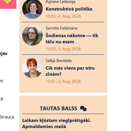
Agnese Leiburga
Konstruktīvā politika
15:05, 4. Aug, 2026
Sarmīte Feldmane
Šodienas nākotne — tik
tālu nu esam
15:02, 3. Aug, 2026
ējās
Sallija Benfelde
Cik mēs viens par otru
zinām?
es
15:01, 2. Aug, 2026
kā
TAUTAS BALSS
zbrauca
Laikam kļūstam vieglprātīgāki.
Apmaldamies mežā