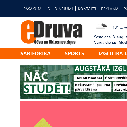
PASĀKUMI
SLUDINĀJUMI
KONTAKTI
REKLĀMA
P
+19° C, vē
Sestdiena, 8. augus
Vārda dienas:
Mudī
SABIEDRĪBA
SPORTS
IZGLĪTĪBA 