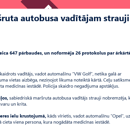
šruta autobusa vadītājam strauji
veica 647 pārbaudes, un noformēja 26 protokolus par ārkārt
aidrots vadītājs, vadot automašīnu “VW Golf”, netika galā ar
uma vietas aizbēga, neziņojot likuma noteiktā kārtā. Ceļu satiksm
a medicīnas iestādē. Policija skaidro negadījuma apstākļus.
ļos,
sabiedriskā maršruta autobusa vadītājs strauji nobremzēja, 
svaru un krita.
eres ielu krustojumā,
kāds vīrietis, vadot automašīnu “Opel”, u
 cieta viena persona, kura nogādāta medicīnas iestādē.