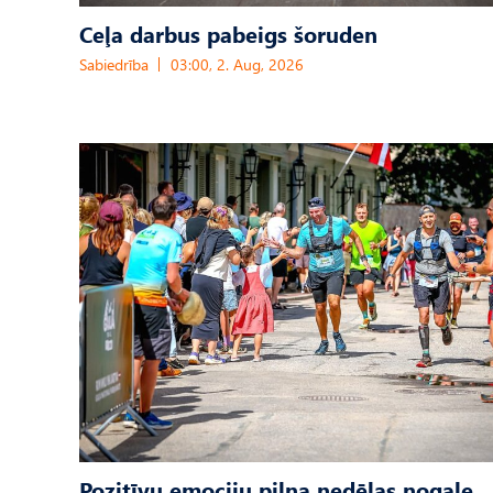
Ceļa darbus pabeigs šoruden
Sabiedrība
03:00, 2. Aug, 2026
Pozitīvu emociju pilna nedēļas nogale