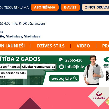
ABONĒŠANA
E-AVĪZE
ZIŅOT DRUVAI
OLITISKĀ REKLĀMA
jš 4.03 m/s, R-DR vēja virziens
ts
te, Vladislavs, Vladislava
UN JAUNIEŠI
DZĪVES STILS
VIDEO
PR