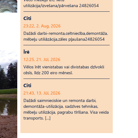
utilizācija/izvešana/pārvešana 24826054
Citi
23:22, 2. Aug, 2026
Dažādi darbi-remonta,celtniecība,demontāža,
mēbeļu utiliāzācija,zāles pļaušana24826054
Īrē
12:25, 21. Jūl, 2026
Vēlos īrēt vienistabas vai divistabas dzīvokli
cēsīs, līdz 200 eiro mēnesī.
Citi
21:43, 13. Jūl, 2026
Dažādi saimnieciskie un remonta darbi,
demontāža-utilizācija, sadzīves tehnikas,
mēbeļu utilizācija, pagrabu tīrīšana. Visa veida
transports. […]