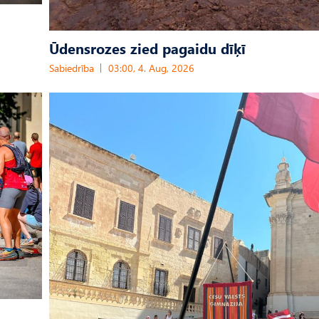
Ūdensrozes zied pagaidu dīķī
Sabiedrība
03:00, 4. Aug, 2026