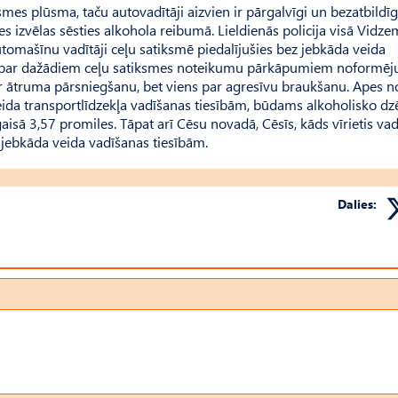
ksmes plūsma, taču autovadītāji aizvien ir pārgalvīgi un bezatbildīg
res izvēlas sēsties alkohola reibumā. Lieldienās policija visā Vidz
tomašīnu vadītāji ceļu satiksmē piedalījušies bez jebkāda veida
ja par dažādiem ceļu satiksmes noteikumu pārkāpumiem noformēj
 ātruma pārsniegšanu, bet viens par agresīvu braukšanu. Apes n
veida transportlīdzekļa vadīšanas tiesībām, būdams alkoholisko dz
isā 3,57 promiles. Tāpat arī Cēsu novadā, Cēsīs, kāds vīrietis vad
jebkāda veida vadīšanas tiesībām.
Dalies: