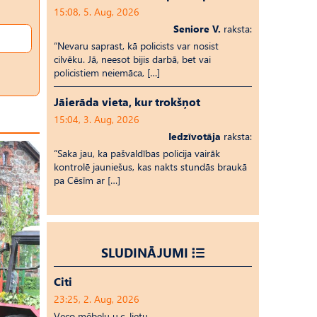
15:08, 5. Aug, 2026
Seniore V.
raksta:
“Nevaru saprast, kā policists var nosist
cilvēku. Jā, neesot bijis darbā, bet vai
policistiem neiemāca, […]
Jāierāda vieta, kur trokšņot
15:04, 3. Aug, 2026
Iedzīvotāja
raksta:
“Saka jau, ka pašvaldības policija vairāk
kontrolē jauniešus, kas nakts stundās braukā
pa Cēsīm ar […]
SLUDINĀJUMI
Citi
23:25, 2. Aug, 2026
Veco mēbeļu u.c. lietu