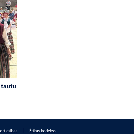
 tautu
ortiesības
Ētikas kodekss