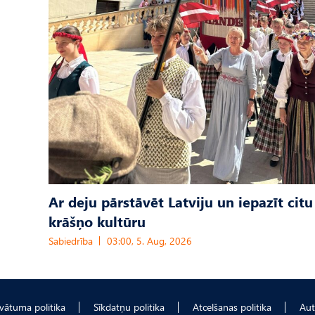
Ar deju pārstāvēt Latviju un iepazīt citu
krāšņo kultūru
Sabiedrība
03:00, 5. Aug, 2026
ivātuma politika
Sīkdatņu politika
Atcelšanas politika
Aut