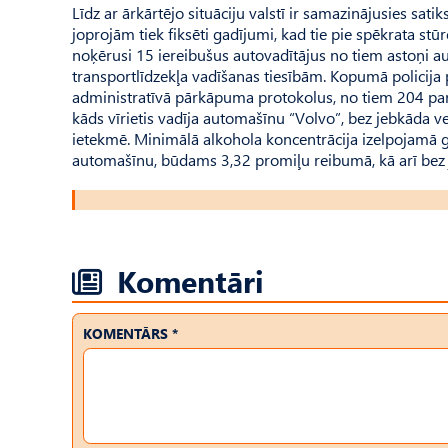
Līdz ar ārkārtējo situāciju valstī ir samazinājusies sati
joprojām tiek fiksēti gadījumi, kad tie pie spēkrata stū
noķērusi 15 iereibušus autovadītājus no tiem astoņi au
transportlīdzekļa vadīšanas tiesībām. Kopumā polici
administratīvā pārkāpuma protokolus, no tiem 204 par
kāds vīrietis vadīja automašīnu “Volvo”, bez jebkāda 
ietekmē. Minimālā alkohola koncentrācija izelpojamā ga
automašīnu, būdams 3,32 promiļu reibumā, kā arī bez 
Komentāri
KOMENTĀRS *