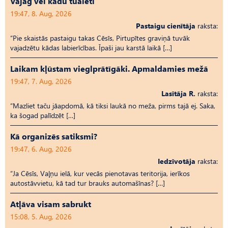
Vajag vēl kādu tualeti
19:47, 8. Aug, 2026
Pastaigu cienītāja
raksta:
“Pie skaistās pastaigu takas Cēsīs, Pirtupītes graviņā tuvāk
vajadzētu kādas labierīcības. Īpaši jau karstā laikā […]
Laikam kļūstam vieglprātīgāki. Apmaldamies mežā
19:47, 7. Aug, 2026
Lasītāja R.
raksta:
“Mazliet taču jāapdomā, kā tiksi laukā no meža, pirms tajā ej. Saka,
ka šogad palīdzēt […]
Kā organizēs satiksmi?
19:47, 6. Aug, 2026
Iedzīvotāja
raksta:
“Ja Cēsīs, Vaļņu ielā, kur vecās pienotavas teritorija, ierīkos
autostāvvietu, kā tad tur brauks automašīnas? […]
Atļāva visam sabrukt
15:08, 5. Aug, 2026