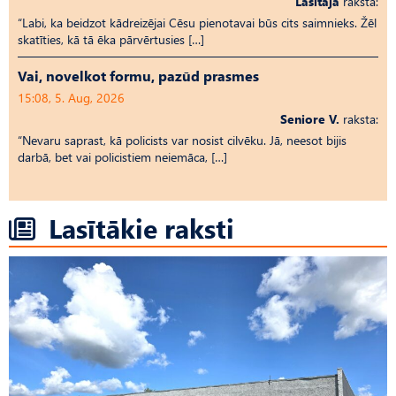
Lasītāja
raksta:
“Labi, ka beidzot kādreizējai Cēsu pienotavai būs cits saimnieks. Žēl
skatīties, kā tā ēka pārvērtusies […]
Vai, novelkot formu, pazūd prasmes
15:08, 5. Aug, 2026
Seniore V.
raksta:
“Nevaru saprast, kā policists var nosist cilvēku. Jā, neesot bijis
darbā, bet vai policistiem neiemāca, […]
Lasītākie raksti