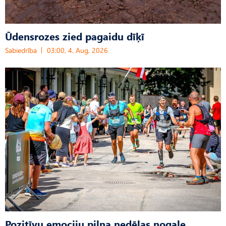
Ūdensrozes zied pagaidu dīķī
Sabiedrība
03:00, 4. Aug, 2026
Pozitīvu emociju pilna nedēļas nogale