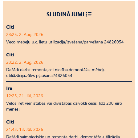
SLUDINĀJUMI
Citi
23:25, 2. Aug, 2026
Veco mēbeļu u.c. lietu utilizācija/izvešana/pārvešana 24826054
Citi
23:22, 2. Aug, 2026
Dažādi darbi-remonta,celtniecība,demontāža, mēbeļu
utiliāzācija,zāles pļaušana24826054
Īrē
12:25, 21. Jūl, 2026
Vēlos īrēt vienistabas vai divistabas dzīvokli cēsīs, līdz 200 eiro
mēnesī.
Citi
21:43, 13. Jūl, 2026
Dažādi saimnieciskie un remonta darbi, demontāža-utilizācija,