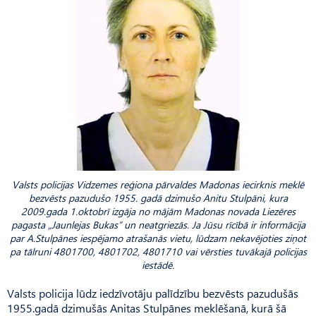
Valsts policijas Vidzemes reģiona pārvaldes Madonas iecirknis meklē
bezvēsts pazudušo 1955. gadā dzimušo Anitu Stulpāni, kura
2009.gada 1.oktobrī izgāja no mājām Madonas novada Liezēres
pagasta „Jaunlejas Bukas” un neatgriezās. Ja Jūsu rīcībā ir informācija
par A.Stulpānes iespējamo atrašanās vietu, lūdzam nekavējoties ziņot
pa tālruni 4801700, 4801702, 4801710 vai vērsties tuvākajā policijas
iestādē.
Valsts policija lūdz iedzīvotāju palīdzību bezvēsts pazudušās
1955.gadā dzimušās Anitas Stulpānes meklēšanā, kurā šā