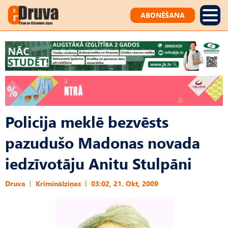
ABONĒŠANA
Policija meklē bezvēsts
pazudušo Madonas novada
iedzīvotāju Anitu Stulpāni
Druva
Kriminālziņas
03:02, 21. Okt, 2009