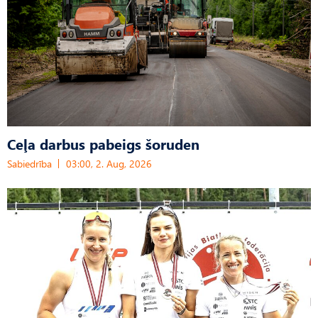
Ceļa darbus pabeigs šoruden
Sabiedrība
03:00, 2. Aug, 2026