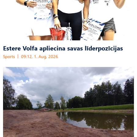
Estere Volfa apliecina savas līderpozīcijas
Sports
09:12, 1. Aug, 2026