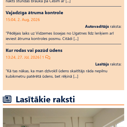
nakts stundās braukā pa Cēsīm ar […]
Vajadzīga ātruma kontrole
15:04, 2. Aug, 2026
Autovadītājs
raksta:
“Pēdējais laiks uz Vid­ze­mes šosejas no Līgatnes līdz Ieriķiem arī
ieviest ātruma kontroles posmu. Citādi […]
Kur rodas vai pazūd ūdens
13:24, 27. Jūl, 2026
1
Lasītājs
raksta:
“Kā tas nākas, ka man dzīvoklī ūdens skaitītājs rāda nepilnu
kubikmetru patērētā ūdens, bet rēķinā […]
Lasītākie raksti