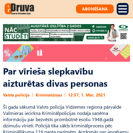
ABONĒŠANA
Par vīrieša slepkavību
aizturētas divas personas
Valsts policija
Kriminālziņas
12:57, 1. Mar, 2021
Šī gada sākumā Valsts policija Vidzemes reģiona pārvalde
Valmieras iecirkņa Kriminālpolicijas nodaļa saņēma
informāciju par bezvēsts prombūtnē esošu 1948.gadā
dzimušu vīrieti. Policijā tika sākts kriminālprocess pēc
Krimināllikuma 116.panta pazīmēm. Aizdomās par iespējamu