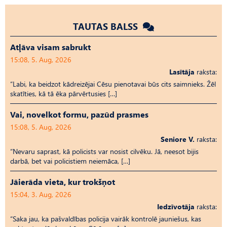
TAUTAS BALSS
Atļāva visam sabrukt
15:08, 5. Aug, 2026
Lasītāja
raksta:
“Labi, ka beidzot kādreizējai Cēsu pienotavai būs cits saimnieks. Žēl
skatīties, kā tā ēka pārvērtusies […]
Vai, novelkot formu, pazūd prasmes
15:08, 5. Aug, 2026
Seniore V.
raksta:
“Nevaru saprast, kā policists var nosist cilvēku. Jā, neesot bijis
darbā, bet vai policistiem neiemāca, […]
Jāierāda vieta, kur trokšņot
15:04, 3. Aug, 2026
Iedzīvotāja
raksta:
“Saka jau, ka pašvaldības policija vairāk kontrolē jauniešus, kas