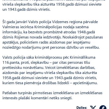
vīrieša slepkavību tika aizturēta 1958.gadā dzimusi sieviete
un 1943.gadā dzimis vīrietis.
Šī gada janvārī Valsts policija Vidzemes reģiona pārvalde
Valmieras iecirkņa Kriminālpolicijas nodaļa saņēma
informāciju, ka bezvēsts prombūtnē atrodas 1948.gadā
dzimis Rūjienas novada iedzīvotājs. Noskaidrojot pazušanas
apstākļus, policistiem radās aizdomas par iespējamu
noziedzīgo nodarījumu pret personas dzīvību un veselību.
Valsts policija sāka kriminālprocesu pēc Krimināllikuma
116.panta, proti, slepkavību – par citas personas tīšu
prettiesisku nonāvēšanu. Veicot izmeklēšanas darbības,
aizdomās par iespējamu vīrieša slepkavību tika aizturēta
1958.gadā dzimusi sieviete un 1943.gadā dzimis vīrietis,
kuriem tiesa piemēroja drošības līdzekli – apcietinājumu.
Patlaban turpinās pirmstiesas izmeklēšana un izmeklēšanas
interesēs plašāki komentāri netiks sniegti.
Dalies: