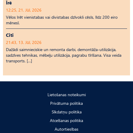
Īrē
12:25, 21. Jūl, 2026
Vēlos īrēt vienistabas vai divistabas dzīvokli cēsīs, līdz 200 eiro
mēnesī.
Citi
21:43, 13. Jūl, 2026
Dažādi saimnieciskie un remonta darbi, demontāža-utilizācija,
sadzīves tehnikas, mēbeļu utilizācija, pagrabu tīrīšana. Visa veida
transports. […]
Lietošanas noteikumi
Privātuma politika
Sīkdatņu politika
Atcelšanas politika
Autortiesības