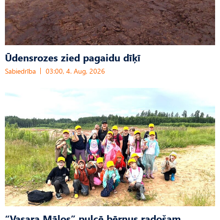
Ūdensrozes zied pagaidu dīķī
Sabiedrība
03:00, 4. Aug, 2026
“Vasara Mālos” pulcē bērnus radošam