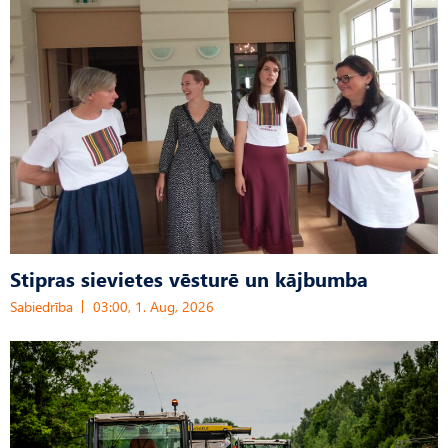
Stipras sievietes vēsturē un kājbumba
Sabiedrība
03:00, 1. Aug, 2026