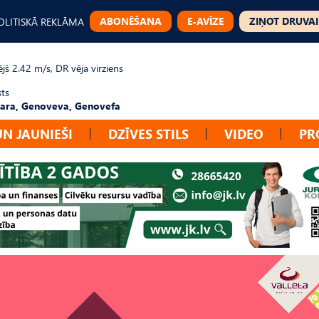
ABONĒŠANA
E-AVĪZE
ZIŅOT DRUVAI
OLITISKĀ REKLĀMA
jš 2.42 m/s, DR vēja virziens
sts
ara, Genoveva, Genovefa
UN JAUNIEŠI
DZĪVES STILS
VIDEO
PR