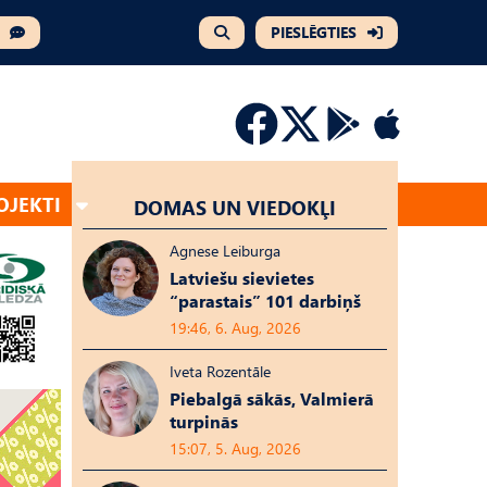
PIESLĒGTIES
OJEKTI
DOMAS UN VIEDOKĻI
Agnese Leiburga
Latviešu sievietes
“parastais” 101 darbiņš
19:46, 6. Aug, 2026
Iveta Rozentāle
Piebalgā sākās, Valmierā
turpinās
15:07, 5. Aug, 2026