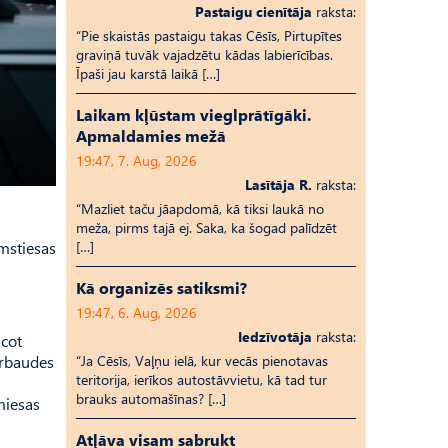
Pastaigu cienītāja
raksta:
“Pie skaistās pastaigu takas Cēsīs, Pirtupītes
graviņā tuvāk vajadzētu kādas labierīcības.
Īpaši jau karstā laikā […]
Laikam kļūstam vieglprātīgāki.
Apmaldamies mežā
19:47, 7. Aug, 2026
Lasītāja R.
raksta:
“Mazliet taču jāapdomā, kā tiksi laukā no
meža, pirms tajā ej. Saka, ka šogad palīdzēt
[…]
rmstiesas
Kā organizēs satiksmi?
19:47, 6. Aug, 2026
Iedzīvotāja
raksta:
icot
“Ja Cēsīs, Vaļņu ielā, kur vecās pienotavas
ārbaudes
teritorija, ierīkos autostāvvietu, kā tad tur
brauks automašīnas? […]
 miesas
Atļāva visam sabrukt
.