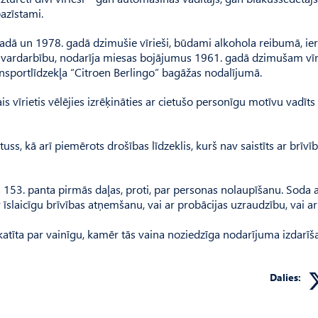
pazīstami.
gadā un 1978. gadā dzimušie vīrieši, būdami alkohola reibumā, ie
ot vardarbību, nodarīja miesas bojājumus 1961. gadā dzimušam vīr
nsportlīdzekļa “Citroen Berlingo” bagāžas nodalījumā.
 vīrietis vēlējies izrēķināties ar cietušo personīgu motīvu vadīts 
, kā arī piemērots drošības līdzeklis, kurš nav saistīts ar brīvī
 153. panta pirmās daļas, proti, par personas nolaupīšanu. Soda 
īslaicīgu brīvības atņemšanu, vai ar probācijas uzraudzību, vai ar
skatīta par vainīgu, kamēr tās vaina noziedzīga nodarījuma izdarīš
Dalies: