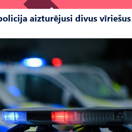
licija aizturējusi divus vīriešus