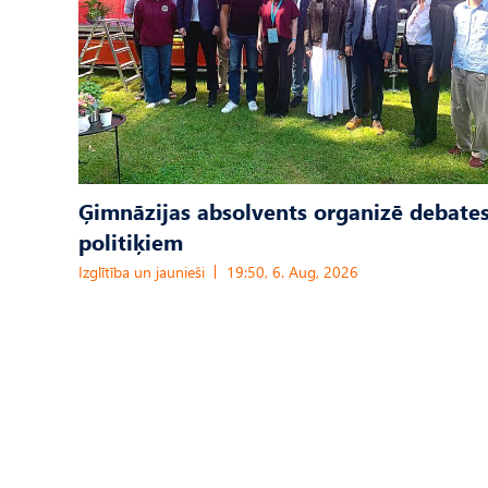
Ģimnāzijas absolvents organizē debates
politiķiem
Izglītība un jaunieši
19:50, 6. Aug, 2026