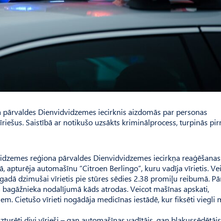
na pārvaldes Dienvidvidzemes iecirknis aizdomās par personas
iešus. Saistībā ar notikušo uzsākts kriminālprocess, turpinās pi
as Vidzemes reģiona pārvaldes Dienvidvidzemes iecirkņa reaģēšanas
apturēja automašīnu “Citroen Berlingo”, kuru vadīja vīrietis. Ve
. gadā dzimušai vīrietis pie stūres sēdies 2.38 promiļu reibumā. P
 bagāžnieka nodalījumā kāds atrodas. Veicot mašīnas apskati,
iem. Cietušo vīrieti nogādāja medicīnas iestādē, kur fiksēti viegli
urēti divi vīrieši – gan automašīnas vadītājs, gan blakussēdētājs