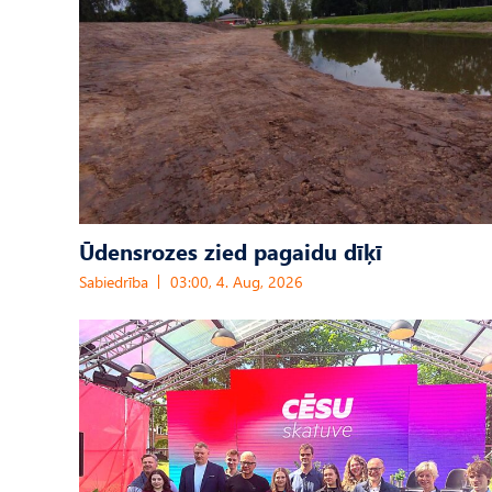
Ūdensrozes zied pagaidu dīķī
Sabiedrība
03:00, 4. Aug, 2026