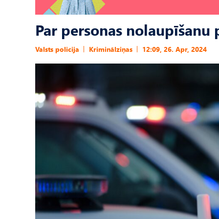
Par personas nolaupīšanu po
Valsts policija
Kriminālziņas
12:09, 26. Apr, 2024