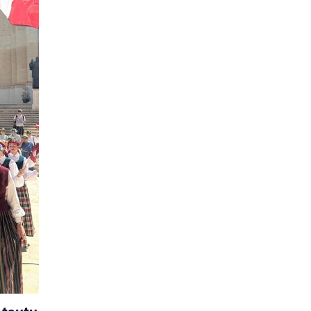
 tautu