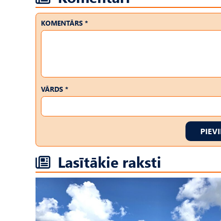
KOMENTĀRS *
VĀRDS *
PIEV
Lasītākie raksti