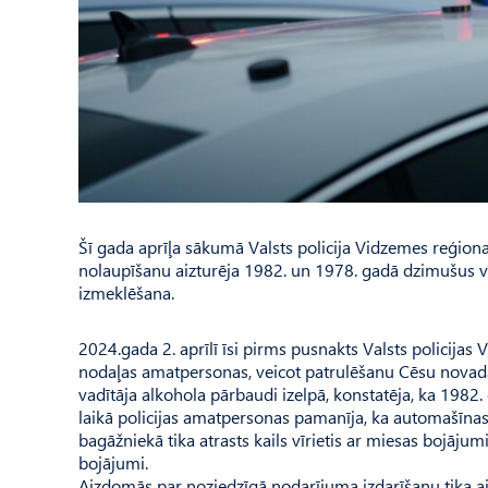
Šī gada aprīļa sākumā Valsts policija Vidzemes reģio
nolaupīšanu aizturēja 1982. un 1978. gadā dzimušus vīr
izmeklēšana.
2024.gada 2. aprīlī īsi pirms pusnakts Valsts policij
nodaļas amatpersonas, veicot patrulēšanu Cēsu novadā, 
vadītāja alkohola pārbaudi izelpā, konstatēja, ka 1982
laikā policijas amatpersonas pamanīja, ka automašīnas
bagāžniekā tika atrasts kails vīrietis ar miesas bojājum
bojājumi.
Aizdomās par noziedzīgā nodarījuma izdarīšanu tika aizt