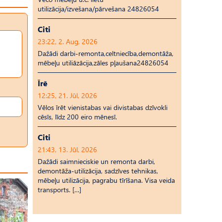
utilizācija/izvešana/pārvešana 24826054
Citi
23:22, 2. Aug, 2026
Dažādi darbi-remonta,celtniecība,demontāža,
mēbeļu utiliāzācija,zāles pļaušana24826054
Īrē
12:25, 21. Jūl, 2026
Vēlos īrēt vienistabas vai divistabas dzīvokli
cēsīs, līdz 200 eiro mēnesī.
Citi
21:43, 13. Jūl, 2026
Dažādi saimnieciskie un remonta darbi,
demontāža-utilizācija, sadzīves tehnikas,
mēbeļu utilizācija, pagrabu tīrīšana. Visa veida
transports. […]