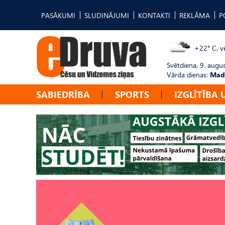
PASĀKUMI
SLUDINĀJUMI
KONTAKTI
REKLĀMA
P
+22° C, vē
Svētdiena, 9. augu
Vārda dienas:
Mad
SABIEDRĪBA
SPORTS
IZGLĪTĪBA 