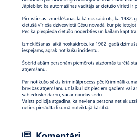
Jāpiebilst, ka automašīnas vadītājs ar cietušo vīrieti ir 
Pirmstiesas izmeklēšanas laikā noskaidrots, ka 1982. 
cietušā vīrieša dzīvesvietā Cēsu novadā, kur pielietoj
Pēc kā piespieda cietušo noģērbties un kailam kāpt tra
Izmeklēšanas laikā noskaidrots, ka 1982. gadā dzimušais
iespējams, agrāk notikušu incidentu.
Šobrīd abām personām piemērots aizdomās turētā statuss
atņemšanu.
Par notikušo sākts kriminālprocess pēc Krimināllikuma
brīvības atņemšanu uz laiku līdz pieciem gadiem vai ar 
sabiedrisko darbu, vai ar naudas sodu.
Valsts policija atgādina, ka neviena persona netiek uz
netiek pierādīta likumā noteiktajā kārtībā.
Komentāri