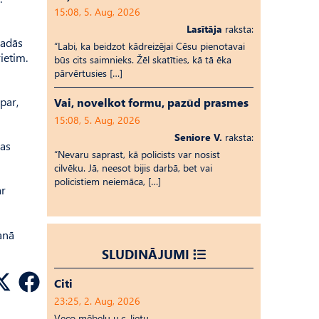
15:08, 5. Aug, 2026
Lasītāja
raksta:
radās
“Labi, ka beidzot kādreizējai Cēsu pienotavai
ietim.
būs cits saimnieks. Žēl skatīties, kā tā ēka
pārvērtusies […]
par,
Vai, novelkot formu, pazūd prasmes
15:08, 5. Aug, 2026
Seniore V.
raksta:
bas
“Nevaru saprast, kā policists var nosist
cilvēku. Jā, neesot bijis darbā, bet vai
policistiem neiemāca, […]
ar
anā
SLUDINĀJUMI
Citi
23:25, 2. Aug, 2026
Veco mēbeļu u.c. lietu