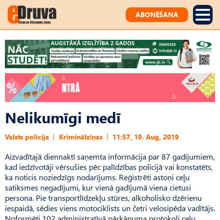
ABONĒŠANA
Nelikumīgi medī
Valsts policija
Kriminālziņas
11:57, 19. Aug, 2019
Aizvadītajā diennaktī saņemta informācija par 87 gadījumiem,
kad iedzīvotāji vērsušies pēc palīdzības policijā vai konstatēts,
ka noticis noziedzīgs nodarījums. Reģistrēti astoņi ceļu
satiksmes negadījumi, kur vienā gadījumā viena cietusi
persona. Pie transportlīdzekļu stūres, alkoholisko dzērienu
iespaidā, sēdies viens motociklists un četri velosipēda vadītājs.
Noformēti 102 administratīvā pārkāpuma protokoli ceļu