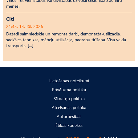
Vēlos īrēt vienistabas vai divistabas dzīvokli cēsīs, līdz 200 eiro
mēnesī.
Citi
21:43, 13. Jūl, 2026
Dažādi saimnieciskie un remonta darbi, demontāža-utilizācija,
sadzīves tehnikas, mēbeļu utilizācija, pagrabu tīrīšana. Visa veida
transports. […]
Lietošanas noteikumi
Privātuma politika
Sīkdatņu politika
Atcelšanas politika
Autortiesības
Ētikas kodekss