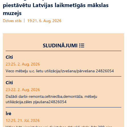
piestāvētu Latvijas laikmetīgās mākslas
muzejs
Dzīves stils
19:21, 6. Aug, 2026
SLUDINĀJUMI
Citi
23:25, 2. Aug, 2026
Veco mēbeļu u.c. lietu utilizācija/izvešana/pārvešana 24826054
Citi
23:22, 2. Aug, 2026
Dažādi darbi-remonta,celtniecība,demontāža, mēbeļu
utiliāzācija,zāles pļaušana24826054
Īrē
12:25, 21. Jūl, 2026