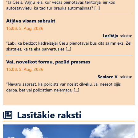
“Ja Cēsīs, Vaļņu ielā, kur vecās pienotavas teritorija, ierīkos
autostāvvietu, kā tad tur brauks automašīnas? […]
Atļāva visam sabrukt
15:08, 5. Aug, 2026
Lasītāja
raksta:
“Labi, ka beidzot kādreizējai Cēsu pienotavai būs cits saimnieks. Žēl
skatīties, kā tā ēka pārvērtusies […]
Vai, novelkot formu, pazūd prasmes
15:08, 5. Aug, 2026
Seniore V.
raksta:
“Nevaru saprast, kā policists var nosist cilvēku. Jā, neesot bijis
darbā, bet vai policistiem neiemāca, […]
Lasītākie raksti