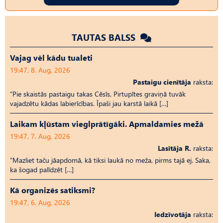
TAUTAS BALSS
Vajag vēl kādu tualeti
19:47, 8. Aug, 2026
Pastaigu cienītāja
raksta:
“Pie skaistās pastaigu takas Cēsīs, Pirtupītes graviņā tuvāk
vajadzētu kādas labierīcības. Īpaši jau karstā laikā […]
Laikam kļūstam vieglprātīgāki. Apmaldamies mežā
19:47, 7. Aug, 2026
Lasītāja R.
raksta:
“Mazliet taču jāapdomā, kā tiksi laukā no meža, pirms tajā ej. Saka,
ka šogad palīdzēt […]
Kā organizēs satiksmi?
19:47, 6. Aug, 2026
Iedzīvotāja
raksta: