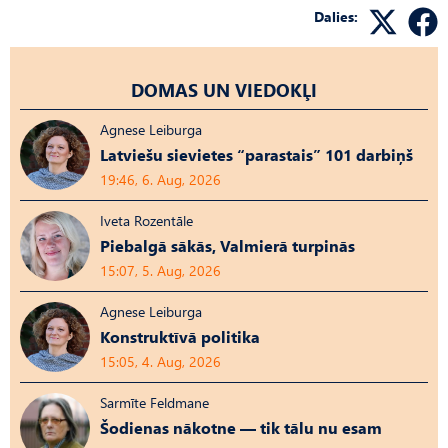
Dalies:
DOMAS UN VIEDOKĻI
Agnese Leiburga
Latviešu sievietes “parastais” 101 darbiņš
19:46, 6. Aug, 2026
Iveta Rozentāle
Piebalgā sākās, Valmierā turpinās
15:07, 5. Aug, 2026
Agnese Leiburga
Konstruktīvā politika
15:05, 4. Aug, 2026
Sarmīte Feldmane
Šodienas nākotne — tik tālu nu esam