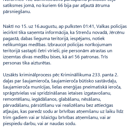
satiksmes jomā, no kuriem 66 bija par atļautā ātruma
pārsniegšanu.
Naktī no 15. uz 16.augustu, ap pulksten 01:41, Valkas policijas
iecirknī tika saņemta informācija, ka Strenču novadā, Jērcēnu
pagastā, dabas lieguma teritorijā, iespējams, notiek
nelikumīgas medības. Izbraucot policijas norīkojumam
teritorijā sastapti četri vīrieši, pie personām atrastas un
izņemtas divas medību bises, kā arī 56 patronas. Trīs
personas tika aizturētas.
Uzsākts kriminālprocess pēc Krimināllikuma 233. panta 2.
daļas par šaujamieroča, šaujamieroča būtisko sastāvdaļu,
šaujamieroča munīcijas, lielas enerģijas pneimatiskā ieroča,
sprāgstvielas vai spridzināšanas ietaises izgatavošanu,
remontēšanu, iegādāšanos, glabāšanu, nēsāšanu,
pārvadāšanu, pārsūtīšanu vai realizēšanu bez attiecīgas
atļaujas, kas paredz sodu ar brīvības atņemšanu uz laiku līdz
trim gadiem vai ar īslaicīgu brīvības atņemšanu, vai ar
piespiedu darbu, vai ar naudas sodu.