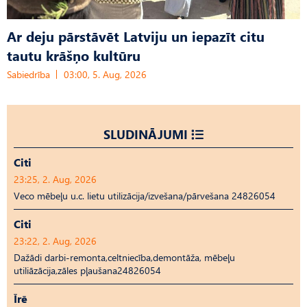
Ar deju pārstāvēt Latviju un iepazīt citu
tautu krāšņo kultūru
Sabiedrība
03:00, 5. Aug, 2026
SLUDINĀJUMI
Citi
23:25, 2. Aug, 2026
Veco mēbeļu u.c. lietu utilizācija/izvešana/pārvešana 24826054
Citi
23:22, 2. Aug, 2026
Dažādi darbi-remonta,celtniecība,demontāža, mēbeļu
utiliāzācija,zāles pļaušana24826054
Īrē