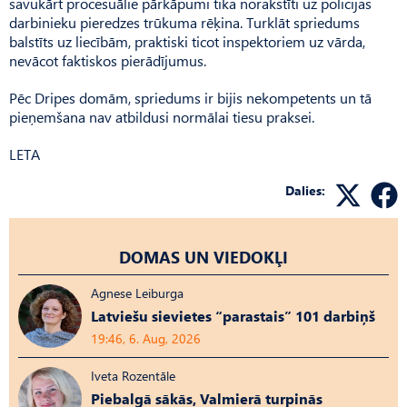
savukārt procesuālie pārkāpumi tika norakstīti uz policijas
darbinieku pieredzes trūkuma rēķina. Turklāt spriedums
balstīts uz liecībām, praktiski ticot inspektoriem uz vārda,
nevācot faktiskos pierādījumus.
Pēc Dripes domām, spriedums ir bijis nekompetents un tā
pieņemšana nav atbildusi normālai tiesu praksei.
LETA
Dalies:
DOMAS UN VIEDOKĻI
Agnese Leiburga
Latviešu sievietes “parastais” 101 darbiņš
19:46, 6. Aug, 2026
Iveta Rozentāle
Piebalgā sākās, Valmierā turpinās