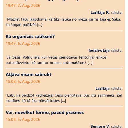
19:47, 7. Aug, 2026
Lasītāja R.
raksta:
“Mazliet taču jāapdomā, kā tiksi laukā no meža, pirms tajā ej. Saka,
ka šogad palīdzēt […]
Kā organizēs satiksmi?
19:47, 6. Aug, 2026
Iedzīvotāja
raksta:
“Ja Cēsīs, Vaļņu ielā, kur vecās pienotavas teritorija, ierīkos
autostāvvietu, kā tad tur brauks automašīnas? […]
Atļāva visam sabrukt
15:08, 5. Aug, 2026
Lasītāja
raksta:
“Labi, ka beidzot kādreizējai Cēsu pienotavai būs cits saimnieks. Žēl
skatīties, kā tā ēka pārvērtusies […]
Vai, novelkot formu, pazūd prasmes
15:08, 5. Aug, 2026
Seniore V.
raksta: