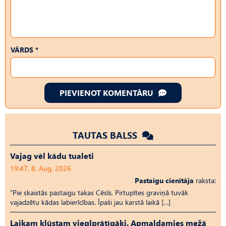
VĀRDS *
PIEVIENOT KOMENTĀRU
TAUTAS BALSS
Vajag vēl kādu tualeti
19:47, 8. Aug, 2026
Pastaigu cienītāja
raksta:
“Pie skaistās pastaigu takas Cēsīs, Pirtupītes graviņā tuvāk
vajadzētu kādas labierīcības. Īpaši jau karstā laikā […]
Laikam kļūstam vieglprātīgāki. Apmaldamies mežā