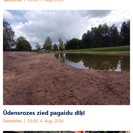
Ūdensrozes zied pagaidu dīķī
Sabiedrība
03:00, 4. Aug, 2026