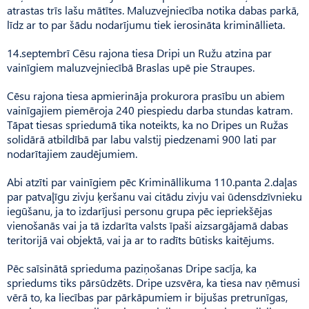
atrastas trīs lašu mātītes. Maluzvejniecība notika dabas parkā,
līdz ar to par šādu nodarījumu tiek ierosināta krimināllieta.
14.septembrī Cēsu rajona tiesa Dripi un Ružu atzina par
vainīgiem maluzvejniecībā Braslas upē pie Straupes.
Cēsu rajona tiesa apmierināja prokurora prasību un abiem
vainīgajiem piemēroja 240 piespiedu darba stundas katram.
Tāpat tiesas spriedumā tika noteikts, ka no Dripes un Ružas
solidārā atbildībā par labu valstij piedzenami 900 lati par
nodarītajiem zaudējumiem.
Abi atzīti par vainīgiem pēc Krimināllikuma 110.panta 2.daļas
par patvaļīgu zivju ķeršanu vai citādu zivju vai ūdensdzīvnieku
iegūšanu, ja to izdarījusi personu grupa pēc iepriekšējas
vienošanās vai ja tā izdarīta valsts īpaši aizsargājamā dabas
teritorijā vai objektā, vai ja ar to radīts būtisks kaitējums.
Pēc saīsinātā sprieduma paziņošanas Dripe sacīja, ka
spriedums tiks pārsūdzēts. Dripe uzsvēra, ka tiesa nav ņēmusi
vērā to, ka liecības par pārkāpumiem ir bijušas pretrunīgas,