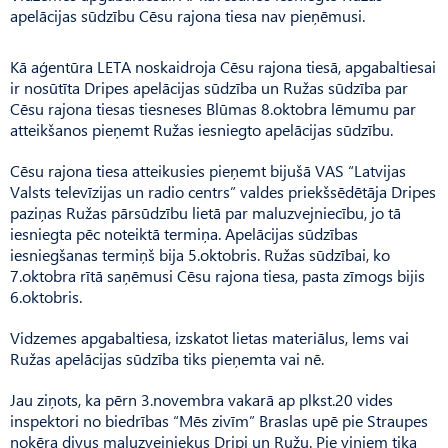
apelācijas sūdzību Cēsu rajona tiesa nav pieņēmusi.
Kā aģentūra LETA noskaidroja Cēsu rajona tiesā, apgabaltiesai
ir nosūtīta Dripes apelācijas sūdzība un Ružas sūdzība par
Cēsu rajona tiesas tiesneses Blūmas 8.oktobra lēmumu par
atteikšanos pieņemt Ružas iesniegto apelācijas sūdzību.
Cēsu rajona tiesa atteikusies pieņemt bijušā VAS “Latvijas
Valsts televīzijas un radio centrs” valdes priekšsēdētāja Dripes
paziņas Ružas pārsūdzību lietā par maluzvejniecību, jo tā
iesniegta pēc noteiktā termiņa. Apelācijas sūdzības
iesniegšanas termiņš bija 5.oktobris. Ružas sūdzībai, ko
7.oktobra rītā saņēmusi Cēsu rajona tiesa, pasta zīmogs bijis
6.oktobris.
Vidzemes apgabaltiesa, izskatot lietas materiālus, lems vai
Ružas apelācijas sūdzība tiks pieņemta vai nē.
Jau ziņots, ka pērn 3.novembra vakarā ap plkst.20 vides
inspektori no biedrības “Mēs zivīm” Braslas upē pie Straupes
noķēra divus maluzvejniekus Dripi un Ružu. Pie viņiem tika