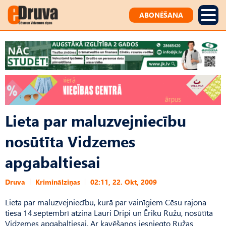
ABONĒŠANA
Lieta par maluzvejniecību
nosūtīta Vidzemes
apgabaltiesai
Druva
Kriminālziņas
02:11, 22. Okt, 2009
Lieta par maluzvejniecību, kurā par vainīgiem Cēsu rajona
tiesa 14.septembrī atzina Lauri Dripi un Ēriku Ružu, nosūtīta
Vidzemes apgabaltiesai. Ar kavēšanos iesniegto Ružas