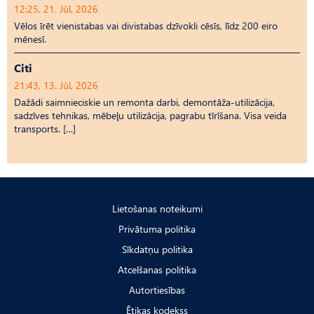
12:25, 21. Jūl, 2026
Vēlos īrēt vienistabas vai divistabas dzīvokli cēsīs, līdz 200 eiro
mēnesī.
Citi
21:43, 13. Jūl, 2026
Dažādi saimnieciskie un remonta darbi, demontāža-utilizācija,
sadzīves tehnikas, mēbeļu utilizācija, pagrabu tīrīšana. Visa veida
transports. […]
Lietošanas noteikumi
Privātuma politika
Sīkdatņu politika
Atcelšanas politika
Autortiesības
Ētikas kodekss