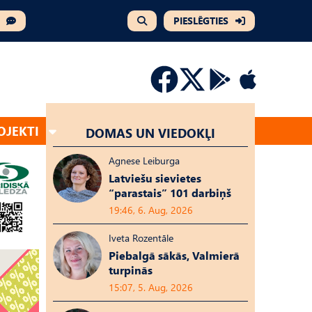
PIESLĒGTIES
OJEKTI
DOMAS UN VIEDOKĻI
Agnese Leiburga
Latviešu sievietes
“parastais” 101 darbiņš
19:46, 6. Aug, 2026
Iveta Rozentāle
Piebalgā sākās, Valmierā
turpinās
15:07, 5. Aug, 2026