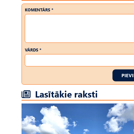
KOMENTĀRS *
VĀRDS *
PIEV
Lasītākie raksti