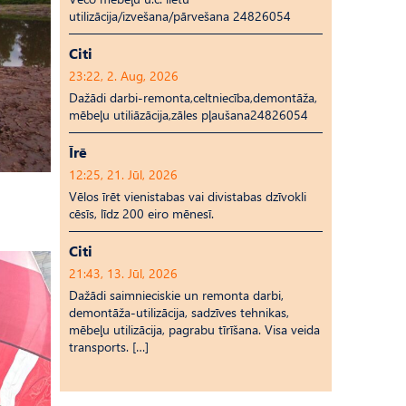
utilizācija/izvešana/pārvešana 24826054
Citi
23:22, 2. Aug, 2026
Dažādi darbi-remonta,celtniecība,demontāža,
mēbeļu utiliāzācija,zāles pļaušana24826054
Īrē
12:25, 21. Jūl, 2026
Vēlos īrēt vienistabas vai divistabas dzīvokli
cēsīs, līdz 200 eiro mēnesī.
Citi
21:43, 13. Jūl, 2026
Dažādi saimnieciskie un remonta darbi,
demontāža-utilizācija, sadzīves tehnikas,
mēbeļu utilizācija, pagrabu tīrīšana. Visa veida
transports. […]