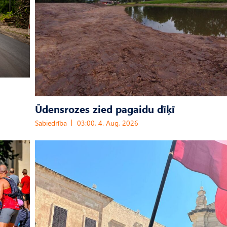
Ūdensrozes zied pagaidu dīķī
Sabiedrība
03:00, 4. Aug, 2026