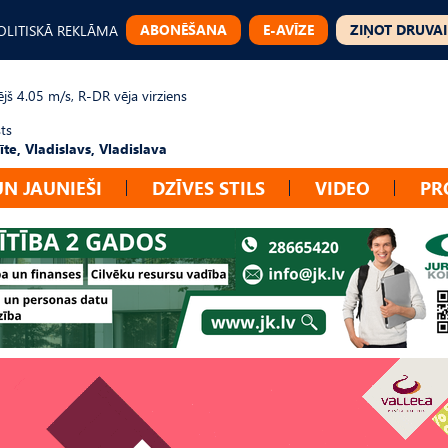
ABONĒŠANA
E-AVĪZE
ZIŅOT DRUVAI
OLITISKĀ REKLĀMA
jš 4.05 m/s, R-DR vēja virziens
ts
te, Vladislavs, Vladislava
UN JAUNIEŠI
DZĪVES STILS
VIDEO
PR