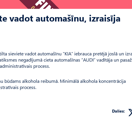
ete vadot automašīnu, izraisīja
tilta sieviete vadot automašīnu “KIA” iebrauca pretējā joslā un izra
atiksmes negadījumā cieta automašīnas “AUDI” vadītāja un pasaži
 administratīvais process.
īnu būdams alkohola reibumā. Minimālā alkohola koncentrācija
stratīvais process.
Dalies: