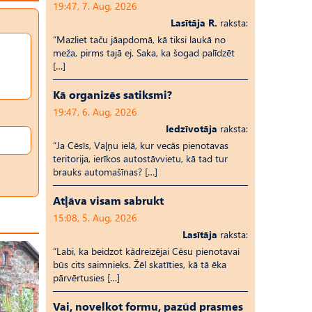
19:47, 7. Aug, 2026
Lasītāja R.
raksta:
“Mazliet taču jāapdomā, kā tiksi laukā no
meža, pirms tajā ej. Saka, ka šogad palīdzēt
[…]
Kā organizēs satiksmi?
19:47, 6. Aug, 2026
Iedzīvotāja
raksta:
“Ja Cēsīs, Vaļņu ielā, kur vecās pienotavas
teritorija, ierīkos autostāvvietu, kā tad tur
brauks automašīnas? […]
Atļāva visam sabrukt
15:08, 5. Aug, 2026
Lasītāja
raksta:
“Labi, ka beidzot kādreizējai Cēsu pienotavai
būs cits saimnieks. Žēl skatīties, kā tā ēka
pārvērtusies […]
Vai, novelkot formu, pazūd prasmes