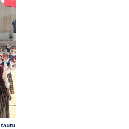
 tautu