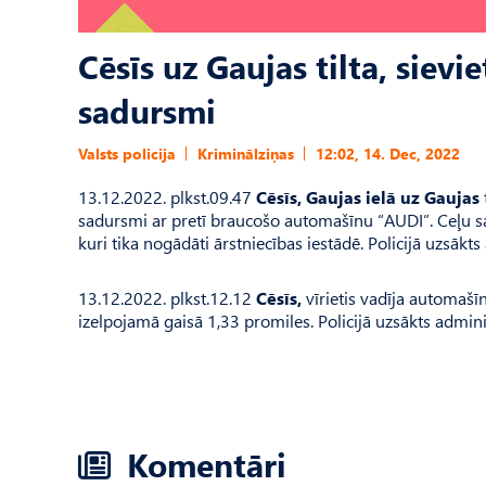
Cēsīs uz Gaujas tilta, sievi
sadursmi
Valsts policija
Kriminālziņas
12:02, 14. Dec, 2022
13.12.2022. plkst.09.47
Cēsīs, Gaujas ielā uz Gaujas
sadursmi ar pretī braucošo automašīnu “AUDI”. Ceļu s
kuri tika nogādāti ārstniecības iestādē. Policijā uzsākts
13.12.2022. plkst.12.12
Cēsīs,
vīrietis vadīja automaš
izelpojamā gaisā 1,33 promiles. Policijā uzsākts admini
Komentāri