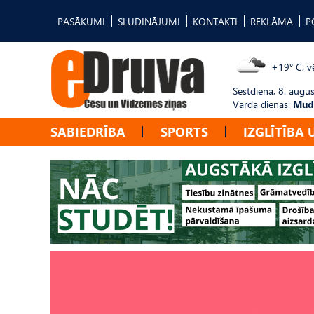
PASĀKUMI
SLUDINĀJUMI
KONTAKTI
REKLĀMA
P
+19° C, vē
Sestdiena, 8. augus
Vārda dienas:
Mudī
SABIEDRĪBA
SPORTS
IZGLĪTĪBA 