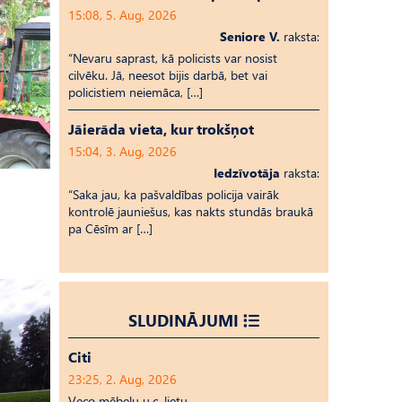
15:08, 5. Aug, 2026
Seniore V.
raksta:
“Nevaru saprast, kā policists var nosist
cilvēku. Jā, neesot bijis darbā, bet vai
policistiem neiemāca, […]
Jāierāda vieta, kur trokšņot
15:04, 3. Aug, 2026
Iedzīvotāja
raksta:
“Saka jau, ka pašvaldības policija vairāk
kontrolē jauniešus, kas nakts stundās braukā
pa Cēsīm ar […]
SLUDINĀJUMI
Citi
23:25, 2. Aug, 2026
Veco mēbeļu u.c. lietu