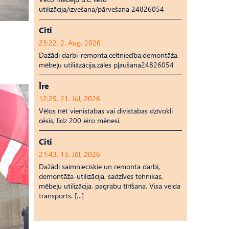
utilizācija/izvešana/pārvešana 24826054
Citi
23:22, 2. Aug, 2026
Dažādi darbi-remonta,celtniecība,demontāža,
mēbeļu utiliāzācija,zāles pļaušana24826054
Īrē
12:25, 21. Jūl, 2026
Vēlos īrēt vienistabas vai divistabas dzīvokli
cēsīs, līdz 200 eiro mēnesī.
Citi
21:43, 13. Jūl, 2026
Dažādi saimnieciskie un remonta darbi,
demontāža-utilizācija, sadzīves tehnikas,
mēbeļu utilizācija, pagrabu tīrīšana. Visa veida
transports. […]