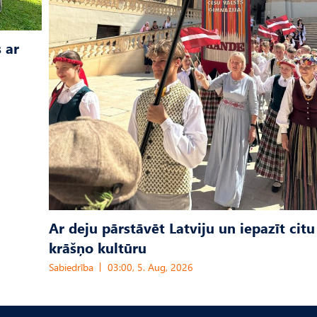
 ar
Ar deju pārstāvēt Latviju un iepazīt citu
krāšņo kultūru
Sabiedrība
03:00, 5. Aug, 2026