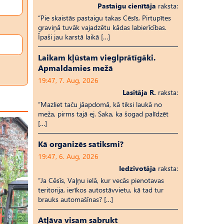
Pastaigu cienītāja
raksta:
“Pie skaistās pastaigu takas Cēsīs, Pirtupītes
graviņā tuvāk vajadzētu kādas labierīcības.
Īpaši jau karstā laikā […]
Laikam kļūstam vieglprātīgāki.
Apmaldamies mežā
19:47, 7. Aug, 2026
Lasītāja R.
raksta:
“Mazliet taču jāapdomā, kā tiksi laukā no
meža, pirms tajā ej. Saka, ka šogad palīdzēt
[…]
Kā organizēs satiksmi?
19:47, 6. Aug, 2026
Iedzīvotāja
raksta:
“Ja Cēsīs, Vaļņu ielā, kur vecās pienotavas
teritorija, ierīkos autostāvvietu, kā tad tur
brauks automašīnas? […]
Atļāva visam sabrukt