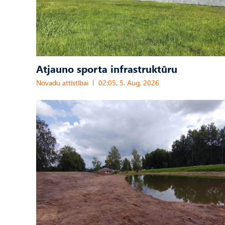
Atjauno sporta infrastruktūru
Novadu attīstībai
02:05, 5. Aug, 2026