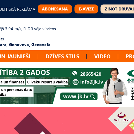
ABONĒŠANA
E-AVĪZE
ZIŅOT DRUVAI
OLITISKĀ REKLĀMA
jš 3.94 m/s, R-DR vēja virziens
sts
ara, Genoveva, Genovefa
UN JAUNIEŠI
DZĪVES STILS
VIDEO
PR