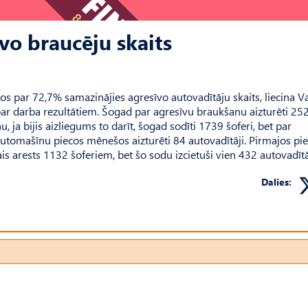
vo braucēju skaits
 par 72,7% samazinājies agresīvo autovadītāju skaits, liecina Va
par darba rezultātiem. Šogad par agresīvu braukšanu aizturēti 25
u, ja bijis aizliegums to darīt, šogad sodīti 1739 šoferi, bet par
utomašīnu piecos mēnešos aizturēti 84 autovadītāji. Pirmajos pi
 arests 1132 šoferiem, bet šo sodu izcietuši vien 432 autovadītā
Dalies: