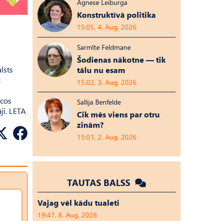
Agnese Leiburga
Konstruktīvā politika
15:05, 4. Aug, 2026
Sarmīte Feldmane
Šodienas nākotne — tik
lsts
tālu nu esam
2
15:02, 3. Aug, 2026
ecos
Sallija Benfelde
ji. LETA
Cik mēs viens par otru
zinām?
15:01, 2. Aug, 2026
TAUTAS BALSS
Vajag vēl kādu tualeti
19:47, 8. Aug, 2026