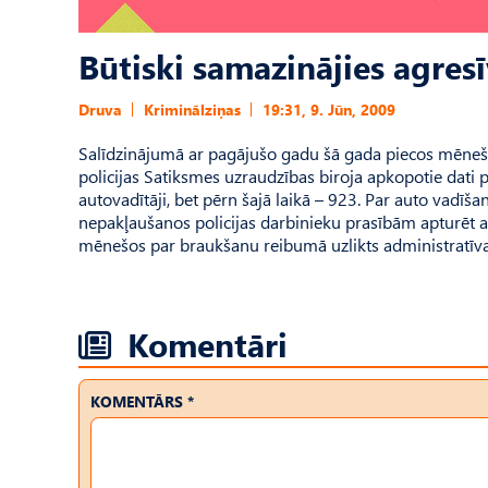
Būtiski samazinājies agresī
Druva
Kriminālziņas
19:31, 9. Jūn, 2009
Salīdzinājumā ar pagājušo gadu šā gada piecos mēnešos
policijas Satiksmes uzraudzības biroja apkopotie dati 
autovadītāji, bet pērn šajā laikā – 923. Par auto vadīšan
nepakļaušanos policijas darbinieku prasībām apturēt a
mēnešos par braukšanu reibumā uzlikts administratīvais
Komentāri
KOMENTĀRS *