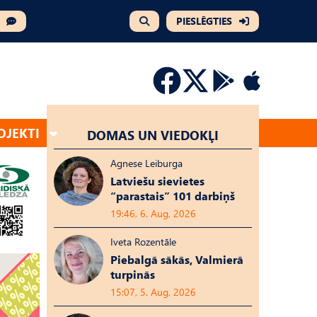
PIESLĒGTIES
OJEKTI
DOMAS UN VIEDOKĻI
Agnese Leiburga
Latviešu sievietes
“parastais” 101 darbiņš
19:46, 6. Aug, 2026
Iveta Rozentāle
Piebalgā sākās, Valmierā
turpinās
15:07, 5. Aug, 2026