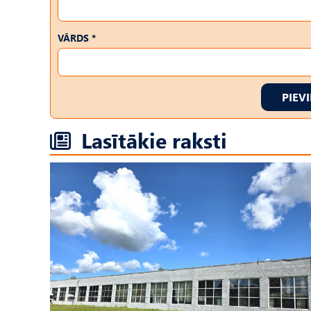
VĀRDS *
PIEV
Lasītākie raksti