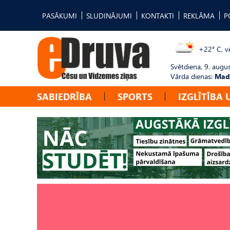
PASĀKUMI
SLUDINĀJUMI
KONTAKTI
REKLĀMA
P
+22° C, vē
Svētdiena, 9. augu
Vārda dienas:
Mad
SABIEDRĪBA
SPORTS
IZGLĪTĪBA 