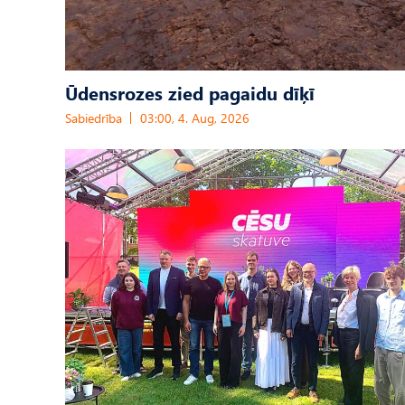
Ūdensrozes zied pagaidu dīķī
Sabiedrība
03:00, 4. Aug, 2026