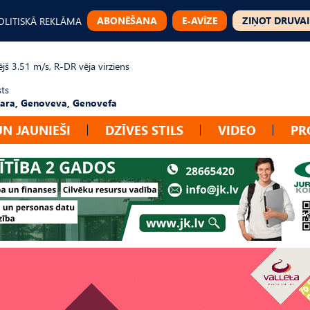
ABONĒŠANA
E-AVĪZE
ZIŅOT DRUVAI
OLITISKĀ REKLĀMA
jš 3.51 m/s, R-DR vēja virziens
sts
ara, Genoveva, Genovefa
UN JAUNIEŠI
DZĪVES STILS
VIDEO
PR