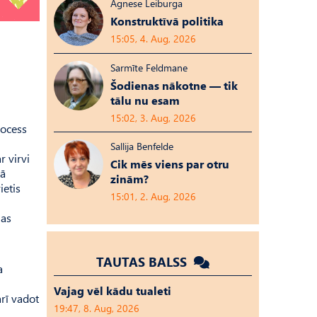
Agnese Leiburga
Konstruktīvā politika
15:05, 4. Aug, 2026
Sarmīte Feldmane
Šodienas nākotne — tik
tālu nu esam
15:02, 3. Aug, 2026
rocess
Sallija Benfelde
r virvi
Cik mēs viens par otru
tā
zinām?
ietis
15:01, 2. Aug, 2026
jas
TAUTAS BALSS
a
Vajag vēl kādu tualeti
arī vadot
19:47, 8. Aug, 2026