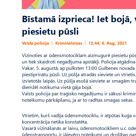
Bīstamā izprieca! Iet bojā
piesietu pūsli
Valsts policija
Kriminālziņas
12:44, 6. Aug, 2021
Vizinoties ar ūdensmotociklam aizmugurē piesietu pūsli,
un tiek skaidroti negadījuma apstākļi. Policija atgādin
Vakar, 5. augustā, ap pulksten 13:00 Gulbenes novada St
piestiprinātu pūsli. Uz pūšļa atradās sieviete un vīriet
izvietotās laipās. Uz pūšļa esošā sieviete ar smagām 
diemžēl notikuma vietā gāja bojā.
Valsts policija par traģisko negadījumu ir sākusi krim
noteikumu pārkāpšanu, ja ar to radītas smagas sekas.
Vīrietim, kurš vadīja ūdensmotociklu, ir atpūtas kuģa v
koncentrācija netika konstatēta.
Vasarā vizināšanās ar laivu, ūdensmotocikliem u.c. ūden
ūdenstransportu, ir jāievēro noteikumi un drošības p