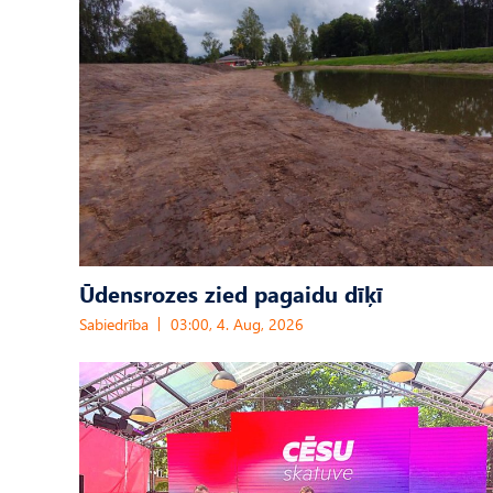
Ūdensrozes zied pagaidu dīķī
Sabiedrība
03:00, 4. Aug, 2026