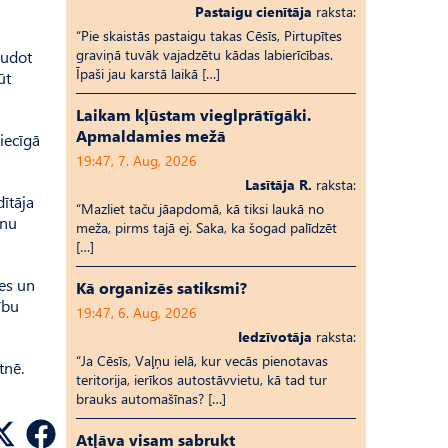
Pastaigu cienītāja
raksta:
“Pie skaistās pastaigu takas Cēsīs, Pirtupītes
graviņā tuvāk vajadzētu kādas labierīcības.
audot
Īpaši jau karstā laikā […]
ūt
Laikam kļūstam vieglprātīgāki.
Apmaldamies mežā
iecīgā
19:47, 7. Aug, 2026
Lasītāja R.
raksta:
dītāja
“Mazliet taču jāapdomā, kā tiksi laukā no
anu
meža, pirms tajā ej. Saka, ka šogad palīdzēt
[…]
les un
Kā organizēs satiksmi?
ību
19:47, 6. Aug, 2026
Iedzīvotāja
raksta:
“Ja Cēsīs, Vaļņu ielā, kur vecās pienotavas
tnē.
teritorija, ierīkos autostāvvietu, kā tad tur
brauks automašīnas? […]
Atļāva visam sabrukt