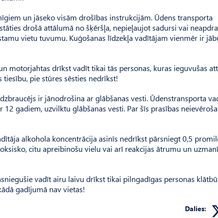
nīgiem un jāseko visām drošības instrukcijām. Ūdens transporta
apstāties drošā attālumā no šķēršļa, nepieļaujot sadursi vai neapdr
bīstamu vietu tuvumu. Kuģošanas līdzekļa vadītājam vienmēr ir jāb
 motorjahtas drīkst vadīt tikai tās personas, kuras ieguvušas att
tiesību, pie stūres sēsties nedrīkst!
 līdzbraucējs ir jānodrošina ar glābšanas vesti. Ūdenstransporta va
par 12 gadiem, uzvilktu glābšanas vesti. Par šīs prasības neievēroš
adītāja alkohola koncentrācija asinīs nedrīkst pārsniegt 0,5 promi
 toksisko, citu apreibinošu vielu vai arī reakcijas ātrumu un uzman
egušie vadīt airu laivu drīkst tikai pilngadīgas personas klātbū
ekādā gadījumā nav vietas!
Dalies: