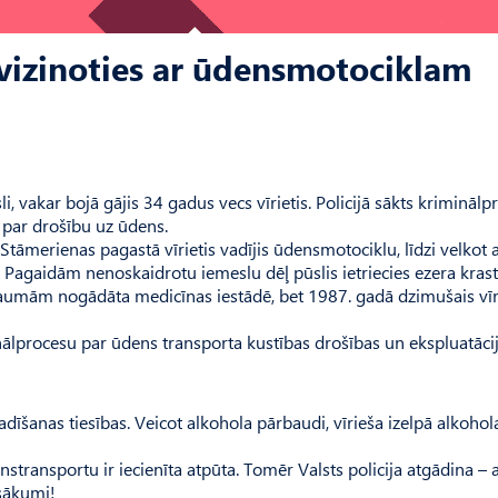
, vizinoties ar ūdensmotociklam
 vakar bojā gājis 34 gadus vecs vīrietis. Policijā sākts kriminālp
a par drošību uz ūdens.
āmerienas pagastā vīrietis vadījis ūdensmotociklu, līdzi velkot a
is. Pagaidām nenoskaidrotu iemeslu dēļ pūslis ietriecies ezera kras
traumām nogādāta medicīnas iestādē, bet 1987. gadā dzimušais vīr
inālprocesu par ūdens transporta kustības drošības un ekspluatāci
adīšanas tiesības. Veicot alkohola pārbaudi, vīrieša izelpā alkohol
stransportu ir iecienīta atpūta. Tomēr Valsts policija atgādina – 
asākumi!