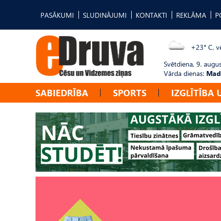
PASĀKUMI
SLUDINĀJUMI
KONTAKTI
REKLĀMA
P
+23° C, vē
Svētdiena, 9. augu
Vārda dienas:
Mad
SABIEDRĪBA
SPORTS
IZGLĪTĪBA 