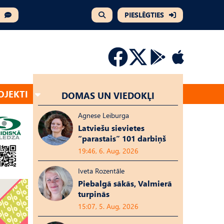
PIESLĒGTIES
OJEKTI
DOMAS UN VIEDOKĻI
Agnese Leiburga
Latviešu sievietes
“parastais” 101 darbiņš
19:46, 6. Aug, 2026
Iveta Rozentāle
Piebalgā sākās, Valmierā
turpinās
15:07, 5. Aug, 2026