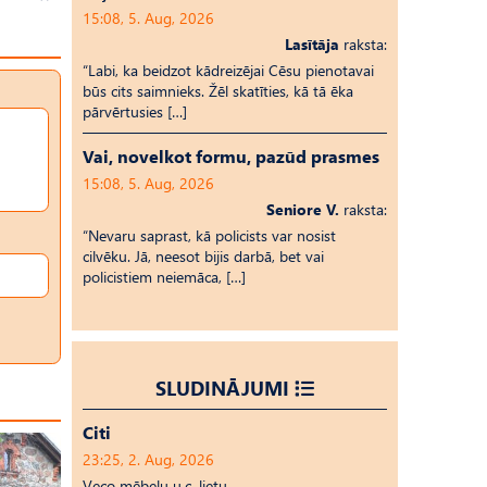
15:08, 5. Aug, 2026
Lasītāja
raksta:
“Labi, ka beidzot kādreizējai Cēsu pienotavai
būs cits saimnieks. Žēl skatīties, kā tā ēka
pārvērtusies […]
Vai, novelkot formu, pazūd prasmes
15:08, 5. Aug, 2026
Seniore V.
raksta:
“Nevaru saprast, kā policists var nosist
cilvēku. Jā, neesot bijis darbā, bet vai
policistiem neiemāca, […]
SLUDINĀJUMI
Citi
23:25, 2. Aug, 2026
Veco mēbeļu u.c. lietu