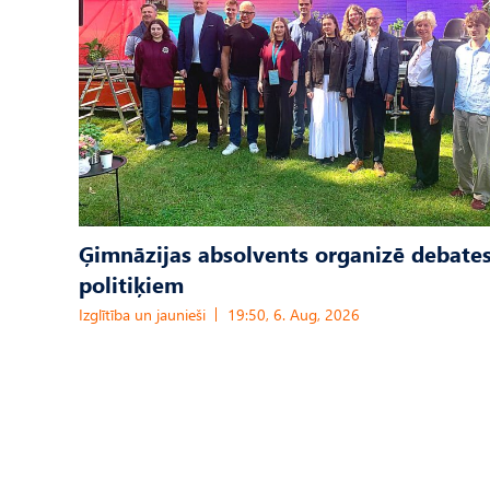
Ģimnāzijas absolvents organizē debates
politiķiem
Izglītība un jaunieši
19:50, 6. Aug, 2026