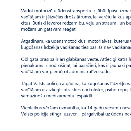
Vadot motorizētu ūdenstransportu ir jābūt īpaši uzma
vadītājam ir jāizvēlas drošs ātrums, lai varētu laikus 
citus. Būtiski ievērot redzamību, vēju un straumi, un 
možam un gatavam reaģēt.
Atgādinām, ka ūdensmotociklus, motorlaivas, kuterus un
kuģošanas līdzekļa vadīšanas tiesības. Ja nav vadīšanas 
Obligāta prasība ir arī glābšanas veste. Attiecīgi katrs
pienākums ir nodrošināt, lai pasažieri, kas ir jaunāki 
vadītājam var piemērot administratīvo sodu.
Tāpat Valsts policija atgādina, ka kuģošanas līdzekļu v
vadītājam ir aizliegts atrasties narkotisko, psihotropo,
samazinošu medikamentu iespaidā.
Vienlaikus vēršam uzmanību, ka 14 gadu vecumu nesasni
Valsts policija stingri uzsver – pārgalvībai uz ūdens n