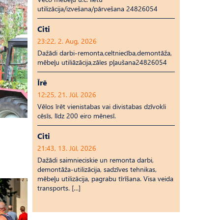
utilizācija/izvešana/pārvešana 24826054
Citi
23:22, 2. Aug, 2026
Dažādi darbi-remonta,celtniecība,demontāža,
mēbeļu utiliāzācija,zāles pļaušana24826054
Īrē
12:25, 21. Jūl, 2026
Vēlos īrēt vienistabas vai divistabas dzīvokli
cēsīs, līdz 200 eiro mēnesī.
Citi
21:43, 13. Jūl, 2026
Dažādi saimnieciskie un remonta darbi,
demontāža-utilizācija, sadzīves tehnikas,
mēbeļu utilizācija, pagrabu tīrīšana. Visa veida
transports. […]