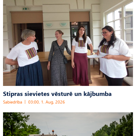
Stipras sievietes vēsturē un kājbumba
Sabiedrība
03:00, 1. Aug, 2026