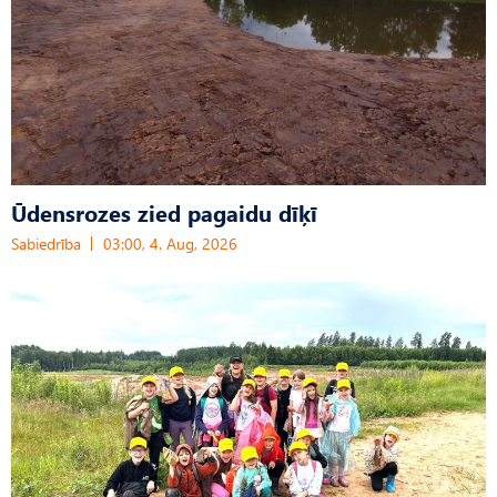
Ūdensrozes zied pagaidu dīķī
Sabiedrība
03:00, 4. Aug, 2026