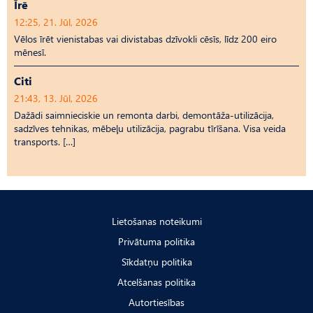
Īrē
12:25, 21. Jūl, 2026
Vēlos īrēt vienistabas vai divistabas dzīvokli cēsīs, līdz 200 eiro
mēnesī.
Citi
21:43, 13. Jūl, 2026
Dažādi saimnieciskie un remonta darbi, demontāža-utilizācija,
sadzīves tehnikas, mēbeļu utilizācija, pagrabu tīrīšana. Visa veida
transports. […]
Lietošanas noteikumi
Privātuma politika
Sīkdatņu politika
Atcelšanas politika
Autortiesības