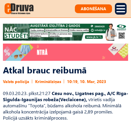
ABONĒŠANA
Atkal brauc reibumā
Valsts policija
Kriminālziņas
10:19, 10. Mar, 2023
09.03.20.23. plkst.21:27
Cēsu nov., Līgatnes pag., A/C Rīga-
Sigulda-Igaunijas robeža(Veclaicene),
vīrietis vadīja
automašīnu “Toyota”, būdams alkohola reibumā. Minimālā
alkohola koncentrācija izelpojamā gaisā 2,89 promiles.
Policijā uzsākts kriminālprocess.