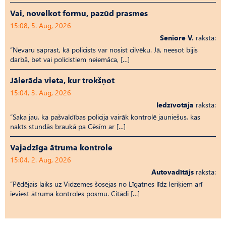
Vai, novelkot formu, pazūd prasmes
15:08, 5. Aug, 2026
Seniore V.
raksta:
“Nevaru saprast, kā policists var nosist cilvēku. Jā, neesot bijis
darbā, bet vai policistiem neiemāca, […]
Jāierāda vieta, kur trokšņot
15:04, 3. Aug, 2026
Iedzīvotāja
raksta:
“Saka jau, ka pašvaldības policija vairāk kontrolē jauniešus, kas
nakts stundās braukā pa Cēsīm ar […]
Vajadzīga ātruma kontrole
15:04, 2. Aug, 2026
Autovadītājs
raksta:
“Pēdējais laiks uz Vid­ze­mes šosejas no Līgatnes līdz Ieriķiem arī
ieviest ātruma kontroles posmu. Citādi […]