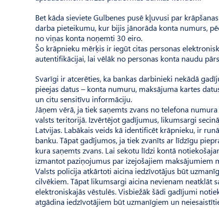
Bet kāda sieviete Gulbenes pusē kļuvusi par krāpšanas u
darba pieteikumu, kur bijis jānorāda konta numurs, pēc
no viņas konta noņemti 30 eiro.
Šo krāpnieku mērķis ir iegūt citas personas elektronis
autentifikācijai, lai vēlāk no personas konta naudu pārs
Svarīgi ir atcerēties, ka bankas darbinieki nekādā gadī
pieejas datus – konta numuru, maksājuma kartes datu
un citu sensitīvu informāciju.
Jāņem vērā, ja tiek saņemts zvans no telefona numura 
valsts teritorijā. Izvērtējot gadījumus, likumsargi seci
Latvijas. Labākais veids kā identificēt krāpnieku, ir ru
banku. Tāpat gadījumos, ja tiek zvanīts ar līdzīgu piepr
kura saņemts zvans. Lai sekotu līdzi kontā notiekošaj
izmantot paziņojumus par izejošajiem maksājumiem mo
Valsts policija atkārtoti aicina iedzīvotājus būt uzma
cilvēkiem. Tāpat likumsargi aicina nevienam neatklāt s
elektroniskajās vēstulēs. Visbiežāk šādi gadījumi notiek
atgādina iedzīvotājiem būt uzmanīgiem un neiesaistīt