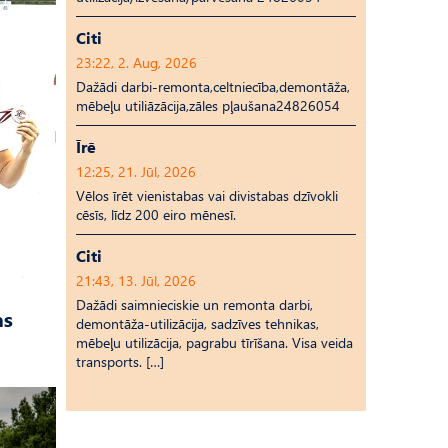
Citi
23:22, 2. Aug, 2026
Dažādi darbi-remonta,celtniecība,demontāža,
mēbeļu utiliāzācija,zāles pļaušana24826054
Īrē
12:25, 21. Jūl, 2026
Vēlos īrēt vienistabas vai divistabas dzīvokli
cēsīs, līdz 200 eiro mēnesī.
Citi
21:43, 13. Jūl, 2026
Dažādi saimnieciskie un remonta darbi,
as
demontāža-utilizācija, sadzīves tehnikas,
mēbeļu utilizācija, pagrabu tīrīšana. Visa veida
transports. […]