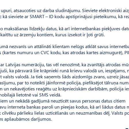
puri, atsaucoties uz darba sludinājumu. Sieviete elektroniski aizp
 kā sieviete ar SMART – ID kodu apstiprinājusi pieteikumu, kā re
ko maksāšanas līdzekļu datus, kā arī internetbankas piekļuves dat
kaitītu uz ārzemju kontiem, kurus izsekot ir ļoti grūti.
jumā nezvanīs un attālināti klientam nelūgs atklāt savus internet
s (kartes numuru un CVC kodu, kas atrodas kartes aizmugurē), P
ar Latvijas numerāciju, tas vēl nenozīmē, ka zvanītājs atrodas m
nājuši, ka pārsvarā šie krāpnieki runā krievu valodā un, iespējams,
nāt valsts valodā. Ja tiek saņemts šāds aizdomīgs zvans, uzreiz jāsa
asījumu, par to noteikti jāinformē policija, piefiksējot tālruņa nu
am un nekavējoties reaģētu uz krāpnieciskām darbībām, policija i
bilajā lietotnē vai SMS veidā.
nīgiem un nekādā gadījumā neuzticēt savus personas datus citiem
avu interneta bankas paroli un pieejas kodus, kā arī šādus datus n
 cilvēku pārlieku lielas uzticēšanās un neuzmanības dēļ. Valsts pol
ies apšaubāmos darījumos.