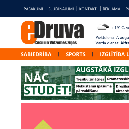
PASĀKUMI
SLUDINĀJUMI
KONTAKTI
REKLĀMA
P
+19° C, vē
Piektdiena, 7. augu
Vārda dienas:
Alfr
SABIEDRĪBA
SPORTS
IZGLĪTĪBA 