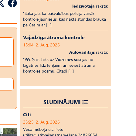
Iedzīvotāja
raksta:
“Saka jau, ka pašvaldības policija vairāk
kontrolē jauniešus, kas nakts stundās braukā
pa Cēsīm ar […]
Vajadzīga ātruma kontrole
15:04, 2. Aug, 2026
Autovadītājs
raksta:
“Pēdējais laiks uz Vid­ze­mes šosejas no
Līgatnes līdz Ieriķiem arī ieviest ātruma
kontroles posmu. Citādi […]
SLUDINĀJUMI
Citi
23:25, 2. Aug, 2026
Veco mēbeļu u.c. lietu
utilizācija/izvešana/pārvešana 24826054