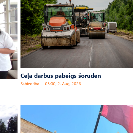
Ceļa darbus pabeigs šoruden
Sabiedrība
03:00, 2. Aug, 2026