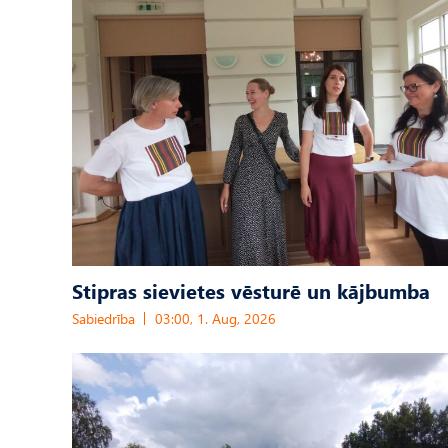
Stipras sievietes vēsturē un kājbumba
Sabiedrība
03:00, 1. Aug, 2026