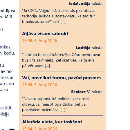
Iedzīvotāja
raksta:
ildījusi
“Ja Cēsīs, Vaļņu ielā, kur vecās pienotavas
teritorija, ierīkos autostāvvietu, kā tad tur
zultātā
brauks automašīnas? […]
us
Atļāva visam sabrukt
15:08, 5. Aug, 2026
bankas
Lasītāja
raksta:
IN kodu,
“Labi, ka beidzot kādreizējai Cēsu pienotavai
būs cits saimnieks. Žēl skatīties, kā tā ēka
ūsu
pārvērtusies […]
 nav no
zinās ar
Vai, novelkot formu, pazūd prasmes
muru, no
15:08, 5. Aug, 2026
esaka
Seniore V.
raksta:
“Nevaru saprast, kā policists var nosist
cilvēku. Jā, neesot bijis darbā, bet vai
esūtīt
policistiem neiemāca, […]
icija
Jāierāda vieta, kur trokšņot
15:04, 3. Aug, 2026