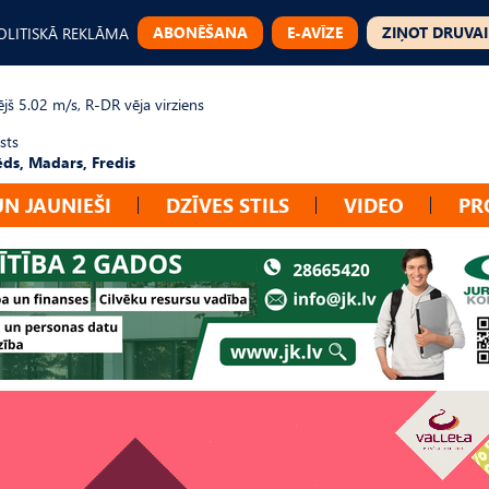
ABONĒŠANA
E-AVĪZE
ZIŅOT DRUVAI
OLITISKĀ REKLĀMA
jš 5.02 m/s, R-DR vēja virziens
sts
ēds, Madars, Fredis
UN JAUNIEŠI
DZĪVES STILS
VIDEO
PR