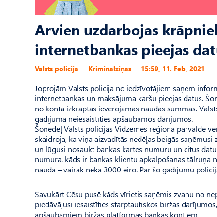
Arvien uzdarbojas krāpniek
internetbankas pieejas dat
Valsts policija
Kriminālziņas
15:59, 11. Feb, 2021
Joprojām Valsts policija no iedzīvotājiem saņem infor
internetbankas un maksājuma karšu pieejas datus. Šone
no konta izkrāptas ievērojamas naudas summas. Valsts 
gadījumā neiesaistīties apšaubāmos darījumos.
Šonedēļ Valsts policijas Vidzemes reģiona pārvaldē vēr
skaidroja, ka viņa aizvadītās nedēļas beigās saņēmus
un lūgusi nosaukt bankas kartes numuru un citus datus. Si
numura, kāds ir bankas klientu apkalpošanas tālruņa n
nauda – vairāk nekā 3000 eiro. Par šo gadījumu policij
Savukārt Cēsu pusē kāds vīrietis saņēmis zvanu no nep
piedāvājusi iesaistīties starptautiskos biržas darījumos, 
apšaubāmiem biržas platformas bankas kontiem.