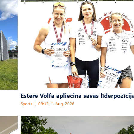
Estere Volfa apliecina savas līderpozīcij
Sports
09:12, 1. Aug, 2026