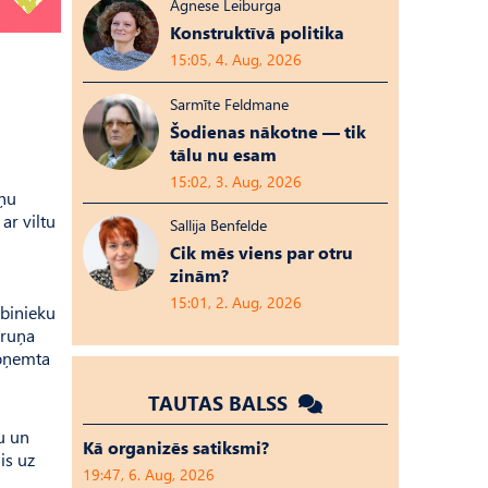
Agnese Leiburga
Konstruktīvā politika
15:05, 4. Aug, 2026
Sarmīte Feldmane
Šodienas nākotne — tik
tālu nu esam
15:02, 3. Aug, 2026
iņu
ar viltu
Sallija Benfelde
Cik mēs viens par otru
zinām?
15:01, 2. Aug, 2026
rbinieku
lruņa
noņemta
TAUTAS BALSS
u un
Kā organizēs satiksmi?
is uz
19:47, 6. Aug, 2026