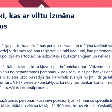
i, kas ar viltu izmāna
us
mācija par to, ka nezināmas personas zvana un mēģina izvilināt v
dēļ Vidzemes reģionā reģistrēti vairāki gadījumi, kad personām 
policija atkārtoti aicina iedzīvotājus būt uzmanīgiem un nekādā
sās kāda sieviete, kura kļuvusi par krāpnieku upuri. Vidzemniece
i zvanu no nepazīstamas personas, kura uzdevusies par bankas da
evietes uzticību radījis tas, ka vīrietis zvanījis no ļoti līdzīga tā
umurs. Vēlāk sieviete konstatējusi, ka no viņas bankas konta ir 
ā ir uzsākts kriminālprocess.
azīstamas personas, kura sevi pozicionējusi kā finanšu speciālist
tā rezultātā no vīrieša izkrāpi 11 500 eiro, kurus vīrietis pārskaitīj