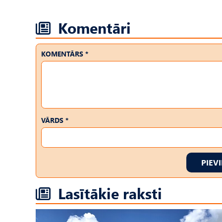
Komentāri
KOMENTĀRS *
VĀRDS *
PIEV
Lasītākie raksti