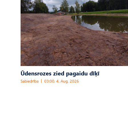
Ūdensrozes zied pagaidu dīķī
Sabiedrība
03:00, 4. Aug, 2026