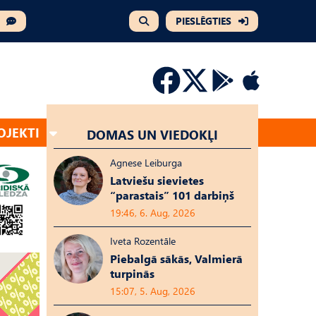
PIESLĒGTIES
OJEKTI
DOMAS UN VIEDOKĻI
Agnese Leiburga
Latviešu sievietes
“parastais” 101 darbiņš
19:46, 6. Aug, 2026
Iveta Rozentāle
Piebalgā sākās, Valmierā
turpinās
15:07, 5. Aug, 2026