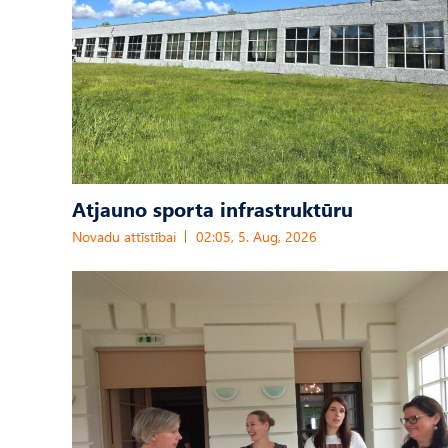
Atjauno sporta infrastruktūru
Novadu attīstībai
02:05, 5. Aug, 2026