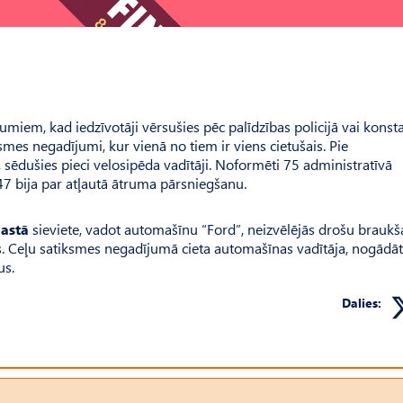
miem, kad iedzīvotāji vērsušies pēc palīdzības policijā vai konsta
ksmes negadījumi, kur vienā no tiem ir viens cietušais. Pie
, sēdušies pieci velosipēda vadītāji. Noformēti 75 administratīvā
7 bija par atļautā ātruma pārsniegšanu.
astā
sieviete, vadot automašīnu “Ford”, neizvēlējās drošu brauk
. Ceļu satiksmes negadījumā cieta automašīnas vadītāja, nogādā
us.
Dalies: