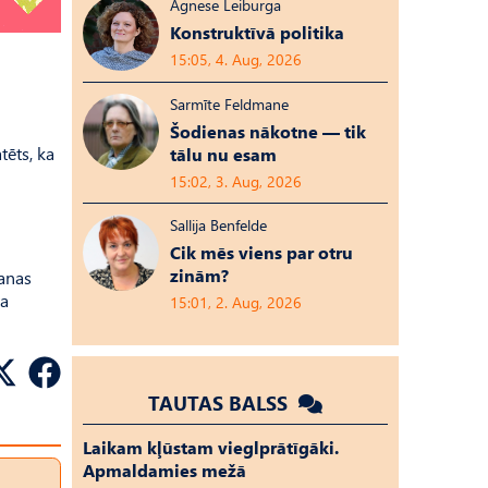
Agnese Leiburga
Konstruktīvā politika
15:05, 4. Aug, 2026
Sarmīte Feldmane
Šodienas nākotne — tik
tēts, ka
tālu nu esam
15:02, 3. Aug, 2026
Sallija Benfelde
Cik mēs viens par otru
zinām?
šanas
ta
15:01, 2. Aug, 2026
TAUTAS BALSS
Laikam kļūstam vieglprātīgāki.
Apmaldamies mežā