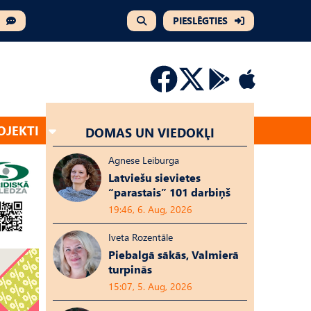
PIESLĒGTIES
OJEKTI
DOMAS UN VIEDOKĻI
Agnese Leiburga
Latviešu sievietes
“parastais” 101 darbiņš
19:46, 6. Aug, 2026
Iveta Rozentāle
Piebalgā sākās, Valmierā
turpinās
15:07, 5. Aug, 2026