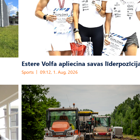
Estere Volfa apliecina savas līderpozīcij
Sports
09:12, 1. Aug, 2026