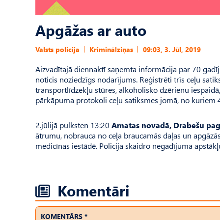
Apgāžas ar auto
Valsts policija
Kriminālziņas
09:03, 3. Jūl, 2019
Aizvadītajā diennaktī saņemta informācija par 70 gadīju
noticis noziedzīgs nodarījums. Reģistrēti trīs ceļu sati
transportlīdzekļu stūres, alkoholisko dzērienu iespaidā
pārkāpuma protokoli ceļu satiksmes jomā, no kuriem 4
2.jūlijā pulksten 13:20
Amatas novadā, Drabešu pag
ātrumu, nobrauca no ceļa braucamās daļas un apgāzās
medicīnas iestādē. Policija skaidro negadījuma apstākļ
Komentāri
KOMENTĀRS *