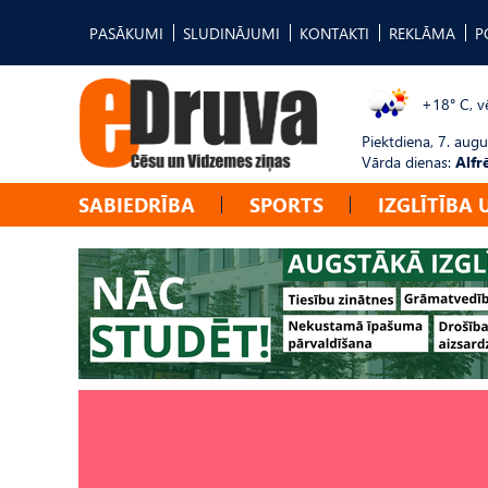
PASĀKUMI
SLUDINĀJUMI
KONTAKTI
REKLĀMA
P
+18° C, vē
Piektdiena, 7. augu
Vārda dienas:
Alfr
SABIEDRĪBA
SPORTS
IZGLĪTĪBA 