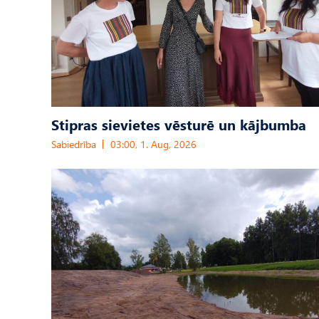
Stipras sievietes vēsturē un kājbumba
Sabiedrība
03:00, 1. Aug, 2026