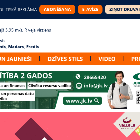
ABONĒŠANA
E-AVĪZE
ZIŅOT DRUVAI
OLITISKĀ REKLĀMA
jš 3.95 m/s, R vēja virziens
sts
ēds, Madars, Fredis
UN JAUNIEŠI
DZĪVES STILS
VIDEO
PR