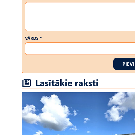
VĀRDS *
PIEV
Lasītākie raksti