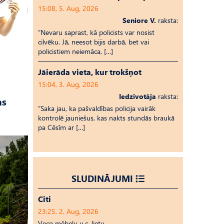
15:08, 5. Aug, 2026
Seniore V.
raksta:
“Nevaru saprast, kā policists var nosist
cilvēku. Jā, neesot bijis darbā, bet vai
policistiem neiemāca, […]
Jāierāda vieta, kur trokšņot
15:04, 3. Aug, 2026
Iedzīvotāja
raksta:
as
“Saka jau, ka pašvaldības policija vairāk
kontrolē jauniešus, kas nakts stundās braukā
pa Cēsīm ar […]
SLUDINĀJUMI
Citi
23:25, 2. Aug, 2026
Veco mēbeļu u.c. lietu