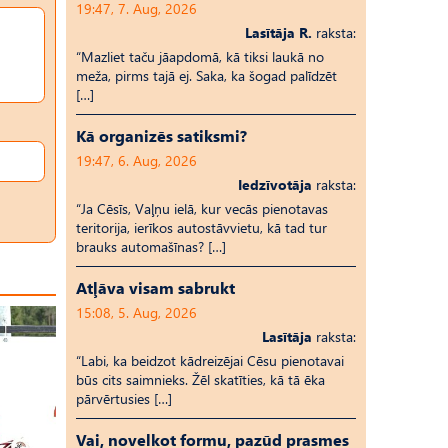
19:47, 7. Aug, 2026
Lasītāja R.
raksta:
“Mazliet taču jāapdomā, kā tiksi laukā no
meža, pirms tajā ej. Saka, ka šogad palīdzēt
[…]
Kā organizēs satiksmi?
19:47, 6. Aug, 2026
Iedzīvotāja
raksta:
“Ja Cēsīs, Vaļņu ielā, kur vecās pienotavas
teritorija, ierīkos autostāvvietu, kā tad tur
brauks automašīnas? […]
Atļāva visam sabrukt
15:08, 5. Aug, 2026
Lasītāja
raksta:
“Labi, ka beidzot kādreizējai Cēsu pienotavai
būs cits saimnieks. Žēl skatīties, kā tā ēka
pārvērtusies […]
Vai, novelkot formu, pazūd prasmes