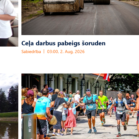
Ceļa darbus pabeigs šoruden
Sabiedrība
03:00, 2. Aug, 2026