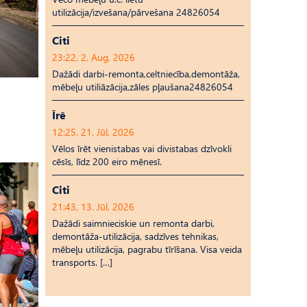
utilizācija/izvešana/pārvešana 24826054
Citi
23:22, 2. Aug, 2026
Dažādi darbi-remonta,celtniecība,demontāža,
mēbeļu utiliāzācija,zāles pļaušana24826054
Īrē
12:25, 21. Jūl, 2026
Vēlos īrēt vienistabas vai divistabas dzīvokli
cēsīs, līdz 200 eiro mēnesī.
Citi
21:43, 13. Jūl, 2026
Dažādi saimnieciskie un remonta darbi,
demontāža-utilizācija, sadzīves tehnikas,
mēbeļu utilizācija, pagrabu tīrīšana. Visa veida
transports. […]