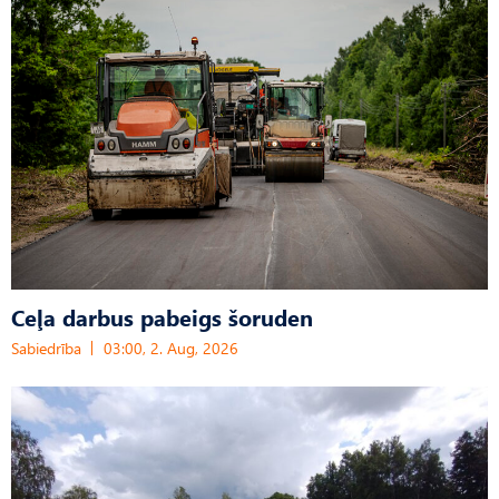
Ceļa darbus pabeigs šoruden
Sabiedrība
03:00, 2. Aug, 2026