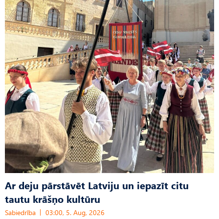
Ar deju pārstāvēt Latviju un iepazīt citu
tautu krāšņo kultūru
Sabiedrība
03:00, 5. Aug, 2026