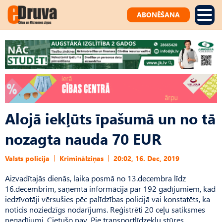
ABONĒŠANA
Alojā iekļūts īpašumā un no tā
nozagta nauda 70 EUR
Valsts policija
Kriminālziņas
20:02, 16. Dec, 2019
Aizvadītajās dienās, laika posmā no 13.decembra līdz
16.decembrim, saņemta informācija par 192 gadījumiem, kad
iedzīvotāji vērsušies pēc palīdzības policijā vai konstatēts, ka
noticis noziedzīgs nodarījums. Reģistrēti 20 ceļu satiksmes
negadījumi. Cietušo nav. Pie transportlīdzekļu stūres,