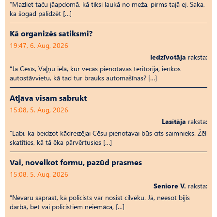
“Mazliet taču jāapdomā, kā tiksi laukā no meža, pirms tajā ej. Saka,
ka šogad palīdzēt […]
Kā organizēs satiksmi?
19:47, 6. Aug, 2026
Iedzīvotāja
raksta:
“Ja Cēsīs, Vaļņu ielā, kur vecās pienotavas teritorija, ierīkos
autostāvvietu, kā tad tur brauks automašīnas? […]
Atļāva visam sabrukt
15:08, 5. Aug, 2026
Lasītāja
raksta:
“Labi, ka beidzot kādreizējai Cēsu pienotavai būs cits saimnieks. Žēl
skatīties, kā tā ēka pārvērtusies […]
Vai, novelkot formu, pazūd prasmes
15:08, 5. Aug, 2026
Seniore V.
raksta:
“Nevaru saprast, kā policists var nosist cilvēku. Jā, neesot bijis
darbā, bet vai policistiem neiemāca, […]