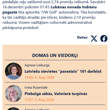
piedalījās ceļu satiksmē esot 2,74 promiļu reibumā. Savukārt
16.decembrī pulksten 01:45
Lubānas novada Indrānu
pagastā
tika apturēta “VW Golf” automašīna. Tika konstatēts,
ka tās vadītājs atradās pie stūres, būdams 2,10 promiļu
reibumā. Visiem vadītājiem noformēti administratīvā
pārkāpuma protokoli.
Dalies:
DOMAS UN VIEDOKĻI
Agnese Leiburga
Latviešu sievietes “parastais” 101 darbiņš
19:46, 6. Aug, 2026
Iveta Rozentāle
Piebalgā sākās, Valmierā turpinās
15:07, 5. Aug, 2026
Agnese Leiburga