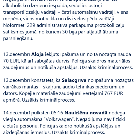
alkoholisko dzērienu iespaidā, sēdušies astoņi
transportlīdzekļu vadītāji – četri automašīnu vadītāji, viens
mopēda, viens motocikla un divi velosipēda vadītāji.
Noformēti 229 administratīvā pārkāpuma protokoli ceļu
satiksmes jomā, no kuriem 30 bija par atļautā ātruma
pārsniegšanu.
13.decembrī
Alojā
iekļūts īpašumā un no tā nozagta nauda
70 EUR, kā arī sabojātas durvis. Policija skaidros materiālos
zaudējumus un notikušā apstākļus. Uzsākts kriminālprocess.
13.decembrī konstatēts, ka
Salacgrīvā
no īpašuma nozagtas
vairākas mantas – skaļruņi, audio tehnikas piederumi un
dators. Kopējie materiālie zaudējumi vērtējami 767 EUR
apmērā. Uzsākts kriminālprocess.
14.decembrī pulksten 05:16
Naukšēnu novadā
nodega
vieglā automašīna “Volkswagen”. Negadījumā nav fiziski
cietušu personu. Policija skaidro notikušā apstākļus un
aizdegšanās iemeslus. Uzsākts kriminālprocess.