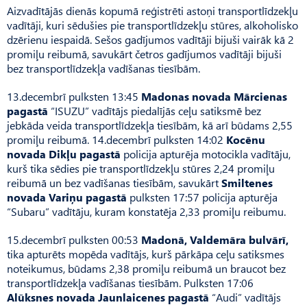
Aizvadītājās dienās kopumā reģistrēti astoņi transportlīdzekļu
vadītāji, kuri sēdušies pie transportlīdzekļu stūres, alkoholisko
dzērienu iespaidā. Sešos gadījumos vadītāji bijuši vairāk kā 2
promiļu reibumā, savukārt četros gadījumos vadītāji bijuši
bez transportlīdzekļa vadīšanas tiesībām.
13.decembrī pulksten 13:45
Madonas novada Mārcienas
pagastā
“ISUZU” vadītājs piedalījās ceļu satiksmē bez
jebkāda veida transportlīdzekļa tiesībām, kā arī būdams 2,55
promiļu reibumā. 14.decembrī pulksten 14:02
Kocēnu
novada Dikļu pagastā
policija apturēja motocikla vadītāju,
kurš tika sēdies pie transportlīdzekļu stūres 2,24 promiļu
reibumā un bez vadīšanas tiesībām, savukārt
Smiltenes
novada Variņu pagastā
pulksten 17:57 policija apturēja
“Subaru” vadītāju, kuram konstatēja 2,33 promiļu reibumu.
15.decembrī pulksten 00:53
Madonā, Valdemāra bulvārī,
tika apturēts mopēda vadītājs, kurš pārkāpa ceļu satiksmes
noteikumus, būdams 2,38 promiļu reibumā un braucot bez
transportlīdzekļa vadīšanas tiesībām. Pulksten 17:06
Alūksnes novada Jaunlaicenes pagastā
“Audi” vadītājs