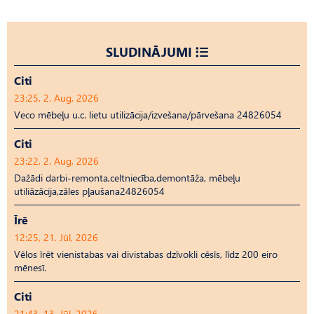
SLUDINĀJUMI
Citi
23:25, 2. Aug, 2026
Veco mēbeļu u.c. lietu utilizācija/izvešana/pārvešana 24826054
Citi
23:22, 2. Aug, 2026
Dažādi darbi-remonta,celtniecība,demontāža, mēbeļu
utiliāzācija,zāles pļaušana24826054
Īrē
12:25, 21. Jūl, 2026
Vēlos īrēt vienistabas vai divistabas dzīvokli cēsīs, līdz 200 eiro
mēnesī.
Citi
21:43, 13. Jūl, 2026