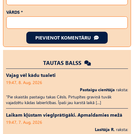
VĀRDS *
PIEVIENOT KOMENTĀRU
TAUTAS BALSS
Vajag vēl kādu tualeti
19:47, 8. Aug, 2026
Pastaigu cienītāja
raksta:
“Pie skaistās pastaigu takas Cēsīs, Pirtupītes graviņā tuvāk
vajadzētu kādas labierīcības. Īpaši jau karstā laikā […]
Laikam kļūstam vieglprātīgāki. Apmaldamies mežā
19:47, 7. Aug, 2026
Lasītāja R.
raksta: