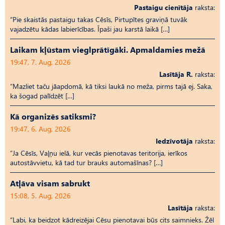
Pastaigu cienītāja
raksta:
“Pie skaistās pastaigu takas Cēsīs, Pirtupītes graviņā tuvāk
vajadzētu kādas labierīcības. Īpaši jau karstā laikā […]
Laikam kļūstam vieglprātīgāki. Apmaldamies mežā
19:47, 7. Aug, 2026
Lasītāja R.
raksta:
“Mazliet taču jāapdomā, kā tiksi laukā no meža, pirms tajā ej. Saka,
ka šogad palīdzēt […]
Kā organizēs satiksmi?
19:47, 6. Aug, 2026
Iedzīvotāja
raksta:
“Ja Cēsīs, Vaļņu ielā, kur vecās pienotavas teritorija, ierīkos
autostāvvietu, kā tad tur brauks automašīnas? […]
Atļāva visam sabrukt
15:08, 5. Aug, 2026
Lasītāja
raksta:
“Labi, ka beidzot kādreizējai Cēsu pienotavai būs cits saimnieks. Žēl