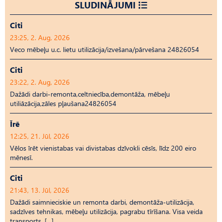
SLUDINĀJUMI
Citi
23:25, 2. Aug, 2026
Veco mēbeļu u.c. lietu utilizācija/izvešana/pārvešana 24826054
Citi
23:22, 2. Aug, 2026
Dažādi darbi-remonta,celtniecība,demontāža, mēbeļu
utiliāzācija,zāles pļaušana24826054
Īrē
12:25, 21. Jūl, 2026
Vēlos īrēt vienistabas vai divistabas dzīvokli cēsīs, līdz 200 eiro
mēnesī.
Citi
21:43, 13. Jūl, 2026
Dažādi saimnieciskie un remonta darbi, demontāža-utilizācija,
sadzīves tehnikas, mēbeļu utilizācija, pagrabu tīrīšana. Visa veida
transports. […]