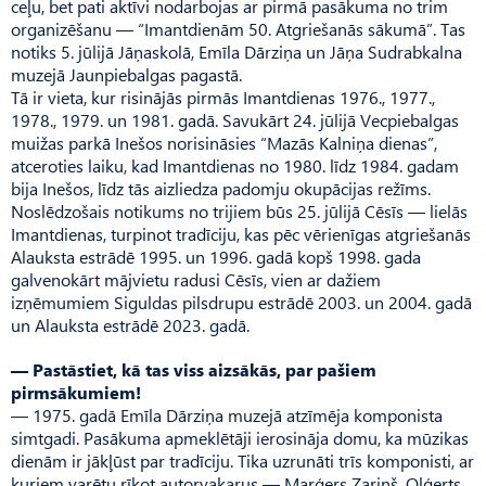
ceļu, bet pati aktīvi nodarbojas ar pirmā pasākuma no trim
organizēšanu — “Imant­dienām 50. Atgriešanās sākumā”. Tas
notiks 5. jūlijā Jāņa­skolā, Emīla Dārziņa un Jāņa Sudrabkalna
muzejā Jaunpie­balgas pagastā.
Tā ir vieta, kur risinājās pirmās Imantdienas 1976., 1977.,
1978., 1979. un 1981. gadā. Savukārt 24. jūlijā Vecpiebalgas
muižas parkā Inešos norisināsies “Mazās Kalniņa dienas”,
atceroties laiku, kad Imantdienas no 1980. līdz 1984. gadam
bija Inešos, līdz tās aizliedza padomju okupācijas režīms.
Noslē­dzošais notikums no trijiem būs 25. jūlijā Cēsīs — lielās
Imant­dienas, turpinot tradīciju, kas pēc vērienīgas atgriešanās
Alauksta estrādē 1995. un 1996. gadā kopš 1998. gada
galvenokārt mājvietu radusi Cēsīs, vien ar dažiem
izņēmumiem Siguldas pilsdrupu estrādē 2003. un 2004. gadā
un Alauk­sta estrādē 2023. gadā.
— Pastāstiet, kā tas viss aizsākās, par pašiem
pirmsākumiem!
— 1975. gadā Emīla Dārziņa muzejā atzīmēja komponista
simtgadi. Pasākuma apmeklētāji ierosināja domu, ka mūzikas
dienām ir jākļūst par tradīciju. Tika uzrunāti trīs komponisti, ar
kuriem varētu rīkot autorvakarus — Marģers Zariņš, Oļģerts