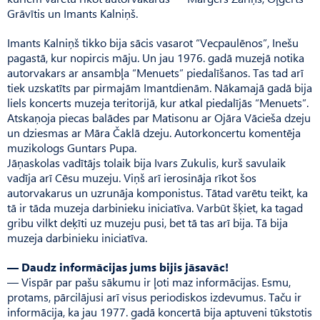
Grāvītis un Imants Kalniņš.
Imants Kalniņš tikko bija sācis vasarot “Vecpaulēnos”, Inešu
pagastā, kur nopircis māju. Un jau 1976. gadā muzejā notika
autorvakars ar ansambļa “Menuets” piedalīšanos. Tas tad arī
tiek uzskatīts par pirmajām Imantdienām. Nākamajā gadā bija
liels koncerts muzeja teritorijā, kur atkal piedalījās “Me­nuets”.
Atskaņoja piecas balādes par Matisonu ar Ojāra Vācieša dzeju
un dziesmas ar Māra Čaklā dzeju. Autor­kon­certu komentēja
muzikologs Guntars Pupa.
Jāņaskolas vadītājs tolaik bija Ivars Zukulis, kurš savulaik
vadīja arī Cēsu muzeju. Viņš arī ierosināja rīkot šos
autorvakarus un uzrunāja komponistus. Tātad varētu teikt, ka
tā ir tāda muzeja darbinieku iniciatīva. Varbūt šķiet, ka tagad
gribu vilkt deķīti uz muzeju pusi, bet tā tas arī bija. Tā bija
muzeja darbinieku iniciatīva.
— Daudz informācijas jums bijis jāsavāc!
— Vispār par pašu sākumu ir ļoti maz informācijas. Esmu,
protams, pārcilājusi arī visus periodiskos izdevumus. Taču ir
informācija, ka jau 1977. gadā koncertā bija aptuveni tūkstotis