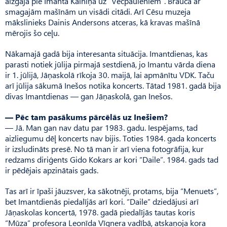
aizgāja pie Imanta Kalniņa uz “Vecpaulēniem”. Brauca ar
smagajām mašīnām un visādi citādi. Arī Cēsu muzeja
mākslinieks Dainis Ander­sons atceras, kā kravas mašīnā
mērojis šo ceļu.
Nākamajā gadā bija interesanta situācija. Imantdienas, kas
parasti notiek jūlija pirmajā sestdienā, jo Imantu vārda diena
ir 1. jūlijā, Jāņaskolā rīkoja 30. maijā, lai apmānītu VDK. Taču
arī jūlija sākumā Inešos notika koncerts. Tātad 1981. gadā bija
divas Imantdienas — gan Jāņaskolā, gan Inešos.
— Pēc tam pasākums pārcēlās uz Inešiem?
— Jā. Man gan nav datu par 1983. gadu. Iespējams, tad
aizliegumu dēļ koncerts nav bijis. Toties 1984. gada koncerts
ir izsludināts presē. No tā man ir arī viena fotogrāfija, kur
redzams diriģents Gido Kokars ar kori “Daile”. 1984. gads tad
ir pēdējais apzinātais gads.
Tas arī ir īpaši jāuzsver, ka sākotnēji, protams, bija “Me­nuets”,
bet Imantdienās piedalījās arī kori. “Daile” dziedājusi arī
Jāņaskolas koncertā, 1978. gadā piedalījās tautas koris
“Mūza” profesora Leonīda Vīg­nera vadībā, atskaņoja kora