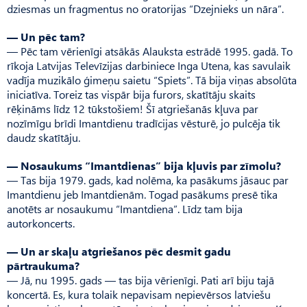
dziesmas un fragmentus no oratorijas “Dzejnieks un nāra”.
— Un pēc tam?
— Pēc tam vērienīgi atsākās Alauksta estrādē 1995. gadā. To
rīkoja Latvijas Televīzijas darbiniece Inga Utena, kas savulaik
vadīja muzikālo ģimeņu saietu “Spiets”. Tā bija viņas absolūta
iniciatīva. Toreiz tas vispār bija furors, skatītāju skaits
rēķināms līdz 12 tūkstošiem! Šī atgriešanās kļuva par
nozīmīgu brīdi Imantdienu tradīcijas vēsturē, jo pulcēja tik
daudz skatītāju.
— Nosaukums “Imantdie­nas” bija kļuvis par zīmolu?
— Tas bija 1979. gads, kad nolēma, ka pasākums jāsauc par
Imantdienu jeb Imantdienām. Togad pasākums presē tika
anotēts ar nosaukumu “Imant­diena”. Līdz tam bija
autorkoncerts.
— Un ar skaļu atgriešanos pēc desmit gadu
pārtraukuma?
— Jā, nu 1995. gads — tas bija vērienīgi. Pati arī biju tajā
koncertā. Es, kura tolaik nepavisam nepievērsos latviešu