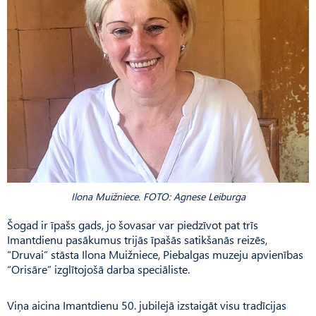
Ilona Muižniece. FOTO: Agnese Leiburga
Šogad ir īpašs gads, jo šovasar var piedzīvot pat trīs
Imantdienu pasākumus trijās īpašās satikšanās reizēs,
“Druvai” stāsta Ilona Muižniece, Piebalgas muzeju apvienības
“Orisāre” izglītojošā darba speciāliste.
Viņa aicina Imantdienu 50. jubilejā izstaigāt visu tradīcijas