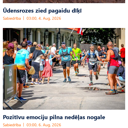
Ūdensrozes zied pagaidu dīķī
Sabiedrība
03:00, 4. Aug, 2026
Pozitīvu emociju pilna nedēļas nogale
Sabiedrība
03:00, 6. Aug, 2026