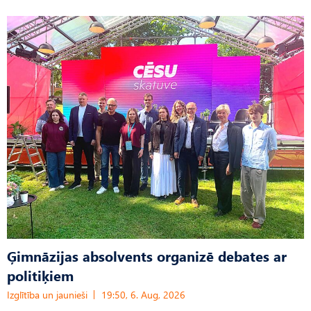
Ģimnāzijas absolvents organizē debates ar
politiķiem
Izglītība un jaunieši
19:50, 6. Aug, 2026