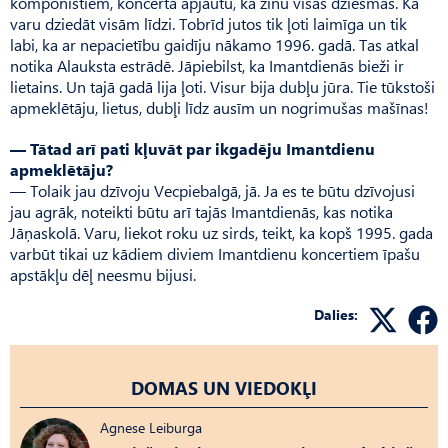
komponistiem, koncertā apjautu, ka zinu visas dziesmas. Ka
varu dziedāt visām līdzi. Tobrīd jutos tik ļoti laimīga un tik
labi, ka ar nepacietību gaidīju nākamo 1996. gadā. Tas atkal
notika Alauksta estrādē. Jāpiebilst, ka Imant­dienās bieži ir
lietains. Un tajā gadā lija ļoti. Visur bija dubļu jūra. Tie tūkstoši
apmeklētāju, lietus, dubļi līdz ausīm un nogrimušas mašīnas!
— Tātad arī pati kļuvāt par ikgadēju Imantdienu
apmeklētāju?
— Tolaik jau dzīvoju Vec­piebalgā, jā. Ja es te būtu dzīvojusi
jau agrāk, noteikti būtu arī tajās Imantdienās, kas notika
Jāņaskolā. Varu, liekot roku uz sirds, teikt, ka kopš 1995. gada
varbūt tikai uz kādiem diviem Imantdienu koncertiem īpašu
apstākļu dēļ neesmu bijusi.
Dalies:
DOMAS UN VIEDOKĻI
Agnese Leiburga