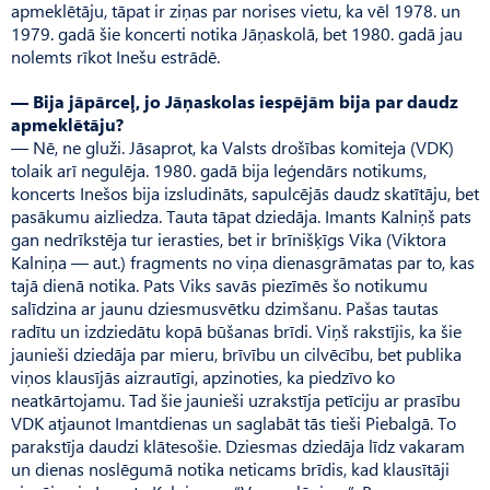
apmeklētāju, tāpat ir ziņas par norises vietu, ka vēl 1978. un
1979. gadā šie koncerti notika Jāņaskolā, bet 1980. gadā jau
nolemts rīkot Inešu estrādē.
— Bija jāpārceļ, jo Jā­ņa­skolas iespējām bija par daudz
apmeklētāju?
— Nē, ne gluži. Jāsaprot, ka Valsts drošības komiteja (VDK)
tolaik arī negulēja. 1980. gadā bija leģendārs notikums,
koncerts Inešos bija izsludināts, sapulcējās daudz skatītāju, bet
pasākumu aizliedza. Tauta tāpat dziedāja. Imants Kalniņš pats
gan nedrīkstēja tur ierasties, bet ir brīnišķīgs Vika (Viktora
Kalniņa — aut.) fragments no viņa dienasgrāmatas par to, kas
tajā dienā notika. Pats Viks savās piezīmēs šo notikumu
salīdzina ar jaunu dziesmusvētku dzimšanu. Pašas tautas
radītu un izdziedātu kopā būšanas brīdi. Viņš rakstījis, ka šie
jaunieši dziedāja par mieru, brīvību un cilvēcību, bet publika
viņos klau­sī­jās aizrautīgi, apzinoties, ka piedzīvo ko
neatkārtojamu. Tad šie jaunieši uzrakstīja petīciju ar prasību
VDK atjaunot Imantdienas un saglabāt tās tieši Piebalgā. To
parakstīja daudzi klātesošie. Dziesmas dziedāja līdz vakaram
un dienas noslēgumā notika neticams brīdis, kad klausītāji