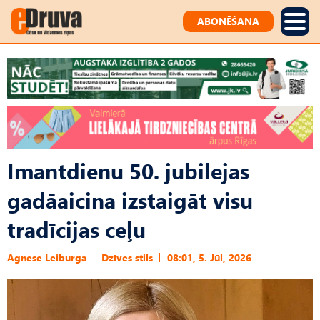
ABONĒŠANA
Imantdienu 50. jubilejas
gadāaicina izstaigāt visu
tradīcijas ceļu
Agnese Leiburga
Dzīves stils
08:01, 5. Jūl, 2026