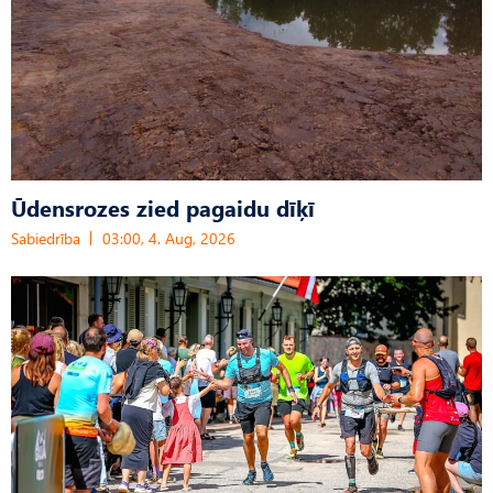
Ūdensrozes zied pagaidu dīķī
Sabiedrība
03:00, 4. Aug, 2026