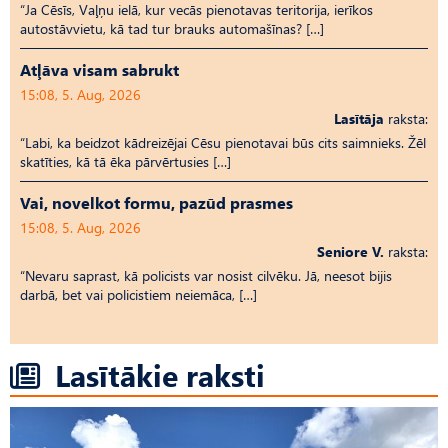
“Ja Cēsīs, Vaļņu ielā, kur vecās pienotavas teritorija, ierīkos
autostāvvietu, kā tad tur brauks automašīnas? […]
Atļāva visam sabrukt
15:08, 5. Aug, 2026
Lasītāja
raksta:
“Labi, ka beidzot kādreizējai Cēsu pienotavai būs cits saimnieks. Žēl
skatīties, kā tā ēka pārvērtusies […]
Vai, novelkot formu, pazūd prasmes
15:08, 5. Aug, 2026
Seniore V.
raksta:
“Nevaru saprast, kā policists var nosist cilvēku. Jā, neesot bijis
darbā, bet vai policistiem neiemāca, […]
Lasītākie raksti