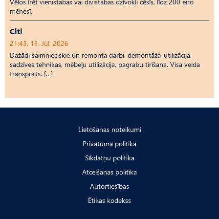
Vēlos īrēt vienistabas vai divistabas dzīvokli cēsīs, līdz 200 eiro
mēnesī.
Citi
21:43, 13. Jūl, 2026
Dažādi saimnieciskie un remonta darbi, demontāža-utilizācija,
sadzīves tehnikas, mēbeļu utilizācija, pagrabu tīrīšana. Visa veida
transports. […]
Lietošanas noteikumi
Privātuma politika
Sīkdatņu politika
Atcelšanas politika
Autortiesības
Ētikas kodekss