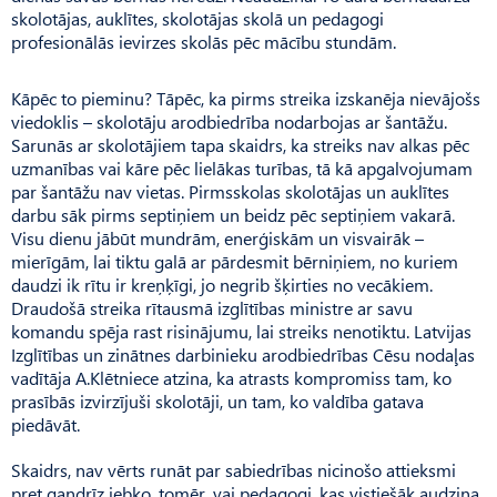
skolotājas, auklītes, skolotājas skolā un pedagogi
profesionālās ievirzes skolās pēc mācību stundām.
Kāpēc to pieminu? Tāpēc, ka pirms streika izskanēja nievājošs
viedoklis – skolotāju arodbiedrība nodarbojas ar šantāžu.
Sarunās ar skolotājiem tapa skaidrs, ka streiks nav alkas pēc
uzmanības vai kāre pēc lielākas turības, tā kā apgalvojumam
par šantāžu nav vietas. Pirmsskolas skolotājas un auklītes
darbu sāk pirms septiņiem un beidz pēc septiņiem vakarā.
Visu dienu jābūt mundrām, enerģiskām un visvairāk –
mierīgām, lai tiktu galā ar pārdesmit bērniņiem, no kuriem
daudzi ik rītu ir kreņķīgi, jo negrib šķirties no vecākiem.
Draudošā streika rītausmā izglītības ministre ar savu
komandu spēja rast risinājumu, lai streiks nenotiktu. Latvijas
Izglītības un zinātnes darbinieku arodbiedrības Cēsu nodaļas
vadītāja A.Klētniece atzina, ka atrasts kompromiss tam, ko
prasībās izvirzījuši skolotāji, un tam, ko valdība gatava
piedāvāt.
Skaidrs, nav vērts runāt par sabiedrības nicinošo attieksmi
pret gandrīz jebko, tomēr, vai pedagogi, kas vistiešāk audzina