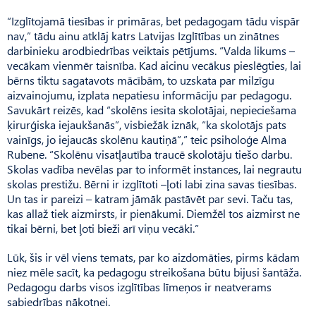
“Izglītojamā tiesības ir primāras, bet pedagogam tādu vispār
nav,” tādu ainu atklāj katrs Latvijas Izglītības un zinātnes
darbinieku arodbiedrības veiktais pētījums. “Valda likums –
vecākam vienmēr taisnība. Kad aicinu vecākus pieslēgties, lai
bērns tiktu sagatavots mācībām, to uzskata par milzīgu
aizvainojumu, izplata nepatiesu informāciju par pedagogu.
Savukārt reizēs, kad “skolēns iesita skolotājai, nepieciešama
ķirurģiska iejaukšanās”, visbiežāk iznāk, “ka skolotājs pats
vainīgs, jo iejaucās skolēnu kautiņā”,” teic psiholoģe Alma
Rubene. “Skolēnu visatļautība traucē skolotāju tiešo darbu.
Skolas vadība nevēlas par to informēt instances, lai negrautu
skolas prestižu. Bērni ir izglītoti –ļoti labi zina savas tiesības.
Un tas ir pareizi – katram jāmāk pastāvēt par sevi. Taču tas,
kas allaž tiek aizmirsts, ir pienākumi. Diemžēl tos aizmirst ne
tikai bērni, bet ļoti bieži arī viņu vecāki.”
Lūk, šis ir vēl viens temats, par ko aizdomāties, pirms kādam
niez mēle sacīt, ka pedagogu streikošana būtu bijusi šantāža.
Pedagogu darbs visos izglītības līmeņos ir neatverams
sabiedrības nākotnei.