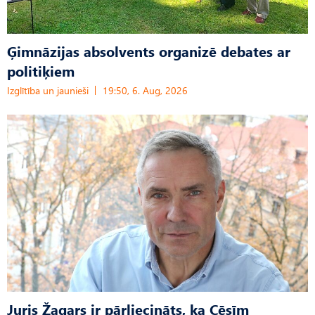
Ģimnāzijas absolvents organizē debates ar
politiķiem
Izglītība un jaunieši
19:50, 6. Aug, 2026
Juris Žagars ir pārliecināts, ka Cēsīm