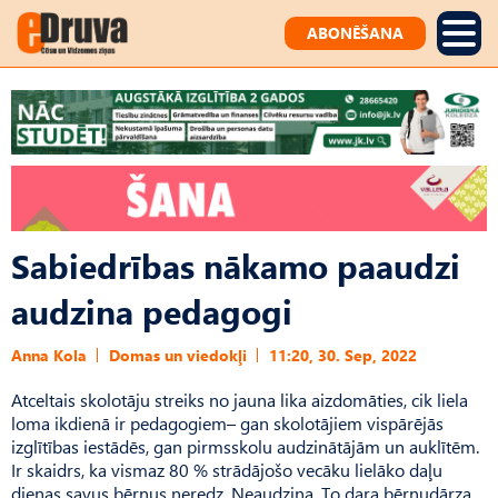
ABONĒŠANA
Sabiedrības nākamo paaudzi
audzina pedagogi
Anna Kola
Domas un viedokļi
11:20, 30. Sep, 2022
Atceltais skolotāju streiks no jauna lika aizdomāties, cik liela
loma ikdienā ir pedagogiem– gan skolotājiem vispārējās
izglītības iestādēs, gan pirms­skolu audzinātājām un auklītēm.
Ir skaidrs, ka vismaz 80 % strādājošo vecāku lielāko daļu
dienas savus bērnus neredz. Neaudzina. To dara bērnudārza