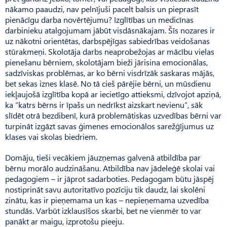
nākamo paaudzi, nav pelnījuši pacelt balsis un pieprasīt
pienācīgu darba novērtējumu? Izglītības un medicīnas
darbinieku atalgojumam jābūt visdāsnākajam. Šīs nozares ir
uz nākotni orientētas, darbspējīgas sabiedrības veidošanas
stūrakmeņi. Skolotāja darbs neaprobežojas ar mācību vielas
pienešanu bērniem, skolotājam bieži jārisina emocionālas,
sadzīviskas problēmas, ar ko bērni visdrīzāk saskaras mājās,
bet sekas iznes klasē. No tā cieš pārējie bērni, un mūsdienu
iekļaujošā izglītība kopā ar iecietīgo attieksmi, dzīvojot apziņā,
ka “katrs bērns ir īpašs un nedrīkst aizskart nevienu”, sāk
slīdēt otrā bezdibenī, kurā problemātiskas uzvedības bērni var
turpināt izgāzt savas ģimenes emocionālos sarežģījumus uz
klases vai skolas biedriem.
Domāju, tieši vecākiem jāuzņemas galvenā atbildība par
bērnu morālo audzināšanu. Atbildība nav jādeleģē skolai vai
pedagogiem – ir jāprot sadarboties. Pedagogam būtu jāspēj
nostiprināt savu autoritatīvo pozīciju tik daudz, lai skolēni
zinātu, kas ir pieņemama un kas – nepieņemama uzvedība
stundās. Varbūt izklausīšos skarbi, bet ne vienmēr to var
panākt ar maigu, izprotošu pieeju.