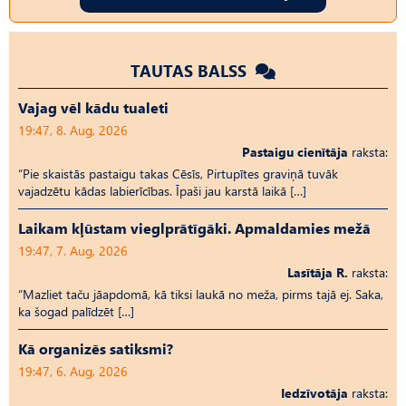
TAUTAS BALSS
Vajag vēl kādu tualeti
19:47, 8. Aug, 2026
Pastaigu cienītāja
raksta:
“Pie skaistās pastaigu takas Cēsīs, Pirtupītes graviņā tuvāk
vajadzētu kādas labierīcības. Īpaši jau karstā laikā […]
Laikam kļūstam vieglprātīgāki. Apmaldamies mežā
19:47, 7. Aug, 2026
Lasītāja R.
raksta:
“Mazliet taču jāapdomā, kā tiksi laukā no meža, pirms tajā ej. Saka,
ka šogad palīdzēt […]
Kā organizēs satiksmi?
19:47, 6. Aug, 2026
Iedzīvotāja
raksta: