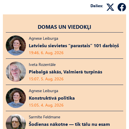
Dalies:
DOMAS UN VIEDOKĻI
Agnese Leiburga
Latviešu sievietes “parastais” 101 darbiņš
19:46, 6. Aug, 2026
Iveta Rozentāle
Piebalgā sākās, Valmierā turpinās
15:07, 5. Aug, 2026
Agnese Leiburga
Konstruktīvā politika
15:05, 4. Aug, 2026
Sarmīte Feldmane
Šodienas nākotne — tik tālu nu esam