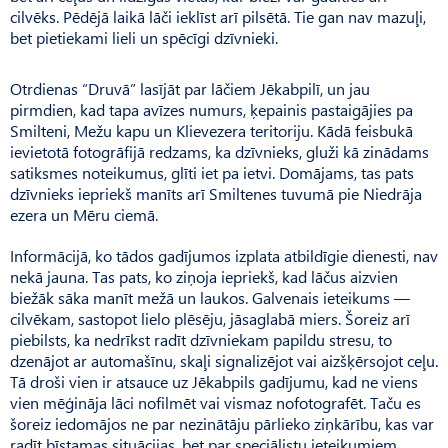
cilvēks. Pēdējā laikā lāči ieklīst arī pilsētā. Tie gan nav mazuļi,
bet pietiekami lieli un spēcīgi dzīvnieki.
Otrdienas “Druvā” lasījāt par lāčiem Jēkabpilī, un jau
pirmdien, kad tapa avīzes numurs, ķepainis pastaigājies pa
Smilteni, Mežu kapu un Klievezera teritoriju. Kādā feisbukā
ievietotā fotogrāfijā redzams, ka dzīvnieks, gluži kā zinādams
satiksmes noteikumus, glīti iet pa ietvi. Domājams, tas pats
dzīvnieks iepriekš manīts arī Smiltenes tuvumā pie Niedrāja
ezera un Mēru ciemā.
Informācijā, ko tādos gadījumos izplata atbildīgie dienesti, nav
nekā jauna. Tas pats, ko ziņoja iepriekš, kad lāčus aizvien
biežāk sāka manīt mežā un laukos. Galvenais ieteikums —
cilvēkam, sastopot lielo plēsēju, jāsaglabā miers. Šoreiz arī
piebilsts, ka nedrīkst radīt dzīvniekam papildu stresu, to
dzenājot ar automašīnu, skaļi signalizējot vai aizšķērsojot ceļu.
Tā droši vien ir atsauce uz Jēkabpils gadījumu, kad ne viens
vien mēģināja lāci nofilmēt vai vismaz nofotografēt. Taču es
šoreiz iedomājos ne par nezinātāju pārlieko ziņkārību, kas var
radīt bīstamas situācijas, bet par speciālistu ieteikumiem.