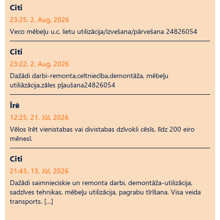
Citi
23:25, 2. Aug, 2026
Veco mēbeļu u.c. lietu utilizācija/izvešana/pārvešana 24826054
Citi
23:22, 2. Aug, 2026
Dažādi darbi-remonta,celtniecība,demontāža, mēbeļu
utiliāzācija,zāles pļaušana24826054
Īrē
12:25, 21. Jūl, 2026
Vēlos īrēt vienistabas vai divistabas dzīvokli cēsīs, līdz 200 eiro
mēnesī.
Citi
21:43, 13. Jūl, 2026
Dažādi saimnieciskie un remonta darbi, demontāža-utilizācija,
sadzīves tehnikas, mēbeļu utilizācija, pagrabu tīrīšana. Visa veida
transports. […]