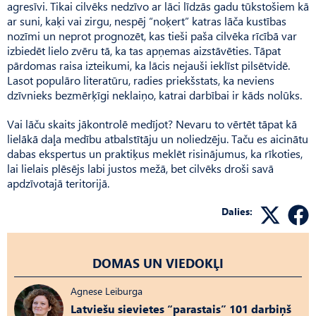
agresīvi. Tikai cilvēks nedzīvo ar lāci līdzās gadu tūkstošiem kā
ar suni, kaķi vai zirgu, nespēj “noķert” katras lāča kustības
nozīmi un neprot prognozēt, kas tieši paša cilvēka rīcībā var
izbiedēt lielo zvēru tā, ka tas apņemas aizstāvēties. Tāpat
pārdomas raisa izteikumi, ka lācis nejauši ieklīst pilsētvidē.
Lasot populāro literatūru, radies priekšstats, ka neviens
dzīvnieks bezmērķīgi neklaiņo, katrai darbībai ir kāds nolūks.
Vai lāču skaits jākontrolē medījot? Nevaru to vērtēt tāpat kā
lielākā daļa medību atbalstītāju un noliedzēju. Taču es aicinātu
dabas ekspertus un praktiķus meklēt risinājumus, ka rīkoties,
lai lielais plēsējs labi justos mežā, bet cilvēks droši savā
apdzīvotajā teritorijā.
Dalies:
DOMAS UN VIEDOKĻI
Agnese Leiburga
Latviešu sievietes “parastais” 101 darbiņš