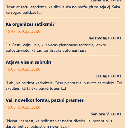
“Mazliet taču jāapdomā, kā tiksi laukā no meža, pirms tajā ej. Saka,
ka šogad palīdzēt […]
Kā organizēs satiksmi?
19:47, 6. Aug, 2026
Iedzīvotāja
raksta:
“Ja Cēsīs, Vaļņu ielā, kur vecās pienotavas teritorija, ierīkos
autostāvvietu, kā tad tur brauks automašīnas? […]
Atļāva visam sabrukt
15:08, 5. Aug, 2026
Lasītāja
raksta:
“Labi, ka beidzot kādreizējai Cēsu pienotavai būs cits saimnieks. Žēl
skatīties, kā tā ēka pārvērtusies […]
Vai, novelkot formu, pazūd prasmes
15:08, 5. Aug, 2026
Seniore V.
raksta:
“Nevaru saprast, kā policists var nosist cilvēku. Jā, neesot bijis
darbā, bet vai policistiem neiemāca, […]