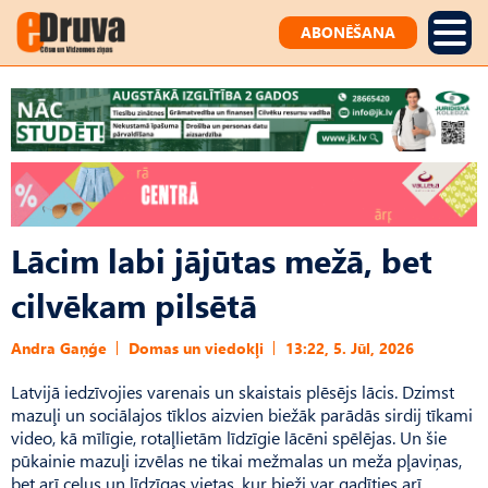
ABONĒŠANA
Lācim labi jājūtas mežā, bet
cilvēkam pilsētā
Andra Gaņģe
Domas un viedokļi
13:22, 5. Jūl, 2026
Latvijā iedzīvojies varenais un skaistais plēsējs lācis. Dzimst
mazuļi un sociālajos tīklos aizvien biežāk parādās sirdij tīkami
video, kā mīlīgie, rotaļlietām līdzīgie lācēni spēlējas. Un šie
pūkainie mazuļi izvēlas ne tikai mežmalas un meža pļaviņas,
bet arī ceļus un līdzīgas vietas, kur bieži var gadīties arī