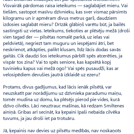
Visvairāk pārdomas raisa ieteikums — saglabājiet mieru. Vai
tiešām, sastopot masīvu dzīvnieku, kas sver vismaz pārsimts
kilogramu un ir apmēram divus metrus garš, daudziem
izdosies saglabāt mieru? Drīzāk glābiņš varētu būt, ja bailēs
sastingsti uz vietas. Ieteikums, tiekoties ar plēsēju mežā (droši
vien tagad der — pilsētas nomalē parkā, uz ielas vai
peldvietā), negriezt tam muguru un iespējami ātri, bet
neskrienot, atkāpties, palikt klusam, līdz lācis dodas savās
gaitās. Cik daudzi šos ieteikumus pārbīlī spēs atcerēties, ja
vispār tos zina? Vai to spēs seniore, kas kapsētā kopj
tuvinieku kapus vai mežā ogo? Vai spēs pusaudži, kas ar
velosipēdiem devušies jautrā izklaidē uz ezeru?
Protams, divus gadījumus, kad lācis ienāk pilsētā, var
neuzskatīt par norādījumu uz dzīvnieka paradumu maiņu,
tomēr mudina uz domu, ka plēsējs pierod pie vides, kurā
dzīvo cilvēks. Lāci neuztrauc mašīnas, kā redzam Smiltenes
ainiņā. Gribas arī secināt, ka ķepaini īpaši nebaida cilvēka
tuvums, ja jau droši iet pa trotuāru.
Jā, ķepainis nav devies uz pilsētu medībās, nav noskaņots