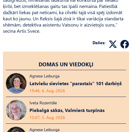
ķirbi, bet izmeklēšanas gaitu tas īpaši nemaina. Patiesībā
dažkārt liekas pat neticami, ka cilvēki tajā visā spēj izdomāt
kaut ko jaunu. Un Reksis šajā ziņā ir tikai variācija standarta
shēmām, detektīva asistentu Vat­sonu ir aizvietojis suns,”
secina Artis Svece.
Dalies:
DOMAS UN VIEDOKĻI
Agnese Leiburga
Latviešu sievietes “parastais” 101 darbiņš
19:46, 6. Aug, 2026
Iveta Rozentāle
Piebalgā sākās, Valmierā turpinās
15:07, 5. Aug, 2026
Agnese Leiburga