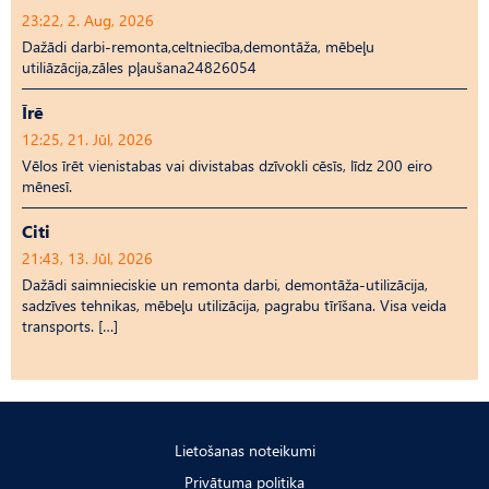
23:22, 2. Aug, 2026
Dažādi darbi-remonta,celtniecība,demontāža, mēbeļu
utiliāzācija,zāles pļaušana24826054
Īrē
12:25, 21. Jūl, 2026
Vēlos īrēt vienistabas vai divistabas dzīvokli cēsīs, līdz 200 eiro
mēnesī.
Citi
21:43, 13. Jūl, 2026
Dažādi saimnieciskie un remonta darbi, demontāža-utilizācija,
sadzīves tehnikas, mēbeļu utilizācija, pagrabu tīrīšana. Visa veida
transports. […]
Lietošanas noteikumi
Privātuma politika