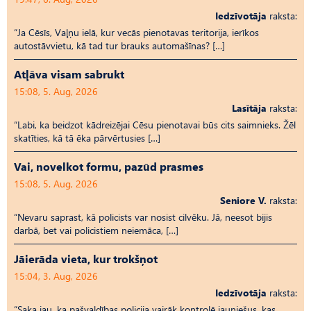
Iedzīvotāja
raksta:
“Ja Cēsīs, Vaļņu ielā, kur vecās pienotavas teritorija, ierīkos
autostāvvietu, kā tad tur brauks automašīnas? […]
Atļāva visam sabrukt
15:08, 5. Aug, 2026
Lasītāja
raksta:
“Labi, ka beidzot kādreizējai Cēsu pienotavai būs cits saimnieks. Žēl
skatīties, kā tā ēka pārvērtusies […]
Vai, novelkot formu, pazūd prasmes
15:08, 5. Aug, 2026
Seniore V.
raksta:
“Nevaru saprast, kā policists var nosist cilvēku. Jā, neesot bijis
darbā, bet vai policistiem neiemāca, […]
Jāierāda vieta, kur trokšņot
15:04, 3. Aug, 2026
Iedzīvotāja
raksta:
“Saka jau, ka pašvaldības policija vairāk kontrolē jauniešus, kas