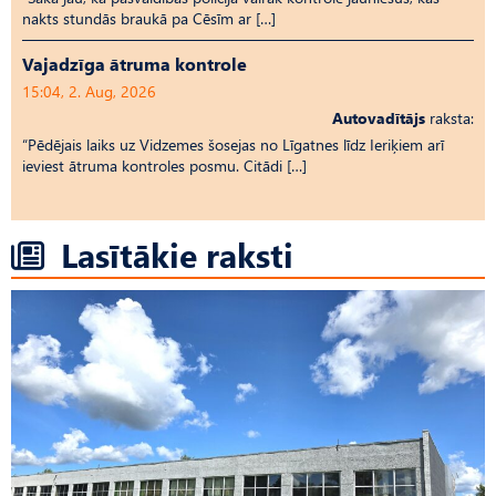
nakts stundās braukā pa Cēsīm ar […]
Vajadzīga ātruma kontrole
15:04, 2. Aug, 2026
Autovadītājs
raksta:
“Pēdējais laiks uz Vid­ze­mes šosejas no Līgatnes līdz Ieriķiem arī
ieviest ātruma kontroles posmu. Citādi […]
Lasītākie raksti