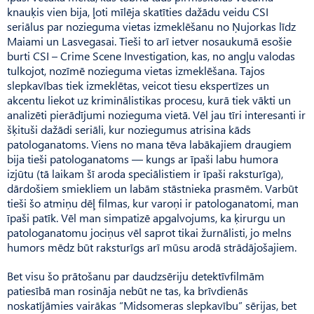
knauķis vien bija, ļoti mīlēja skatīties dažādu veidu CSI
seriālus par nozieguma vietas izmeklēšanu no Ņujorkas līdz
Maiami un Lasvegasai. Tieši to arī ietver nosaukumā esošie
burti CSI – Crime Scene Investigation, kas, no angļu valodas
tulkojot, nozīmē nozieguma vietas izmeklēšana. Tajos
slepkavības tiek izmeklētas, veicot tiesu ekspertīzes un
akcentu liekot uz kriminālistikas procesu, kurā tiek vākti un
analizēti pierādījumi nozieguma vietā. Vēl jau tīri interesanti ir
šķituši dažādi seriāli, kur noziegumus atrisina kāds
patologanatoms. Viens no mana tēva labākajiem draugiem
bija tieši patologanatoms — kungs ar īpaši labu humora
izjūtu (tā laikam šī aroda speciālistiem ir īpaši raksturīga),
dārdošiem smiekliem un labām stāstnieka prasmēm. Varbūt
tieši šo atmiņu dēļ filmas, kur varoņi ir patologanatomi, man
īpaši patīk. Vēl man simpatizē apgalvojums, ka ķirurgu un
patologanatomu jociņus vēl saprot tikai žurnālisti, jo melns
humors mēdz būt raksturīgs arī mūsu arodā strādājošajiem.
Bet visu šo prātošanu par daudzsēriju detektīvfilmām
patiesībā man rosināja nebūt ne tas, ka brīvdienās
noskatījāmies vairākas “Midsomeras slepkavību” sērijas, bet