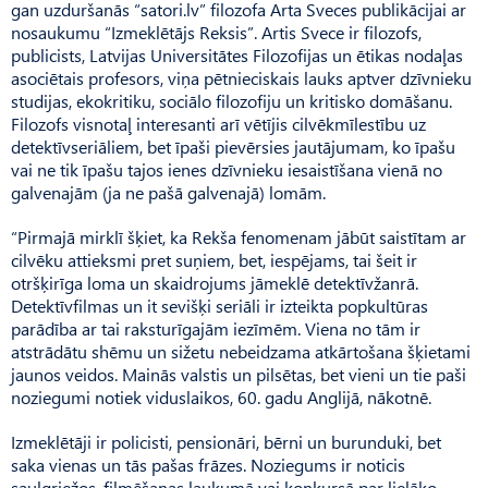
gan uzduršanās “satori.lv” filozofa Arta Sveces publikācijai ar
nosaukumu “Izmeklētājs Reksis”. Artis Svece ir filozofs,
publicists, Latvijas Universitātes Filozofijas un ētikas nodaļas
asociētais profesors, viņa pētnieciskais lauks aptver dzīvnieku
studijas, ekokritiku, sociālo filozofiju un kritisko domāšanu.
Filozofs visnotaļ interesanti arī vētījis cilvēkmīlestību uz
detektīvseriāliem, bet īpaši pievērsies jautājumam, ko īpašu
vai ne tik īpašu tajos ienes dzīvnieku iesaistīšana vienā no
galvenajām (ja ne pašā galvenajā) lomām.
“Pirmajā mirklī šķiet, ka Rekša fenomenam jābūt saistītam ar
cilvēku attieksmi pret suņiem, bet, iespējams, tai šeit ir
otršķirīga loma un skaidrojums jāmeklē detektīvžanrā.
Detektīvfilmas un it sevišķi seriāli ir izteikta popkultūras
parādība ar tai raksturīgajām iezīmēm. Viena no tām ir
atstrādātu shēmu un sižetu nebeidzama atkārtošana šķietami
jaunos veidos. Mainās valstis un pilsētas, bet vieni un tie paši
noziegumi notiek viduslaikos, 60. gadu Anglijā, nākotnē.
Izmeklētāji ir policisti, pensionāri, bērni un burunduki, bet
saka vienas un tās pašas frāzes. Noziegums ir noticis
saulgriežos, filmēšanas laukumā vai konkursā par lielāko