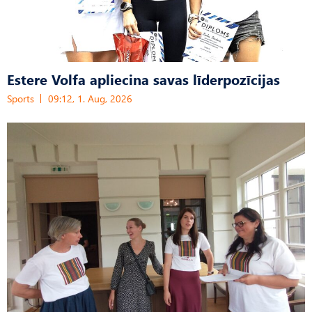
Estere Volfa apliecina savas līderpozīcijas
Sports
09:12, 1. Aug, 2026