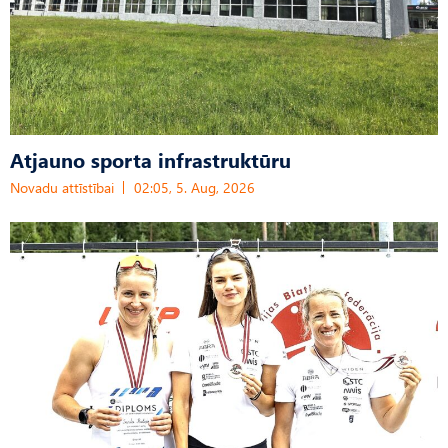
Atjauno sporta infrastruktūru
Novadu attīstībai
02:05, 5. Aug, 2026