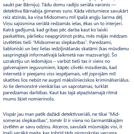
saukt par Bārniju). Tādu domu radījis seriāla varonis —
detektīva Bārnabija ģimenes suns. Kāda vēsturniece savukārt
reiz atzinās, ka viņa Midsomeru mīl īpašā angļu šarma dēļ.
Viņu sajūsmina seriālā redzamās ielas, ēkas un to interjeri.
Katrā gadījumā, kad gribas pēc darba kaut ko laiski
paskatīties, pārlieku neapgrūtinot prātu, mēs mājās mēdzam
izvēlēties tieši “Midsomeras slepkavības”. Paredzami,
šabloniski un bez lielas iedziļināšanās skatāmi (kas mūsdienu
saspringtajā informatīvajā laikmetā nav mazsvarīgi). Šo
uzrakstīju un iedomājos – varbūt tieši tas ir viens no
galvenajiem ieguvumiem, kāpēc cilvēki mūsdienās, kad
internetā ir pieejams viss iespējamais, vēl joprojām mīl
skatīties šos nebūt ne augsti mākslinieciskos kriminālseriālus.
Jo tie demonstrē vienkāršas un saprotamas, turklāt
paredzamas darbības. Kaut kas tajā atpazīstamajā ritmā
mums šķiet nomierinošs.
Vispār jau man patīk dažādi detektīvseriāli, ne tikai “Mid­
someras slepkavības”, tomēr šī ir viena no šarmantākajām
izvēlēm ar savu odziņu. Atceros, savulaik mūsmājās visi, it
īpaši vecākā meita, kas tobrīd tāds pirmsskolas vecuma