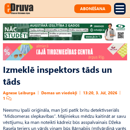
ABONĒŠANA
Izmeklē inspektors tāds un
tāds
Agnese Leiburga
Domas un viedokļi
13:20, 3. Jūl, 2026
1
Neesmu īpaši oriģināla, man ļoti patīk britu detektīvseriāls
“Midsomeras slepkavības”. Mājiniekus mēdzu kaitināt ar savu
vēstījumu, ka man noteikti kādreiz būs asspalvainais Džeka
Rasela terjers un vārds viņam būs Bārnabijs (mīļvārdiņā varēs