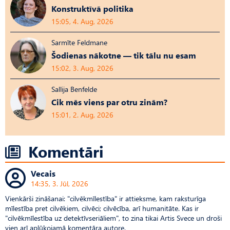
Konstruktīvā politika
15:05, 4. Aug, 2026
Sarmīte Feldmane
Šodienas nākotne — tik tālu nu esam
15:02, 3. Aug, 2026
Sallija Benfelde
Cik mēs viens par otru zinām?
15:01, 2. Aug, 2026
Komentāri
Vecais
14:35, 3. Jūl, 2026
Vienkārši zināšanai: "cilvēkmīlestība" ir attieksme, kam raksturīga
mīlestība pret cilvēkiem, cilvēci; cilvēcība, arī humanitāte. Kas ir
"cilvēkmīlestība uz detektīvseriāliem", to zina tikai Artis Svece un droši
vien arī aplūkojamā komentāra autore.