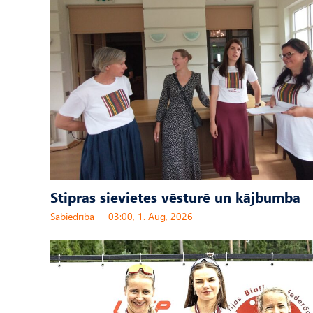
Stipras sievietes vēsturē un kājbumba
Sabiedrība
03:00, 1. Aug, 2026