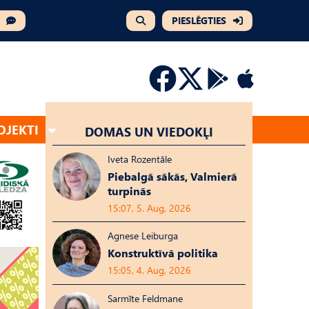
PIESLĒGTIES
OJEKTI
DOMAS UN VIEDOKĻI
Iveta Rozentāle
Piebalgā sākās, Valmierā
turpinās
15:07, 5. Aug, 2026
Agnese Leiburga
Konstruktīvā politika
15:05, 4. Aug, 2026
Sarmīte Feldmane