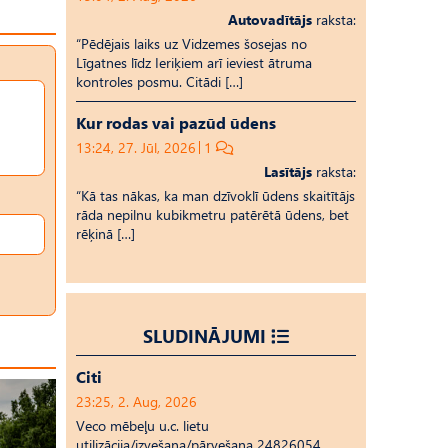
Autovadītājs
raksta:
“Pēdējais laiks uz Vid­ze­mes šosejas no
Līgatnes līdz Ieriķiem arī ieviest ātruma
kontroles posmu. Citādi […]
Kur rodas vai pazūd ūdens
13:24, 27. Jūl, 2026
1
Lasītājs
raksta:
“Kā tas nākas, ka man dzīvoklī ūdens skaitītājs
rāda nepilnu kubikmetru patērētā ūdens, bet
rēķinā […]
SLUDINĀJUMI
Citi
23:25, 2. Aug, 2026
Veco mēbeļu u.c. lietu
utilizācija/izvešana/pārvešana 24826054