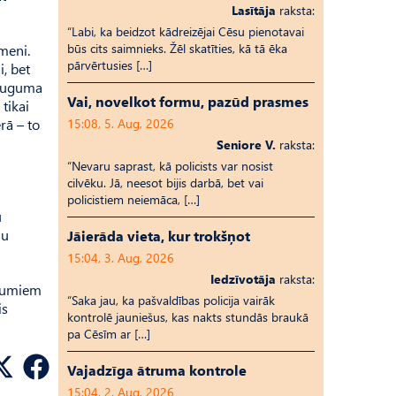
Lasītāja
raksta:
“Labi, ka beidzot kādreizējai Cēsu pienotavai
būs cits saimnieks. Žēl skatīties, kā tā ēka
meni.
pārvērtusies […]
, bet
eauguma
Vai, novelkot formu, pazūd prasmes
tikai
rā – to
15:08, 5. Aug, 2026
Seniore V.
raksta:
“Nevaru saprast, kā policists var nosist
cilvēku. Jā, neesot bijis darbā, bet vai
policistiem neiemāca, […]
u
mu
Jāierāda vieta, kur trokšņot
15:04, 3. Aug, 2026
Iedzīvotāja
raksta:
ājumiem
“Saka jau, ka pašvaldības policija vairāk
is
kontrolē jauniešus, kas nakts stundās braukā
pa Cēsīm ar […]
Vajadzīga ātruma kontrole
15:04, 2. Aug, 2026