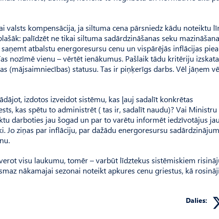
i valsts kompensācija, ja siltuma cena pārsniedz kādu noteiktu lī
plašāk: palīdzēt ne tikai siltuma sadārdzināšanas seku mazināšanai
 saņemt atbalstu energoresursu cenu un vispārējās inflācijas pi
as nozīmē vienu – vērtēt ienākumus. Pašlaik tādu kritēriju izskata 
s (mājsaimniecības) statusu. Tas ir piņķerīgs darbs. Vēl jāņem vē
dājot, izdotos izveidot sistēmu, kas ļauj sadalīt konkrētas
s, kas spētu to administrēt ( tas ir, sadalīt naudu)? Vai Ministru
ktu darboties jau šogad un par to varētu informēt iedzīvotājus ja
ki. Jo ziņas par inflāciju, par dažādu energoresursu sadārdzināju
nu.
aptverot visu laukumu, tomēr – varbūt līdztekus sistēmiskiem risin
ismaz nākamajai sezonai noteikt apkures cenu griestus, kā rosināj
Dalies: