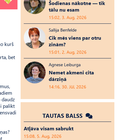
Šodienas nākotne — tik
tālu nu esam
15:02, 3. Aug, 2026
Sallija Benfelde
Cik mēs viens par otru
ko kurš
zinām?
15:01, 2. Aug, 2026
ta, bet
Agnese Leiburga
Nemet akmeni cita
dārziņā
umus,
14:16, 30. Jūl, 2026
gadiem
o daudz
 palikt
densvadi
TAUTAS BALSS
Atļāva visam sabrukt
iņas?
15:08, 5. Aug, 2026
at