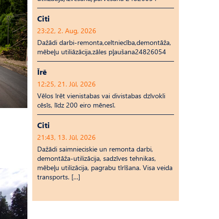
Citi
23:22, 2. Aug, 2026
Dažādi darbi-remonta,celtniecība,demontāža,
mēbeļu utiliāzācija,zāles pļaušana24826054
Īrē
12:25, 21. Jūl, 2026
Vēlos īrēt vienistabas vai divistabas dzīvokli
cēsīs, līdz 200 eiro mēnesī.
Citi
21:43, 13. Jūl, 2026
Dažādi saimnieciskie un remonta darbi,
demontāža-utilizācija, sadzīves tehnikas,
mēbeļu utilizācija, pagrabu tīrīšana. Visa veida
transports. […]