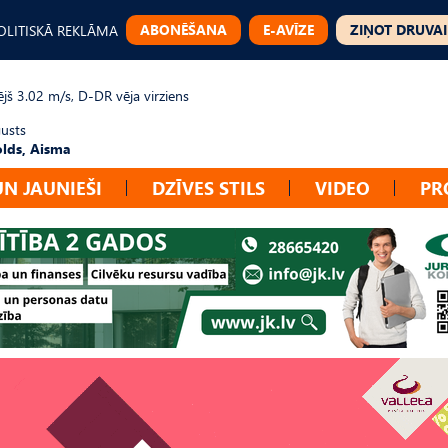
ABONĒŠANA
E-AVĪZE
ZIŅOT DRUVAI
OLITISKĀ REKLĀMA
jš 3.02 m/s, D-DR vēja virziens
gusts
lds, Aisma
UN JAUNIEŠI
DZĪVES STILS
VIDEO
PR