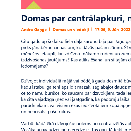
Domas par centrālapkuri, 
Andra Gaņģe
Domas un viedokļi
17:06, 9. Jūn, 2022
Citu gadu ap šo laiku liela daļa sarunu bija par Jāņu ga
pirks jāņabērnu cienastam, ko dāvās pašam Jānim. Šī v
mēnešos ietaupīt, lai izdzīvotu nākamo rudeni un ziem
izdzīvošanas jautājums? Kas atliks ēšanai un siltajām 
iedomājams?
Dzīvojot individuālā mājā vai pēdējā gadu desmitā būv
kādu istabu, gaiteni apsildīt mazāk, saglabājot daudz
celto namu būrīšos, ko saucam par dzīvokļiem, tāda iesp
kā cita vajadzīgā (nez vai jāatgādina, ka padomju laika
parādniekam, vai visiem ēkas iedzīvotājiem kopā apņemt
un nenosalst pašu rokas.
Varbūt kādā ēkā dzīvojošie nolems no centralizētās ap
Vecākajai paaudzei jau pieredze ir. Tas gan, tā teikt, 