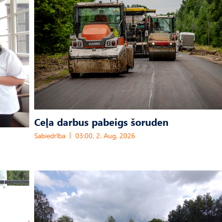
Ceļa darbus pabeigs šoruden
Sabiedrība
03:00, 2. Aug, 2026