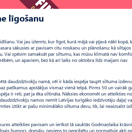
ne līgošanu
idīšanu. Vai jau izlemts, kur līgot, kurā mājā vai pļavā nākt kopā, 
asara sākusies ar pavisam citu noskaņu un plānošanu: kā siltajos
u. Vai spēsim samaksāt par siltumu, kas mūsu klimatā nav komfor
drēbēm, un apaviem, bez kā arī laiks no oktobra līdz maijam nav
ētā daudzdzīvokļu namā, vēl ir kāda iespēja taupīt siltuma izdev
 maz patīkamus apstākļus vismaz vienā telpā. Pirms 50 un vairāk 
ēja ir reti, pat ja ēka siltināta. Nāksies ekonomēt un atteikties n
 daudzdzīvokļu namos nemīt Latvijas turīgāko iedzīvotāju daļa) vai
ies iztikt ar pašu minimālāko siltuma devu, tik, lai neaizsalst ū
kures atteikties pavisam un ierīkot tā sauktās Godmaņlaika krāsn
melnais humors, domāju, neviens to negribētu un normatīvie akti p