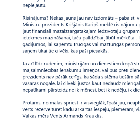
nepieļautu.
Risinājums? Nekas jauns jau nav izdomāts – pabalsti va
Ministru prezidents Krišjānis Kariņš meklē risinājumu 
ļaut finansiāli mazaizsargātākajām iedzīvotāju grupām
ietekmes mazināšanai, taču palīdzībai jābūt mērķētai. T
gadījumos, lai saņemtu trūcīgās vai mazturīgās persona
saņem tikai tie cilvēki, kas paši piesakās.
Ja arī līdz rudenim, ministrijām un dienestiem kopā strā
mājsaimniecības ienākumu līmeņos, vai būs pretī dienest
prezidents nav pārāk cerīgs, ka šāda sistēma tiešām sā
vasaras nogalē, lai cilvēki justos kaut nedaudz mierīgā
nepatīkami pārsteidz ne ik mēnesi, bet ik nedēļu, ik die
Protams, no malas spriest ir visvieglāk, īpaši jau, ne
vērts rezervē turēt kādu ārkārtas iespēju, piemēram, v
Valkas mērs Vents Armands Krauklis.