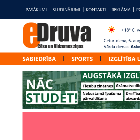
PASĀKUMI
SLUDINĀJUMI
KONTAKTI
REKLĀMA
P
+18° C, vē
Ceturtdiena, 6. au
Vārda dienas:
Asko
SABIEDRĪBA
SPORTS
IZGLĪTĪBA 