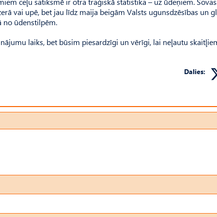
em ceļu satiksmē ir otra traģiskā statistika – uz ūdeņiem. Šovas
s ezerā vai upē, bet jau līdz maija beigām Valsts ugunsdzēsības un 
nā no ūdenstilpēm.
inājumu laiks, bet būsim piesardzīgi un vērīgi, lai neļautu skaitļie
Dalies: