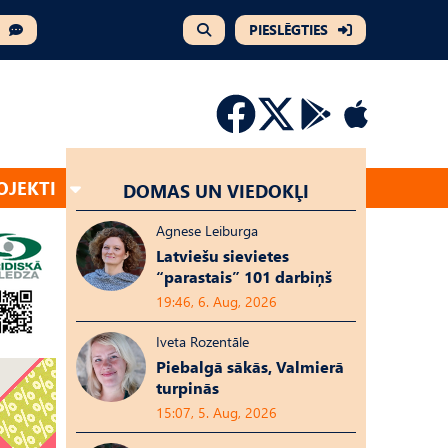
PIESLĒGTIES
OJEKTI
DOMAS UN VIEDOKĻI
Agnese Leiburga
Latviešu sievietes
“parastais” 101 darbiņš
19:46, 6. Aug, 2026
Iveta Rozentāle
Piebalgā sākās, Valmierā
turpinās
15:07, 5. Aug, 2026