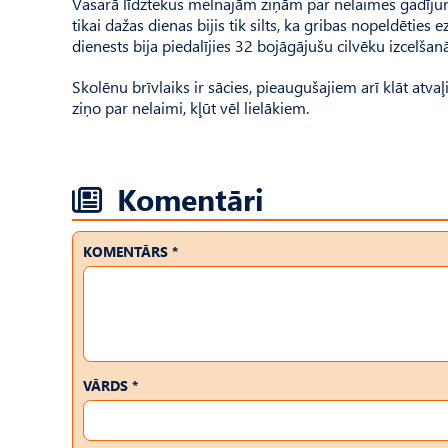
Vasarā līdztekus melnajām ziņām par nelaimes gadījumi
tikai dažas dienas bijis tik silts, ka gribas nopeldētie
dienests bija piedalījies 32 bojāgājušu cilvēku izcelša
Skolēnu brīvlaiks ir sācies, pieaugušajiem arī klāt atvaļ
ziņo par nelaimi, kļūt vēl lielākiem.
Komentāri
KOMENTĀRS *
VĀRDS *