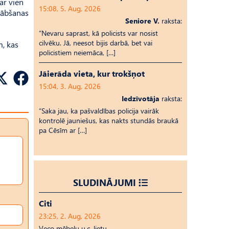
ar vien
15:08, 5. Aug, 2026
glābšanas
Seniore V.
raksta:
“Nevaru saprast, kā policists var nosist
cilvēku. Jā, neesot bijis darbā, bet vai
m, kas
policistiem neiemāca, […]
Jāierāda vieta, kur trokšņot
15:04, 3. Aug, 2026
Iedzīvotāja
raksta:
“Saka jau, ka pašvaldības policija vairāk
kontrolē jauniešus, kas nakts stundās braukā
pa Cēsīm ar […]
SLUDINĀJUMI
Citi
23:25, 2. Aug, 2026
Veco mēbeļu u.c. lietu