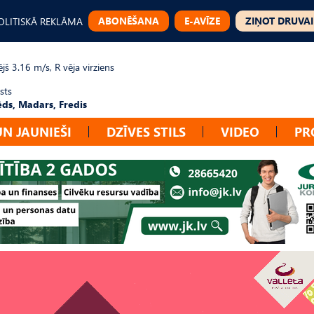
ABONĒŠANA
E-AVĪZE
ZIŅOT DRUVAI
OLITISKĀ REKLĀMA
jš 3.16 m/s, R vēja virziens
sts
ēds, Madars, Fredis
UN JAUNIEŠI
DZĪVES STILS
VIDEO
PR