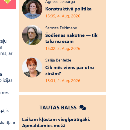
Agnese Leiburga
Konstruktīvā politika
15:05, 4. Aug, 2026
Sarmīte Feldmane
Šodienas nākotne — tik
ceļu
tālu nu esam
em
15:02, 3. Aug, 2026
ams, arī
Sallija Benfelde
Cik mēs viens par otru
zinām?
la
licijas
15:01, 2. Aug, 2026
ksmes
TAUTAS BALSS
gājis
Laikam kļūstam vieglprātīgāki.
aitļa ir
Apmaldamies mežā