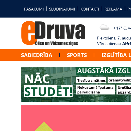
PASĀKUMI
SLUDINĀJUMI
KONTAKTI
REKLĀMA
P
+17° C, vē
Piektdiena, 7. augu
Vārda dienas:
Alfr
SABIEDRĪBA
SPORTS
IZGLĪTĪBA 