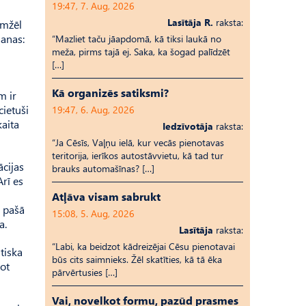
19:47, 7. Aug, 2026
Lasītāja R.
raksta:
emžēl
šanas:
“Mazliet taču jāapdomā, kā tiksi laukā no
meža, pirms tajā ej. Saka, ka šogad palīdzēt
[…]
Kā organizēs satiksmi?
m ir
cietuši
19:47, 6. Aug, 2026
kaita
Iedzīvotāja
raksta:
“Ja Cēsīs, Vaļņu ielā, kur vecās pienotavas
teritorija, ierīkos autostāvvietu, kā tad tur
ācijas
brauks automašīnas? […]
rī es
Atļāva visam sabrukt
ā pašā
15:08, 5. Aug, 2026
a.
Lasītāja
raksta:
“Labi, ka beidzot kādreizējai Cēsu pienotavai
tiska
būs cits saimnieks. Žēl skatīties, kā tā ēka
ot
pārvērtusies […]
Vai, novelkot formu, pazūd prasmes