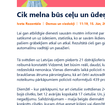
Cik melna būs ceļu un ūdeņ
Iveta Rozentāle
Domas un viedokļi
11:19, 15. Jūn, 
Lai gan atbildīgie dienesti sausām mutēm informē par
satiksmē un uz ūdeņiem, statistika, ko ar savām ikdiena
pašiem grābekļiem atkal un atkal. Rezultātā cieš gan gāj
automašīnu vadītāji un pasažieri.
Tā svētdien uz Latvijas ceļiem pieķerts 21 dzērājšoferis 
reibumā konstatēti Vidzemē, bet būsim reāli, daudzi, ka
redzeslokā nenonāca. Vienas diennakts laikā policisti
braukšanas ātruma pārsniegšanu, kā arī četri autovad
noteikumu pārkāpumiem policisti noformējuši 439 pro
Diemžēl – kur pārkāpumi, tur arī cietušie: svētdienas 2
bojā cilvēks, bet 12 avārijās kopskaitā 17 cietušie. Un, j
negadījumu. Salīdzinājumam – maija beigās diennaktī sat
konkrēts cilvēks, kuram dzīve apmet kūleni vai diemžēl