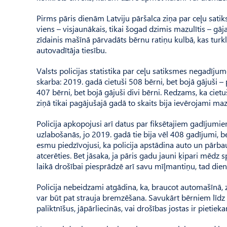
Pirms pāris dienām Latviju pāršalca ziņa par ceļu sati
viens – visjaunākais, tikai šogad dzimis mazulītis – g
zīdainis mašīnā pārvadāts bērnu ratiņu kulbā, kas tur
autovadītāja tiesību.
Valsts policijas statistika par ceļu satiksmes negadīj
skarba: 2019. gadā cietuši 508 bērni, bet bojā gājuši – 
407 bērni, bet bojā gājuši divi bērni. Redzams, ka ciet
ziņā tikai pagājušajā gadā to skaits bija ievērojami mazāk
Policija apkopojusi arī datus par fiksētajiem gadījumiem
uzlabošanās, jo 2019. gadā tie bija vēl 408 gadījumi, 
esmu piedzīvojusi, ka policija apstādina auto un pārbaud
atcerēties. Bet jāsaka, ja pāris gadu jauni ķipari mēdz s
laikā drošībai piesprādzē arī savu mīļmantiņu, tad die
Policija nebeidzami atgādina, ka, braucot automašīnā, zī
var būt pat strauja bremzēšana. Savukārt bērniem līd
paliktnīšus, jāpārliecinās, vai drošības jostas ir pietieka