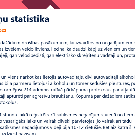
u statistika
2022
 dažādiem drošības pasākumiem, lai izvairītos no negadījumiem 
s izvēlēm veido ikviens, liecina, ka daudzi kāpj uz vieniem un ti
ēji, gan velosipēdisti, gan elektrisko skrejriteņu vadītāji un, prot
un viens narkotikas lietojis autovadītājs, divi autovadītāji alkoho
s bija pārmēru lietojuši alkoholu un tomēr sēdušies pie stūres, po
 noformējuši 214 administratīvā pārkāpuma protokolus par atļautā
ītāji apturēti par agresīvu braukšanu. Kopumā par dažādiem sati
tokolus.
4 stundu laikā reģistrēts 71 satiksmes negadījums, vienā no tiem 
o vasarīgāks laiks un vairāk cilvēki pārvietojas, jo vairāk arī tādu
iksmes negadījumos vidēji bija 10-12 cietušie. Bet aiz katra šī sk
 izdziest pavisam.