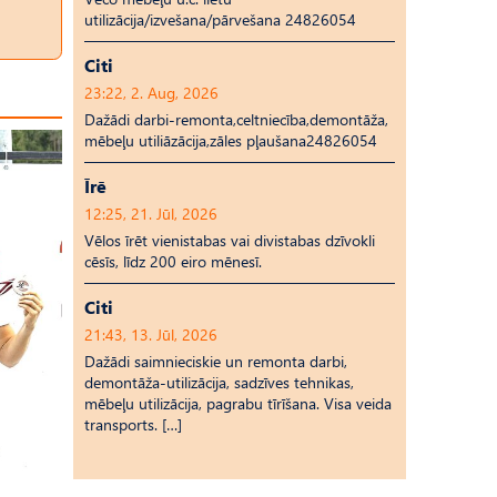
utilizācija/izvešana/pārvešana 24826054
Citi
23:22, 2. Aug, 2026
Dažādi darbi-remonta,celtniecība,demontāža,
mēbeļu utiliāzācija,zāles pļaušana24826054
Īrē
12:25, 21. Jūl, 2026
Vēlos īrēt vienistabas vai divistabas dzīvokli
cēsīs, līdz 200 eiro mēnesī.
Citi
21:43, 13. Jūl, 2026
Dažādi saimnieciskie un remonta darbi,
demontāža-utilizācija, sadzīves tehnikas,
mēbeļu utilizācija, pagrabu tīrīšana. Visa veida
transports. […]