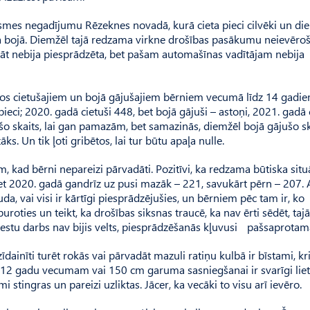
ksmes negadījumu Rēzeknes novadā, kurā cieta pieci cilvēki un di
āja bojā. Diemžēl tajā redzama virkne drošības pasākumu neievēro
klāt nebija piesprādzēta, bet pašam automašīnas vadītājam nebija
umos cietušajiem un bojā gājušajiem bērniem vecumā līdz 14 gadie
pieci; 2020. gadā cietuši 448, bet bojā gājuši – astoņi, 2021. gadā 
ušo skaits, lai gan pamazām, bet samazinās, diemžēl bojā gājušo s
s. Un tik ļoti gribētos, lai tur būtu apaļa nulle.
, kad bērni nepareizi pārvadāti. Pozitīvi, ka redzama būtiska situ
bet 2020. gadā gandrīz uz pusi mazāk – 221, savukārt pērn – 207. A
a, vai visi ir kārtīgi piesprādzējušies, un bērniem pēc tam ir, ko
puroties un teikt, ka drošības siksnas traucē, ka nav ērti sēdēt, taj
nestu darbs nav bijis velts, piesprādzēšanās kļuvusi pašsaprotam
dainīti turēt rokās vai pārvadāt mazuli ratiņu kulbā ir bīstami, kri
z 12 gadu vecumam vai 150 cm garuma sasniegšanai ir svarīgi liet
mi stingras un pareizi uzliktas. Jācer, ka vecāki to visu arī ievēro.