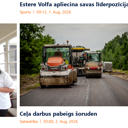
Estere Volfa apliecina savas līderpozīcij
Sports
09:12, 1. Aug, 2026
Ceļa darbus pabeigs šoruden
Sabiedrība
03:00, 2. Aug, 2026