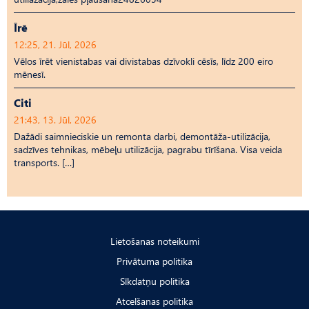
Īrē
12:25, 21. Jūl, 2026
Vēlos īrēt vienistabas vai divistabas dzīvokli cēsīs, līdz 200 eiro
mēnesī.
Citi
21:43, 13. Jūl, 2026
Dažādi saimnieciskie un remonta darbi, demontāža-utilizācija,
sadzīves tehnikas, mēbeļu utilizācija, pagrabu tīrīšana. Visa veida
transports. […]
Lietošanas noteikumi
Privātuma politika
Sīkdatņu politika
Atcelšanas politika