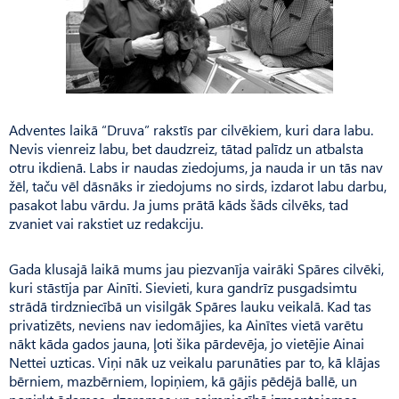
Adventes laikā “Druva” rakstīs par cilvēkiem, kuri dara labu.
Nevis vienreiz labu, bet daudzreiz, tātad palīdz un atbalsta
otru ikdienā. Labs ir naudas ziedojums, ja nauda ir un tās nav
žēl, taču vēl dāsnāks ir ziedojums no sirds, izdarot labu darbu,
pasakot labu vārdu. Ja jums prātā kāds šāds cilvēks, tad
zvaniet vai rakstiet uz redakciju.
Gada klusajā laikā mums jau piezvanīja vairāki Spāres cilvēki,
kuri stāstīja par Ainīti. Sievieti, kura gandrīz pusgadsimtu
strādā tirdzniecībā un visilgāk Spāres lauku veikalā. Kad tas
privatizēts, neviens nav iedomājies, ka Ainītes vietā varētu
nākt kāda gados jauna, ļoti šika pārdevēja, jo vietējie Ainai
Nettei uzticas. Viņi nāk uz veikalu parunāties par to, kā klājas
bērniem, mazbērniem, lopiņiem, kā gājis pēdējā ballē, un