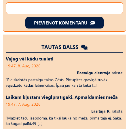
PIEVIENOT KOMENTĀRU
TAUTAS BALSS
Vajag vēl kādu tualeti
19:47, 8. Aug, 2026
Pastaigu cienītāja
raksta:
“Pie skaistās pastaigu takas Cēsīs, Pirtupītes graviņā tuvāk
vajadzētu kādas labierīcības. Īpaši jau karstā laikā […]
Laikam kļūstam vieglprātīgāki. Apmaldamies mežā
19:47, 7. Aug, 2026
Lasītāja R.
raksta:
“Mazliet taču jāapdomā, kā tiksi laukā no meža, pirms tajā ej. Saka,
ka šogad palīdzēt […]