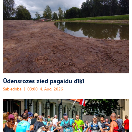
Ūdensrozes zied pagaidu dīķī
Sabiedrība
03:00, 4. Aug, 2026