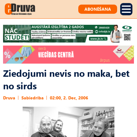
ABONĒŠANA
Ziedojumi nevis no maka, bet
no sirds
Druva
Sabiedrība
02:00, 2. Dec, 2006