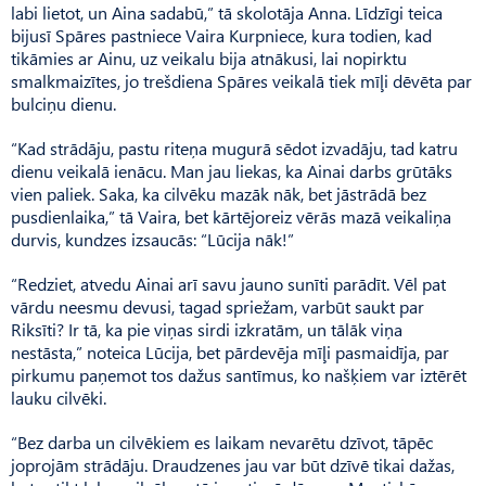
labi lietot, un Aina sadabū,” tā skolotāja Anna. Līdzīgi teica
bijusī Spāres pastniece Vaira Kurpniece, kura todien, kad
tikāmies ar Ainu, uz veikalu bija atnākusi, lai nopirktu
smalkmaizītes, jo trešdiena Spāres veikalā tiek mīļi dēvēta par
bulciņu dienu.
“Kad strādāju, pastu riteņa mugurā sēdot izvadāju, tad katru
dienu veikalā ienācu. Man jau liekas, ka Ainai darbs grūtāks
vien paliek. Saka, ka cilvēku mazāk nāk, bet jāstrādā bez
pusdienlaika,” tā Vaira, bet kārtējoreiz vērās mazā veikaliņa
durvis, kundzes izsaucās: “Lūcija nāk!”
“Redziet, atvedu Ainai arī savu jauno sunīti parādīt. Vēl pat
vārdu neesmu devusi, tagad spriežam, varbūt saukt par
Riksīti? Ir tā, ka pie viņas sirdi izkratām, un tālāk viņa
nestāsta,” noteica Lūcija, bet pārdevēja mīļi pasmaidīja, par
pirkumu paņemot tos dažus santīmus, ko našķiem var iztērēt
lauku cilvēki.
“Bez darba un cilvēkiem es laikam nevarētu dzīvot, tāpēc
joprojām strādāju. Draudzenes jau var būt dzīvē tikai dažas,