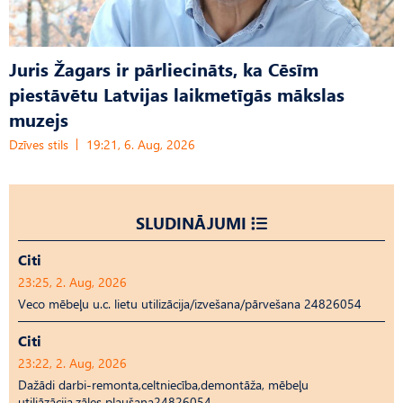
Juris Žagars ir pārliecināts, ka Cēsīm
piestāvētu Latvijas laikmetīgās mākslas
muzejs
Dzīves stils
19:21, 6. Aug, 2026
SLUDINĀJUMI
Citi
23:25, 2. Aug, 2026
Veco mēbeļu u.c. lietu utilizācija/izvešana/pārvešana 24826054
Citi
23:22, 2. Aug, 2026
Dažādi darbi-remonta,celtniecība,demontāža, mēbeļu
utiliāzācija,zāles pļaušana24826054