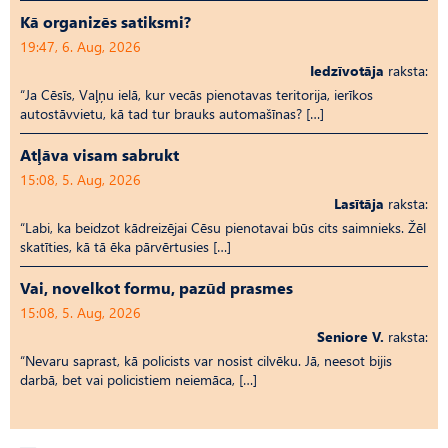
Kā organizēs satiksmi?
19:47, 6. Aug, 2026
Iedzīvotāja
raksta:
“Ja Cēsīs, Vaļņu ielā, kur vecās pienotavas teritorija, ierīkos
autostāvvietu, kā tad tur brauks automašīnas? […]
Atļāva visam sabrukt
15:08, 5. Aug, 2026
Lasītāja
raksta:
“Labi, ka beidzot kādreizējai Cēsu pienotavai būs cits saimnieks. Žēl
skatīties, kā tā ēka pārvērtusies […]
Vai, novelkot formu, pazūd prasmes
15:08, 5. Aug, 2026
Seniore V.
raksta:
“Nevaru saprast, kā policists var nosist cilvēku. Jā, neesot bijis
darbā, bet vai policistiem neiemāca, […]