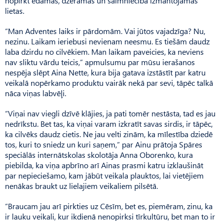
nopirkt ēdamas, dzeramas un saimniecībā izmantojamas
lietas.
“Man Adventes laiks ir pārdomām. Vai jūtos vajadzīga? Nu,
nezinu. Laikam ieriebusi nevienam neesmu. Es tiešām daudz
laba dzirdu no cilvēkiem. Man laikam paveicies, ka neviens
nav sliktu vārdu teicis,” apmulsumu par mūsu ierašanos
nespēja slēpt Aina Nette, kura bija gatava izstāstīt par katru
veikalā nopērkamo produktu vairāk nekā par sevi, tāpēc talkā
nāca viņas labvēļi.
“Viņai nav viegli dzīvē klājies, ja pati tomēr nestāsta, tad es jau
nedrīkstu. Bet tas, ka viņai varam izkratīt savas sirdis, ir tāpēc,
ka cilvēks daudz cietis. Ne jau velti zinām, ka mīlestība dziedē
tos, kuri to sniedz un kuri saņem,” par Ainu prātoja Spāres
speciālās internātskolas skolotāja Anna Oborenko, kura
piebilda, ka viņa apbrīno arī Ainas prasmi katru izklaušināt
par nepieciešamo, kam jābūt veikala plauktos, lai vietējiem
nenākas braukt uz lielajiem veikaliem pilsētā.
“Braucam jau arī pirkties uz Cēsīm, bet es, piemēram, zinu, ka
ir lauku veikali, kur ikdienā nenopirksi tīrkultūru, bet man to ir