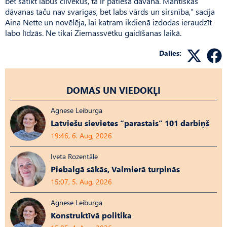
bet satikt labus cilvēkus, tā ir patiesā dāvana. Mantiskās
dāvanas taču nav svarīgas, bet labs vārds un sirsnība,” sacīja
Aina Nette un novēlēja, lai katram ikdienā izdodas ieraudzīt
labo līdzās. Ne tikai Ziemassvētku gaidīšanas laikā.
Dalies:
DOMAS UN VIEDOKĻI
Agnese Leiburga
Latviešu sievietes “parastais” 101 darbiņš
19:46, 6. Aug, 2026
Iveta Rozentāle
Piebalgā sākās, Valmierā turpinās
15:07, 5. Aug, 2026
Agnese Leiburga
Konstruktīvā politika