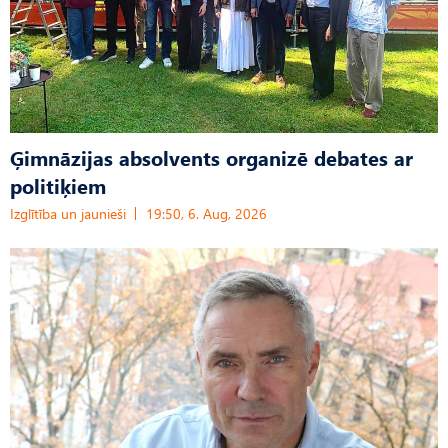
Ģimnāzijas absolvents organizē debates ar
politiķiem
Izglītība un jaunieši
19:50, 6. Aug, 2026