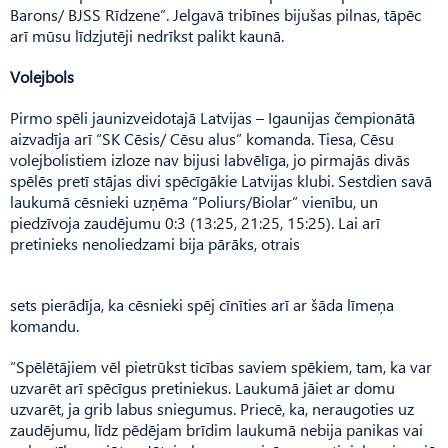
Barons/ BJSS Rīdzene”. Jelgavā tribīnes bijušas pilnas, tāpēc
arī mūsu līdzjutēji nedrīkst palikt kaunā.
Volejbols
Pirmo spēli jaunizveidotajā Latvijas – Igaunijas čempionātā
aizvadīja arī “SK Cēsis/ Cēsu alus” komanda. Tiesa, Cēsu
volejbolistiem izloze nav bijusi labvēlīga, jo pirmajās divās
spēlēs pretī stājas divi spēcīgākie Latvijas klubi. Sestdien savā
laukumā cēsnieki uzņēma “Poliurs/Biolar” vienību, un
piedzīvoja zaudējumu 0:3 (13:25, 21:25, 15:25). Lai arī
pretinieks nenoliedzami bija pārāks, otrais
sets pierādīja, ka cēsnieki spēj cīnīties arī ar šāda līmeņa
komandu.
“Spēlētājiem vēl pietrūkst ticības saviem spēkiem, tam, ka var
uzvarēt arī spēcīgus pretiniekus. Laukumā jāiet ar domu
uzvarēt, ja grib labus sniegumus. Priecē, ka, neraugoties uz
zaudējumu, līdz pēdējam brīdim laukumā nebija panikas vai