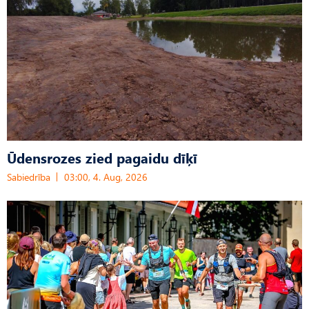
Ūdensrozes zied pagaidu dīķī
Sabiedrība
03:00, 4. Aug, 2026