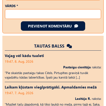
VĀRDS *
PIEVIENOT KOMENTĀRU
TAUTAS BALSS
Vajag vēl kādu tualeti
19:47, 8. Aug, 2026
Pastaigu cienītāja
raksta:
“Pie skaistās pastaigu takas Cēsīs, Pirtupītes graviņā tuvāk
vajadzētu kādas labierīcības. Īpaši jau karstā laikā […]
Laikam kļūstam vieglprātīgāki. Apmaldamies mežā
19:47, 7. Aug, 2026
Lasītāja R.
raksta:
“Mazliet taču jāapdomā, kā tiksi laukā no meža, pirms tajā ej. Saka,