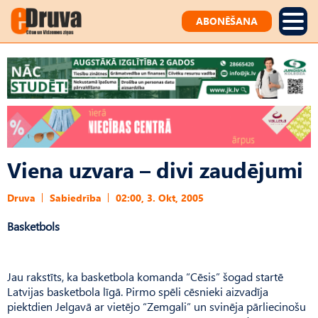
ABONĒŠANA
Viena uzvara – divi zaudējumi
Druva
Sabiedrība
02:00, 3. Okt, 2005
Basketbols
Jau rakstīts, ka basketbola komanda “Cēsis” šogad startē
Latvijas basketbola līgā. Pirmo spēli cēsnieki aizvadīja
piektdien Jelgavā ar vietējo “Zemgali” un svinēja pārliecinošu