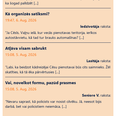
ka šogad palīdzēt […]
Kā organizēs satiksmi?
19:47, 6. Aug, 2026
Iedzīvotāja
raksta:
“Ja Cēsīs, Vaļņu ielā, kur vecās pienotavas teritorija, ierīkos
autostāvvietu, kā tad tur brauks automašīnas? […]
Atļāva visam sabrukt
15:08, 5. Aug, 2026
Lasītāja
raksta:
“Labi, ka beidzot kādreizējai Cēsu pienotavai būs cits saimnieks. Žēl
skatīties, kā tā ēka pārvērtusies […]
Vai, novelkot formu, pazūd prasmes
15:08, 5. Aug, 2026
Seniore V.
raksta:
“Nevaru saprast, kā policists var nosist cilvēku. Jā, neesot bijis
darbā, bet vai policistiem neiemāca, […]