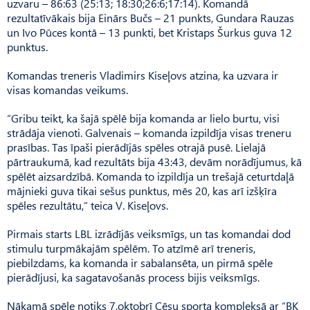
uzvaru – 86:63 (25:13; 18:30;26:6;17:14). Komandā
rezultatīvākais bija Einārs Bučs – 21 punkts, Gundara Rauzas
un Ivo Pūces kontā – 13 punkti, bet Kristaps Šurkus guva 12
punktus.
Komandas treneris Vladimirs Kiseļovs atzina, ka uzvara ir
visas komandas veikums.
“Gribu teikt, ka šajā spēlē bija komanda ar lielo burtu, visi
strādāja vienoti. Galvenais – komanda izpildīja visas treneru
prasības. Tas īpaši pierādījās spēles otrajā pusē. Lielajā
pārtraukumā, kad rezultāts bija 43:43, devām norādījumus, kā
spēlēt aizsardzībā. Komanda to izpildīja un trešajā ceturtdaļā
mājnieki guva tikai sešus punktus, mēs 20, kas arī izšķīra
spēles rezultātu,” teica V. Kiseļovs.
Pirmais starts LBL izrādījās veiksmīgs, un tas komandai dod
stimulu turpmākajām spēlēm. To atzīmē arī treneris,
piebilzdams, ka komanda ir sabalansēta, un pirmā spēle
pierādījusi, ka sagatavošanās process bijis veiksmīgs.
Nākamā spēle notiks 7.oktobrī Cēsu sporta kompleksā ar “BK