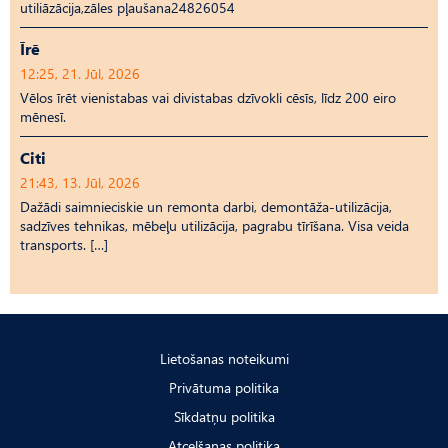
utiliāzācija,zāles pļaušana24826054
Īrē
12:25, 21. Jūl, 2026
Vēlos īrēt vienistabas vai divistabas dzīvokli cēsīs, līdz 200 eiro
mēnesī.
Citi
21:43, 13. Jūl, 2026
Dažādi saimnieciskie un remonta darbi, demontāža-utilizācija,
sadzīves tehnikas, mēbeļu utilizācija, pagrabu tīrīšana. Visa veida
transports. […]
Lietošanas noteikumi
Privātuma politika
Sīkdatņu politika
Atcelšanas politika