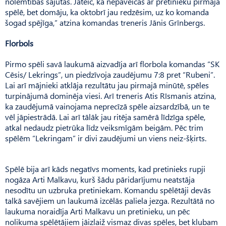
nolemtības sajūtas. Jāteic, ka nepaveicās ar pretinieku pirmajā
spēlē, bet domāju, ka oktobrī jau redzēsim, uz ko komanda
šogad spējīga,” atzina komandas treneris Jānis Grīnbergs.
Florbols
Pirmo spēli savā laukumā aizvadīja arī florbola komandas “SK
Cēsis/ Lekrings”, un piedzīvoja zaudējumu 7:8 pret “Rubeni”.
Lai arī mājnieki atklāja rezultātu jau pirmajā minūtē, spēles
turpinājumā dominēja viesi. Arī treneris Atis Rīsmanis atzina,
ka zaudējumā vainojama neprecīzā spēle aizsardzībā, un te
vēl jāpiestrādā. Lai arī tālāk jau ritēja samērā līdzīga spēle,
atkal nedaudz pietrūka līdz veiksmīgām beigām. Pēc trim
spēlēm “Lekringam” ir divi zaudējumi un viens neiz-šķirts.
Spēlē bija arī kāds negatīvs moments, kad pretinieks rupji
nogāza Arti Malkavu, kurš šādu pāridarījumu neatstāja
nesodītu un uzbruka pretiniekam. Komandu spēlētāji devās
talkā savējiem un laukumā izcēlās paliela jezga. Rezultātā no
laukuma noraidīja Arti Malkavu un pretinieku, un pēc
nolikuma spēlētājiem jāizlaiž vismaz divas spēles, bet klubam