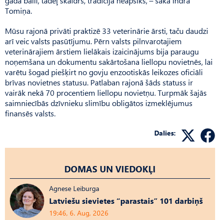
gada balli, tādēļ skaidrs, tradīcija neapsīks, – saka Indra
Tomiņa.
Mūsu rajonā privāti praktizē 33 veterinārie ārsti, taču daudzi
arī veic valsts pasūtījumu. Pērn valsts pilnvarotajiem
veterinārajiem ārstiem lielākais izaicinājums bija paraugu
noņemšana un dokumentu sakārtošana liellopu novietnēs, lai
varētu šogad piešķirt no govju enzootiskās leikozes oficiāli
brīvas novietnes statusu. Patlaban rajonā šāds statuss ir
vairāk nekā 70 procentiem liellopu novietņu. Turpmāk šajās
saimniecībās dzīvnieku slimību obligātos izmeklējumus
finansēs valsts.
Dalies:
DOMAS UN VIEDOKĻI
Agnese Leiburga
Latviešu sievietes “parastais” 101 darbiņš
19:46, 6. Aug, 2026