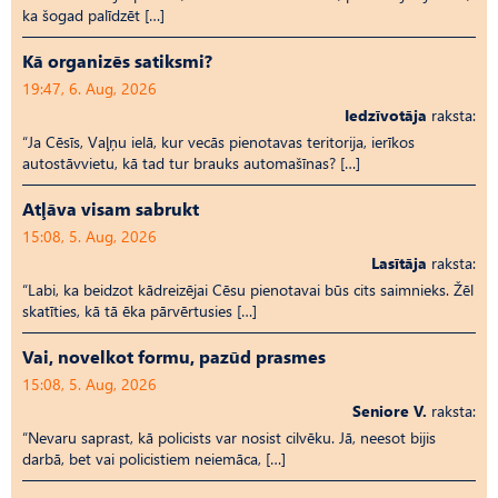
ka šogad palīdzēt […]
Kā organizēs satiksmi?
19:47, 6. Aug, 2026
Iedzīvotāja
raksta:
“Ja Cēsīs, Vaļņu ielā, kur vecās pienotavas teritorija, ierīkos
autostāvvietu, kā tad tur brauks automašīnas? […]
Atļāva visam sabrukt
15:08, 5. Aug, 2026
Lasītāja
raksta:
“Labi, ka beidzot kādreizējai Cēsu pienotavai būs cits saimnieks. Žēl
skatīties, kā tā ēka pārvērtusies […]
Vai, novelkot formu, pazūd prasmes
15:08, 5. Aug, 2026
Seniore V.
raksta:
“Nevaru saprast, kā policists var nosist cilvēku. Jā, neesot bijis
darbā, bet vai policistiem neiemāca, […]