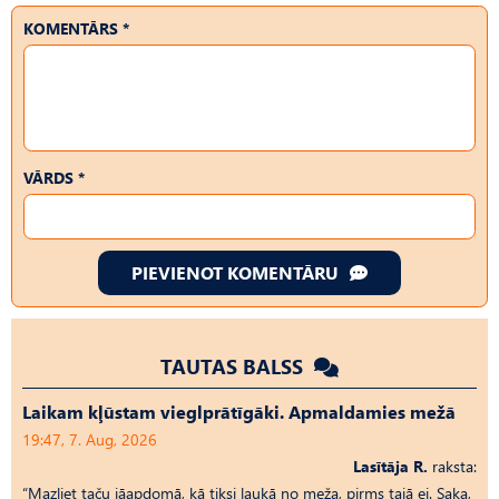
KOMENTĀRS *
VĀRDS *
PIEVIENOT KOMENTĀRU
TAUTAS BALSS
Laikam kļūstam vieglprātīgāki. Apmaldamies mežā
19:47, 7. Aug, 2026
Lasītāja R.
raksta:
“Mazliet taču jāapdomā, kā tiksi laukā no meža, pirms tajā ej. Saka,