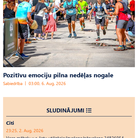
Pozitīvu emociju pilna nedēļas nogale
Sabiedrība
03:00, 6. Aug, 2026
SLUDINĀJUMI
Citi
23:25, 2. Aug, 2026
Veco mēbeļu u.c. lietu utilizācija/izvešana/pārvešana 24826054