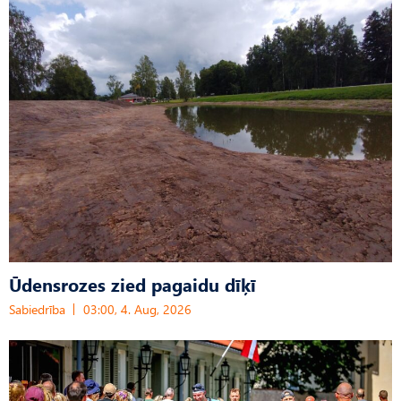
Ūdensrozes zied pagaidu dīķī
Sabiedrība
03:00, 4. Aug, 2026