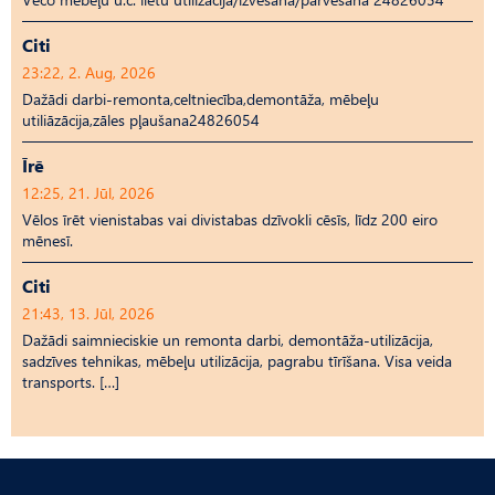
Citi
23:22, 2. Aug, 2026
Dažādi darbi-remonta,celtniecība,demontāža, mēbeļu
utiliāzācija,zāles pļaušana24826054
Īrē
12:25, 21. Jūl, 2026
Vēlos īrēt vienistabas vai divistabas dzīvokli cēsīs, līdz 200 eiro
mēnesī.
Citi
21:43, 13. Jūl, 2026
Dažādi saimnieciskie un remonta darbi, demontāža-utilizācija,
sadzīves tehnikas, mēbeļu utilizācija, pagrabu tīrīšana. Visa veida
transports. […]