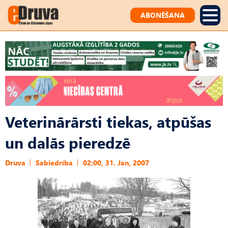
ABONĒŠANA
Veterinārārsti tiekas, atpūšas
un dalās pieredzē
Druva
Sabiedrība
02:00, 31. Jan, 2007