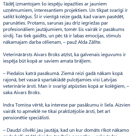
Tādēļ izmantojam šo iespēju iepazīties ar jauniem
uzņēmumiem, interesantiem projektiem. Un tikpat svarīgi ir
satikt kolēģus. Šī ir vienīgā reize gadā, kad varam pasēdēt,
parunāties. Protams, sarunas jau drīz iegriežas par
profesionāliem jautājumiem, tomēr šis vairāk ir pasākums
sirdij. Tas tiek gaidīts, un pēc tā ir labas emocijas, stimuls
nākamajam darba cēlienam, – pauž Alda Zālīte.
Veterinārārsts Aivars Broks atzīst, ka galvenais ieguvums ir
iespēja būt kopā ar saviem amata brāļiem.
– Piedalos katrā pasākumā. Ziemā reizi gadā nākam kopā
rajonā, bet vasarā spartakiādē pulcējamies visi Latvijas
veterinārie ārsti. Man ir svarīgi atpūsties kopā ar kolēģiem, –
saka Aivars Broks.
Indra Tomiņa vērtē, ka interese par pasākumu ir liela. Aizvien
vairāk to apmeklē ne tikai praktizējošie ārsti, bet arī
pensionētie speciālisti.
– Daudzi cilvēki jau jautāja, kad un kur domāts rīkot nākamo