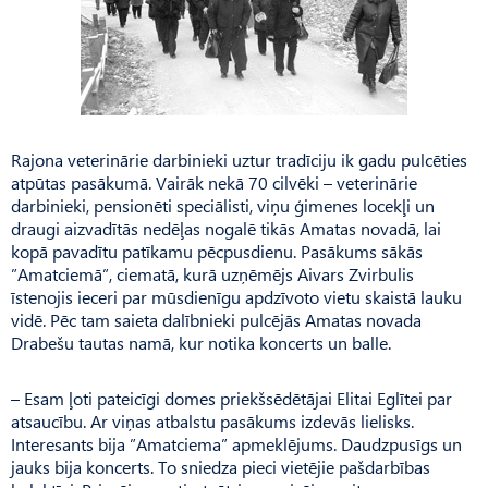
Rajona veterinārie darbinieki uztur tradīciju ik gadu pulcēties
atpūtas pasākumā. Vairāk nekā 70 cilvēki – veterinārie
darbinieki, pensionēti speciālisti, viņu ģimenes locekļi un
draugi aizvadītās nedēļas nogalē tikās Amatas novadā, lai
kopā pavadītu patīkamu pēcpusdienu. Pasākums sākās
”Amatciemā”, ciematā, kurā uzņēmējs Aivars Zvirbulis
īstenojis ieceri par mūsdienīgu apdzīvoto vietu skaistā lauku
vidē. Pēc tam saieta dalībnieki pulcējās Amatas novada
Drabešu tautas namā, kur notika koncerts un balle.
– Esam ļoti pateicīgi domes priekšsēdētājai Elitai Eglītei par
atsaucību. Ar viņas atbalstu pasākums izdevās lielisks.
Interesants bija ”Amatciema” apmeklējums. Daudzpusīgs un
jauks bija koncerts. To sniedza pieci vietējie pašdarbības