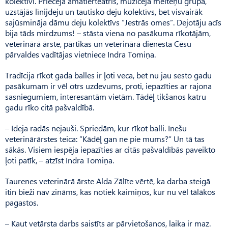
kolektīvi. Priecēja amatierteātris, muzicēja meiteņu grupa,
uzstājās līnijdeju un tautisko deju kolektīvs, bet visvairāk
sajūsmināja dāmu deju kolektīvs ”Jestrās omes”. Dejotāju acīs
bija tāds mirdzums! – stāsta viena no pasākuma rīkotājām,
veterinārā ārste, pārtikas un veterinārā dienesta Cēsu
pārvaldes vadītājas vietniece Indra Tomiņa.
Tradīcija rīkot gada balles ir ļoti veca, bet nu jau sesto gadu
pasākumam ir vēl otrs uzdevums, proti, iepazīties ar rajona
sasniegumiem, interesantām vietām. Tādēļ tikšanos katru
gadu rīko citā pašvaldībā.
– Ideja radās nejauši. Spriedām, kur rīkot balli. Inešu
veterinārārstes teica: ”Kādēļ gan ne pie mums?” Un tā tas
sākās. Visiem iespēja iepazīties ar citās pašvaldībās paveikto
ļoti patīk, – atzīst Indra Tomiņa.
Taurenes veterinārā ārste Alda Zālīte vērtē, ka darba steigā
itin bieži nav zināms, kas notiek kaimiņos, kur nu vēl tālākos
pagastos.
– Kaut vetārsta darbs saistīts ar pārvietošanos, laika ir maz.