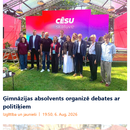
Ģimnāzijas absolvents organizē debates ar
politiķiem
Izglītība un jaunieši
19:50, 6. Aug, 2026