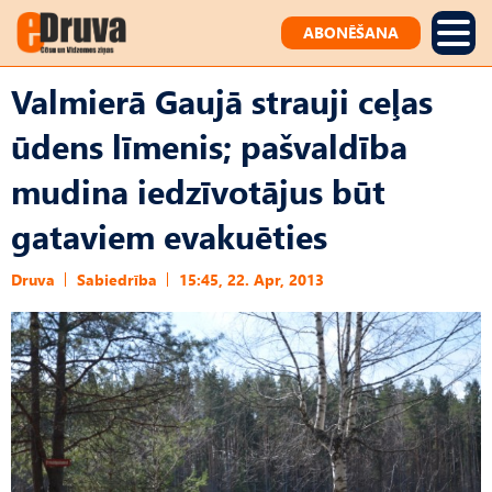
ABONĒŠANA
Valmierā Gaujā strauji ceļas
ūdens līmenis; pašvaldība
mudina iedzīvotājus būt
gataviem evakuēties
Druva
Sabiedrība
15:45, 22. Apr, 2013