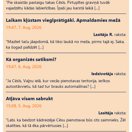
“Pie skaistās pastaigu takas Cēsīs, Pirtupītes graviņā tuvāk
vajadzētu kādas labierīcības. Īpaši jau karstā laikā […]
Laikam kļūstam vieglprātīgāki. Apmaldamies mežā
19:47, 7. Aug, 2026
Lasītāja R.
raksta:
“Mazliet taču jāapdomā, kā tiksi laukā no meža, pirms tajā ej. Saka,
ka šogad palīdzēt […]
Kā organizēs satiksmi?
19:47, 6. Aug, 2026
Iedzīvotāja
raksta:
“Ja Cēsīs, Vaļņu ielā, kur vecās pienotavas teritorija, ierīkos
autostāvvietu, kā tad tur brauks automašīnas? […]
Atļāva visam sabrukt
15:08, 5. Aug, 2026
Lasītāja
raksta:
“Labi, ka beidzot kādreizējai Cēsu pienotavai būs cits saimnieks. Žēl
skatīties, kā tā ēka pārvērtusies […]