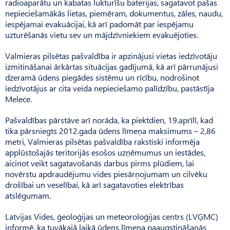
radioaparātu un kabatas lukturīšu baterijas, sagatavot pašas
nepieciešamākās lietas, piemēram, dokumentus, zāles, naudu,
iespējamai evakuācijai, kā arī padomāt par iespējamu
uzturēšanās vietu sev un mājdzīvniekiem evakuējoties.
Valmieras pilsētas pašvaldība ir apzinājusi vietas iedzīvotāju
izmitināšanai ārkārtas situācijas gadījumā, kā arī pārrunājusi
dzeramā ūdens piegādes sistēmu un rīcību, nodrošinot
iedzīvotājus ar cita veida nepieciešamo palīdzību, pastāstīja
Melece.
Pašvaldības pārstāve arī norāda, ka piektdien, 19.aprīlī, kad
tika pārsniegts 2012.gada ūdens līmeņa maksimums – 2,86
metri, Valmieras pilsētas pašvaldība rakstiski informēja
applūstošajās teritorijās esošos uzņēmumus un iestādes,
aicinot veikt sagatavošanās darbus pirms plūdiem, lai
novērstu apdraudējumu vides piesārņojumam un cilvēku
drošībai un veselībai, kā arī sagatavoties elektrības
atslēgumam.
Latvijas Vides, ģeoloģijas un meteoroloģijas centrs (LVĢMC)
informē, ka tuvākajā laikā ūdens līmeņa paaugstināšanās