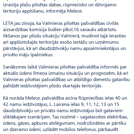
izraisīja plašu pilsētas dabas, rūpniecisko un dzīvojamo
teritoriju applūšanu, informēja Melece.
LETA jau ziņoja, ka Valmieras pilsētas pašvaldības civilās
aizsardzības komisija šodien plkst.16 sasauks atkārtotu
tikšanos par plūdu situāciju Valmierā, mudinot tajā ierasties
arī applūstošajās teritorijās esošo iestāžu un uzņēmumu
pārstāvjus, kā arī daudzdzīvokļu namu apsaimniekotājus un
privāto māju īpašniekus.
Sanāksmes laikā Valmieras pilsētas pašvaldība informēs par
aktuālo ūdens līmeņa izmaiņu situāciju un prognozēm, kā arī
Valmieras pilsētas pašvaldības un atbildīgo dienestu gatavību
palīdzēt iedzīvotājiem plūdu skartajās teritorijās.
Kā norāda Melece, pašvaldība aicina Rūpniecības ielas 40 un
42 namu iedzīvotājus, L. Laicena ielas 9, 11, 12, 13 un 15
daudzdzīvokļu un privāto namu iedzīvotājus būt gataviem
sliktākajam scenārijam. Tas nozīmē – sagatavoties elektrības,
ūdens, gāzes, apkures atslēgumam, nodrošināties ar pārtiku
un dzeramo ūdeni, uzlādēt mobilos telefonus, pārbaudīt