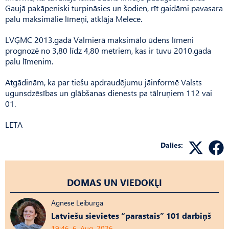
Gaujā pakāpeniski turpināsies un šodien, rīt gaidāmi pavasara
palu maksimālie līmeņi, atklāja Melece.
LVĢMC 2013.gadā Valmierā maksimālo ūdens līmeni
prognozē no 3,80 līdz 4,80 metriem, kas ir tuvu 2010.gada
palu līmenim.
Atgādinām, ka par tiešu apdraudējumu jāinformē Valsts
ugunsdzēsības un glābšanas dienests pa tālruņiem 112 vai
01.
LETA
Dalies:
DOMAS UN VIEDOKĻI
Agnese Leiburga
Latviešu sievietes “parastais” 101 darbiņš
19:46, 6. Aug, 2026