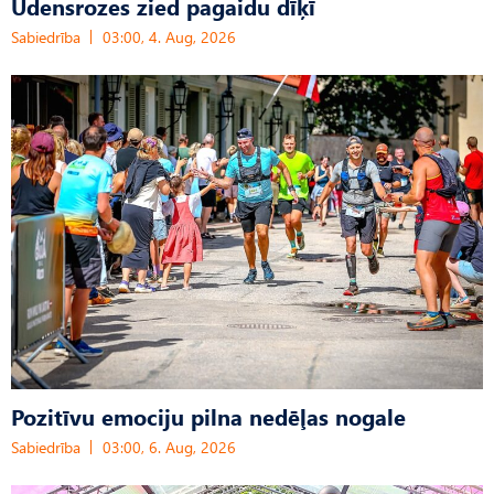
Ūdensrozes zied pagaidu dīķī
Sabiedrība
03:00, 4. Aug, 2026
Pozitīvu emociju pilna nedēļas nogale
Sabiedrība
03:00, 6. Aug, 2026