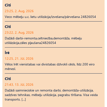
Citi
23:25, 2. Aug, 2026
Veco mēbeļu u.c. lietu utilizācija/izvešana/pārvešana 24826054
Citi
23:22, 2. Aug, 2026
Dažādi darbi-remonta,celtniecība,demontāža, mēbeļu
utiliāzācija,zāles pļaušana24826054
Īrē
12:25, 21. Jūl, 2026
Vēlos īrēt vienistabas vai divistabas dzīvokli cēsīs, līdz 200 eiro
mēnesī.
Citi
21:43, 13. Jūl, 2026
Dažādi saimnieciskie un remonta darbi, demontāža-utilizācija,
sadzīves tehnikas, mēbeļu utilizācija, pagrabu tīrīšana. Visa veida
transports. […]