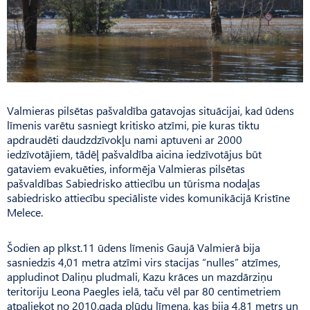
Valmieras pilsētas pašvaldība gatavojas situācijai, kad ūdens
līmenis varētu sasniegt kritisko atzīmi, pie kuras tiktu
apdraudēti daudzdzīvokļu nami aptuveni ar 2000
iedzīvotājiem, tādēļ pašvaldība aicina iedzīvotājus būt
gataviem evakuēties, informēja Valmieras pilsētas
pašvaldības Sabiedrisko attiecību un tūrisma nodaļas
sabiedrisko attiecību speciāliste vides komunikācijā Kristīne
Melece.
Šodien ap plkst.11 ūdens līmenis Gaujā Valmierā bija
sasniedzis 4,01 metra atzīmi virs stacijas “nulles” atzīmes,
appludinot Daliņu pludmali, Kazu krāces un mazdārziņu
teritoriju Leona Paegles ielā, taču vēl par 80 centimetriem
atpaliekot no 2010.gada plūdu līmeņa, kas bija 4,81 metrs un