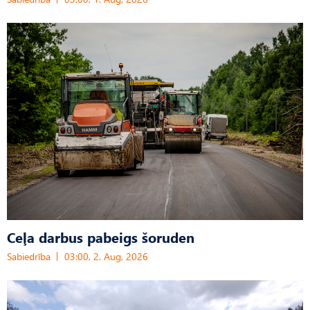
Ceļa darbus pabeigs šoruden
Sabiedrība
03:00, 2. Aug, 2026