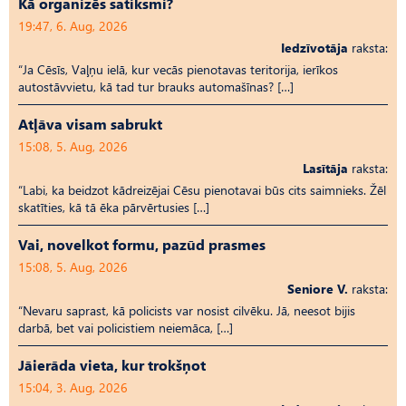
Kā organizēs satiksmi?
19:47, 6. Aug, 2026
Iedzīvotāja
raksta:
“Ja Cēsīs, Vaļņu ielā, kur vecās pienotavas teritorija, ierīkos
autostāvvietu, kā tad tur brauks automašīnas? […]
Atļāva visam sabrukt
15:08, 5. Aug, 2026
Lasītāja
raksta:
“Labi, ka beidzot kādreizējai Cēsu pienotavai būs cits saimnieks. Žēl
skatīties, kā tā ēka pārvērtusies […]
Vai, novelkot formu, pazūd prasmes
15:08, 5. Aug, 2026
Seniore V.
raksta:
“Nevaru saprast, kā policists var nosist cilvēku. Jā, neesot bijis
darbā, bet vai policistiem neiemāca, […]
Jāierāda vieta, kur trokšņot
15:04, 3. Aug, 2026