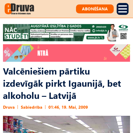
ABONĒŠANA
Valcēniešiem pārtiku
izdevīgāk pirkt Igaunijā, bet
alkoholu – Latvijā
Druva
Sabiedrība
01:46, 19. Mai, 2009