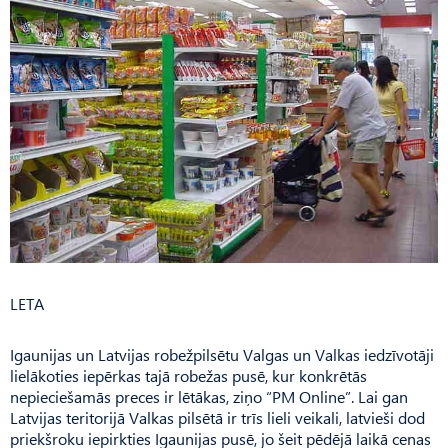
LETA
Igaunijas un Latvijas robežpilsētu Valgas un Valkas iedzīvotāji
lielākoties iepērkas tajā robežas pusē, kur konkrētās
nepieciešamās preces ir lētākas, ziņo “PM Online”. Lai gan
Latvijas teritorijā Valkas pilsētā ir trīs lieli veikali, latvieši dod
priekšroku iepirkties Igaunijas pusē, jo šeit pēdējā laikā cenas