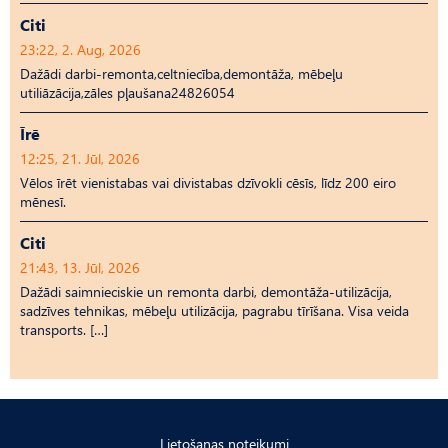
Citi
23:22, 2. Aug, 2026
Dažādi darbi-remonta,celtniecība,demontāža, mēbeļu
utiliāzācija,zāles pļaušana24826054
Īrē
12:25, 21. Jūl, 2026
Vēlos īrēt vienistabas vai divistabas dzīvokli cēsīs, līdz 200 eiro
mēnesī.
Citi
21:43, 13. Jūl, 2026
Dažādi saimnieciskie un remonta darbi, demontāža-utilizācija,
sadzīves tehnikas, mēbeļu utilizācija, pagrabu tīrīšana. Visa veida
transports. […]
Lietošanas noteikumi