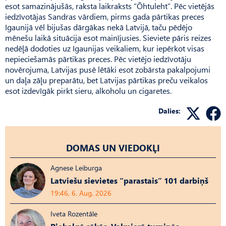
esot samazinājušās, raksta laikraksts “Õhtuleht”. Pēc vietējās
iedzīvotājas Sandras vārdiem, pirms gada pārtikas preces
Igaunijā vēl bijušas dārgākas nekā Latvijā, taču pēdējo
mēnešu laikā situācija esot mainījusies. Sieviete pāris reizes
nedēļā dodoties uz Igaunijas veikaliem, kur iepērkot visas
nepieciešamās pārtikas preces. Pēc vietējo iedzīvotāju
novērojuma, Latvijas pusē lētāki esot zobārsta pakalpojumi
un daļa zāļu preparātu, bet Latvijas pārtikas preču veikalos
esot izdevīgāk pirkt sieru, alkoholu un cigaretes.
Dalies:
DOMAS UN VIEDOKĻI
Agnese Leiburga
Latviešu sievietes “parastais” 101 darbiņš
19:46, 6. Aug, 2026
Iveta Rozentāle