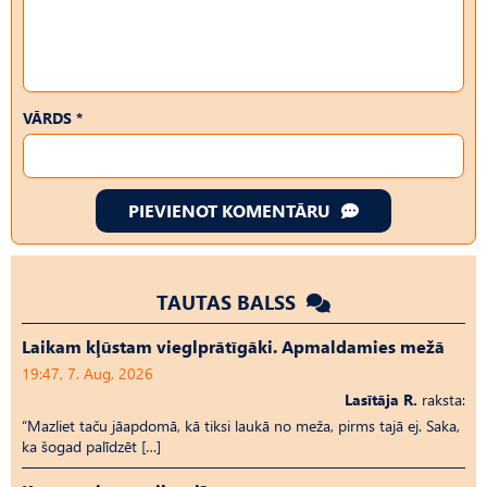
VĀRDS *
PIEVIENOT KOMENTĀRU
TAUTAS BALSS
Laikam kļūstam vieglprātīgāki. Apmaldamies mežā
19:47, 7. Aug, 2026
Lasītāja R.
raksta:
“Mazliet taču jāapdomā, kā tiksi laukā no meža, pirms tajā ej. Saka,
ka šogad palīdzēt […]