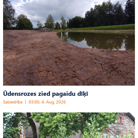
Ūdensrozes zied pagaidu dīķī
Sabiedrība
03:00, 4. Aug, 2026