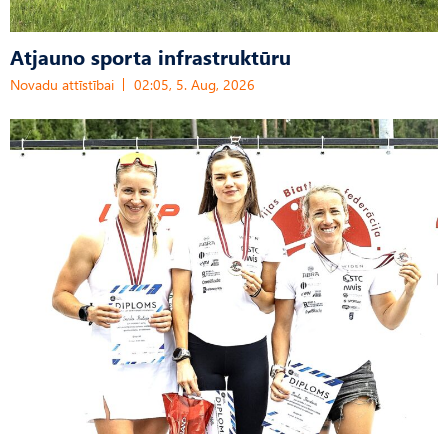
Atjauno sporta infrastruktūru
Novadu attīstībai
02:05, 5. Aug, 2026