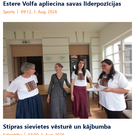
Estere Volfa apliecina savas līderpozīcijas
Sports
09:12, 1. Aug, 2026
Stipras sievietes vēsturē un kājbumba
Sabiedrība
03:00, 1. Aug, 2026