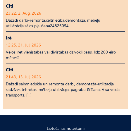
Citi
23:22, 2. Aug, 2026
Dažādi darbi-remonta,celtniecība,demontāža, mēbeļu
utiliāzācija,zāles pļaušana24826054
Īrē
12:25, 21. Jūl, 2026
Vēlos īrēt vienistabas vai divistabas dzīvokli cēsīs, līdz 200 eiro
mēnesī.
Citi
21:43, 13. Jūl, 2026
Dažādi saimnieciskie un remonta darbi, demontāža-utilizācija,
sadzīves tehnikas, mēbeļu utilizācija, pagrabu tīrīšana. Visa veida
transports. […]
Lietošanas noteikumi