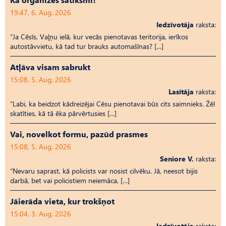
19:47, 6. Aug, 2026
Iedzīvotāja
raksta:
“Ja Cēsīs, Vaļņu ielā, kur vecās pienotavas teritorija, ierīkos
autostāvvietu, kā tad tur brauks automašīnas? […]
Atļāva visam sabrukt
15:08, 5. Aug, 2026
Lasītāja
raksta:
“Labi, ka beidzot kādreizējai Cēsu pienotavai būs cits saimnieks. Žēl
skatīties, kā tā ēka pārvērtusies […]
Vai, novelkot formu, pazūd prasmes
15:08, 5. Aug, 2026
Seniore V.
raksta:
“Nevaru saprast, kā policists var nosist cilvēku. Jā, neesot bijis
darbā, bet vai policistiem neiemāca, […]
Jāierāda vieta, kur trokšņot
15:04, 3. Aug, 2026
Iedzīvotāja
raksta: