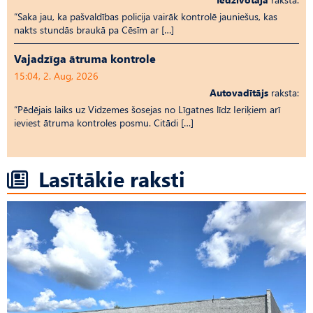
“Saka jau, ka pašvaldības policija vairāk kontrolē jauniešus, kas
nakts stundās braukā pa Cēsīm ar […]
Vajadzīga ātruma kontrole
15:04, 2. Aug, 2026
Autovadītājs
raksta:
“Pēdējais laiks uz Vid­ze­mes šosejas no Līgatnes līdz Ieriķiem arī
ieviest ātruma kontroles posmu. Citādi […]
Lasītākie raksti