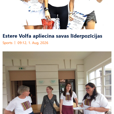
Estere Volfa apliecina savas līderpozīcijas
Sports
09:12, 1. Aug, 2026