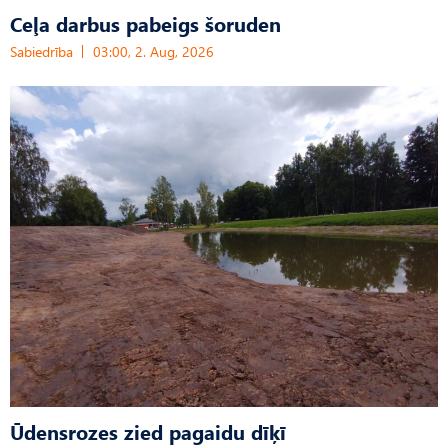
Ceļa darbus pabeigs šoruden
Sabiedrība
03:00, 2. Aug, 2026
Ūdensrozes zied pagaidu dīķī