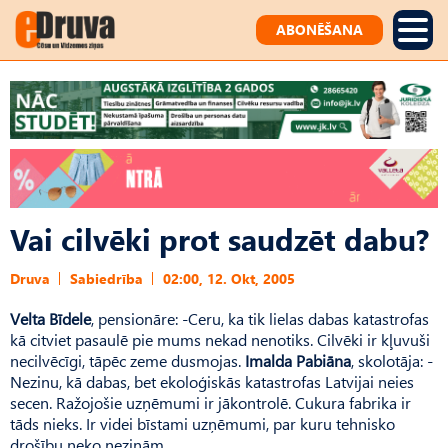
ABONĒŠANA
Vai cilvēki prot saudzēt dabu?
Druva
Sabiedrība
02:00, 12. Okt, 2005
Velta Bīdele
, pensionāre: -Ceru, ka tik lielas dabas katastrofas
kā citviet pasaulē pie mums nekad nenotiks. Cilvēki ir kļuvuši
necilvēcīgi, tāpēc zeme dusmojas.
Imalda Pabiāna
, skolotāja: -
Nezinu, kā dabas, bet ekoloģiskās katastrofas Latvijai neies
secen. Ražojošie uzņēmumi ir jākontrolē. Cukura fabrika ir
tāds nieks. Ir videi bīstami uzņēmumi, par kuru tehnisko
drošību neko nezinām.