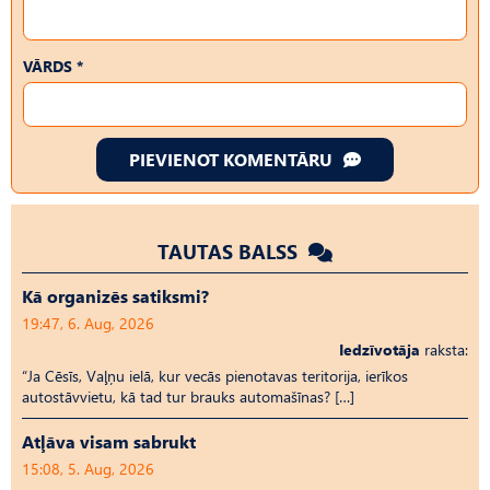
VĀRDS *
PIEVIENOT KOMENTĀRU
TAUTAS BALSS
Kā organizēs satiksmi?
19:47, 6. Aug, 2026
Iedzīvotāja
raksta:
“Ja Cēsīs, Vaļņu ielā, kur vecās pienotavas teritorija, ierīkos
autostāvvietu, kā tad tur brauks automašīnas? […]
Atļāva visam sabrukt
15:08, 5. Aug, 2026