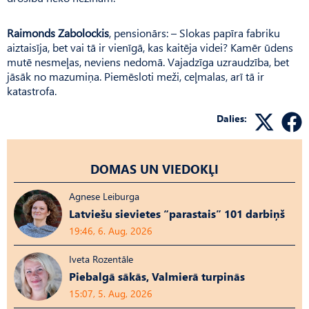
Raimonds Zabolockis
, pensionārs: – Slokas papīra fabriku
aiztaisīja, bet vai tā ir vienīgā, kas kaitēja videi? Kamēr ūdens
mutē nesmeļas, neviens nedomā. Vajadzīga uzraudzība, bet
jāsāk no mazumiņa. Piemēsloti meži, ceļmalas, arī tā ir
katastrofa.
Dalies:
DOMAS UN VIEDOKĻI
Agnese Leiburga
Latviešu sievietes “parastais” 101 darbiņš
19:46, 6. Aug, 2026
Iveta Rozentāle
Piebalgā sākās, Valmierā turpinās
15:07, 5. Aug, 2026