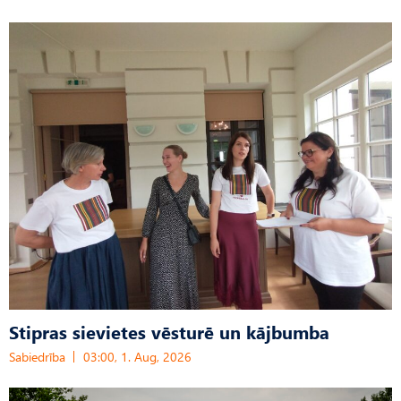
Stipras sievietes vēsturē un kājbumba
Sabiedrība
03:00, 1. Aug, 2026