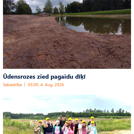
Ūdensrozes zied pagaidu dīķī
Sabiedrība
03:00, 4. Aug, 2026