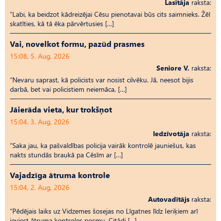
Lasītāja
raksta:
“Labi, ka beidzot kādreizējai Cēsu pienotavai būs cits saimnieks. Žēl
skatīties, kā tā ēka pārvērtusies […]
Vai, novelkot formu, pazūd prasmes
15:08, 5. Aug, 2026
Seniore V.
raksta:
“Nevaru saprast, kā policists var nosist cilvēku. Jā, neesot bijis
darbā, bet vai policistiem neiemāca, […]
Jāierāda vieta, kur trokšņot
15:04, 3. Aug, 2026
Iedzīvotāja
raksta:
“Saka jau, ka pašvaldības policija vairāk kontrolē jauniešus, kas
nakts stundās braukā pa Cēsīm ar […]
Vajadzīga ātruma kontrole
15:04, 2. Aug, 2026
Autovadītājs
raksta:
“Pēdējais laiks uz Vid­ze­mes šosejas no Līgatnes līdz Ieriķiem arī
ieviest ātruma kontroles posmu. Citādi […]