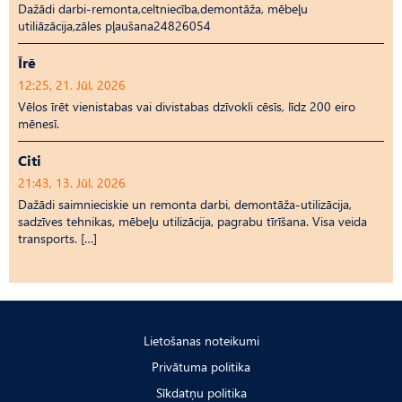
Dažādi darbi-remonta,celtniecība,demontāža, mēbeļu
utiliāzācija,zāles pļaušana24826054
Īrē
12:25, 21. Jūl, 2026
Vēlos īrēt vienistabas vai divistabas dzīvokli cēsīs, līdz 200 eiro
mēnesī.
Citi
21:43, 13. Jūl, 2026
Dažādi saimnieciskie un remonta darbi, demontāža-utilizācija,
sadzīves tehnikas, mēbeļu utilizācija, pagrabu tīrīšana. Visa veida
transports. […]
Lietošanas noteikumi
Privātuma politika
Sīkdatņu politika