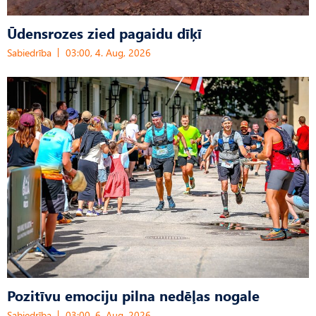
Ūdensrozes zied pagaidu dīķī
Sabiedrība
03:00, 4. Aug, 2026
Pozitīvu emociju pilna nedēļas nogale
Sabiedrība
03:00, 6. Aug, 2026