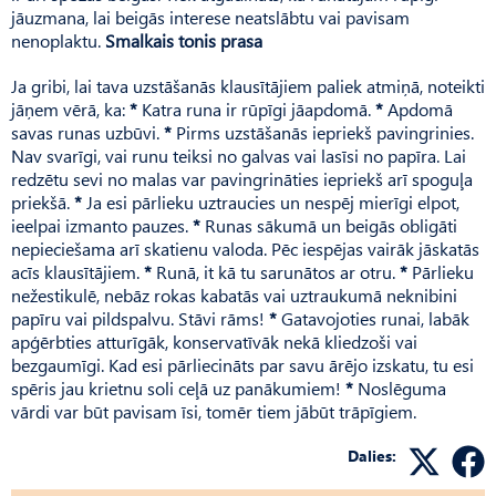
jāuzmana, lai beigās interese neatslābtu vai pavisam
nenoplaktu.
Smalkais tonis prasa
Ja gribi, lai tava uzstāšanās klausītājiem paliek atmiņā, noteikti
jāņem vērā, ka:
*
Katra runa ir rūpīgi jāapdomā.
*
Apdomā
savas runas uzbūvi.
*
Pirms uzstāšanās iepriekš pavingrinies.
Nav svarīgi, vai runu teiksi no galvas vai lasīsi no papīra. Lai
redzētu sevi no malas var pavingrināties iepriekš arī spoguļa
priekšā.
*
Ja esi pārlieku uztraucies un nespēj mierīgi elpot,
ieelpai izmanto pauzes.
*
Runas sākumā un beigās obligāti
nepieciešama arī skatienu valoda. Pēc iespējas vairāk jāskatās
acīs klausītājiem.
*
Runā, it kā tu sarunātos ar otru.
*
Pārlieku
nežestikulē, nebāz rokas kabatās vai uztraukumā neknibini
papīru vai pildspalvu. Stāvi rāms!
*
Gatavojoties runai, labāk
apģērbties atturīgāk, konservatīvāk nekā kliedzoši vai
bezgaumīgi. Kad esi pārliecināts par savu ārējo izskatu, tu esi
spēris jau krietnu soli ceļā uz panākumiem!
*
Noslēguma
vārdi var būt pavisam īsi, tomēr tiem jābūt trāpīgiem.
Dalies: