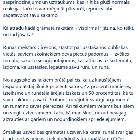
sasprindzinājums un uztraukums, kas ir it kā gluži normāla
reakcija. Taču to var mēģināt pārvarēt, iepriekš labi
sagatavojot savu sakāmo.
Kā atradu kādā grāmatā rakstām – vispirms ir jāzina, ko teikt,
un tad jāsaka!
Runas meistars Cicerons, stāstot par uzstāšanos publiskās
vietās, saviem skolniekiem deva piecus padomus – izvēlies
tematu, sakārto secīgi jautājumus, kas attiecas uz šo tematu,
izdomā, kā uzstāsies, iegaumē savu runu un runā.
No augstskolas laikiem prātā palicis, ka uz klausītājiem
iespaidu atstāj tikai 8 procenti saturs, 42 procenti manieres,
izteiksme un runātāja ārējais izskats un 50 procenti tas, kā tu
savu sakāmo pasaki. Protams, runājot ir svarīgi argumentēt
un runāt no savas pieredzes. Arī teikumiem vēlams būt īsiem
un viegli uztveramiem. Taču, kā man šķiet, nekad nevajag
aizrauties ar gariem un nogurdinošiem spriedelējumiem.
Smalkas uzvedības grāmatās uzsver, ka katrai runai svarīgas
ir arī spožas beigas. Tiek atgādināts, ka runātājam rūpīgi