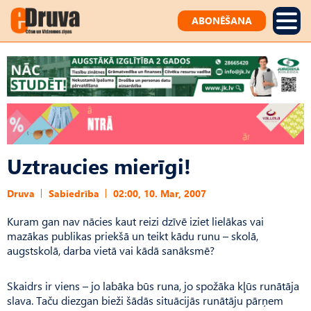
ABONĒŠANA
Uztraucies mierīgi!
Druva
Sabiedrība
02:00, 10. Mar, 2007
Kuram gan nav nācies kaut reizi dzīvē iziet lielākas vai
mazākas publikas priekšā un teikt kādu runu – skolā,
augstskolā, darba vietā vai kādā sanāksmē?
Skaidrs ir viens – jo labāka būs runa, jo spožāka kļūs runātāja
slava. Taču diezgan bieži šādās situācijās runātāju pārņem