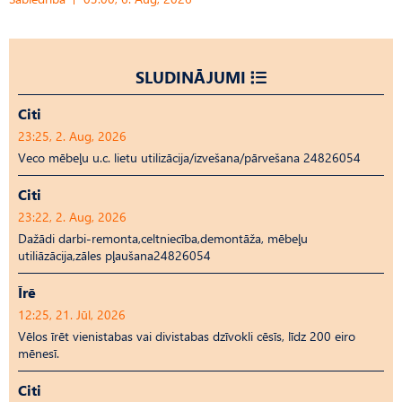
SLUDINĀJUMI
Citi
23:25, 2. Aug, 2026
Veco mēbeļu u.c. lietu utilizācija/izvešana/pārvešana 24826054
Citi
23:22, 2. Aug, 2026
Dažādi darbi-remonta,celtniecība,demontāža, mēbeļu
utiliāzācija,zāles pļaušana24826054
Īrē
12:25, 21. Jūl, 2026
Vēlos īrēt vienistabas vai divistabas dzīvokli cēsīs, līdz 200 eiro
mēnesī.
Citi