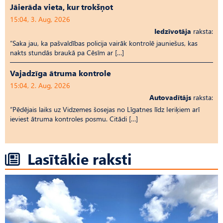
Jāierāda vieta, kur trokšņot
15:04, 3. Aug, 2026
Iedzīvotāja
raksta:
“Saka jau, ka pašvaldības policija vairāk kontrolē jauniešus, kas
nakts stundās braukā pa Cēsīm ar […]
Vajadzīga ātruma kontrole
15:04, 2. Aug, 2026
Autovadītājs
raksta:
“Pēdējais laiks uz Vid­ze­mes šosejas no Līgatnes līdz Ieriķiem arī
ieviest ātruma kontroles posmu. Citādi […]
Lasītākie raksti