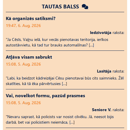
TAUTAS BALSS
Kā organizēs satiksmi?
19:47, 6. Aug, 2026
Iedzīvotāja
raksta:
“Ja Cēsīs, Vaļņu ielā, kur vecās pienotavas teritorija, ierīkos
autostāvvietu, kā tad tur brauks automašīnas? […]
Atļāva visam sabrukt
15:08, 5. Aug, 2026
Lasītāja
raksta:
“Labi, ka beidzot kādreizējai Cēsu pienotavai būs cits saimnieks. Žēl
skatīties, kā tā ēka pārvērtusies […]
Vai, novelkot formu, pazūd prasmes
15:08, 5. Aug, 2026
Seniore V.
raksta:
“Nevaru saprast, kā policists var nosist cilvēku. Jā, neesot bijis
darbā, bet vai policistiem neiemāca, […]