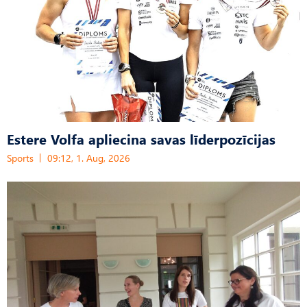
Estere Volfa apliecina savas līderpozīcijas
Sports
09:12, 1. Aug, 2026