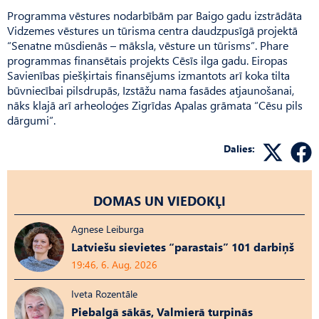
Programma vēstures nodarbībām par Baigo gadu izstrādāta
Vidzemes vēstures un tūrisma centra daudzpusīgā projektā
“Senatne mūsdienās – māksla, vēsture un tūrisms”. Phare
programmas finansētais projekts Cēsīs ilga gadu. Eiropas
Savienības piešķirtais finansējums izmantots arī koka tilta
būvniecībai pilsdrupās, Izstāžu nama fasādes atjaunošanai,
nāks klajā arī arheoloģes Zigrīdas Apalas grāmata “Cēsu pils
dārgumi”.
Dalies:
DOMAS UN VIEDOKĻI
Agnese Leiburga
Latviešu sievietes “parastais” 101 darbiņš
19:46, 6. Aug, 2026
Iveta Rozentāle
Piebalgā sākās, Valmierā turpinās