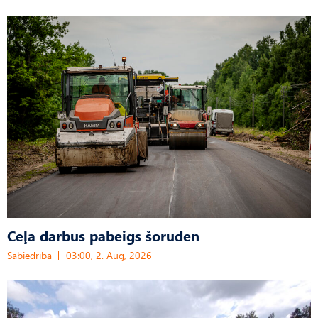
Ceļa darbus pabeigs šoruden
Sabiedrība
03:00, 2. Aug, 2026