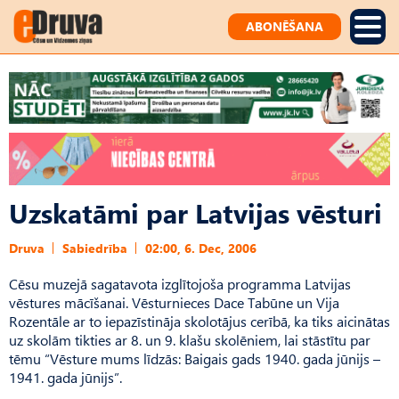
ABONĒŠANA
Uzskatāmi par Latvijas vēsturi
Druva
Sabiedrība
02:00, 6. Dec, 2006
Cēsu muzejā sagatavota izglītojoša programma Latvijas
vēstures mācīšanai. Vēsturnieces Dace Tabūne un Vija
Rozentāle ar to iepazīstināja skolotājus cerībā, ka tiks aicinātas
uz skolām tikties ar 8. un 9. klašu skolēniem, lai stāstītu par
tēmu “Vēsture mums līdzās: Baigais gads 1940. gada jūnijs –
1941. gada jūnijs”.