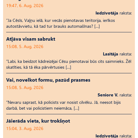
19:47, 6. Aug, 2026
Iedzīvotāja
raksta:
“Ja Cēsīs, Vaļņu ielā, kur vecās pienotavas teritorija, ierīkos
autostāvvietu, kā tad tur brauks automašīnas? […]
Atļāva visam sabrukt
15:08, 5. Aug, 2026
Lasītāja
raksta:
“Labi, ka beidzot kādreizējai Cēsu pienotavai būs cits saimnieks. Žēl
skatīties, kā tā ēka pārvērtusies […]
Vai, novelkot formu, pazūd prasmes
15:08, 5. Aug, 2026
Seniore V.
raksta:
“Nevaru saprast, kā policists var nosist cilvēku. Jā, neesot bijis
darbā, bet vai policistiem neiemāca, […]
Jāierāda vieta, kur trokšņot
15:04, 3. Aug, 2026
Iedzīvotāja
raksta: