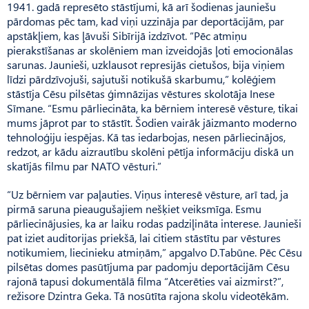
1941. gadā represēto stāstījumi, kā arī šodienas jauniešu
pārdomas pēc tam, kad viņi uzzināja par deportācijām, par
apstākļiem, kas ļāvuši Sibīrijā izdzīvot. “Pēc atmiņu
pierakstīšanas ar skolēniem man izveidojās ļoti emocionālas
sarunas. Jaunieši, uzklausot represijās cietušos, bija viņiem
līdzi pārdzīvojuši, sajutuši notikušā skarbumu,” kolēģiem
stāstīja Cēsu pilsētas ģimnāzijas vēstures skolotāja Inese
Sīmane. “Esmu pārliecināta, ka bērniem interesē vēsture, tikai
mums jāprot par to stāstīt. Šodien vairāk jāizmanto moderno
tehnoloģiju iespējas. Kā tas iedarbojas, nesen pārliecinājos,
redzot, ar kādu aizrautību skolēni pētīja informāciju diskā un
skatījās filmu par NATO vēsturi.”
“Uz bērniem var paļauties. Viņus interesē vēsture, arī tad, ja
pirmā saruna pieaugušajiem nešķiet veiksmīga. Esmu
pārliecinājusies, ka ar laiku rodas padziļināta interese. Jaunieši
pat iziet auditorijas priekšā, lai citiem stāstītu par vēstures
notikumiem, liecinieku atmiņām,” apgalvo D.Tabūne. Pēc Cēsu
pilsētas domes pasūtījuma par padomju deportācijām Cēsu
rajonā tapusi dokumentālā filma “Atcerēties vai aizmirst?”,
režisore Dzintra Geka. Tā nosūtīta rajona skolu videotēkām.