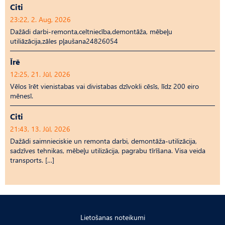
Citi
23:22, 2. Aug, 2026
Dažādi darbi-remonta,celtniecība,demontāža, mēbeļu
utiliāzācija,zāles pļaušana24826054
Īrē
12:25, 21. Jūl, 2026
Vēlos īrēt vienistabas vai divistabas dzīvokli cēsīs, līdz 200 eiro
mēnesī.
Citi
21:43, 13. Jūl, 2026
Dažādi saimnieciskie un remonta darbi, demontāža-utilizācija,
sadzīves tehnikas, mēbeļu utilizācija, pagrabu tīrīšana. Visa veida
transports. […]
Lietošanas noteikumi