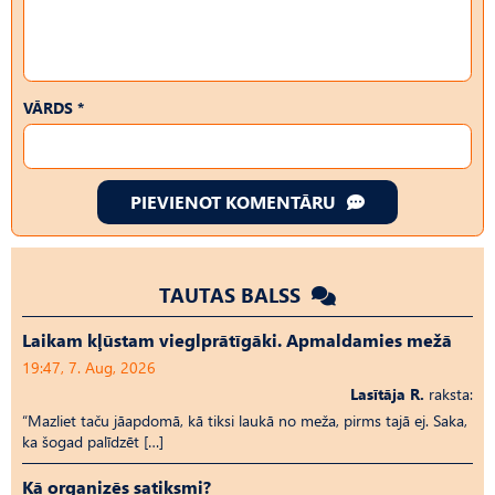
VĀRDS *
PIEVIENOT KOMENTĀRU
TAUTAS BALSS
Laikam kļūstam vieglprātīgāki. Apmaldamies mežā
19:47, 7. Aug, 2026
Lasītāja R.
raksta:
“Mazliet taču jāapdomā, kā tiksi laukā no meža, pirms tajā ej. Saka,
ka šogad palīdzēt […]
Kā organizēs satiksmi?