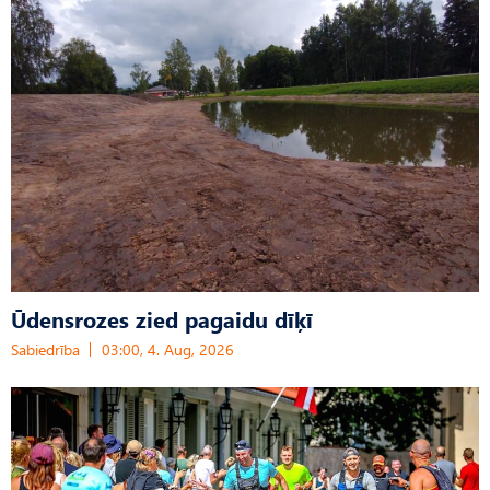
Ūdensrozes zied pagaidu dīķī
Sabiedrība
03:00, 4. Aug, 2026