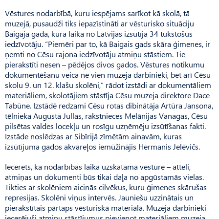
Vēstures nodarbībā, kuru iespējams sarīkot kā skolā, tā
muzejā, pusaudži tiks iepazīstināti ar vēsturisko situāciju
Baigajā gadā, kura laikā no Latvijas izsūtīja 34 tūkstošus
iedzīvotāju. “Piemēri par to, kā Baigais gads skāra ģimenes, ir
ņemti no Cēsu rajona iedzīvotāju atmiņu stāstiem. Tie
pierakstīti nesen – pēdējos divos gados. Vēstures notikumu
dokumentēšanu veica ne vien muzeja darbinieki, bet arī Cēsu
skolu 9. un 12. klašu skolēni,” rādot izstādi ar dokumentāliem
materiāliem, skolotājiem stāstīja Cēsu muzeja direktore Dace
Tabūne. Izstādē redzami Cēsu rotas dibinātāja Artūra Jansona,
tēlnieka Augusta Jullas, rakstnieces Melānijas Vanagas, Cēsu
pilsētas valdes locekļu un rosīgu uzņēmēju izsūtīšanas fakti.
Izstāde noslēdzas ar Sibīrijā zīmētām ainavām, kuras
izsūtījuma gados akvareļos iemūžinājis Hermanis Jelēvičs.
Iecerēts, ka nodarbības laikā uzskatāmā vēsture – attēli,
atmiņas un dokumenti būs tikai daļa no apgūstamās vielas.
Tikties ar skolēniem aicinās cilvēkus, kuru ģimenes skārušas
represijas. Skolēni viņus intervēs. Jauniešu uzzinātais un
pierakstītais pārtaps vēsturiskā materiālā. Muzeja darbinieki
iecerējuši atmiņu stāstījumus pievienot materiāliem muzeja