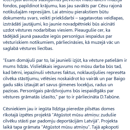
fondos, papildinot krājumu, kas jau savākts par Cēsu rajonā
notikušajām represijām. Lai atmiņu pierakstiem būtu
dokumentu svars, veikti priekšdarbi – sagatavotas veidlapas,
izstrādāti jautājumi, ko jaunie novadpētnieki būs aicināti
uzdot vēstures nodarbības viesiem. Pieaugušie cer, ka
tādējādi jaunā paaudze iegūs personīgus iespaidus par
vēsturiskiem notikumiem, pārliecināsies, kā muzejā vāc un
saglabā vēstures liecības.
“Esam domājuši par to, lai jaunieši izjūt, ka vēsture patiešām ir
mums līdzās. Vislielākais ieguvums no mūsu darba būs tad,
kad bērni, iepazinuši vēstures faktus, noklausījušies represēta
cilvēka stāstījumu, vēlēsies noskaidrot ko vairāk un par Baigo
gadu sāks iztaujāt arī savus ģimenes locekļus, radus un
paziņas. Personīgais pārdzīvojums būs iespaidīgāks par
vēstures grāmatās izlasīto,” par to ir pārliecināta D.Tabūne.
Cēsniekiem jau ir iegūta līdzīga pieredze pilsētas domes
rīkotajā izpētes projektā “Atgūstot mūsu atmiņu: zudušie
cilvēku stāsti par padomju deportācijām Latvijā”. Projekta
laikā tapa grāmata “Atgūstot mūsu atmiņu”. Tajā apkopoti