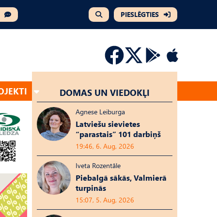
PIESLĒGTIES
OJEKTI
DOMAS UN VIEDOKĻI
Agnese Leiburga
Latviešu sievietes
“parastais” 101 darbiņš
19:46, 6. Aug, 2026
Iveta Rozentāle
Piebalgā sākās, Valmierā
turpinās
15:07, 5. Aug, 2026