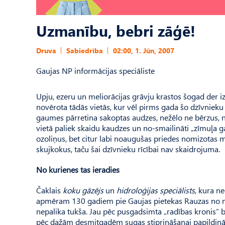
Uzmanību, bebri zāģē!
Druva
Sabiedrība
02:00, 1. Jūn, 2007
Gaujas NP informācijas speciāliste
Upju, ezeru un meliorācijas grāvju krastos šogad der i
novērota tādās vietās, kur vēl pirms gada šo dzīvnieku
gaumes pārretina sakoptas audzes, nežēlo ne bērzus, ne
vietā paliek skaidu kaudzes un no-smailināti „zīmuļa ga
ozoliņus, bet citur labi noaugušas priedes nomizotas m
skujkokus, taču šai dzīvnieku rīcībai nav skaidrojuma.
No kurienes tas ieradies
Čaklais
koku gāzējs
un
hidroloģijas speciālists
, kura n
apmēram 130 gadiem pie Gaujas pietekas Rauzas no me
nepalika tukša. Jau pēc pusgadsimta „radības kronis” b
pēc dažām desmitgadēm sugas stiprināšanai papildinā