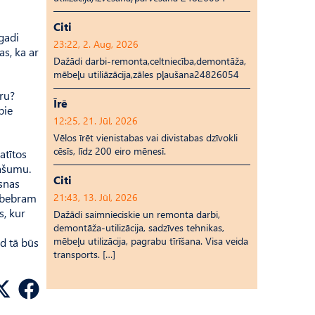
Citi
gadi
23:22, 2. Aug, 2026
as, ka ar
Dažādi darbi-remonta,celtniecība,demontāža,
mēbeļu utiliāzācija,zāles pļaušana24826054
bru?
Īrē
pie
12:25, 21. Jūl, 2026
Vēlos īrēt vienistabas vai divistabas dzīvokli
cēsīs, līdz 200 eiro mēnesī.
atītos
pašumu.
Citi
esnas
s bebram
21:43, 13. Jūl, 2026
s, kur
Dažādi saimnieciskie un remonta darbi,
demontāža-utilizācija, sadzīves tehnikas,
mēbeļu utilizācija, pagrabu tīrīšana. Visa veida
ad tā būs
transports. […]