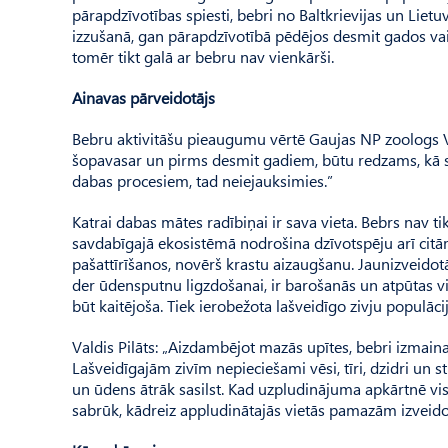
pārapdzīvotības spiesti, bebri no Baltkrievijas un Liet
izzušanā, gan pārapdzīvotībā pēdējos desmit gados vai
tomēr tikt galā ar bebru nav vienkārši.
Ainavas pārveidotājs
Bebru aktivitāšu pieaugumu vērtē Gaujas NP zoologs Val
šopavasar un pirms desmit gadiem, būtu redzams, kā sa
dabas procesiem, tad neiejauksimies.”
Katrai dabas mātes radībiņai ir sava vieta. Bebrs nav t
savdabīgajā ekosistēmā nodrošina dzīvotspēju arī cit
pašattīrīšanos, novērš krastu aizaugšanu. Jaunizveidot
der ūdensputnu ligzdošanai, ir barošanās un atpūtas vi
būt kaitējoša. Tiek ierobežota lašveidīgo zivju populācij
Valdis Pilāts: „Aizdambējot mazās upītes, bebri izmaina
Lašveidīgajām zivīm nepieciešami vēsi, tīri, dzidri un 
un ūdens ātrāk sasilst. Kad uzpludinājuma apkārtnē vis
sabrūk, kādreiz appludinātajās vietās pamazām izveido