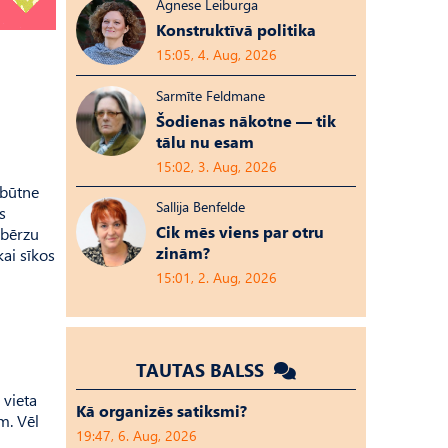
Agnese Leiburga
Konstruktīvā politika
15:05, 4. Aug, 2026
Sarmīte Feldmane
Šodienas nākotne — tik
tālu nu esam
15:02, 3. Aug, 2026
tbūtne
Sallija Benfelde
s
Cik mēs viens par otru
 bērzu
zinām?
kai sīkos
15:01, 2. Aug, 2026
TAUTAS BALSS
 vieta
Kā organizēs satiksmi?
m. Vēl
19:47, 6. Aug, 2026