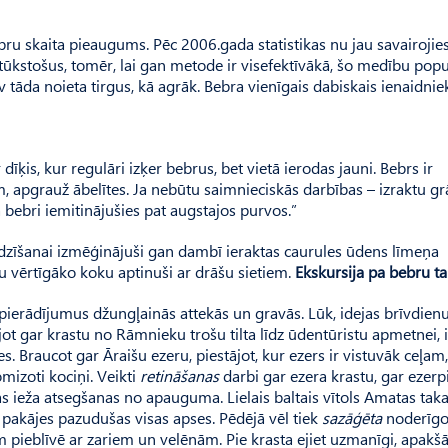
ru skaita pieaugums. Pēc 2006.gada statistikas nu jau savairojie
ūkstošus, tomēr, lai gan metode ir visefektīvākā, šo medību popu
āda noieta tirgus, kā agrāk. Bebra vienīgais dabiskais ienaidniek
dīķis, kur regulāri izķer bebrus, bet vietā ierodas jauni. Bebrs ir
, apgrauž ābelītes. Ja nebūtu saimnieciskās darbības – izraktu gr
 bebri iemitinājušies pat augstajos purvos.”
padzīšanai izmēģinājuši gan dambī ieraktas caurules ūdens līmeņa
ļu vērtīgāko koku aptinuši ar drāšu sietiem.
Ekskursija pa bebru t
ierādījumus džungļainās attekās un gravās. Lūk, idejas brīvdien
ot gar krastu no Rāmnieku trošu tilta līdz ūdentūristu apmetnei, i
s. Braucot gar Āraišu ezeru, piestājot, kur ezers ir vistuvāk ceļam, l
omizoti kociņi. Veikti
retināšanas
darbi gar ezera krastu, gar ezerpi
as ieža atsegšanas no apauguma. Lielais baltais vītols Amatas tak
a pakājes pazudušas visas apses. Pēdējā vēl tiek
sazāģēta
noderīgo
pieblīvē ar zariem un velēnām. Pie krasta ejiet uzmanīgi, apakšā 