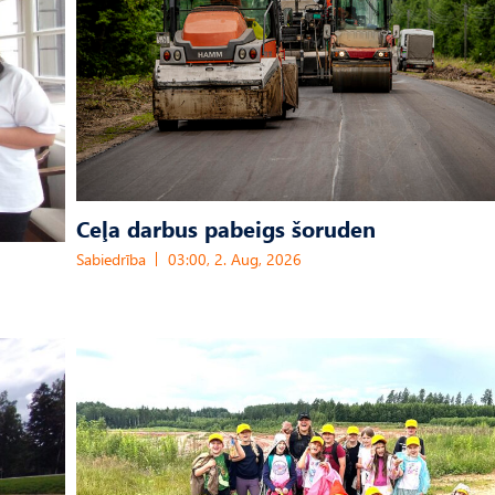
Ceļa darbus pabeigs šoruden
Sabiedrība
03:00, 2. Aug, 2026