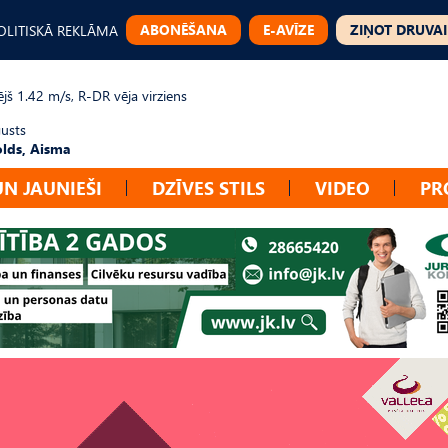
ABONĒŠANA
E-AVĪZE
ZIŅOT DRUVAI
OLITISKĀ REKLĀMA
jš 1.42 m/s, R-DR vēja virziens
gusts
lds, Aisma
UN JAUNIEŠI
DZĪVES STILS
VIDEO
PR