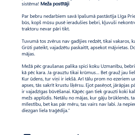
sistēma!
Meža postītāji
Par bebru nedarbiem savā īpašumā pastāstīja Līga Priedī
būs, kopš mūsu pusē ieradušies bebri, kļuvuši nekontrol
traktoru nevar pāri tikt.
Tuvumā tos zvērus nav gadījies redzēt, tikai vakaros, 
Grūti pateikt, vajadzētu paskaitīt, apsekot mājvietas. Dom
mājas.
Mežā pēc graušanas palika spici koku Uzmanību, bebri
kā pēc kara. Ja grauztu tikai krūmus… Bet grauž jau li
Kur ūdens, tur viņi ir iekšā. Arī tālu prom no ezeriem
apses, tās sakrīt krustu šķērsu. Ejot pasēņot, jārāpjas 
ir vajadzīgas būvēšanai. Kāpēc gan tiek grauzti koki kaln
mežs applūdis. Netālu no mājas, kur gāju brūklenēs, ta
mīlestību, bet kas pār mēru, tas vairs nav labi. Ja ne
diezgan liela traģēdija.”