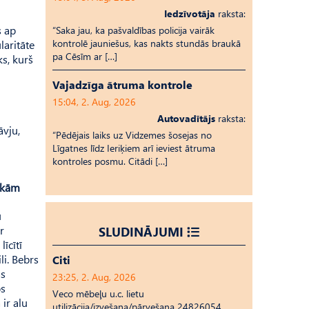
Iedzīvotāja
raksta:
s ap
“Saka jau, ka pašvaldības policija vairāk
kontrolē jauniešus, kas nakts stundās braukā
laritāte
pa Cēsīm ar […]
s, kurš
Vajadzīga ātruma kontrole
15:04, 2. Aug, 2026
Autovadītājs
raksta:
āvju,
“Pēdējais laiks uz Vid­ze­mes šosejas no
Līgatnes līdz Ieriķiem arī ieviest ātruma
kontroles posmu. Citādi […]
akām
u
r
SLUDINĀJUMI
īcītī
li. Bebrs
Citi
as
23:25, 2. Aug, 2026
s
Veco mēbeļu u.c. lietu
ir alu
utilizācija/izvešana/pārvešana 24826054