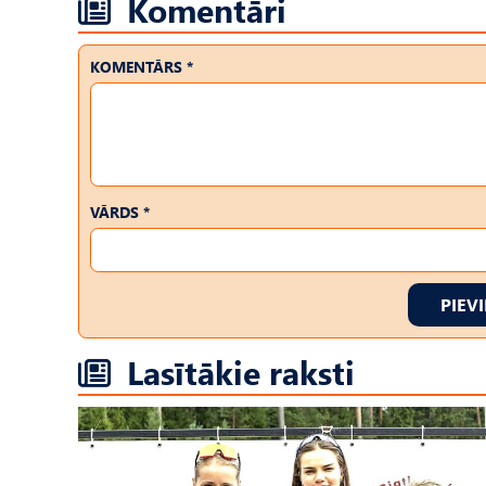
Komentāri
KOMENTĀRS *
VĀRDS *
PIEV
Lasītākie raksti