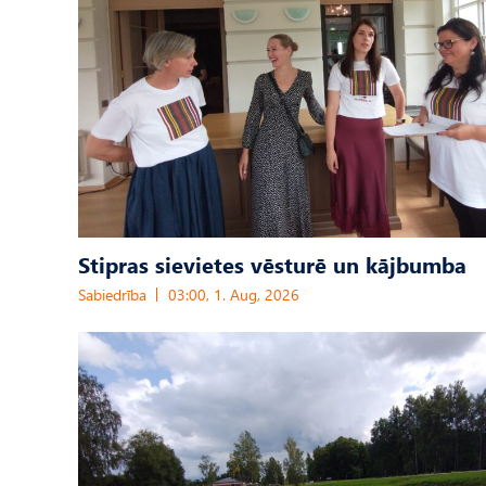
Stipras sievietes vēsturē un kājbumba
Sabiedrība
03:00, 1. Aug, 2026