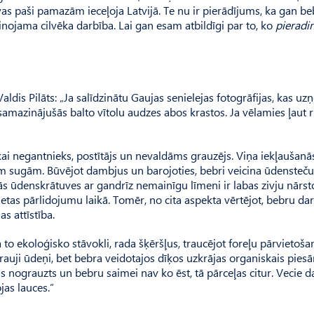
uvas paši pamazām ieceļoja Latvijā. Te nu ir pierādījums, ka gan b
nojama cilvēka darbība. Lai gan esam atbildīgi par to, ko
pieradin
dis Pilāts: „Ja salīdzinātu Gaujas senielejas fotogrāfijas, kas uz
mazinājušās balto vītolu audzes abos krastos. Ja vēlamies ļaut r
ikai negantnieks, postītājs un nevaldāms grauzējs. Viņa iekļaušanā
ām sugām. Būvējot dambjus un barojoties, bebri veicina ūdensteču
ās ūdenskrātuves ar gandrīz nemainīgu līmeni ir labas zivju nārst
etas pārlidojumu laikā. Tomēr, no cita aspekta vērtējot, bebru da
as attīstība.
 to ekoloģisko stāvokli, rada šķēršļus, traucējot foreļu pārvietoša
strauji ūdeņi, bet bebra veidotajos dīķos uzkrājas organiskais pie
s nograuzts un bebru saimei nav ko ēst, tā pārceļas citur. Vecie 
jas lauces.”