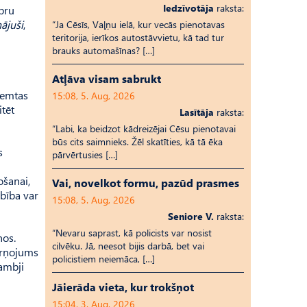
Iedzīvotāja
raksta:
ebru
ājuši
,
“Ja Cēsīs, Vaļņu ielā, kur vecās pienotavas
teritorija, ierīkos autostāvvietu, kā tad tur
brauks automašīnas? […]
Atļāva visam sabrukt
ņemtas
15:08, 5. Aug, 2026
itēt
Lasītāja
raksta:
“Labi, ka beidzot kādreizējai Cēsu pienotavai
būs cits saimnieks. Žēl skatīties, kā tā ēka
s
pārvērtusies […]
ošanai,
Vai, novelkot formu, pazūd prasmes
rbība var
15:08, 5. Aug, 2026
Seniore V.
raksta:
“Nevaru saprast, kā policists var nosist
nos.
cilvēku. Jā, neesot bijis darbā, bet vai
sārņojums
policistiem neiemāca, […]
dambji
Jāierāda vieta, kur trokšņot
15:04, 3. Aug, 2026