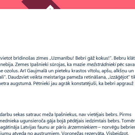
zvietot brīdinošas zīmes „Uzmanību! Bebri gāž kokus!”. Bebru klā
 nebija. Zemes īpašnieki sūrojas, ka mazie
mežstrādnieki
pēc sava
 ozolus. Arī Gaujmalā un pieteku krastos vītolu, apšu, alkšņu un
li”. Daudzviet veikta meistarīga pameža retināšana, „izzāģējot” ti
etra augstumā. Pētnieki jau agrāk konstatējuši, ka bebri apgrauž
edarbu sekas satrauc meža īpašniekus, nav vietējais bebrs. Pirms
dnieka ugunsieroča gāja bojā pēdējais iedzimtais bebrs. Tomēr
agātināja Latvijas faunu ar pāris
ārzemniekiem
– norvēģu bebrie
jumu atveda no austrumiem, Voroņežas rezervāta. Visbeidzot,