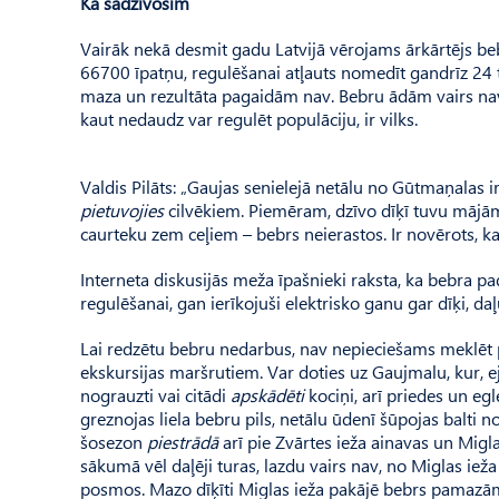
Kā sadzīvosim
Vairāk nekā desmit gadu Latvijā vērojams ārkārtējs beb
66700 īpatņu, regulēšanai atļauts nomedīt gandrīz 24 t
maza un rezultāta pagaidām nav. Bebru ādām vairs nav t
kaut nedaudz var regulēt populāciju, ir vilks.
Valdis Pilāts: „Gaujas senielejā netālu no Gūtmaņalas ir 
pietuvojies
cilvēkiem. Piemēram, dzīvo dīķī tuvu mājām
caurteku zem ceļiem – bebrs neierastos. Ir novērots, ka
Interneta diskusijās meža īpašnieki raksta, ka bebra 
regulēšanai, gan ierīkojuši elektrisko ganu gar dīķi, da
Lai redzētu bebru nedarbus, nav nepieciešams meklēt p
ekskursijas maršrutiem. Var doties uz Gaujmalu, kur, ej
nograuzti vai citādi
apskādēti
kociņi, arī priedes un egle
greznojas liela bebru pils, netālu ūdenī šūpojas balti n
šosezon
piestrādā
arī pie Zvārtes ieža ainavas un Migl
sākumā vēl daļēji turas, lazdu vairs nav, no Miglas iež
posmos. Mazo dīķīti Miglas ieža pakājē bebrs pamazām 