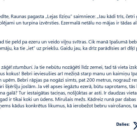
te, Raunas pagasta „Lejas Ilziņu” saimniece: „Jau kādi trīs, četri 
ējami un turpina izvērsties. Ezermalā netālu no mājas ir tādas al
kad tie peld pa ezeru un veido viļņu svītras. Cik manā īpašumā be
āju, ka tie „iet” uz priekšu. Gaidu jau, ka drīz parādīsies arī dīķī 
 zāģē!
stumburi
. Ja tie nebūtu nozāģēti līdz zemei, tad tā vieta izsk
elus kokus! Bebri ieviesušies arī mežiņā starp manu un kaimiņu ī
 un upēm. Bebri rāpjas pa nogāzi simts, pat 200 metrus, nograuž r
pāri šķēršļu joslām. Ja vēl apses iegāztu ezerā, būtu saprotams, tā
a galā? Tur iestaigātas taciņas, nošļūktas ar asti. Ir daudzas vieta
gad ir tikai koki un ūdens. Mirušais mežs. Kādreiz runā par dabas
pieņems kādus konkrētus likumus, kā ierobežot bebru vairošanos, t
Dalies: