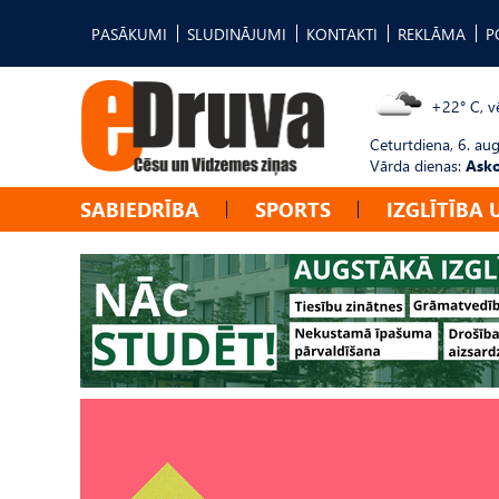
PASĀKUMI
SLUDINĀJUMI
KONTAKTI
REKLĀMA
P
+22° C, vē
Ceturtdiena, 6. au
Vārda dienas:
Asko
SABIEDRĪBA
SPORTS
IZGLĪTĪBA 