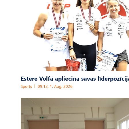
Estere Volfa apliecina savas līderpozīcij
Sports
09:12, 1. Aug, 2026