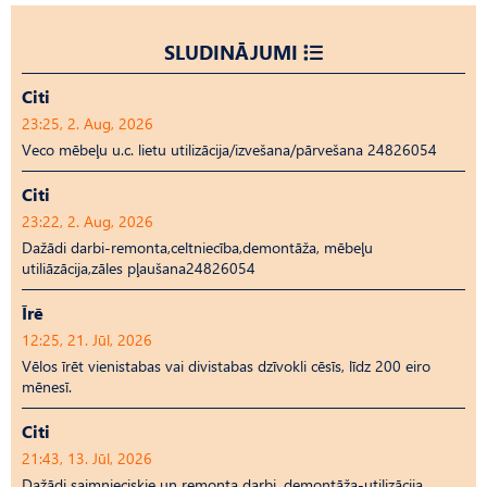
SLUDINĀJUMI
Citi
23:25, 2. Aug, 2026
Veco mēbeļu u.c. lietu utilizācija/izvešana/pārvešana 24826054
Citi
23:22, 2. Aug, 2026
Dažādi darbi-remonta,celtniecība,demontāža, mēbeļu
utiliāzācija,zāles pļaušana24826054
Īrē
12:25, 21. Jūl, 2026
Vēlos īrēt vienistabas vai divistabas dzīvokli cēsīs, līdz 200 eiro
mēnesī.
Citi
21:43, 13. Jūl, 2026
Dažādi saimnieciskie un remonta darbi, demontāža-utilizācija,