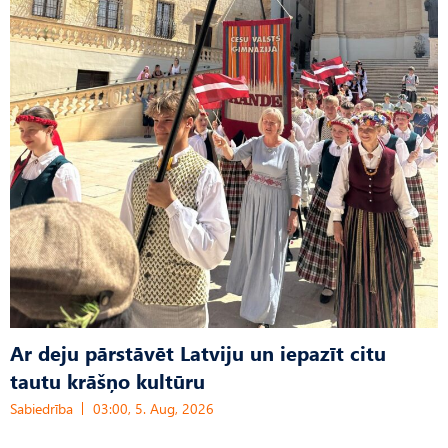
Ar deju pārstāvēt Latviju un iepazīt citu
tautu krāšņo kultūru
Sabiedrība
03:00, 5. Aug, 2026