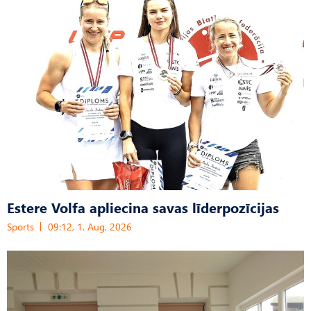
Estere Volfa apliecina savas līderpozīcijas
Sports
09:12, 1. Aug, 2026