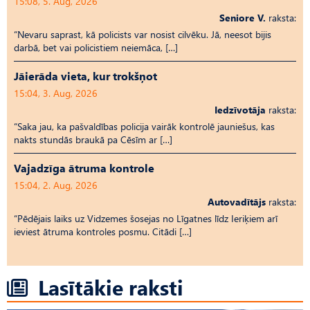
15:08, 5. Aug, 2026
Seniore V.
raksta:
“Nevaru saprast, kā policists var nosist cilvēku. Jā, neesot bijis
darbā, bet vai policistiem neiemāca, […]
Jāierāda vieta, kur trokšņot
15:04, 3. Aug, 2026
Iedzīvotāja
raksta:
“Saka jau, ka pašvaldības policija vairāk kontrolē jauniešus, kas
nakts stundās braukā pa Cēsīm ar […]
Vajadzīga ātruma kontrole
15:04, 2. Aug, 2026
Autovadītājs
raksta:
“Pēdējais laiks uz Vid­ze­mes šosejas no Līgatnes līdz Ieriķiem arī
ieviest ātruma kontroles posmu. Citādi […]
Lasītākie raksti