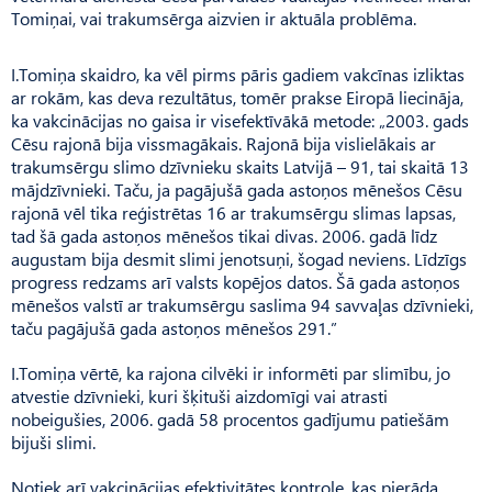
Tomiņai, vai trakumsērga aizvien ir aktuāla problēma.
I.Tomiņa skaidro, ka vēl pirms pāris gadiem vakcīnas izliktas
ar rokām, kas deva rezultātus, tomēr prakse Eiropā liecināja,
ka vakcinācijas no gaisa ir visefektīvākā metode: „2003. gads
Cēsu rajonā bija vissmagākais. Rajonā bija vislielākais ar
trakumsērgu slimo dzīvnieku skaits Latvijā – 91, tai skaitā 13
mājdzīvnieki. Taču, ja pagājušā gada astoņos mēnešos Cēsu
rajonā vēl tika reģistrētas 16 ar trakumsērgu slimas lapsas,
tad šā gada astoņos mēnešos tikai divas. 2006. gadā līdz
augustam bija desmit slimi jenotsuņi, šogad neviens. Līdzīgs
progress redzams arī valsts kopējos datos. Šā gada astoņos
mēnešos valstī ar trakumsērgu saslima 94 savvaļas dzīvnieki,
taču pagājušā gada astoņos mēnešos 291.”
I.Tomiņa vērtē, ka rajona cilvēki ir informēti par slimību, jo
atvestie dzīvnieki, kuri šķituši aizdomīgi vai atrasti
nobeigušies, 2006. gadā 58 procentos gadījumu patiešām
bijuši slimi.
Notiek arī vakcinācijas efektivitātes kontrole, kas pierāda