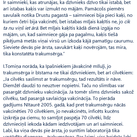
Ir saimnieki, kas atrunājas, ka dzīvnieks dzīvo tikai istabā, bet
arī istabas kaķis var izmukt no mājām. Pamācošs piemērs
savulaik notika Drustu pagastā – saimniecei bija pieci kaķi, no
kuriem četri bija vakcinēti, bet istabas mīļais kaķītis ne, jo
cik
ta nu viņš iet ārā
. Bet mīļais kaķītis kādā dienā izgāja no
mājām, un, kad saimniece gāja pa pagalmu, kaķis tiešā
pikējumā metās viņai virsū un izkoda kājā pamatīgu caurumu.
Sieviete devās pie ārsta, savukārt kaķi novērojām, tas mira,
tika konstatēta trakumsērga.”
I.Tomiņa norāda, ka īpašniekiem jāvakcinē mīluļi, jo
trakumsērga ir bīstama ne tikai dzīvniekiem, bet arī cilvēkiem:
„Ja cilvēks saslimst ar trakumsērgu, tad rezultāts ir nāve.
Diemžēl daudzi to neuztver nopietni. Taču no slimības var
pasargāt dzīvnieku vakcinācija. Ja tomēr slims dzīvnieks sakož
cilvēku, tad pasargā savlaicīga vakcinācija. To pierāda
gadījums Nītaurē 2005. gadā, kad pret trakumsērgu nācās
vakcinēties 70 cilvēkiem, jo nevakcinēts, inficēts kucēns
izskrēja pa ciemu, to samīļot paspēja 70 cilvēki, līdz
dzīvnieciņš iekoda kādam iedzīvotājam un arī saimniecei.
Labi, ka viņa devās pie ārsta, jo sunītim laboratorijā tika
uzstādīta diagnoze – trakumsērga. Par laimi, viss beidzās labi,