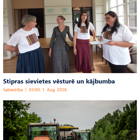
Stipras sievietes vēsturē un kājbumba
Sabiedrība
03:00, 1. Aug, 2026