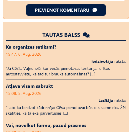
PIEVIENOT KOMENTĀRU
TAUTAS BALSS
Kā organizēs satiksmi?
19:47, 6. Aug, 2026
Iedzīvotāja
raksta:
“Ja Cēsīs, Vaļņu ielā, kur vecās pienotavas teritorija, ierīkos
autostāvvietu, kā tad tur brauks automašīnas? […]
Atļāva visam sabrukt
15:08, 5. Aug, 2026
Lasītāja
raksta:
“Labi, ka beidzot kādreizējai Cēsu pienotavai būs cits saimnieks. Žēl
skatīties, kā tā ēka pārvērtusies […]
Vai, novelkot formu, pazūd prasmes