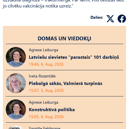
jo cilvēku vakcinācija notika uzreiz.”
Dalies:
DOMAS UN VIEDOKĻI
Agnese Leiburga
Latviešu sievietes “parastais” 101 darbiņš
19:46, 6. Aug, 2026
Iveta Rozentāle
Piebalgā sākās, Valmierā turpinās
15:07, 5. Aug, 2026
Agnese Leiburga
Konstruktīvā politika
15:05, 4. Aug, 2026
Sarmīte Feldmane