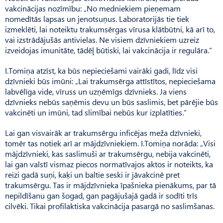
vakcinācijas nozīmību: „No medniekiem pieņemam
nomedītās lapsas un jenotsuņus. Laboratorijās tie tiek
izmeklēti, lai noteiktu trakumsērgas vīrusa klātbūtni, kā arī to,
vai izstrādājušās antivielas. Ne visiem dzīvniekiem uzreiz
izveidojas imunitāte, tādēļ būtiski, lai vakcinācija ir regulāra.”
I.Tomiņa atzīst, ka būs nepieciešami vairāki gadi, līdz visi
dzīvnieki būs imūni: „Lai trakumsērga attīstītos, nepieciešama
labvēlīga vide, vīruss un uzņēmīgs dzīvnieks. Ja viens
dzīvnieks nebūs saņēmis devu un būs saslimis, bet pārējie būs
vakcinēti un imūni, tad slimībai nebūs kur izplatīties.”
Lai gan visvairāk ar trakumsērgu inficējas meža dzīvnieki,
tomēr tas notiek arī ar mājdzīvniekiem. I.Tomiņa norāda: „Visi
mājdzīvnieki, kas saslimuši ar trakumsērgu, nebija vakcinēti,
lai gan valstī vismaz piecos normatīvajos aktos ir noteikts, ka
reizi gadā suņi, kaķi un baltie seski ir jāvakcinē pret
trakumsērgu. Tas ir mājdzīvnieka īpašnieka pienākums, par tā
nepildīšanu gan šogad, gan pagājušajā gadā ir sodīti trīs
cilvēki. Tikai profilaktiska vakcinācija pasargā no saslimšanas.