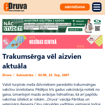
ABONĒŠANA
Trakumsērga vēl aizvien
aktuāla
Druva
Sabiedrība
02:00, 22. Sep, 2007
Valstī turpinās meža dzīvniekiem paredzēto trakumsērgas
vakcīnu izvietošana. Pēdējos trīs gadus vakcinācija notiek no
gaisa, izmantojot mazās aviācijas lidmašīnas, kā arī papildu
vakcīnas izliekot ar rokām. „Druva” vaicāja Pārtikas un
veterinārā dienesta Cēsu pārvaldes vadītājas vietniecei Indrai