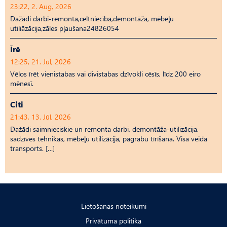
23:22, 2. Aug, 2026
Dažādi darbi-remonta,celtniecība,demontāža, mēbeļu
utiliāzācija,zāles pļaušana24826054
Īrē
12:25, 21. Jūl, 2026
Vēlos īrēt vienistabas vai divistabas dzīvokli cēsīs, līdz 200 eiro
mēnesī.
Citi
21:43, 13. Jūl, 2026
Dažādi saimnieciskie un remonta darbi, demontāža-utilizācija,
sadzīves tehnikas, mēbeļu utilizācija, pagrabu tīrīšana. Visa veida
transports. […]
Lietošanas noteikumi
Privātuma politika