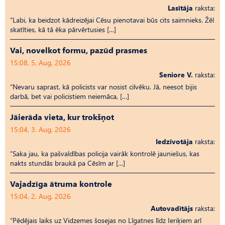
Lasītāja
raksta:
“Labi, ka beidzot kādreizējai Cēsu pienotavai būs cits saimnieks. Žēl
skatīties, kā tā ēka pārvērtusies […]
Vai, novelkot formu, pazūd prasmes
15:08, 5. Aug, 2026
Seniore V.
raksta:
“Nevaru saprast, kā policists var nosist cilvēku. Jā, neesot bijis
darbā, bet vai policistiem neiemāca, […]
Jāierāda vieta, kur trokšņot
15:04, 3. Aug, 2026
Iedzīvotāja
raksta:
“Saka jau, ka pašvaldības policija vairāk kontrolē jauniešus, kas
nakts stundās braukā pa Cēsīm ar […]
Vajadzīga ātruma kontrole
15:04, 2. Aug, 2026
Autovadītājs
raksta:
“Pēdējais laiks uz Vid­ze­mes šosejas no Līgatnes līdz Ieriķiem arī