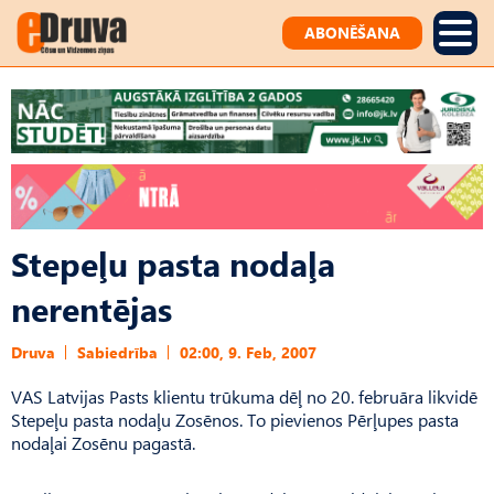
ABONĒŠANA
Stepeļu pasta nodaļa
nerentējas
Druva
Sabiedrība
02:00, 9. Feb, 2007
VAS Latvijas Pasts klientu trūkuma dēļ no 20. februāra likvidē
Stepeļu pasta nodaļu Zosēnos. To pievienos Pērļupes pasta
nodaļai Zosēnu pagastā.