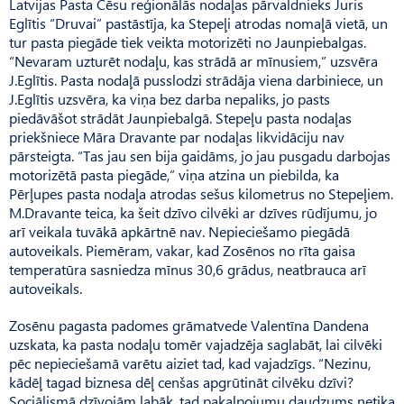
Latvijas Pasta Cēsu reģionālās nodaļas pārvaldnieks Juris
Eglītis “Druvai” pastāstīja, ka Stepeļi atrodas nomaļā vietā, un
tur pasta piegāde tiek veikta motorizēti no Jaunpiebalgas.
“Nevaram uzturēt nodaļu, kas strādā ar mīnusiem,” uzsvēra
J.Eglītis. Pasta nodaļā pusslodzi strādāja viena darbiniece, un
J.Eglītis uzsvēra, ka viņa bez darba nepaliks, jo pasts
piedāvāšot strādāt Jaunpiebalgā. Stepeļu pasta nodaļas
priekšniece Māra Dravante par nodaļas likvidāciju nav
pārsteigta. “Tas jau sen bija gaidāms, jo jau pusgadu darbojas
motorizētā pasta piegāde,” viņa atzina un piebilda, ka
Pērļupes pasta nodaļa atrodas sešus kilometrus no Stepeļiem.
M.Dravante teica, ka šeit dzīvo cilvēki ar dzīves rūdījumu, jo
arī veikala tuvākā apkārtnē nav. Nepieciešamo piegādā
autoveikals. Piemēram, vakar, kad Zosēnos no rīta gaisa
temperatūra sasniedza mīnus 30,6 grādus, neatbrauca arī
autoveikals.
Zosēnu pagasta padomes grāmatvede Valentīna Dandena
uzskata, ka pasta nodaļu tomēr vajadzēja saglabāt, lai cilvēki
pēc nepieciešamā varētu aiziet tad, kad vajadzīgs. “Nezinu,
kādēļ tagad biznesa dēļ cenšas apgrūtināt cilvēku dzīvi?
Sociālismā dzīvojām labāk, tad pakalpojumu daudzums netika