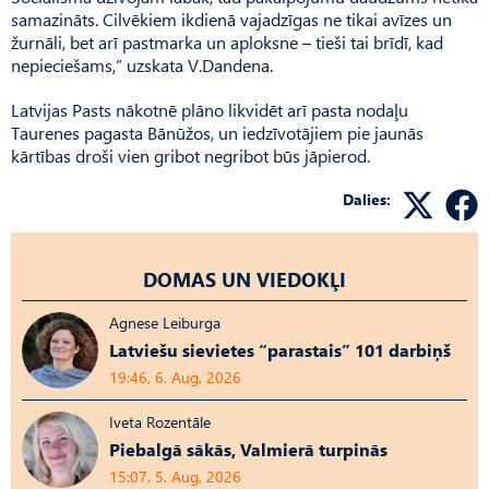
samazināts. Cilvēkiem ikdienā vajadzīgas ne tikai avīzes un
žurnāli, bet arī pastmarka un aploksne – tieši tai brīdī, kad
nepieciešams,” uzskata V.Dandena.
Latvijas Pasts nākotnē plāno likvidēt arī pasta nodaļu
Taurenes pagasta Bānūžos, un iedzīvotājiem pie jaunās
kārtības droši vien gribot negribot būs jāpierod.
Dalies:
DOMAS UN VIEDOKĻI
Agnese Leiburga
Latviešu sievietes “parastais” 101 darbiņš
19:46, 6. Aug, 2026
Iveta Rozentāle
Piebalgā sākās, Valmierā turpinās
15:07, 5. Aug, 2026