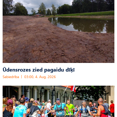
Ūdensrozes zied pagaidu dīķī
Sabiedrība
03:00, 4. Aug, 2026