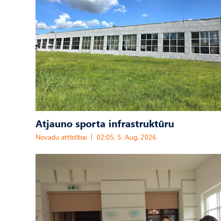
Atjauno sporta infrastruktūru
Novadu attīstībai
02:05, 5. Aug, 2026