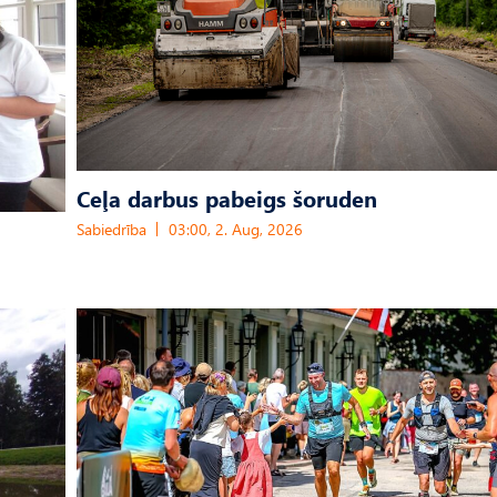
Ceļa darbus pabeigs šoruden
Sabiedrība
03:00, 2. Aug, 2026