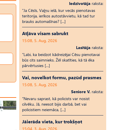
Iedzīvotāja
raksta:
“Ja Cēsīs, Vaļņu ielā, kur vecās pienotavas
teritorija, ierīkos autostāvvietu, kā tad tur
brauks automašīnas? […]
Atļāva visam sabrukt
15:08, 5. Aug, 2026
Lasītāja
raksta:
“Labi, ka beidzot kādreizējai Cēsu pienotavai
būs cits saimnieks. Žēl skatīties, kā tā ēka
pārvērtusies […]
Vai, novelkot formu, pazūd prasmes
15:08, 5. Aug, 2026
Seniore V.
raksta:
“Nevaru saprast, kā policists var nosist
cilvēku. Jā, neesot bijis darbā, bet vai
policistiem neiemāca, […]
Jāierāda vieta, kur trokšņot
15:04, 3. Aug, 2026