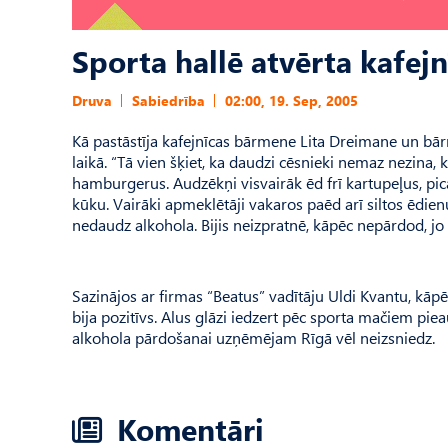
Sporta hallē atvērta kafejn
Druva
Sabiedrība
02:00, 19. Sep, 2005
Kā pastāstīja kafejnīcas bārmene Lita Dreimane un bār
laikā. “Tā vien šķiet, ka daudzi cēsnieki nemaz nezina, k
hamburgerus. Audzēkņi visvairāk ēd frī kartupeļus, pica
kūku. Vairāki apmeklētāji vakaros paēd arī siltos ēdien
nedaudz alkohola. Bijis neizpratnē, kāpēc nepārdod, jo
Sazinājos ar firmas “Beatus” vadītāju Uldi Kvantu, kā
bija pozitīvs. Alus glāzi iedzert pēc sporta mačiem pie
alkohola pārdošanai uzņēmējam Rīgā vēl neizsniedz.
Komentāri