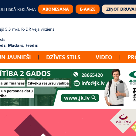
ABONĒŠANA
E-AVĪZE
ZIŅOT DRUVAI
OLITISKĀ REKLĀMA
jš 5.3 m/s, R-DR vēja virziens
sts
ēds, Madars, Fredis
UN JAUNIEŠI
DZĪVES STILS
VIDEO
PR