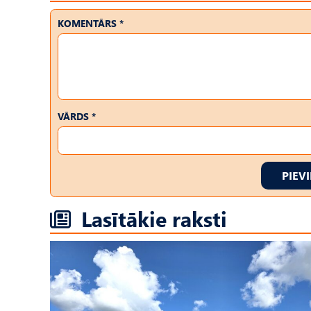
KOMENTĀRS *
VĀRDS *
PIEV
Lasītākie raksti