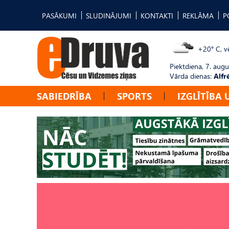
PASĀKUMI
SLUDINĀJUMI
KONTAKTI
REKLĀMA
P
+20° C, vē
Piektdiena, 7. augu
Vārda dienas:
Alfr
SABIEDRĪBA
SPORTS
IZGLĪTĪBA 