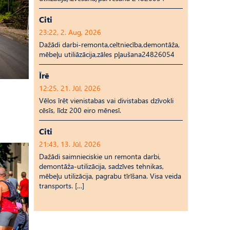
Citi
23:22, 2. Aug, 2026
Dažādi darbi-remonta,celtniecība,demontāža,
mēbeļu utiliāzācija,zāles pļaušana24826054
Īrē
12:25, 21. Jūl, 2026
Vēlos īrēt vienistabas vai divistabas dzīvokli
cēsīs, līdz 200 eiro mēnesī.
Citi
21:43, 13. Jūl, 2026
Dažādi saimnieciskie un remonta darbi,
demontāža-utilizācija, sadzīves tehnikas,
mēbeļu utilizācija, pagrabu tīrīšana. Visa veida
transports. […]