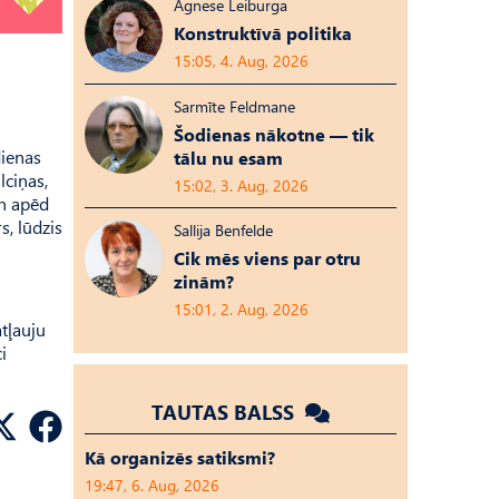
Agnese Leiburga
Konstruktīvā politika
15:05, 4. Aug, 2026
Sarmīte Feldmane
Šodienas nākotne — tik
dienas
tālu nu esam
lciņas,
15:02, 3. Aug, 2026
un apēd
s, lūdzis
Sallija Benfelde
Cik mēs viens par otru
zinām?
15:01, 2. Aug, 2026
tļauju
i
TAUTAS BALSS
Kā organizēs satiksmi?
19:47, 6. Aug, 2026