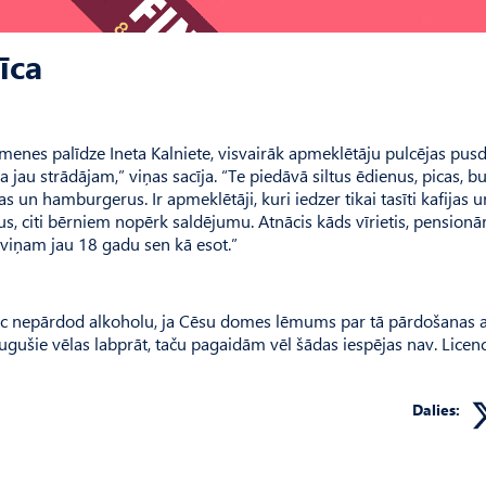
īca
menes palīdze Ineta Kalniete, visvairāk apmeklētāju pulcējas pus
a jau strādājam,” viņas sacīja. “Te piedāvā siltus ēdienus, picas, bu
s un hamburgerus. Ir apmeklētāji, kuri iedzer tikai tasīti kafijas 
us, citi bērniem nopērk saldējumu. Atnācis kāds vīrietis, pensionār
 viņam jau 18 gadu sen kā esot.”
pēc nepārdod alkoholu, ja Cēsu domes lēmums par tā pārdošanas a
augušie vēlas labprāt, taču pagaidām vēl šādas iespējas nav. Licenc
Dalies: