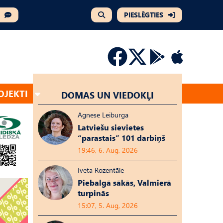
PIESLĒGTIES
OJEKTI
DOMAS UN VIEDOKĻI
Agnese Leiburga
Latviešu sievietes
“parastais” 101 darbiņš
19:46, 6. Aug, 2026
Iveta Rozentāle
Piebalgā sākās, Valmierā
turpinās
15:07, 5. Aug, 2026