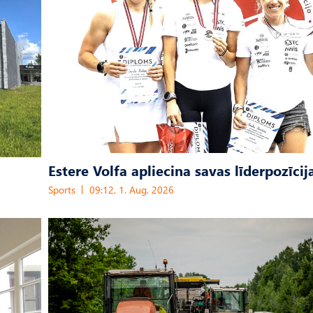
Estere Volfa apliecina savas līderpozīcij
Sports
09:12, 1. Aug, 2026