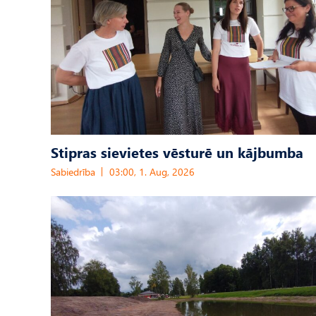
Stipras sievietes vēsturē un kājbumba
Sabiedrība
03:00, 1. Aug, 2026