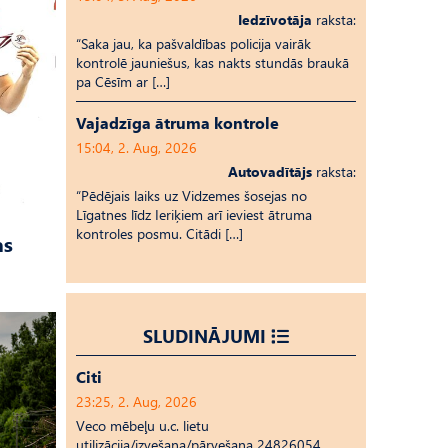
Iedzīvotāja
raksta:
“Saka jau, ka pašvaldības policija vairāk
kontrolē jauniešus, kas nakts stundās braukā
pa Cēsīm ar […]
Vajadzīga ātruma kontrole
15:04, 2. Aug, 2026
Autovadītājs
raksta:
“Pēdējais laiks uz Vid­ze­mes šosejas no
Līgatnes līdz Ieriķiem arī ieviest ātruma
kontroles posmu. Citādi […]
as
SLUDINĀJUMI
Citi
23:25, 2. Aug, 2026
Veco mēbeļu u.c. lietu
utilizācija/izvešana/pārvešana 24826054