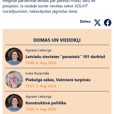
mēģināt pārliecināt iestādi par pareizu rīcību, taču ne
piespiest. Ja iestāde tomēr nevēlas sekot
SOLVIT
norādījumiem, nekavējoties jāgriežas tiesā.
Dalies:
DOMAS UN VIEDOKĻI
Agnese Leiburga
Latviešu sievietes “parastais” 101 darbiņš
19:46, 6. Aug, 2026
Iveta Rozentāle
Piebalgā sākās, Valmierā turpinās
15:07, 5. Aug, 2026
Agnese Leiburga
Konstruktīvā politika
15:05, 4. Aug, 2026