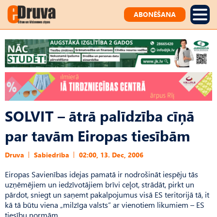
ABONĒŠANA
SOLVIT – ātrā palīdzība cīņā
par tavām Eiropas tiesībām
Druva
Sabiedrība
02:00, 13. Dec, 2006
Eiropas Savienības idejas pamatā ir nodrošināt iespēju tās
uzņēmējiem un iedzīvotājiem brīvi ceļot, strādāt, pirkt un
pārdot, sniegt un saņemt pakalpojumus visā ES teritorijā tā, it
kā tā būtu viena „milzīga valsts” ar vienotiem likumiem – ES
tiesību normām.