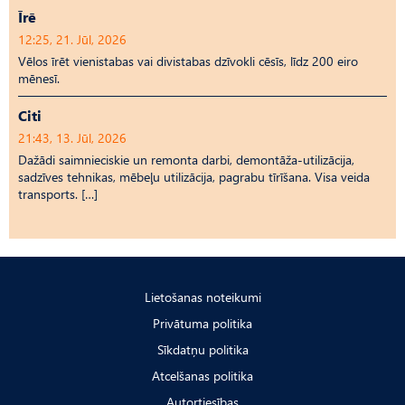
Īrē
12:25, 21. Jūl, 2026
Vēlos īrēt vienistabas vai divistabas dzīvokli cēsīs, līdz 200 eiro
mēnesī.
Citi
21:43, 13. Jūl, 2026
Dažādi saimnieciskie un remonta darbi, demontāža-utilizācija,
sadzīves tehnikas, mēbeļu utilizācija, pagrabu tīrīšana. Visa veida
transports. […]
Lietošanas noteikumi
Privātuma politika
Sīkdatņu politika
Atcelšanas politika
Autortiesības