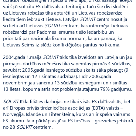
vai šķērsot citu ES dalībvalstu teritoriju. Taču šie divi skolēni
uz Lietuvas robežas tika apturēti un Lietuvas robežsardze
liedza tiem iebraukt Lietuvā. Latvijas
SOLVIT
centrs nosūtīja
šo lietu arī Lietuvas
SOLVIT
centram, kas informēja Lietuvas
robežsardzi par Padomes lēmuma tiešo iedarbību un
prioritāti pār nacionālā likuma normām, kā arī panāca, ka
Lietuvas Seims iz-slēdz konfliktējošos pantus no likuma.
2004.gada 1.maijā
SOLVIT
tīkls tika izveidots arī Latvijā un jau
pirmajos darbības mēnešos tika saņemtas pirmās 4 sūdzības,
savukārt 2005.gadā iesniegto sūdzību skaits sāka pieaugt (9
iesniegtas un 12 risinātas sūdzības). Līdz 2006.gada
novembrim jau saņemti 13 sūdzību iesniegumi un risinātas
13 lietas, kopumā atrisinot problēmjautājumu 79% gadījumu.
SOLVIT
tīkla filiāles darbojas ne tikai visās ES dalībvalstīs, bet
arī Eiropas brīvās tirdzniecības asociācijas (EBTA) valstīs –
Norvēģijā, Islandē un Lihtenšteinā, kurās arī ir spēkā vairums
ES likumu. Ja ir pārkāptas jūsu ES tiesības – griezieties jebkurā
no 28
SOLVIT
centriem.