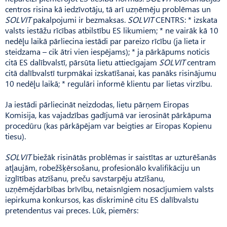
centros risina kā iedzīvotāju, tā arī uzņēmēju problēmas un
SOLVIT
pakalpojumi ir bezmaksas.
SOLVIT
CENTRS: * izskata
valsts iestāžu rīcības atbilstību ES likumiem; * ne vairāk kā 10
nedēļu laikā pārliecina iestādi par pareizo rīcību (ja lieta ir
steidzama – cik ātri vien iespējams); * ja pārkāpums noticis
citā ES dalībvalstī, pārsūta lietu attiecīgajam
SOLVIT
centram
citā dalībvalstī turpmākai izskatīšanai, kas panāks risinājumu
10 nedēļu laikā; * regulāri informē klientu par lietas virzību.
Ja iestādi pārliecināt neizdodas, lietu pārņem Eiropas
Komisija, kas vajadzības gadījumā var ierosināt pārkāpuma
procedūru (kas pārkāpējam var beigties ar Eiropas Kopienu
tiesu).
SOLVIT
biežāk risinātās problēmas ir saistītas ar uzturēšanās
atļaujām, robežšķērsošanu, profesionālo kvalifikāciju un
izglītības atzīšanu, preču savstarpēju atzīšanu,
uzņēmējdarbības brīvību, netaisnīgiem nosacījumiem valsts
iepirkuma konkursos, kas diskriminē citu ES dalībvalstu
pretendentus vai preces. Lūk, piemērs: