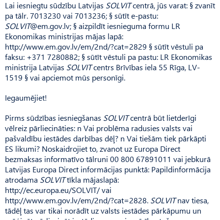
Lai iesniegtu sūdzību Latvijas
SOLVIT
centrā, jūs varat: § zvanīt
pa tālr. 7013230 vai 7013236; § sūtīt e-pastu:
SOLVIT
@em.gov.lv; § aizpildīt iesnieguma formu LR
Ekonomikas ministrijas mājas lapā:
http://www.em.gov.lv/em/2nd/?cat=2829 § sūtīt vēstuli pa
faksu: +371 7280882; § sūtīt vēstuli pa pastu: LR Ekonomikas
ministrija Latvijas
SOLVIT
centrs Brīvības iela 55 Rīga, LV-
1519 § vai apciemot mūs personīgi.
Iegaumējiet!
Pirms sūdzības iesniegšanas
SOLVIT
centrā būt lietderīgi
vēlreiz pārliecināties: n Vai problēma radusies valsts vai
pašvaldību iestādes darbības dēļ? n Vai tiešām tiek pārkāpti
ES likumi? Noskaidrojiet to, zvanot uz Europa Direct
bezmaksas informatīvo tālruni 00 800 67891011 vai jebkurā
Latvijas Europa Direct informācijas punktā: Papildinformācija
atrodama
SOLVIT
tīkla mājaslapā:
http://ec.europa.eu/SOLVIT/ vai
http://www.em.gov.lv/em/2nd/?cat=2828.
SOLVIT
nav tiesa,
tādēļ tas var tikai norādīt uz valsts iestādes pārkāpumu un