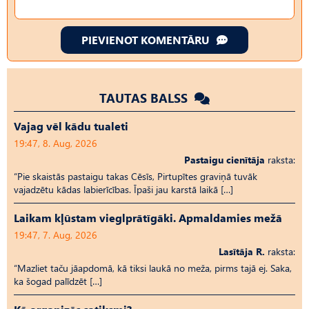
PIEVIENOT KOMENTĀRU
TAUTAS BALSS
Vajag vēl kādu tualeti
19:47, 8. Aug, 2026
Pastaigu cienītāja
raksta:
“Pie skaistās pastaigu takas Cēsīs, Pirtupītes graviņā tuvāk
vajadzētu kādas labierīcības. Īpaši jau karstā laikā […]
Laikam kļūstam vieglprātīgāki. Apmaldamies mežā
19:47, 7. Aug, 2026
Lasītāja R.
raksta:
“Mazliet taču jāapdomā, kā tiksi laukā no meža, pirms tajā ej. Saka,
ka šogad palīdzēt […]