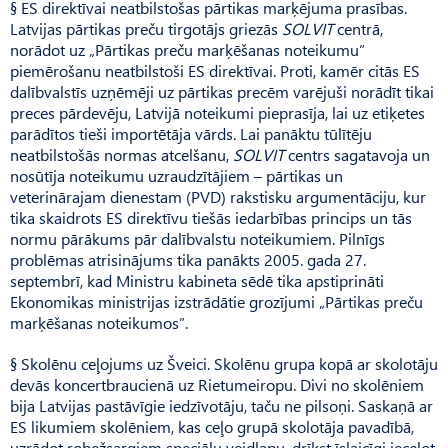
§ ES direktīvai neatbilstošas pārtikas marķējuma prasības.
Latvijas pārtikas preču tirgotājs griezās
SOLVIT
centrā,
norādot uz „Pārtikas preču marķēšanas noteikumu”
piemērošanu neatbilstoši ES direktīvai. Proti, kamēr citās ES
dalībvalstīs uzņēmēji uz pārtikas precēm varējuši norādīt tikai
preces pārdevēju, Latvijā noteikumi pieprasīja, lai uz etiķetes
parādītos tieši importētāja vārds. Lai panāktu tūlītēju
neatbilstošās normas atcelšanu,
SOLVIT
centrs sagatavoja un
nosūtīja noteikumu uzraudzītājiem – pārtikas un
veterinārajam dienestam (PVD) rakstisku argumentāciju, kur
tika skaidrots ES direktīvu tiešās iedarbības princips un tās
normu pārākums pār dalībvalstu noteikumiem. Pilnīgs
problēmas atrisinājums tika panākts 2005. gada 27.
septembrī, kad Ministru kabineta sēdē tika apstiprināti
Ekonomikas ministrijas izstrādātie grozījumi „Pārtikas preču
marķēšanas noteikumos”.
§ Skolēnu ceļojums uz Šveici. Skolēnu grupa kopā ar skolotāju
devās koncertbraucienā uz Rietumeiropu. Divi no skolēniem
bija Latvijas pastāvīgie iedzīvotāju, taču ne pilsoņi. Saskaņā ar
ES likumiem skolēniem, kas ceļo grupā skolotāja pavadībā,
uzrādot robežsargiem speciālu veidlapu, drīkst īslaicīgi ieceļot