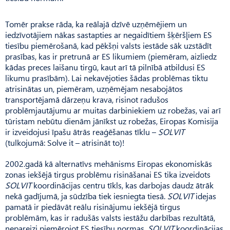
Tomēr prakse rāda, ka reālajā dzīvē uzņēmējiem un
iedzīvotājiem nākas sastapties ar negaidītiem šķēršļiem ES
tiesību piemērošanā, kad pēkšņi valsts iestāde sāk uzstādīt
prasības, kas ir pretrunā ar ES likumiem (piemēram, aizliedz
kādas preces laišanu tirgū, kaut arī tā pilnībā atbildusi ES
likumu prasībām). Lai nekavējoties šādas problēmas tiktu
atrisinātas un, piemēram, uzņēmējam nesabojātos
transportējamā dārzeņu krava, risinot radušos
problēmjautājumu ar muitas darbiniekiem uz robežas, vai arī
tūristam nebūtu dienām jānīkst uz robežas, Eiropas Komisija
ir izveidojusi īpašu ātrās reaģēšanas tīklu –
SOLVIT
(tulkojumā: Solve it – atrisināt to)!
2002.gadā kā alternatīvs mehānisms Eiropas ekonomiskās
zonas iekšējā tirgus problēmu risināšanai ES tika izveidots
SOLVIT
koordinācijas centru tīkls, kas darbojas daudz ātrāk
nekā gadījumā, ja sūdzība tiek iesniegta tiesā.
SOLVIT
idejas
pamatā ir piedāvāt reālu risinājumu iekšējā tirgus
problēmām, kas ir radušās valsts iestāžu darbības rezultātā,
nepareizi piemērojot ES tiesību normas.
SOLVIT
koordinācijas