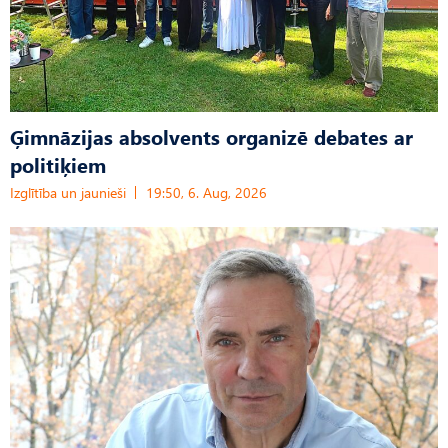
Ģimnāzijas absolvents organizē debates ar
politiķiem
Izglītība un jaunieši
19:50, 6. Aug, 2026