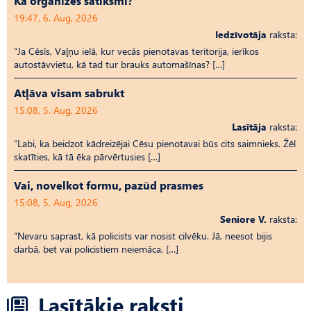
Kā organizēs satiksmi?
19:47, 6. Aug, 2026
Iedzīvotāja
raksta:
“Ja Cēsīs, Vaļņu ielā, kur vecās pienotavas teritorija, ierīkos
autostāvvietu, kā tad tur brauks automašīnas? […]
Atļāva visam sabrukt
15:08, 5. Aug, 2026
Lasītāja
raksta:
“Labi, ka beidzot kādreizējai Cēsu pienotavai būs cits saimnieks. Žēl
skatīties, kā tā ēka pārvērtusies […]
Vai, novelkot formu, pazūd prasmes
15:08, 5. Aug, 2026
Seniore V.
raksta:
“Nevaru saprast, kā policists var nosist cilvēku. Jā, neesot bijis
darbā, bet vai policistiem neiemāca, […]
Lasītākie raksti