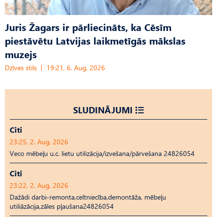
Juris Žagars ir pārliecināts, ka Cēsīm
piestāvētu Latvijas laikmetīgās mākslas
muzejs
Dzīves stils
19:21, 6. Aug, 2026
SLUDINĀJUMI
Citi
23:25, 2. Aug, 2026
Veco mēbeļu u.c. lietu utilizācija/izvešana/pārvešana 24826054
Citi
23:22, 2. Aug, 2026
Dažādi darbi-remonta,celtniecība,demontāža, mēbeļu
utiliāzācija,zāles pļaušana24826054