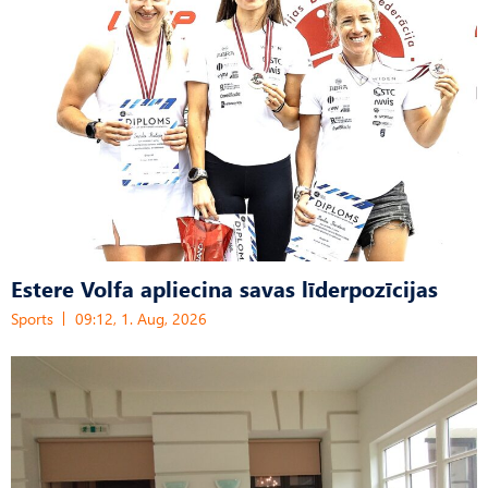
Estere Volfa apliecina savas līderpozīcijas
Sports
09:12, 1. Aug, 2026