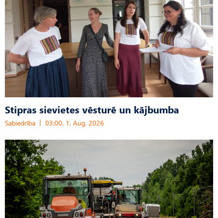
Stipras sievietes vēsturē un kājbumba
Sabiedrība
03:00, 1. Aug, 2026