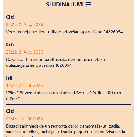
SLUDINĀJUMI
Citi
23:25, 2. Aug, 2026
Veco mēbeļu u.c. lietu utilizācija/izvešana/pārvešana 24826054
Citi
23:22, 2. Aug, 2026
Dažādi darbi-remonta,celtniecība,demontāža, mēbeļu
utiliāzācija,zāles pļaušana24826054
Īrē
12:25, 21. Jūl, 2026
Vēlos īrēt vienistabas vai divistabas dzīvokli cēsīs, līdz 200 eiro
mēnesī.
Citi
21:43, 13. Jūl, 2026
Dažādi saimnieciskie un remonta darbi, demontāža-utilizācija,
sadzīves tehnikas, mēbeļu utilizācija, pagrabu tīrīšana. Visa veida