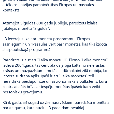
attēlotas Latvijas pamatvērtības Eiropas un pasaules
kontekstā.
Atzīmējot Siguldas 800 gadu jubileju, paredzēts izlaist
jubilejas monētu “Sigulda”.
LB iecerējusi kalt arī monētu programmu “Eiropas
sasniegumi” un “Pasaules vērtības” monētas, kas tiks izdota
starptautiskajā programmā.
Paredzēts izlaist arī “Laika monētu II”. Pirmo “Laika monētu”
izdeva 2004.gadā, tās centrālā daļa bija kalta no neierastas
krāsas un mazpazīstama metāla – dūmakaini zilā niobija, ko
ietvēra sudraba aplis. Īpaši ir arī “Laika monētas” tēli –
heraldiskā pieclapu roze un astronomiskais pulkstenis, kura
centrs atstāts brīvs ar iespēju monētas īpašniekam veikt
personisku gravējumu.
Kā ik gadu, arī šogad uz Ziemassvētkiem paredzēta monēta ar
pārsteigumu, kura attēlu LB pagaidām neatklāj.