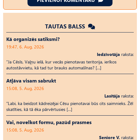
TAUTAS BALSS
Kā organizēs satiksmi?
19:47, 6. Aug, 2026
Iedzīvotāja
raksta:
“Ja Cēsīs, Vaļņu ielā, kur vecās pienotavas teritorija, ierīkos
autostāvvietu, kā tad tur brauks automašīnas? […]
Atļāva visam sabrukt
15:08, 5. Aug, 2026
Lasītāja
raksta:
“Labi, ka beidzot kādreizējai Cēsu pienotavai būs cits saimnieks. Žēl
skatīties, kā tā ēka pārvērtusies […]
Vai, novelkot formu, pazūd prasmes
15:08, 5. Aug, 2026
Seniore V.
raksta: