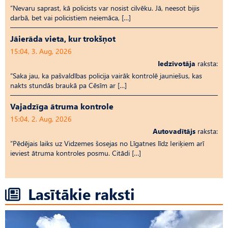
“Nevaru saprast, kā policists var nosist cilvēku. Jā, neesot bijis
darbā, bet vai policistiem neiemāca, […]
Jāierāda vieta, kur trokšņot
15:04, 3. Aug, 2026
Iedzīvotāja
raksta:
“Saka jau, ka pašvaldības policija vairāk kontrolē jauniešus, kas
nakts stundās braukā pa Cēsīm ar […]
Vajadzīga ātruma kontrole
15:04, 2. Aug, 2026
Autovadītājs
raksta:
“Pēdējais laiks uz Vid­ze­mes šosejas no Līgatnes līdz Ieriķiem arī
ieviest ātruma kontroles posmu. Citādi […]
Lasītākie raksti