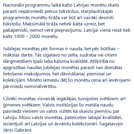
Nacionālo programmu laikā kalto Latvijas monētu skaits
parasti nepārsniedz piecus tūkstošus, starptautiskajās
programmās monētu tirāža var būt arī vairāki desmiti
tūkstošu. Maksimālā tirāža netiek kalta uzreiz, bet
pakāpeniski, ņemot vērā pieprasījumu. Latvijai vienā reizē tiek
kalts 1000 – 2000 monētu.
Jubilejas monētas pēc formas ir nauda, bet pēc būtības –
mākslas darbs. Tās izgatavo no zelta, sudraba vai citiem
dārgmetāliem īpaši laba kaluma kvalitātē. Atšķirībā no
apgrozības naudas jubilejas monētas parasti nav domātas
lietošanai maksājumos, bet dāvināšanai, piemiņai un
kolekcijām. Minēto iemeslu dēļ šo monētu cena arī ievērojami
pārsniedz nominālvērtību.
Cilvēki monētas visvairāk iegādājas, tuvojoties svētkiem, arī
ģimenes svētkiem. Valsts institūcijas šo metāla naudu
pasniedz viesiem un valsts vizītēs kā skaistu piemiņu par
Latviju. Mūsu valsts monētas, pateicoties labajai kvalitātei,
iecienījuši arī Latvijas un ārvalstu kolekcionāri. Sagatavojis
Jānis Gabrāns