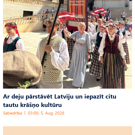
Ar deju pārstāvēt Latviju un iepazīt citu
tautu krāšņo kultūru
Sabiedrība
03:00, 5. Aug, 2026