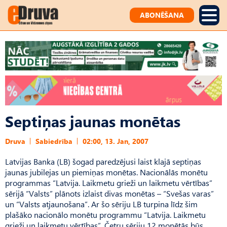
ABONĒŠANA
Septiņas jaunas monētas
Druva
Sabiedrība
02:00, 13. Jan, 2007
Latvijas Banka (LB) šogad paredzējusi laist klajā septiņas
jaunas jubilejas un piemiņas monētas. Nacionālās monētu
programmas “Latvija. Laikmetu grieži un laikmetu vērtības”
sērijā “Valsts” plānots izlaist divas monētas – “Svešas varas”
un “Valsts atjaunošana”. Ar šo sēriju LB turpina līdz šim
plašāko nacionālo monētu programmu “Latvija. Laikmetu
grieži un laikmetu vērtības”. Četru sēriju 12 monētās būs