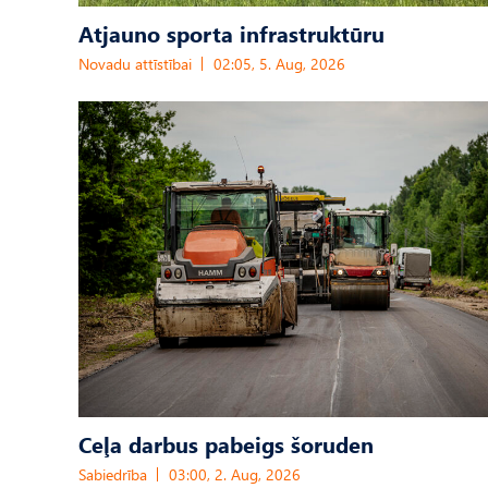
Atjauno sporta infrastruktūru
Novadu attīstībai
02:05, 5. Aug, 2026
Ceļa darbus pabeigs šoruden
Sabiedrība
03:00, 2. Aug, 2026