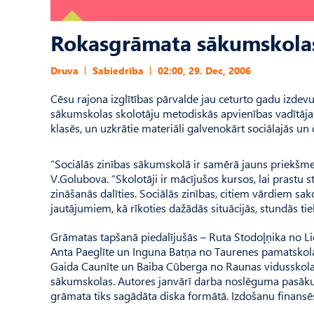
Rokasgrāmata sākumskolas
Druva
Sabiedrība
02:00, 29. Dec, 2006
Cēsu rajona izglītības pārvalde jau ceturto gadu izd
sākumskolas skolotāju metodiskās apvienības vadītāja V
klasēs, un uzkrātie materiāli galvenokārt sociālajās un
“Sociālās zinības sākumskolā ir samērā jauns priekšmet
V.Golubova. “Skolotāji ir mācījušos kursos, lai prastu s
zināšanās dalīties. Sociālās zinības, citiem vārdiem sa
jautājumiem, kā rīkoties dažādās situācijās, stundās tie
Grāmatas tapšanā piedalījušās – Ruta Stodoļņika no Lie
Anta Paeglīte un Inguna Batņa no Taurenes pamatskola
Gaida Caunīte un Baiba Cūberga no Raunas vidusskola
sākumskolas. Autores janvārī darba noslēguma pasāk
grāmata tiks sagādāta diska formātā. Izdošanu finans