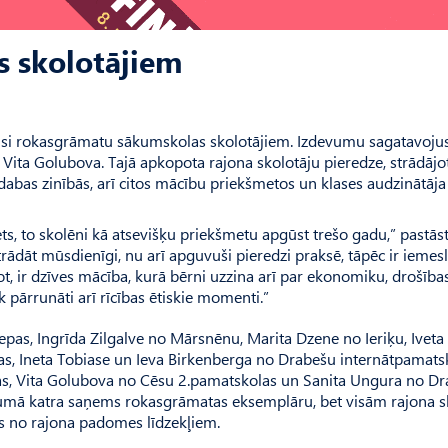
 skolotājiem
evusi rokasgrāmatu sākumskolas skolotājiem. Izdevumu sagatavojus
ita Golubova. Tajā apkopota rajona skolotāju pieredze, strādājot 
 dabas zinībās, arī citos mācību priekšmetos un klases audzinātāja
s, to skolēni kā atsevišķu priekšmetu apgūst trešo gadu,” pastāst
trādāt mūsdienīgi, nu arī apguvuši pieredzi praksē, tāpēc ir iemes
kot, ir dzīves mācība, kurā bērni uzzina arī par ekonomiku, drošība
k pārrunāti arī rīcības ētiskie momenti.”
pas, Ingrīda Zilgalve no Mārsnēnu, Marita Dzene no Ieriķu, Iveta K
s, Ineta Tobiase un Ieva Birkenberga no Drabešu internātpamats
s, Vita Golubova no Cēsu 2.pamatskolas un Sanita Ungura no D
umā katra saņems rokasgrāmatas eksemplāru, bet visām rajona 
ēs no rajona padomes līdzekļiem.