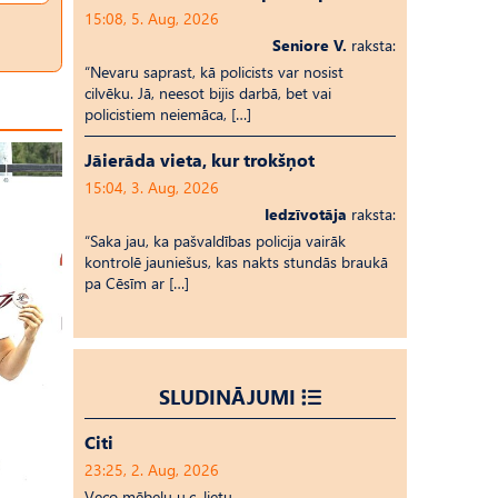
15:08, 5. Aug, 2026
Seniore V.
raksta:
“Nevaru saprast, kā policists var nosist
cilvēku. Jā, neesot bijis darbā, bet vai
policistiem neiemāca, […]
Jāierāda vieta, kur trokšņot
15:04, 3. Aug, 2026
Iedzīvotāja
raksta:
“Saka jau, ka pašvaldības policija vairāk
kontrolē jauniešus, kas nakts stundās braukā
pa Cēsīm ar […]
SLUDINĀJUMI
Citi
23:25, 2. Aug, 2026
Veco mēbeļu u.c. lietu