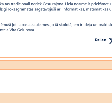
ā tas tradicionāli notiek Cēsu rajonā. Liela nozīme ir priekšmetu
īdzīgi rokasgrāmatas sagatavojuši arī informātikas, matemātikas u
uši ļoti labas atsauksmes, jo tā skolotājiem ir ideju un praktis
tēja Vita Golubova.
Dalies: