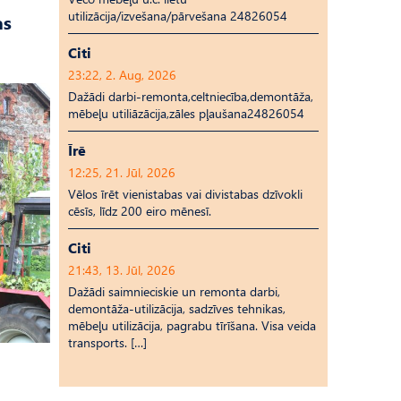
utilizācija/izvešana/pārvešana 24826054
as
Citi
23:22, 2. Aug, 2026
Dažādi darbi-remonta,celtniecība,demontāža,
mēbeļu utiliāzācija,zāles pļaušana24826054
Īrē
12:25, 21. Jūl, 2026
Vēlos īrēt vienistabas vai divistabas dzīvokli
cēsīs, līdz 200 eiro mēnesī.
Citi
21:43, 13. Jūl, 2026
Dažādi saimnieciskie un remonta darbi,
demontāža-utilizācija, sadzīves tehnikas,
mēbeļu utilizācija, pagrabu tīrīšana. Visa veida
transports. […]