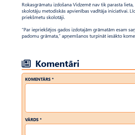
Rokasgrāmatu izdošana Vidzemē nav tik parasta lieta, k
skolotāju metodiskās apvienības vadītāja iniciatīvai. L
priekšmetu skolotāji.
“Par iepriekšējos gados izdotajām grāmatām esam saņēm
padomu grāmata,” apņemšanos turpināt iesākto komen
Komentāri
KOMENTĀRS *
VĀRDS *