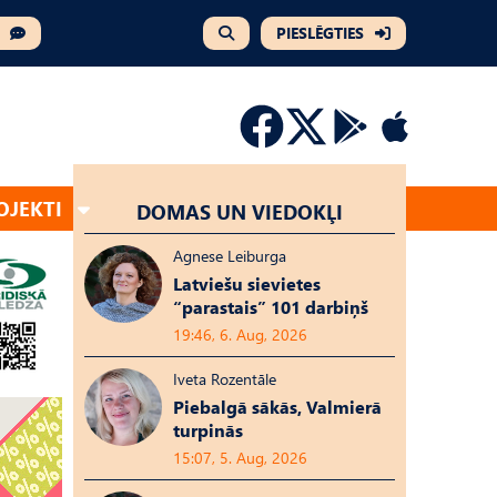
PIESLĒGTIES
OJEKTI
DOMAS UN VIEDOKĻI
Agnese Leiburga
Latviešu sievietes
“parastais” 101 darbiņš
19:46, 6. Aug, 2026
Iveta Rozentāle
Piebalgā sākās, Valmierā
turpinās
15:07, 5. Aug, 2026