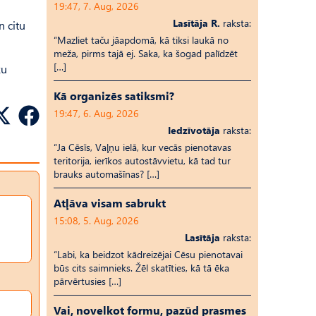
19:47, 7. Aug, 2026
Lasītāja R.
raksta:
n citu
“Mazliet taču jāapdomā, kā tiksi laukā no
meža, pirms tajā ej. Saka, ka šogad palīdzēt
[…]
ku
Kā organizēs satiksmi?
19:47, 6. Aug, 2026
Iedzīvotāja
raksta:
“Ja Cēsīs, Vaļņu ielā, kur vecās pienotavas
teritorija, ierīkos autostāvvietu, kā tad tur
brauks automašīnas? […]
Atļāva visam sabrukt
15:08, 5. Aug, 2026
Lasītāja
raksta:
“Labi, ka beidzot kādreizējai Cēsu pienotavai
būs cits saimnieks. Žēl skatīties, kā tā ēka
pārvērtusies […]
Vai, novelkot formu, pazūd prasmes