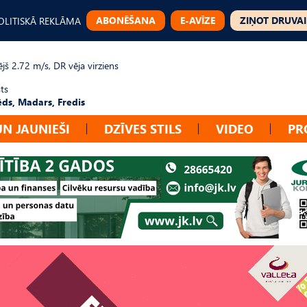
ABONĒŠANA
E-AVĪZE
ZIŅOT DRUVAI
OLITISKĀ REKLĀMA
jš 2.72 m/s, DR vēja virziens
ts
ēds, Madars, Fredis
UN JAUNIEŠI
DZĪVES STILS
VIDEO
PR