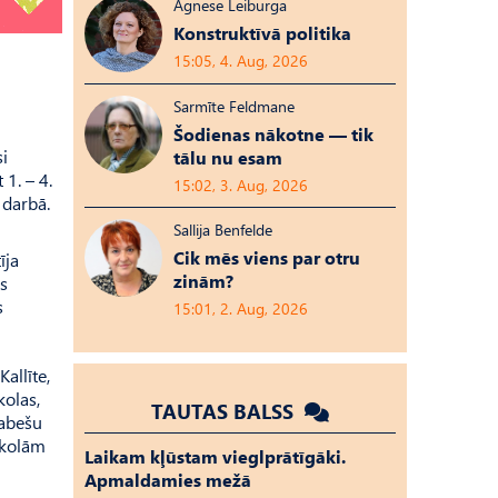
Agnese Leiburga
Konstruktīvā politika
15:05, 4. Aug, 2026
Sarmīte Feldmane
Šodienas nākotne — tik
i
tālu nu esam
1. – 4.
15:02, 3. Aug, 2026
 darbā.
Sallija Benfelde
Cik mēs viens par otru
īja
zinām?
ls
s
15:01, 2. Aug, 2026
allīte,
kolas,
TAUTAS BALSS
rabešu
skolām
Laikam kļūstam vieglprātīgāki.
Apmaldamies mežā