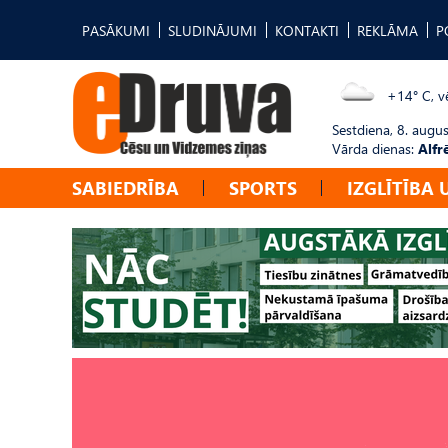
PASĀKUMI
SLUDINĀJUMI
KONTAKTI
REKLĀMA
P
+14° C, vē
Sestdiena, 8. augus
Vārda dienas:
Alfr
SABIEDRĪBA
SPORTS
IZGLĪTĪBA 