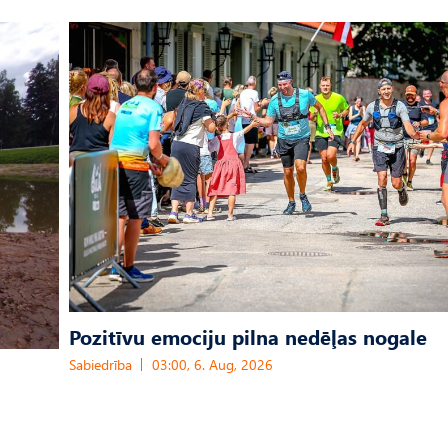
Pozitīvu emociju pilna nedēļas nogale
Sabiedrība
03:00, 6. Aug, 2026