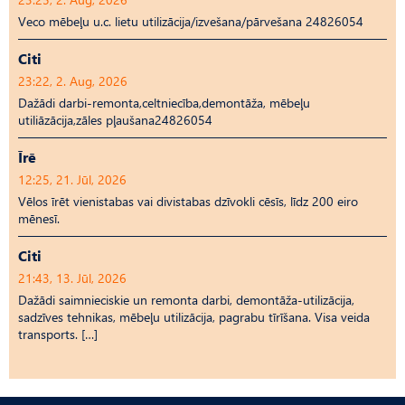
Veco mēbeļu u.c. lietu utilizācija/izvešana/pārvešana 24826054
Citi
23:22, 2. Aug, 2026
Dažādi darbi-remonta,celtniecība,demontāža, mēbeļu
utiliāzācija,zāles pļaušana24826054
Īrē
12:25, 21. Jūl, 2026
Vēlos īrēt vienistabas vai divistabas dzīvokli cēsīs, līdz 200 eiro
mēnesī.
Citi
21:43, 13. Jūl, 2026
Dažādi saimnieciskie un remonta darbi, demontāža-utilizācija,
sadzīves tehnikas, mēbeļu utilizācija, pagrabu tīrīšana. Visa veida
transports. […]