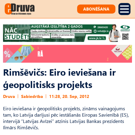
ABONĒŠANA
Rimšēvičs: Eiro ieviešana ir
ģeopolitisks projekts
Druva
Sabiedrība
11:28, 20. Sep, 2012
Eiro ieviešana ir ģeopolitisks projekts, zināms vainagojums
tam, ko Latvija darījusi pēc iestāšanās Eiropas Savienībā (ES),
intervijā “Latvijas Avīzei” atzinis Latvijas Bankas prezidents
Ilmārs Rimšēvičs.