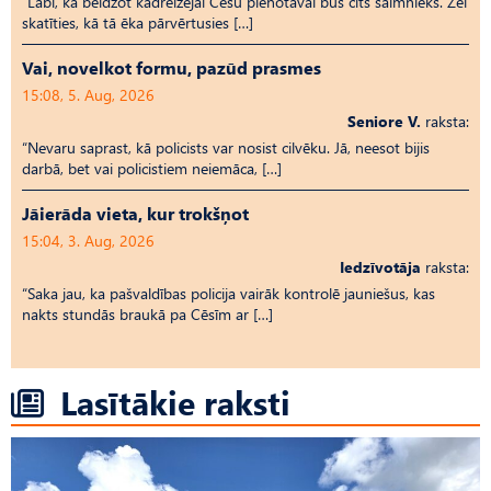
“Labi, ka beidzot kādreizējai Cēsu pienotavai būs cits saimnieks. Žēl
skatīties, kā tā ēka pārvērtusies […]
Vai, novelkot formu, pazūd prasmes
15:08, 5. Aug, 2026
Seniore V.
raksta:
“Nevaru saprast, kā policists var nosist cilvēku. Jā, neesot bijis
darbā, bet vai policistiem neiemāca, […]
Jāierāda vieta, kur trokšņot
15:04, 3. Aug, 2026
Iedzīvotāja
raksta:
“Saka jau, ka pašvaldības policija vairāk kontrolē jauniešus, kas
nakts stundās braukā pa Cēsīm ar […]
Lasītākie raksti