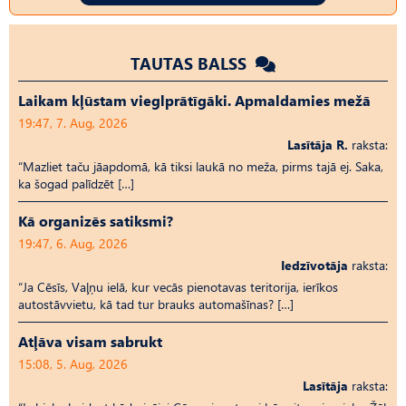
TAUTAS BALSS
Laikam kļūstam vieglprātīgāki. Apmaldamies mežā
19:47, 7. Aug, 2026
Lasītāja R.
raksta:
“Mazliet taču jāapdomā, kā tiksi laukā no meža, pirms tajā ej. Saka,
ka šogad palīdzēt […]
Kā organizēs satiksmi?
19:47, 6. Aug, 2026
Iedzīvotāja
raksta:
“Ja Cēsīs, Vaļņu ielā, kur vecās pienotavas teritorija, ierīkos
autostāvvietu, kā tad tur brauks automašīnas? […]
Atļāva visam sabrukt
15:08, 5. Aug, 2026
Lasītāja
raksta: