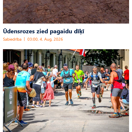
Ūdensrozes zied pagaidu dīķī
Sabiedrība
03:00, 4. Aug, 2026