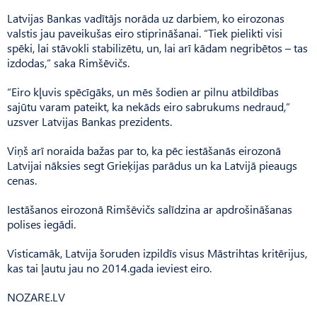
Latvijas Bankas vadītājs norāda uz darbiem, ko eirozonas
valstis jau paveikušas eiro stiprināšanai. “Tiek pielikti visi
spēki, lai stāvokli stabilizētu, un, lai arī kādam negribētos – tas
izdodas,” saka Rimšēvičs.
“Eiro kļuvis spēcīgāks, un mēs šodien ar pilnu atbildības
sajūtu varam pateikt, ka nekāds eiro sabrukums nedraud,”
uzsver Latvijas Bankas prezidents.
Viņš arī noraida bažas par to, ka pēc iestāšanās eirozonā
Latvijai nāksies segt Grieķijas parādus un ka Latvijā pieaugs
cenas.
Iestāšanos eirozonā Rimšēvičs salīdzina ar apdrošināšanas
polises iegādi.
Visticamāk, Latvija šoruden izpildīs visus Māstrihtas kritērijus,
kas tai ļautu jau no 2014.gada ieviest eiro.
NOZARE.LV