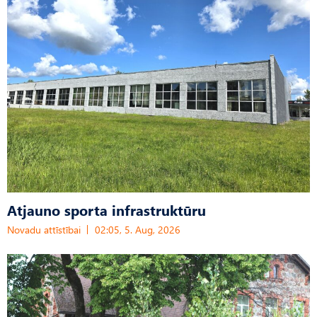
Atjauno sporta infrastruktūru
Novadu attīstībai
02:05, 5. Aug, 2026