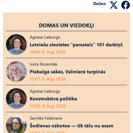
Dalies:
DOMAS UN VIEDOKĻI
Agnese Leiburga
Latviešu sievietes “parastais” 101 darbiņš
19:46, 6. Aug, 2026
Iveta Rozentāle
Piebalgā sākās, Valmierā turpinās
15:07, 5. Aug, 2026
Agnese Leiburga
Konstruktīvā politika
15:05, 4. Aug, 2026
Sarmīte Feldmane
Šodienas nākotne — tik tālu nu esam
15:02, 3. Aug, 2026