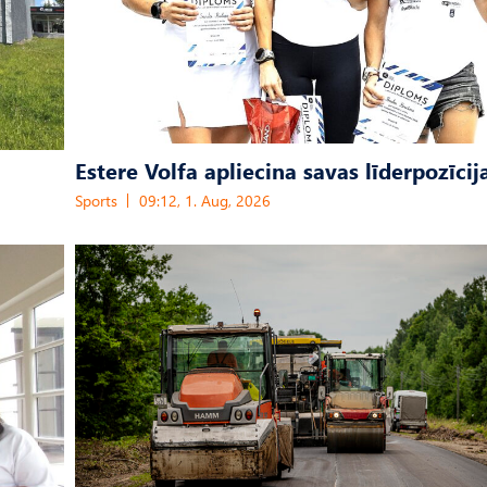
Estere Volfa apliecina savas līderpozīcij
Sports
09:12, 1. Aug, 2026