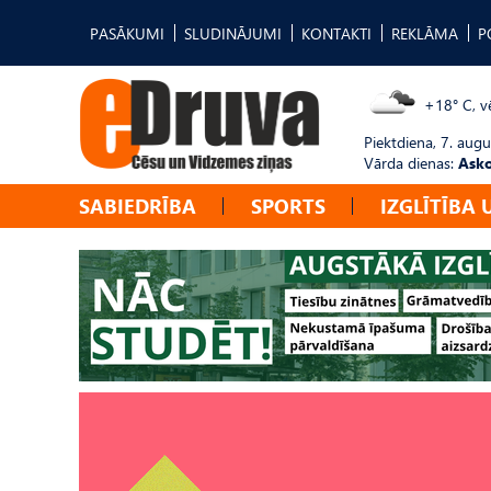
PASĀKUMI
SLUDINĀJUMI
KONTAKTI
REKLĀMA
P
+18° C, vē
Piektdiena, 7. augu
Vārda dienas:
Asko
SABIEDRĪBA
SPORTS
IZGLĪTĪBA 