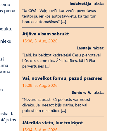
Iedzīvotāja
raksta:
 beigu
os piena
“Ja Cēsīs, Vaļņu ielā, kur vecās pienotavas
teritorija, ierīkos autostāvvietu, kā tad tur
brauks automašīnas? […]
roduktu
Atļāva visam sabrukt
ā
mnieku
15:08, 5. Aug, 2026
Lasītāja
raksta:
“Labi, ka beidzot kādreizējai Cēsu pienotavai
ai
būs cits saimnieks. Žēl skatīties, kā tā ēka
rkuma
pārvērtusies […]
vākuma
Vai, novelkot formu, pazūd prasmes
15:08, 5. Aug, 2026
am
Seniore V.
raksta:
“Nevaru saprast, kā policists var nosist
cilvēku. Jā, neesot bijis darbā, bet vai
policistiem neiemāca, […]
iska. Ja
tājs tos
Jāierāda vieta, kur trokšņot
15:04, 3. Aug, 2026