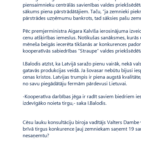
piensaimnieku centrālās savienības valdes priekšsēdētāj
sākums piena pārstrādātājiem. Taču, “ja zemnieki piekr
pārstrādes uzņēmumu bankrots, tad sāksies pašu zemni
Pēc premjerministra Aigara Kalvīša ierosinājuma izvei
cenu atšķirības iemeslus. Notikušas sanāksmes, kurās uz
mēneša beigās iecerēta tikšanās ar konkurences pado
kooperatīvās sabiedrības “Straupe” valdes priekšsēdētā
I.Balodis atzīst, ka Latvijā saražo pienu vairāk, nekā va
gatavās produkcijas veidā. Ja šovasar nebūtu bijusi ies
cenas kristos. Latvijas trumpis ir piena augstā kvalitā
no savu piegādātāju fermām pārdevusi Lietuvai.
-Kooperatīva darbības jēga ir radīt saviem biedriem i
izdevīgāko noieta tirgu,- saka I.Balodis.
Cēsu lauku konsultāciju biroja vadītājs Valters Dambe v
brīvā tirgus konkurence ļauj zemniekam saņemt 19 sant
nesaņemtu?