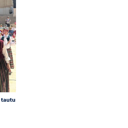
 tautu