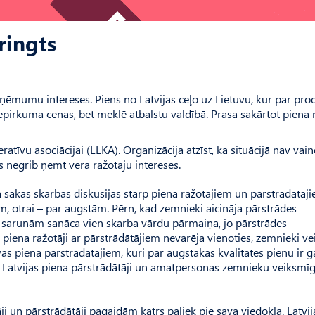
ringts
ņēmumu intereses. Piens no Latvijas ceļo uz Lietuvu, kur par pro
iepirkuma cenas, bet meklē atbalstu valdībā. Prasa sakārtot piena 
ratīvu asociācijai (LLKA). Organizācija atzīst, ka situācijā nav vai
s negrib ņemt vērā ražotāju intereses.
ā sākās skarbas diskusijas starp piena ražotājiem un pārstrādātāj
, otrai – par augstām. Pērn, kad zemnieki aicināja pārstrādes
sarunām sanāca vien skarba vārdu pārmaiņa, jo pārstrādes
ena ražotāji ar pārstrādātājiem nevarēja vienoties, zemnieki ve
s piena pārstrādātājiem, kuri par augstākās kvalitātes pienu ir g
c Latvijas piena pārstrādātāji un amatpersonas zemnieku veiksmīg
i un pārstrādātāji pagaidām katrs paliek pie sava viedokļa. Latvij