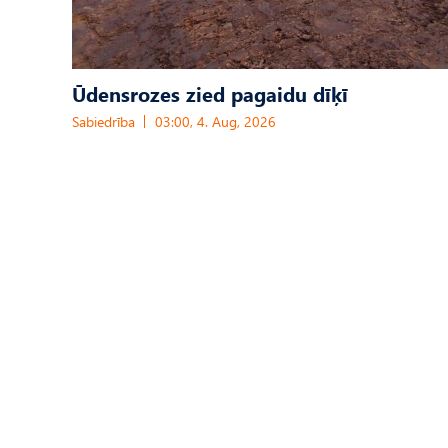
Ūdensrozes zied pagaidu dīķī
Sabiedrība
03:00, 4. Aug, 2026