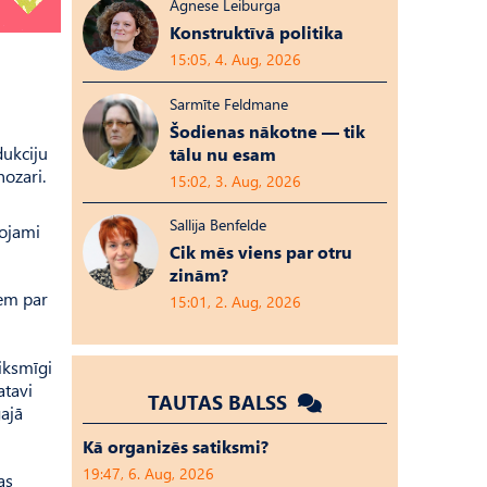
Agnese Leiburga
Konstruktīvā politika
15:05, 4. Aug, 2026
Sarmīte Feldmane
Šodienas nākotne — tik
dukciju
tālu nu esam
nozari.
15:02, 3. Aug, 2026
Sallija Benfelde
nojami
Cik mēs viens par otru
zinām?
iem par
15:01, 2. Aug, 2026
iksmīgi
atavi
TAUTAS BALSS
ajā
Kā organizēs satiksmi?
19:47, 6. Aug, 2026
as