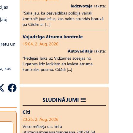
Iedzīvotāja
raksta:
ijas
“Saka jau, ka pašvaldības policija vairāk
kontrolē jauniešus, kas nakts stundās braukā
ļauj
pa Cēsīm ar […]
Vajadzīga ātruma kontrole
urētu un
15:04, 2. Aug, 2026
Autovadītājs
raksta:
“Pēdējais laiks uz Vid­ze­mes šosejas no
Līgatnes līdz Ieriķiem arī ieviest ātruma
a, kas
kontroles posmu. Citādi […]
SLUDINĀJUMI
Citi
23:25, 2. Aug, 2026
Veco mēbeļu u.c. lietu
utilizācija/izvešana/pārvešana 24826054