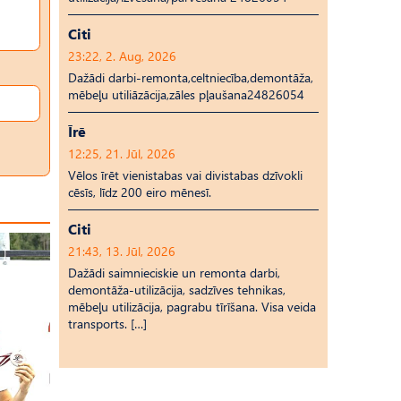
Citi
23:22, 2. Aug, 2026
Dažādi darbi-remonta,celtniecība,demontāža,
mēbeļu utiliāzācija,zāles pļaušana24826054
Īrē
12:25, 21. Jūl, 2026
Vēlos īrēt vienistabas vai divistabas dzīvokli
cēsīs, līdz 200 eiro mēnesī.
Citi
21:43, 13. Jūl, 2026
Dažādi saimnieciskie un remonta darbi,
demontāža-utilizācija, sadzīves tehnikas,
mēbeļu utilizācija, pagrabu tīrīšana. Visa veida
transports. […]