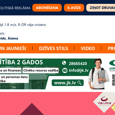
ABONĒŠANA
E-AVĪZE
ZIŅOT DRUVAI
OLITISKĀ REKLĀMA
jš 1.8 m/s, R-DR vēja virziens
sts
lds, Aisma
UN JAUNIEŠI
DZĪVES STILS
VIDEO
PR