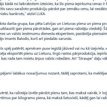
s kādā no laikrakstiem izteicies, ka šīs piena iepirkuma cenas ir
itīs savu saražoto produkciju pārdot par zemāku cenu, lai nesākt
eku bankrots,” atzīst LLKA.
dota darba grupa, kas pēta Latvijas un Lietuvas piena un piena p
klausīti gan piena pārstrādes, gan arī piena ražotāju viedokļi. Š
mes un valsts ieņēmumu dienesta ekspertiem, pastāstīja piensai
js Imants Balodis, kurš arī piedalās sarunās.
lsts spēj patērēt, apmēram puse iegūtā jāizved vai nu kā izejviela, v
pēja eksportēt pienu uz Lietuvu, tirgū rastos pārprodukcija, iepi
te, kas rada tam noietu ārpus valsts robežām. Arī “Straupe” daļu 
espējami labākus nosacījumus nozarē, tādēļ saprotami, ka meklēj
ērtē, ka ražotāja izvēle pārdot pienu tam, kas maksā vairāk, ir loģ
īmus par kilogramu piena, kā maksā lietuvieši, kādēļ gan lai ražo