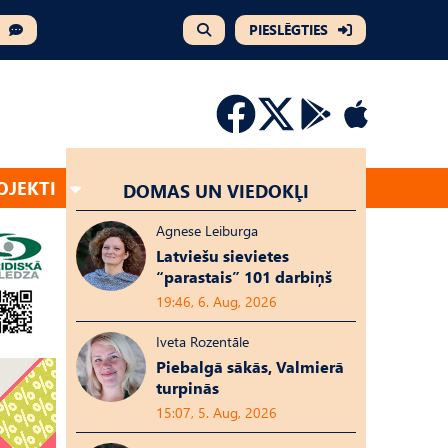
PIESLĒGTIES
OJEKTI
DOMAS UN VIEDOKĻI
Agnese Leiburga
Latviešu sievietes
“parastais” 101 darbiņš
19:46, 6. Aug, 2026
Iveta Rozentāle
Piebalgā sākās, Valmierā
turpinās
15:07, 5. Aug, 2026