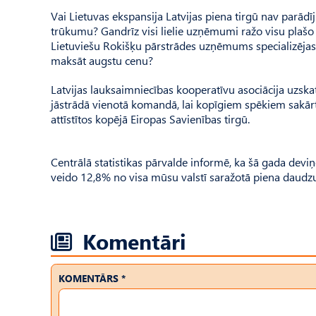
Vai Lietuvas ekspansija Latvijas piena tirgū nav parā
trūkumu? Gandrīz visi lielie uzņēmumi ražo visu plaš
Lietuviešu Rokišķu pārstrādes uzņēmums specializējas g
maksāt augstu cenu?
Latvijas lauksaimniecības kooperatīvu asociācija uzska
jāstrādā vienotā komandā, lai kopīgiem spēkiem sakārtot
attīstītos kopējā Eiropas Savienības tirgū.
Centrālā statistikas pārvalde informē, ka šā gada devi
veido 12,8% no visa mūsu valstī saražotā piena daud
Komentāri
KOMENTĀRS *