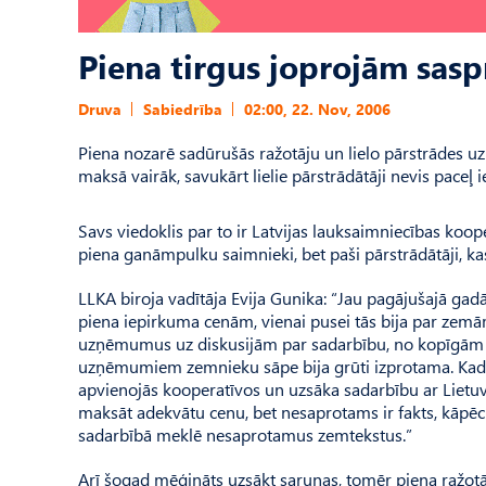
Piena tirgus joprojām sasp
Druva
Sabiedrība
02:00, 22. Nov, 2006
Piena nozarē sadūrušās ražotāju un lielo pārstrādes uz
maksā vairāk, savukārt lielie pārstrādātāji nevis paceļ 
Savs viedoklis par to ir Latvijas lauksaimniecības koope
piena ganāmpulku saimnieki, bet paši pārstrādātāji, ka
LLKA biroja vadītāja Evija Gunika: “Jau pagājušajā gad
piena iepirkuma cenām, vienai pusei tās bija par zemām
uzņēmumus uz diskusijām par sadarbību, no kopīgām 
uzņēmumiem zemnieku sāpe bija grūti izprotama. Kad pi
apvienojās kooperatīvos un uzsāka sadarbību ar Lietuva
maksāt adekvātu cenu, bet nesaprotams ir fakts, kāpē
sadarbībā meklē nesaprotamus zemtekstus.”
Arī šogad mēģināts uzsākt sarunas, tomēr piena ražotāj