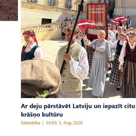
Ar deju pārstāvēt Latviju un iepazīt citu
krāšņo kultūru
Sabiedrība
03:00, 5. Aug, 2026