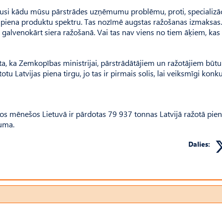
dījusi kādu mūsu pārstrādes uzņēmumu problēmu, proti, specializāc
o piena produktu spektru. Tas nozīmē augstas ražošanas izmaksas.
alvenokārt siera ražošanā. Vai tas nav viens no tiem āķiem, kas 
ta, ka Zemkopības ministrijai, pārstrādātājiem un ražotājiem būtu
u Latvijas piena tirgu, jo tas ir pirmais solis, lai veiksmīgi konk
ņos mēnešos Lietuvā ir pārdotas 79 937 tonnas Latvijā ražotā pien
zuma.
Dalies: