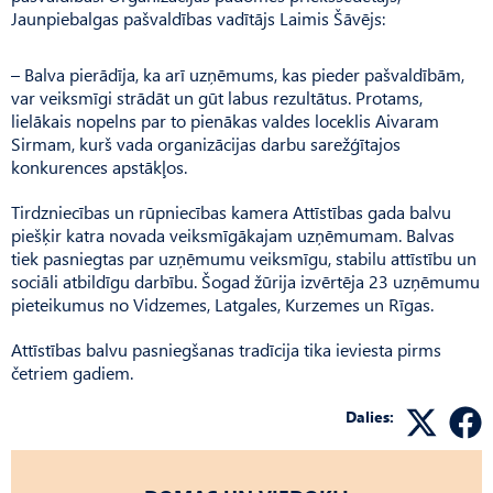
Jaunpiebalgas pašvaldības vadītājs Laimis Šāvējs:
– Balva pierādīja, ka arī uzņēmums, kas pieder pašvaldībām,
var veiksmīgi strādāt un gūt labus rezultātus. Protams,
lielākais nopelns par to pienākas valdes loceklis Aivaram
Sirmam, kurš vada organizācijas darbu sarežģītajos
konkurences apstākļos.
Tirdzniecības un rūpniecības kamera Attīstības gada balvu
piešķir katra novada veiksmīgākajam uzņēmumam. Balvas
tiek pasniegtas par uzņēmumu veiksmīgu, stabilu attīstību un
sociāli atbildīgu darbību. Šogad žūrija izvērtēja 23 uzņēmumu
pieteikumus no Vidzemes, Latgales, Kurzemes un Rīgas.
Attīstības balvu pasniegšanas tradīcija tika ieviesta pirms
četriem gadiem.
Dalies: