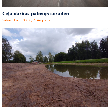
Ceļa darbus pabeigs šoruden
Sabiedrība
03:00, 2. Aug, 2026