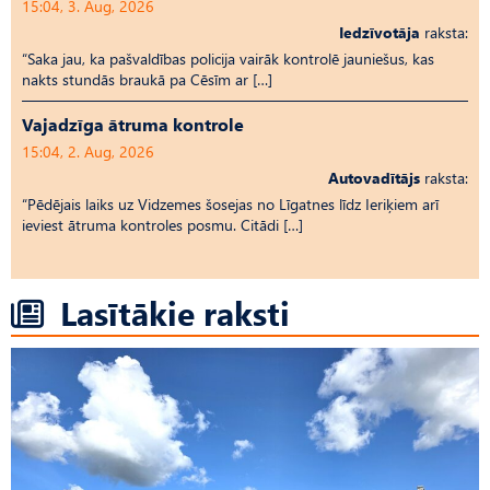
15:04, 3. Aug, 2026
Iedzīvotāja
raksta:
“Saka jau, ka pašvaldības policija vairāk kontrolē jauniešus, kas
nakts stundās braukā pa Cēsīm ar […]
Vajadzīga ātruma kontrole
15:04, 2. Aug, 2026
Autovadītājs
raksta:
“Pēdējais laiks uz Vid­ze­mes šosejas no Līgatnes līdz Ieriķiem arī
ieviest ātruma kontroles posmu. Citādi […]
Lasītākie raksti