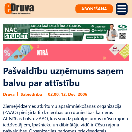
ABONĒŠANA
Pašvaldību uzņēmums saņem
balvu par attīstību
Druva
Sabiedrība
02:00, 12. Dec, 2006
Ziemeļvidzemes atkritumu apsaimniekošanas organizācijai
(ZAAO) piešķirta tirdzniecības un rūpniecības kameras
Attīstības balva. ZAAO, kas sniedz pakalpojumus mūsu rajona
iedzīvotājiem, īpašnieku un dibinātāju vidū ir Cēsu rajona
pašvaldības. Organizācijas padomes priekšsēdētājs,