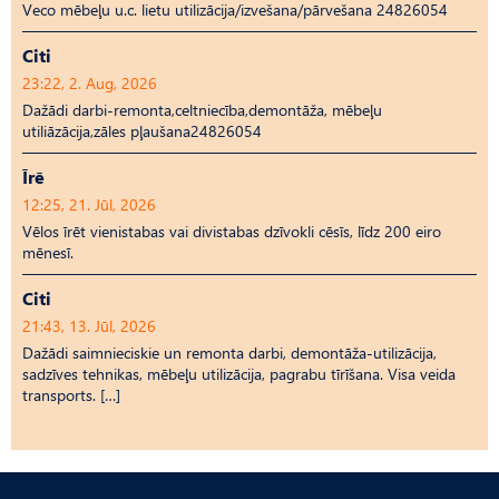
Veco mēbeļu u.c. lietu utilizācija/izvešana/pārvešana 24826054
Citi
23:22, 2. Aug, 2026
Dažādi darbi-remonta,celtniecība,demontāža, mēbeļu
utiliāzācija,zāles pļaušana24826054
Īrē
12:25, 21. Jūl, 2026
Vēlos īrēt vienistabas vai divistabas dzīvokli cēsīs, līdz 200 eiro
mēnesī.
Citi
21:43, 13. Jūl, 2026
Dažādi saimnieciskie un remonta darbi, demontāža-utilizācija,
sadzīves tehnikas, mēbeļu utilizācija, pagrabu tīrīšana. Visa veida
transports. […]