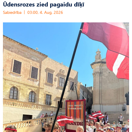
Ūdensrozes zied pagaidu dīķī
Sabiedrība
03:00, 4. Aug, 2026