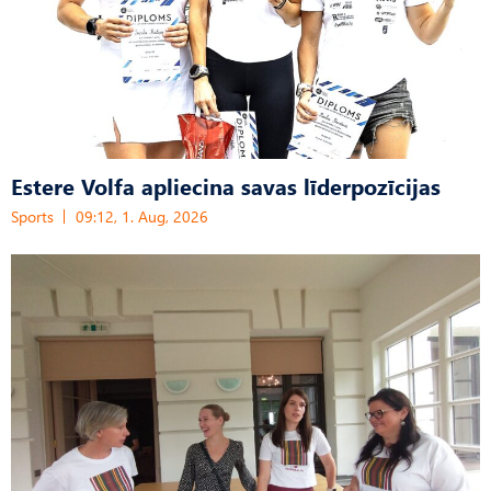
Estere Volfa apliecina savas līderpozīcijas
Sports
09:12, 1. Aug, 2026