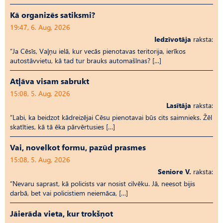
Kā organizēs satiksmi?
19:47, 6. Aug, 2026
Iedzīvotāja
raksta:
“Ja Cēsīs, Vaļņu ielā, kur vecās pienotavas teritorija, ierīkos
autostāvvietu, kā tad tur brauks automašīnas? […]
Atļāva visam sabrukt
15:08, 5. Aug, 2026
Lasītāja
raksta:
“Labi, ka beidzot kādreizējai Cēsu pienotavai būs cits saimnieks. Žēl
skatīties, kā tā ēka pārvērtusies […]
Vai, novelkot formu, pazūd prasmes
15:08, 5. Aug, 2026
Seniore V.
raksta:
“Nevaru saprast, kā policists var nosist cilvēku. Jā, neesot bijis
darbā, bet vai policistiem neiemāca, […]
Jāierāda vieta, kur trokšņot