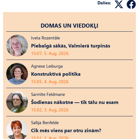
Dalies:
DOMAS UN VIEDOKĻI
Iveta Rozentāle
Piebalgā sākās, Valmierā turpinās
15:07, 5. Aug, 2026
Agnese Leiburga
Konstruktīvā politika
15:05, 4. Aug, 2026
Sarmīte Feldmane
Šodienas nākotne — tik tālu nu esam
15:02, 3. Aug, 2026
Sallija Benfelde
Cik mēs viens par otru zinām?
15:01, 2. Aug, 2026