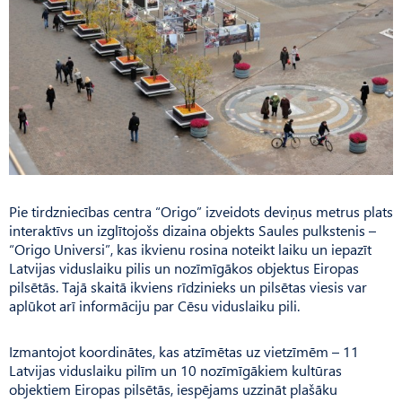
Pie tirdzniecības centra “Origo” izveidots deviņus metrus plats
interaktīvs un izglītojošs dizaina objekts Saules pulkstenis –
“Origo Universi”, kas ikvienu rosina noteikt laiku un iepazīt
Latvijas viduslaiku pilis un nozīmīgākos objektus Eiropas
pilsētās. Tajā skaitā ikviens rīdzinieks un pilsētas viesis var
aplūkot arī informāciju par Cēsu viduslaiku pili.
Izmantojot koordinātes, kas atzīmētas uz vietzīmēm – 11
Latvijas viduslaiku pilīm un 10 nozīmīgākiem kultūras
objektiem Eiropas pilsētās, iespējams uzzināt plašāku