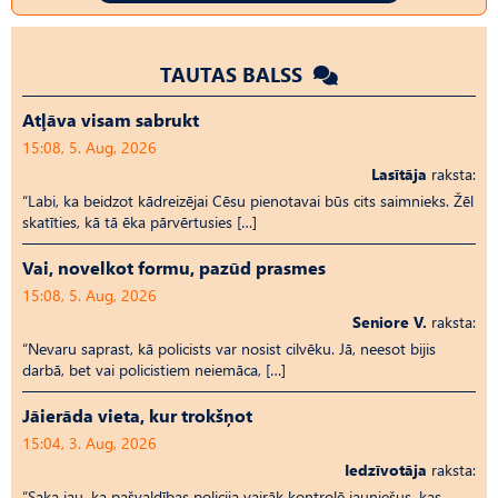
TAUTAS BALSS
Atļāva visam sabrukt
15:08, 5. Aug, 2026
Lasītāja
raksta:
“Labi, ka beidzot kādreizējai Cēsu pienotavai būs cits saimnieks. Žēl
skatīties, kā tā ēka pārvērtusies […]
Vai, novelkot formu, pazūd prasmes
15:08, 5. Aug, 2026
Seniore V.
raksta:
“Nevaru saprast, kā policists var nosist cilvēku. Jā, neesot bijis
darbā, bet vai policistiem neiemāca, […]
Jāierāda vieta, kur trokšņot
15:04, 3. Aug, 2026
Iedzīvotāja
raksta:
“Saka jau, ka pašvaldības policija vairāk kontrolē jauniešus, kas