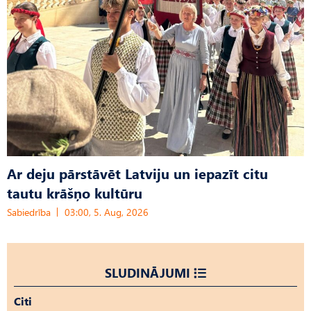
Ar deju pārstāvēt Latviju un iepazīt citu
tautu krāšņo kultūru
Sabiedrība
03:00, 5. Aug, 2026
SLUDINĀJUMI
Citi