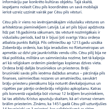
informāciju par konkrēto kultūras objektu. Tajā skaitā,
iespējams nolasīt Cēsu pils koordinātes un savā mobilajā
ierīcē uzreiz uzzināt vairāk par Cēsu pils vēsturi.
Cēsu pils ir viens no ievērojamākajām viduslaiku vēstures un
arhitektūras pieminekļiem Latvijā. Lai arī pils bijusi apdzīvota
līdz pat 18.gadsimta sākumam, tās vēsturē nozīmīgākais ir
viduslaiku periods, kad tā ir bijusi ļoti svarīgs Vācu ordeņa
atbalsta punkts Baltijā. Pils celtniecību ap 1213.gadu uzsāka
Zobenbrāļu ordenis, kas bija ieradušies no Rietumeiropas un
apmetās uz dzīvi pie jaunkristītās vendu cilts. Cēsu pilij bija ne
tikai politiska, militāra un saimnieciska nozīme, bet tā kalpoja
arī kā reliģiskam ordenim piederīgas kopienas dzīves vieta.
Ordeņa brāļi dalījās bruņiniekos un priesteros. Brāļi-
bruņinieki savās pilīs ieņēma dažādus amatus – pārzināja pils
finanses, saimniecības nozares un amatniecību, savukārt
brāļu-priesteru pienākums bija noturēt dievkalpojumus un
rūpēties par pārējo ordeņbrāļu reliģisko apkopšanu. Katras
pils konventā vajadzēja būt vismaz 12 brāļiem bruņiniekiem,
lai tas atbilstu Kristus apustuļu skaitam, kā arī vismaz vienam
brālim priesterim. Zināms, ka 1451.gadā Cēsu pilī uzturējušies
14 bruņinieki un 3 priesteri, kas salīdzinājumā ar citām