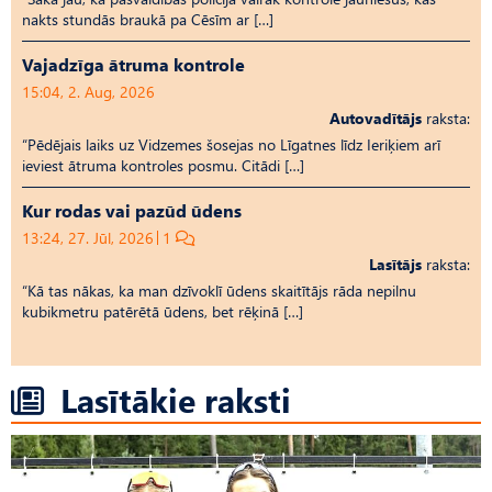
nakts stundās braukā pa Cēsīm ar […]
Vajadzīga ātruma kontrole
15:04, 2. Aug, 2026
Autovadītājs
raksta:
“Pēdējais laiks uz Vid­ze­mes šosejas no Līgatnes līdz Ieriķiem arī
ieviest ātruma kontroles posmu. Citādi […]
Kur rodas vai pazūd ūdens
13:24, 27. Jūl, 2026
1
Lasītājs
raksta:
“Kā tas nākas, ka man dzīvoklī ūdens skaitītājs rāda nepilnu
kubikmetru patērētā ūdens, bet rēķinā […]
Lasītākie raksti