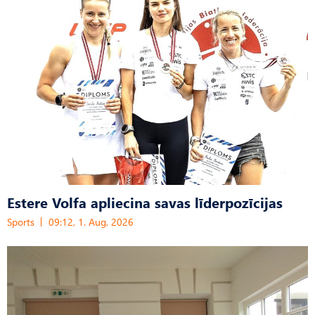
Estere Volfa apliecina savas līderpozīcijas
Sports
09:12, 1. Aug, 2026