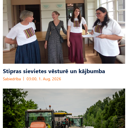
Stipras sievietes vēsturē un kājbumba
Sabiedrība
03:00, 1. Aug, 2026