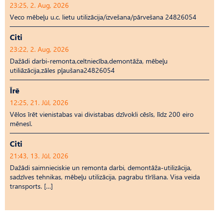
23:25, 2. Aug, 2026
Veco mēbeļu u.c. lietu utilizācija/izvešana/pārvešana 24826054
Citi
23:22, 2. Aug, 2026
Dažādi darbi-remonta,celtniecība,demontāža, mēbeļu
utiliāzācija,zāles pļaušana24826054
Īrē
12:25, 21. Jūl, 2026
Vēlos īrēt vienistabas vai divistabas dzīvokli cēsīs, līdz 200 eiro
mēnesī.
Citi
21:43, 13. Jūl, 2026
Dažādi saimnieciskie un remonta darbi, demontāža-utilizācija,
sadzīves tehnikas, mēbeļu utilizācija, pagrabu tīrīšana. Visa veida
transports. […]