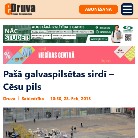
ABONĒŠANA
Pašā galvaspilsētas sirdī –
Cēsu pils
Druva
Sabiedrība
10:50, 28. Feb, 2013