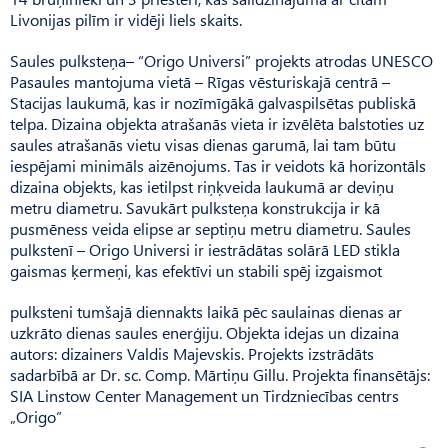
Livonijas pilīm ir vidēji liels skaits.
Saules pulksteņa– “Origo Universi” projekts atrodas UNESCO
Pasaules mantojuma vietā – Rīgas vēsturiskajā centrā –
Stacijas laukumā, kas ir nozīmīgākā galvaspilsētas publiskā
telpa. Dizaina objekta atrašanās vieta ir izvēlēta balstoties uz
saules atrašanās vietu visas dienas garumā, lai tam būtu
iespējami minimāls aizēnojums. Tas ir veidots kā horizontāls
dizaina objekts, kas ietilpst riņķveida laukumā ar deviņu
metru diametru. Savukārt pulksteņa konstrukcija ir kā
pusmēness veida elipse ar septiņu metru diametru. Saules
pulkstenī – Origo Universi ir iestrādātas solārā LED stikla
gaismas ķermeņi, kas efektīvi un stabili spēj izgaismot
pulksteni tumšajā diennakts laikā pēc saulainas dienas ar
uzkrāto dienas saules enerģiju. Objekta idejas un dizaina
autors: dizainers Valdis Majevskis. Projekts izstrādāts
sadarbībā ar Dr. sc. Comp. Mārtiņu Gillu. Projekta finansētājs:
SIA Linstow Center Management un Tirdzniecības centrs
„Origo”