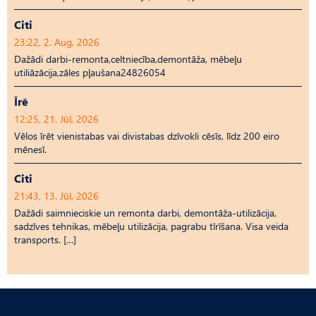
Citi
23:22, 2. Aug, 2026
Dažādi darbi-remonta,celtniecība,demontāža, mēbeļu
utiliāzācija,zāles pļaušana24826054
Īrē
12:25, 21. Jūl, 2026
Vēlos īrēt vienistabas vai divistabas dzīvokli cēsīs, līdz 200 eiro
mēnesī.
Citi
21:43, 13. Jūl, 2026
Dažādi saimnieciskie un remonta darbi, demontāža-utilizācija,
sadzīves tehnikas, mēbeļu utilizācija, pagrabu tīrīšana. Visa veida
transports. […]