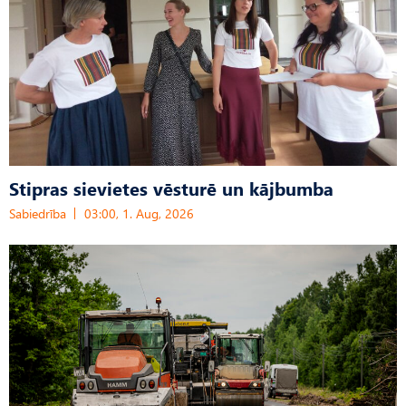
Stipras sievietes vēsturē un kājbumba
Sabiedrība
03:00, 1. Aug, 2026