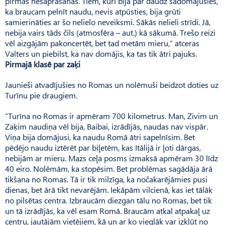
pirmās nesaprašanās. Tiem, kuri bija par daudz sadomājušies,
ka braucam pelnīt naudu, nevis atpūsties, bija grūti
samierināties ar šo nelielo neveiksmi. Sākās nelieli strīdi. Jā,
nebija vairs tāds čils (atmosfēra – aut.) kā sākumā. Trešo reizi
vēl aizgājām pakoncertēt, bet tad metām mieru,” atceras
Valters un piebilst, ka nav domājis, ka tas tik ātri pajuks.
Pirmajā klasē par zaķi
Jaunieši atvadījušies no Romas un nolēmuši beidzot doties uz
Turīnu pie draugiem.
“Turīna no Romas ir apmēram 700 kilometrus. Man, Zivim un
Zaķim naudiņa vēl bija, Baibai, izrādījās, naudas nav vispār.
Viņa bija domājusi, ka naudu Romā ātri sapelnīsim. Bet
pēdējo naudu iztērēt par biļetēm, kas Itālijā ir ļoti dārgas,
nebijām ar mieru. Mazs ceļa posms izmaksā apmēram 30 līdz
40 eiro. Nolēmām, ka stopēsim. Bet problēmas sagādāja ārā
tikšana no Romas. Tā ir tik milzīga, ka nočakarējāmies pusi
dienas, bet ārā tikt nevarējām. Iekāpām vilcienā, kas iet tālāk
no pilsētas centra. Izbraucām diezgan tālu no Romas, bet tik
un tā izrādījās, ka vēl esam Romā. Braucām atkal atpakaļ uz
centru, jautājām vietējiem, kā un ar ko vieglāk var izkļūt no