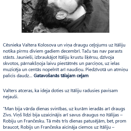
Cēsnieka Valtera Kolosova un viņa draugu ceļojums uz Itāliju
notika pirms diviem gadiem decembrī. Taču tas nav parasts
stāsts. Jaunieši, izbraukājot Itāliju krustu šķērsu, dzīvoja
skvotos, pārnakšņoja laivu piestātnēs un parciņos, uz ielas
muzicēja un centās nopelnīt arī naudiņu. Piedzīvotā un atmiņu
palicis daudz…
Gatavošanās tālajam ceļam
Valters atceras, ka ideja doties uz Itāliju radusies pavisam
nejauši.
“Man bija vārda dienas svinības, uz kurām ieradās arī draugs
Zivs. Viņš līdzi bija uzaicinājis arī savus draugus no Itālijas –
Robiju un Frančesku. Tā mēs trīs dienas patusējām, bet, prom
braucot, Robijs un Frančeska aicināja ciemos uz Itāliju –