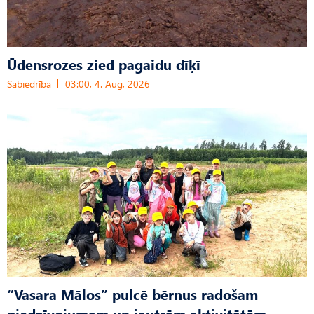
Ūdensrozes zied pagaidu dīķī
Sabiedrība
03:00, 4. Aug, 2026
“Vasara Mālos” pulcē bērnus radošam
piedzīvojumam un jautrām aktivitātēm