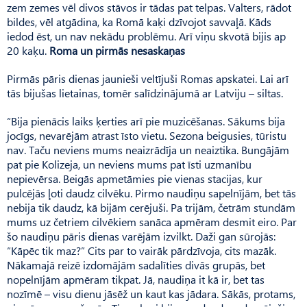
zem zemes vēl divos stāvos ir tādas pat telpas. Valters, rādot
bildes, vēl atgādina, ka Romā kaķi dzīvojot savvaļā. Kāds
iedod ēst, un nav nekādu problēmu. Arī viņu skvotā bijis ap
20 kaķu.
Roma un pirmās nesaskaņas
Pirmās pāris dienas jaunieši veltījuši Romas apskatei. Lai arī
tās bijušas lietainas, tomēr salīdzinājumā ar Latviju – siltas.
“Bija pienācis laiks ķerties arī pie muzicēšanas. Sākums bija
jocīgs, nevarējām atrast īsto vietu. Sezona beigusies, tūristu
nav. Taču neviens mums neaizrādīja un neaiztika. Bungājām
pat pie Kolizeja, un neviens mums pat īsti uzmanību
nepievērsa. Beigās apmetāmies pie vienas stacijas, kur
pulcējās ļoti daudz cilvēku. Pirmo naudiņu sapelnījām, bet tās
nebija tik daudz, kā bijām cerējuši. Pa trijām, četrām stundām
mums uz četriem cilvēkiem sanāca apmēram desmit eiro. Par
šo naudiņu pāris dienas varējām izvilkt. Daži gan sūrojās:
“Kāpēc tik maz?” Cits par to vairāk pārdzīvoja, cits mazāk.
Nākamajā reizē izdomājām sadalīties divās grupās, bet
nopelnījām apmēram tikpat. Jā, naudiņa it kā ir, bet tas
nozīmē – visu dienu jāsēž un kaut kas jādara. Sākās, protams,