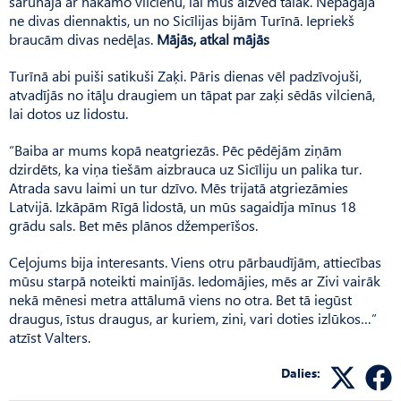
sarunāja ar nākamo vilcienu, lai mūs aizved tālāk. Nepagāja
ne divas diennaktis, un no Sicīlijas bijām Turīnā. Iepriekš
braucām divas nedēļas.
Mājās, atkal mājās
Turīnā abi puiši satikuši Zaķi. Pāris dienas vēl padzīvojuši,
atvadījās no itāļu draugiem un tāpat par zaķi sēdās vilcienā,
lai dotos uz lidostu.
“Baiba ar mums kopā neatgriezās. Pēc pēdējām ziņām
dzirdēts, ka viņa tiešām aizbrauca uz Sicīliju un palika tur.
Atrada savu laimi un tur dzīvo. Mēs trijatā atgriezāmies
Latvijā. Izkāpām Rīgā lidostā, un mūs sagaidīja mīnus 18
grādu sals. Bet mēs plānos džemperīšos.
Ceļojums bija interesants. Viens otru pārbaudījām, attiecības
mūsu starpā noteikti mainījās. Iedomājies, mēs ar Zivi vairāk
nekā mēnesi metra attālumā viens no otra. Bet tā iegūst
draugus, īstus draugus, ar kuriem, zini, vari doties izlūkos…”
atzīst Valters.
Dalies: