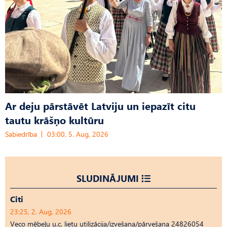
Ar deju pārstāvēt Latviju un iepazīt citu
tautu krāšņo kultūru
Sabiedrība
03:00, 5. Aug, 2026
SLUDINĀJUMI
Citi
23:25, 2. Aug, 2026
Veco mēbeļu u.c. lietu utilizācija/izvešana/pārvešana 24826054