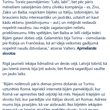
Turīnu. Toreiz pasmējāmies: “Labi, labi!”, bet pēc pāris
mēnešiem salasījāmies četru cilvēku kompānija – es, Zivs,
Zaķis un Baiba, nopirkām biļetes uz Itāliju. Izdomājām, lai
brauciens būtu interesantāks un jautrāks, uztaisīt arī kaut
kādu ekšenu (piedzīvojumu – aut.) un mēģināt nedaudz
nopelnīt naudiņu. Jau mājās sagatavojām nelielu
priekšnesumu. Mēs spēlējām, bet Baiba ar lelli rādīja teātri.
Bijām gatavi doties ceļā. Galamērķis bija Turīna – ciemošanās
pie Robija un Frančeskas, kā arī ideja veiksmes gadījumā
nopelnīt naudu dzīvošanai,” atceras Valters.
Apmešanās
skvotos
Rīgā jaunieši iekāpa lidmašīnā un devās ceļā. Latvijā tobrīd, kā
jau īstenā ziemā, bija ļoti auksts, bet Romā sagaidījusi saulīte
un jauks laiks.
“Bijām nolēmuši pāris dienas pirms došanās uz Turīnu
uzturēties Romā. Iepriekš internetā bijām pameklējuši, kur
Romā var apmesties tādi ceļotāji kā mēs. Nejauši trāpījām uz
skvotu listi, kur parādījās visi Itālijas skvoti, arī Romas. Adrese
mums bija, prasījām, kā var aizbraukt. Bez biļetēm iekāpām
tramvajā un laimīgi atradām meklēto skvotu, kurā mums