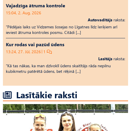
Vajadzīga ātruma kontrole
15:04, 2. Aug, 2026
Autovadītājs
raksta:
“Pēdējais laiks uz Vid­ze­mes šosejas no Līgatnes līdz Ieriķiem arī
ieviest ātruma kontroles posmu. Citādi […]
Kur rodas vai pazūd ūdens
13:24, 27. Jūl, 2026
1
Lasītājs
raksta:
“Kā tas nākas, ka man dzīvoklī ūdens skaitītājs rāda nepilnu
kubikmetru patērētā ūdens, bet rēķinā […]
Lasītākie raksti