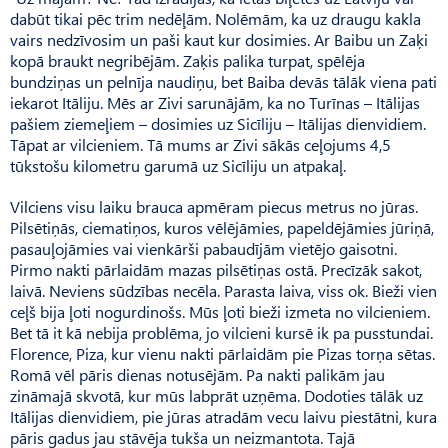
dabūt tikai pēc trim nedēļām. Nolēmām, ka uz draugu kakla
vairs nedzīvosim un paši kaut kur dosimies. Ar Baibu un Zaķi
kopā braukt negribējām. Zaķis palika turpat, spēlēja
bundziņas un pelnīja naudiņu, bet Baiba devās tālāk viena pati
iekarot Itāliju. Mēs ar Zivi sarunājām, ka no Turīnas – Itālijas
pašiem ziemeļiem – dosimies uz Sicīliju – Itālijas dienvidiem.
Tāpat ar vilcieniem. Tā mums ar Zivi sākās ceļojums 4,5
tūkstošu kilometru garumā uz Sicīliju un atpakaļ.
Vilciens visu laiku brauca apmēram piecus metrus no jūras.
Pilsētiņās, ciematiņos, kuros vēlējāmies, papeldējāmies jūriņā,
pasauļojāmies vai vienkārši pabaudījām vietējo gaisotni.
Pirmo nakti pārlaidām mazas pilsētiņas ostā. Precīzāk sakot,
laivā. Neviens sūdzības necēla. Parasta laiva, viss ok. Bieži vien
ceļš bija ļoti nogurdinošs. Mūs ļoti bieži izmeta no vilcieniem.
Bet tā it kā nebija problēma, jo vilcieni kursē ik pa pusstundai.
Florence, Piza, kur vienu nakti pārlaidām pie Pizas torņa sētas.
Romā vēl pāris dienas notusējām. Pa nakti palikām jau
zināmajā skvotā, kur mūs labprāt uzņēma. Dodoties tālāk uz
Itālijas dienvidiem, pie jūras atradām vecu laivu piestātni, kura
pāris gadus jau stāvēja tukša un neizmantota. Tajā