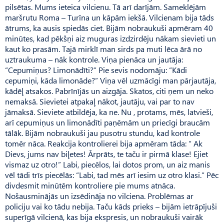
pilsētas. Mums ieteica vilcienu. Tā arī darījām. Sameklējām
maršrutu Roma – Turīna un kāpām iekšā. Vilcienam bija tāds
ātrums, ka ausis spiedās ciet. Bijām nobraukuši apmēram 40
minūtes, kad pēkšņi aiz muguras izdzirdēju nākam sievieti un
kaut ko prasām. Tajā mirklī man sirds pa muti lēca ārā no
uztraukuma – nāk kontrole. Viņa pienāca un jautāja:
“Cepumiņus? Limonādīti?” Pie sevis nodomāju: “Kādi
cepumiņi, kāda limonāde?” Viņa vēl uzmācīgi man pārjautāja,
kādēļ atsakos. Pabrīnījās un aizgāja. Skatos, citi ņem un neko
nemaksā. Sievietei atpakaļ nākot, jautāju, vai par to nav
jāmaksā. Sieviete atbildēja, ka ne. Nu , protams, mēs, latvieši,
arī cepumiņus un limonādīti paņēmām un priecīgi braucām
tālāk. Bijām nobraukuši jau pusotru stundu, kad kontrole
tomēr nāca. Reakcija kontrolierei bija apmēram tāda: “ Ak
Dievs, jums nav biļetes! Ārprāts, te taču ir pirmā klase! Ejiet
vismaz uz otro!” Labi, piecēlos, lai dotos prom, un aiz manis
vēl tādi trīs piecēlās: “Labi, tad mēs arī iesim uz otro klasi.” Pēc
divdesmit minūtēm kontroliere pie mums atnāca.
Nošausminājās un izsēdināja no vilciena. Problēmas ar
policiju vai ko tādu nebija. Taču kāds prieks – bijām ietrāpījuši
superīgā vilcienā, kas bija ekspresis, un nobraukuši vairāk