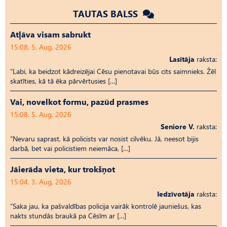
TAUTAS BALSS
Atļāva visam sabrukt
15:08, 5. Aug, 2026
Lasītāja
raksta:
“Labi, ka beidzot kādreizējai Cēsu pienotavai būs cits saimnieks. Žēl
skatīties, kā tā ēka pārvērtusies […]
Vai, novelkot formu, pazūd prasmes
15:08, 5. Aug, 2026
Seniore V.
raksta:
“Nevaru saprast, kā policists var nosist cilvēku. Jā, neesot bijis
darbā, bet vai policistiem neiemāca, […]
Jāierāda vieta, kur trokšņot
15:04, 3. Aug, 2026
Iedzīvotāja
raksta:
“Saka jau, ka pašvaldības policija vairāk kontrolē jauniešus, kas
nakts stundās braukā pa Cēsīm ar […]