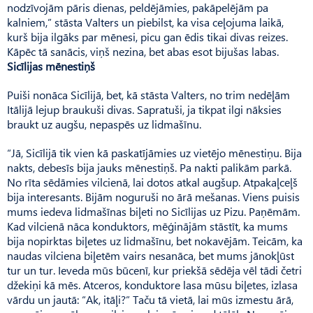
nodzīvojām pāris dienas, peldējāmies, pakāpelējām pa
kalniem,” stāsta Valters un piebilst, ka visa ceļojuma laikā,
kurš bija ilgāks par mēnesi, picu gan ēdis tikai divas reizes.
Kāpēc tā sanācis, viņš nezina, bet abas esot bijušas labas.
Sicīlijas mēnestiņš
Puiši nonāca Sicīlijā, bet, kā stāsta Valters, no trim nedēļām
Itālijā lejup braukuši divas. Sapratuši, ja tikpat ilgi nāksies
braukt uz augšu, nepaspēs uz lidmašīnu.
“Jā, Sicīlijā tik vien kā paskatījāmies uz vietējo mēnestiņu. Bija
nakts, debesīs bija jauks mēnestiņš. Pa nakti palikām parkā.
No rīta sēdāmies vilcienā, lai dotos atkal augšup. Atpakaļceļš
bija interesants. Bijām noguruši no ārā mešanas. Viens puisis
mums iedeva lidmašīnas biļeti no Sicīlijas uz Pizu. Paņēmām.
Kad vilcienā nāca konduktors, mēģinājām stāstīt, ka mums
bija nopirktas biļetes uz lidmašīnu, bet nokavējām. Teicām, ka
naudas vilciena biļetēm vairs nesanāca, bet mums jānokļūst
tur un tur. Ieveda mūs būcenī, kur priekšā sēdēja vēl tādi četri
džekiņi kā mēs. Atceros, konduktore lasa mūsu biļetes, izlasa
vārdu un jautā: “Ak, itāļi?” Taču tā vietā, lai mūs izmestu ārā,