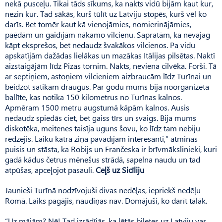
nekā pusceļu. Tikai tāds sīkums, ka nakts vidū bijām kaut kur,
nezin kur. Tad sākās, kurš tūlīt uz Latviju stopēs, kurš vēl ko
darīs. Bet tomēr kaut kā vienojāmies, nomierinājāmies,
paēdām un gaidījām nākamo vilcienu. Sapratām, ka nevajag
kāpt eksprešos, bet nedaudz švakākos vilcienos. Pa vidu
apskatījām dažādas lielākas un mazākas Itālijas pilsētas. Naktī
aizstaigājām līdz Pizas tornim. Nakts, neviena cilvēka. Forši. Tā
ar septiņiem, astoņiem vilcieniem aizbraucām līdz Turīnai un
beidzot satikām draugus. Par godu mums bija noorganizēta
ballīte, kas notika 150 kilometrus no Turīnas kalnos.
Apmēram 1500 metru augstumā kāpām kalnos. Ausis
nedaudz spiedās ciet, bet gaiss tīrs un svaigs. Bija mums
diskotēka, meitenes taisīja uguns šovu, ko līdz tam nebiju
redzējis. Laiku katrā ziņā pavadījām interesanti,” atminas
puisis un stāsta, ka Robijs un Frančeska ir brīvmākslinieki, kuri
gadā kādus četrus mēnešus strādā, sapelna naudu un tad
atpūšas, apceļojot pasauli.
Ceļš uz Sicīliju
Jaunieši Turīnā nodzīvojuši divas nedēļas, iepriekš nedēļu
Romā. Laiks pagājis, naudiņas nav. Domājuši, ko darīt tālāk.
“Uz mājām? Nē! Tad izrādījās, ka lētās biļetes uz Latviju var