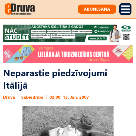
ABONĒŠANA
Neparastie piedzīvojumi
Itālijā
Druva
Sabiedrība
02:00, 13. Jan, 2007