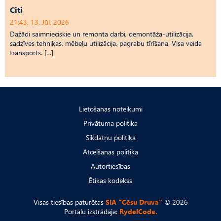
Citi
21:43, 13. Jūl, 2026
Dažādi saimnieciskie un remonta darbi, demontāža-utilizācija,
sadzīves tehnikas, mēbeļu utilizācija, pagrabu tīrīšana. Visa veida
transports. […]
Lietošanas noteikumi
Privātuma politika
Sīkdatņu politika
Atcelšanas politika
Autortiesības
Ētikas kodekss
Visas tiesības paturētas
SIA "Cēsu Druva"
© 2026
Portālu izstrādāja:
RydelCode.