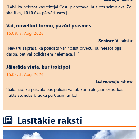
“Labi, ka beidzot kādreizējai Cēsu pienotavai būs cits saimnieks. Žēl
skatīties, kā tā ēka pārvērtusies […]
Vai, novelkot formu, pazūd prasmes
15:08, 5. Aug, 2026
Seniore V.
raksta:
“Nevaru saprast, kā policists var nosist cilvēku. Jā, neesot bijis
darbā, bet vai policistiem neiemāca, […]
Jāierāda vieta, kur trokšņot
15:04, 3. Aug, 2026
Iedzīvotāja
raksta:
“Saka jau, ka pašvaldības policija vairāk kontrolē jauniešus, kas
nakts stundās braukā pa Cēsīm ar […]
Lasītākie raksti