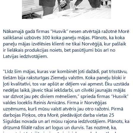
Nākamajā gadā firmas “Husvik” nesen atvērtajā ražotnē Morē
salikšanai uzbūvēs 300 koka paneļu mājas. Plānots, ka koka
paneļu mājas izvēlēsies klienti ne tikai Norvēģijā, kur pašlaik
ir lielākais produkcijas noiets, bet pasūtījumi būs arī no
Latvijas iedzīvotājiem.
“Līdz šim mājas, kuras var kombinēt ļoti dažādi, pat trīsstāvu,
tiešām bija raksturīgas Ziemeļu valstīm. Koka paneļu bloki ir
ļoti kvalitatīvi, tos var apšūt ar dēļiem vai apmest. Ēku uzstāda
nedēļas laikā, jāveic tikai iekšdarbi, un cilvēki jaunajās mājās
var dzīvot jau pēc diviem mēnešiem,” sprieda firmas “Husvik”
valdes loceklis Reinis Arnicāns. Firma ir Norvēģijas
uzņēmums, kurš mūsu valstī atvēris jau otro ražotni. Pirmā
darbojas Piņķos, otra Morē, piedāvājot darba vietas 25
Siguldas novada un arī mūsu rajona iedzīvotājiem. Plānots, ka
drīzumā filiālē ražos arī logus un durvis. Tas nozīmē, ka,