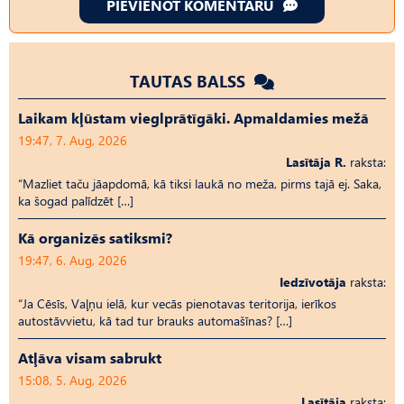
PIEVIENOT KOMENTĀRU
TAUTAS BALSS
Laikam kļūstam vieglprātīgāki. Apmaldamies mežā
19:47, 7. Aug, 2026
Lasītāja R.
raksta:
“Mazliet taču jāapdomā, kā tiksi laukā no meža, pirms tajā ej. Saka,
ka šogad palīdzēt […]
Kā organizēs satiksmi?
19:47, 6. Aug, 2026
Iedzīvotāja
raksta:
“Ja Cēsīs, Vaļņu ielā, kur vecās pienotavas teritorija, ierīkos
autostāvvietu, kā tad tur brauks automašīnas? […]
Atļāva visam sabrukt
15:08, 5. Aug, 2026
Lasītāja
raksta: