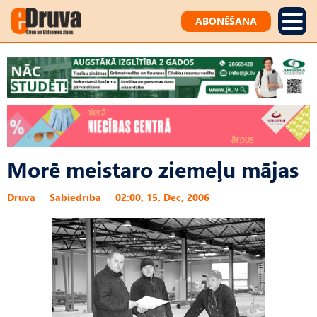
ABONĒŠANA
Morē meistaro ziemeļu mājas
Druva
Sabiedrība
02:00, 15. Dec, 2006