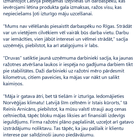
izmantojot Latvijā pieejamās izejvielas un darbaspēku, kas
ievērojami lētina produkta gala izmaksas, ražos visu, kas
nepieciešams ļoti izturīgo māju uzcelšanai.
“Mums nav vēlēšanās piesaistīt darbaspēku no Rīgas. Strādāt
var un vietējiem cilvēkiem vēl vairāk būs darba vietu. Darbu
var iemācīties, vien jābūt interesei un vēlmei strādāt,” sacīja
uzņēmējs, piebilstot, ka arī atalgojums ir labs.
“Druvas” satiktie jaunā uzņēmuma darbinieki sacīja, ka jaunas
ražotnes atvēršana laukos ir iespēja no gadījuma darbiem tikt
pie stabilitātes. Daži darbinieki uz ražotni mēro pārdesmit
kilometrus, citiem paveicies, ka mājas var nākt un salikt
kaimiņos.
“Māja ir gatava ātri, bet tā tiešām ir izturīga. Iedomājieties
Norvēģijas klimatu! Latvijā šīm celtnēm ir īstais kūrorts,” tā
Reinis Arnicāns, piebilstot, ka mūsu valstī strauji aug cenas
celtniecībā, tāpēc bloku mājas liksies arī finansiāli izdevīgs
ieguldījums. Firma ražotni plāno paplašināt, uzceļot arī gatavo
izstrādājumu noliktavu. Tas tāpēc, ka jau pašlaik ir klientu
interese par salīdzinoši jauno piedāvājumu.