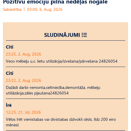
Pozitīvu emociju pilna nedēļas nogale
Sabiedrība
03:00, 6. Aug, 2026
SLUDINĀJUMI
Citi
23:25, 2. Aug, 2026
Veco mēbeļu u.c. lietu utilizācija/izvešana/pārvešana 24826054
Citi
23:22, 2. Aug, 2026
Dažādi darbi-remonta,celtniecība,demontāža, mēbeļu
utiliāzācija,zāles pļaušana24826054
Īrē
12:25, 21. Jūl, 2026
Vēlos īrēt vienistabas vai divistabas dzīvokli cēsīs, līdz 200 eiro
mēnesī.