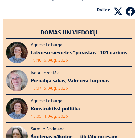
Dalies:
DOMAS UN VIEDOKĻI
Agnese Leiburga
Latviešu sievietes “parastais” 101 darbiņš
19:46, 6. Aug, 2026
Iveta Rozentāle
Piebalgā sākās, Valmierā turpinās
15:07, 5. Aug, 2026
Agnese Leiburga
Konstruktīvā politika
15:05, 4. Aug, 2026
Sarmīte Feldmane
Šodienas nākotne — tik tālu nu esam