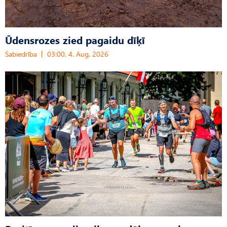
Ūdensrozes zied pagaidu dīķī
Sabiedrība
03:00, 4. Aug, 2026