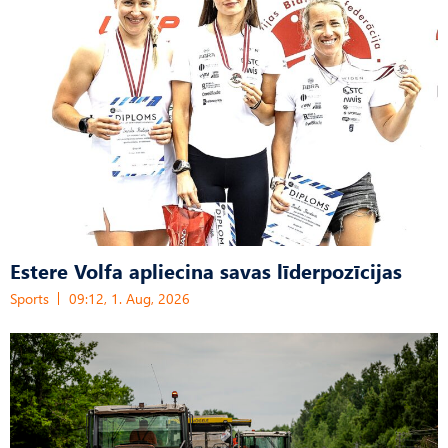
Estere Volfa apliecina savas līderpozīcijas
Sports
09:12, 1. Aug, 2026